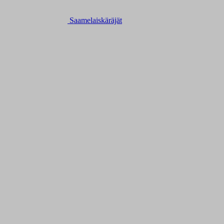
Saamelaiskäräjät