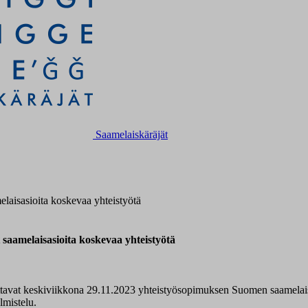
Saamelaiskäräjät
elaisasioita koskevaa yhteistyötä
 saamelaisasioita koskevaa yhteistyötä
ittavat keskiviikkona 29.11.2023 yhteistyösopimuksen Suomen saamelais
lmistelu.