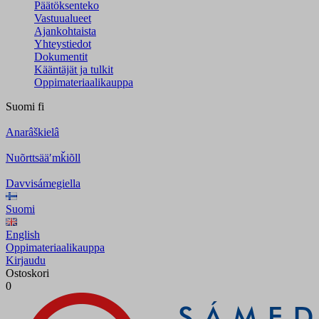
Päätöksenteko
Vastuualueet
Ajankohtaista
Yhteystiedot
Dokumentit
Kääntäjät ja tulkit
Oppimateriaalikauppa
Suomi
fi
Anarâškielâ
Nuõrttsääʹmǩiõll
Davvisámegiella
Suomi
English
Oppimateriaalikauppa
Kirjaudu
Ostoskori
0