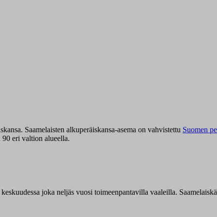
iskansa. Saamelaisten alkuperäiskansa-asema on vahvistettu
Suomen per
0 eri valtion alueella.
n keskuudessa joka neljäs vuosi toimeenpantavilla vaaleilla. Saamelaisk