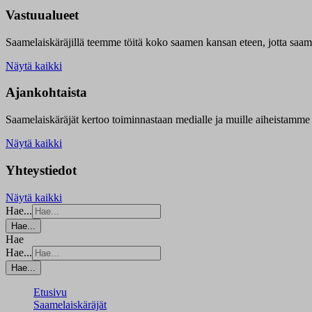
Vastuualueet
Saamelaiskäräjillä t
eemme töitä koko saamen kansan eteen, jotta saamen 
Näytä kaikki
Ajankohtaista
Saamelaiskäräjät kertoo toiminnastaan medialle ja muille aiheistamme 
Näytä kaikki
Yhteystiedot
Näytä kaikki
Hae...
Hae...
Hae
Hae...
Hae...
Etusivu
Saamelaiskäräjät