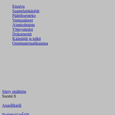
Etusivu
Saamelaiskäräjät
Päätöksenteko
Vastuualueet
Ajankohtaista
Yhteystiedot
Dokumentit
Kääntäjät ja tulkit
Oppimateriaalikauppa
Siirry sisältöön
Suomi
fi
Anarâškielâ
Nuõrttsääʹmǩiõll