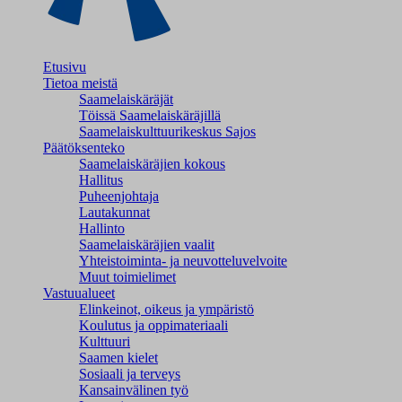
Etusivu
Tietoa meistä
Saamelaiskäräjät
Töissä Saamelaiskäräjillä
Saamelaiskulttuuri­keskus Sajos
Päätöksenteko
Saamelaiskäräjien kokous
Hallitus
Puheenjohtaja
Lautakunnat
Hallinto
Saamelaiskäräjien vaalit
Yhteistoiminta- ja neuvotteluvelvoite
Muut toimielimet
Vastuualueet
Elinkeinot, oikeus ja ympäristö
Koulutus ja oppimateriaali
Kulttuuri
Saamen kielet
Sosiaali ja terveys
Kansainvälinen työ