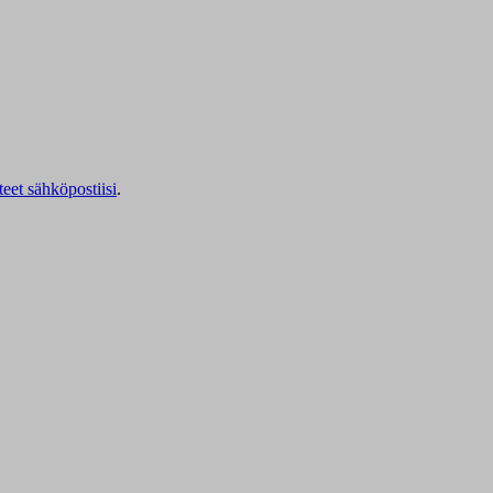
teet sähköpostiisi
.