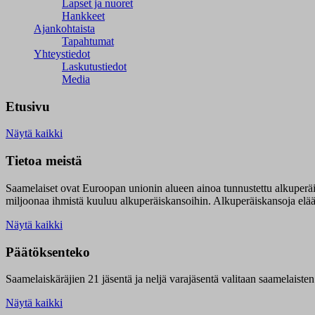
Lapset ja nuoret
Hankkeet
Ajankohtaista
Tapahtumat
Yhteystiedot
Laskutustiedot
Media
Etusivu
Näytä kaikki
Tietoa meistä
Saamelaiset ovat Euroopan unionin alueen ainoa tunnustettu alkuperä
miljoonaa ihmistä kuuluu alkuperäiskansoihin. Alkuperäiskansoja elää 9
Näytä kaikki
Päätöksenteko
Saamelaiskäräjien 21 jäsentä ja neljä varajäsentä valitaan saamelaiste
Näytä kaikki