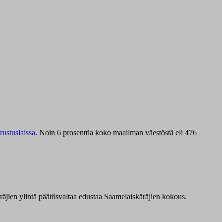
ustuslaissa
.
Noin 6 prosenttia koko maailman väestöstä eli 476
äräjien ylintä päätösvaltaa edustaa Saamelaiskäräjien kokous.