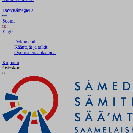
Davvisámegiella
Suomi
English
Dokumentit
Kääntäjät ja tulkit
Oppimateriaalikauppa
Kirjaudu
Ostoskori
0