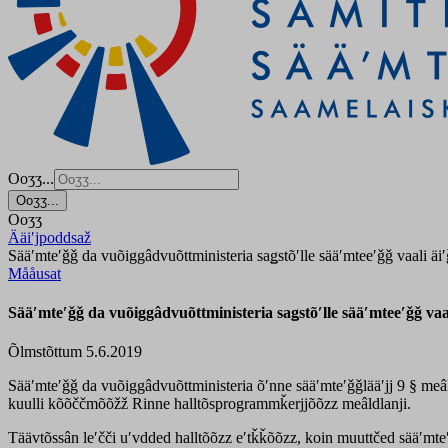
Ooʒʒ...
Ooʒʒ...
Ooʒʒ
Ääiʹjpoddsaž
Sääʹmteʹǧǧ da vuõiggâdvuõttministeria saǥstõʹlle sääʹmteeʹǧǧ vaali äi
Mååusat
Sääʹmteʹǧǧ da vuõiggâdvuõttministeria saǥstõʹlle sääʹmteeʹǧǧ vaa
Õlmstõttum 5.6.2019
Sääʹmteʹǧǧ da vuõiggâdvuõttministeria õʹnne sääʹmteʹǧǧlääʹjj 9 § meâ
kuulli kõõččmõõžž Rinne halltõsprogrammǩerjjõõzz meâldlanji.
Täävtõssân leʹčči uʹvdded halltõõzz eʹtǩǩõõzz, koin muuttčed sääʹmteʹ