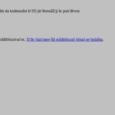
lin da kulttuurâst leʹčči jieʹllemsââʹjj še puäʹđlvest.
 teâđtõõzzivuiʹm.
Tiʹlle Sääʹmteeʹǧǧ teâđtõõzzid jiijjad neʹttpååšta
.