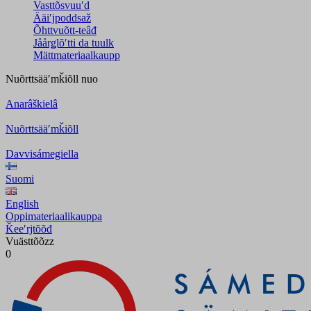
Vasttõsvuuʹd
Ääiʹjpoddsaž
Õhttvuõtt-teâđ
Jåårǥlõʹtti da tuulk
Mättmateriaalkaupp
Nuõrttsääʹmǩiõll
nuo
Anarâškielâ
Nuõrttsääʹmǩiõll
Davvisámegiella
Suomi
English
Oppimateriaalikauppa
Ǩeeʹrjtõõđ
Vuästtõõzz
0