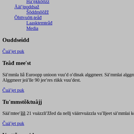
Haʹŋǩǩõõzz
Ääiʹjpoddsaž
Šõddmõõžž
Õhttvuõtt-teâđ
Laasktemteâđ
Media
Ouddseidd
Čuäʹjet puk
Teâđ meeʹst
Säʹmmla liâ Euroopp unioon vuuʹd oʹdinak alggmeer. Säʹmmlai alggme
Alggmeer jeäʹlle 90 jeeʹres riikk vuuʹdest.
Čuäʹjet puk
Tuʹmmstõktuâjj
Sääʹmteeʹǧǧ 21 vuäzzliʹžžed da nellj väärrvuäzzla vaʹlljeet säʹmmlai 
Čuäʹjet puk