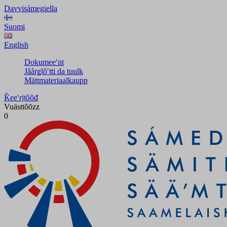
Davvisámegiella
Suomi
English
Dokumeeʹnt
Jåårǥlõʹtti da tuulk
Mättmateriaalkaupp
Ǩeeʹrjtõõđ
Vuästtõõzz
0