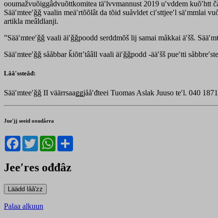
ooumažvuõiggâdvuõttkomitea täʹlvvmannust 2019 uʹvddem kuõʹhtt čåud
Sääʹmteeʹǧǧ vaalin meäʹrtõõlât da tõid suåvldet ciʹsttjeeʹl säʹmmla
artikla meâldlanji.
”Sääʹmteeʹǧǧ vaali äiʹǧǧpoodd serddmõš lij samai måkkai äʹšš. Sääʹmte
Sääʹmteeʹǧǧ sååbbar ǩiõttʼtââll vaali äiʹǧǧpodd -ääʹšš pueʹtti såbbreʹst
Lââʹssteâđ:
Sääʹmteeʹǧǧ II väärrsaaǥǥjååʹđteei Tuomas Aslak Juuso teʹl. 040 187
Jueʹjj seeid ooudårra
Facebook
Twitter
WhatsApp
Share
Jeeʹres ođđâz
Palaa alkuun