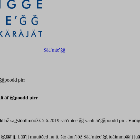
Sääʹmteʹǧǧ
ʹǧǧpoodd pirr
li äiʹǧǧpoodd pirr
ldlaž saǥstõõllmõõžž 5.6.2019 sääʹmteeʹǧǧ vaali äiʹǧǧpoodd pirr. Vuõi
ǧǧlääʹjj. Lääʹjj muuttčed nuʹtt, što ânnʼjõž Sääʹmteeʹǧǧ tuåimmpââʹj ju