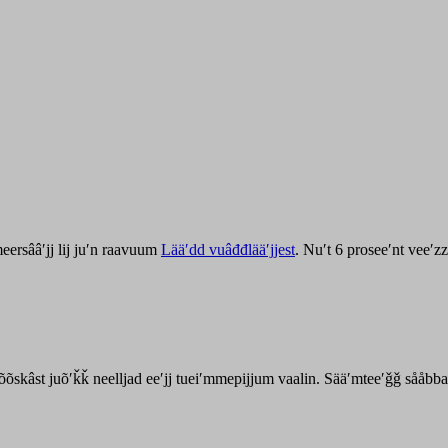
ersââʹjj lij juʹn raavuum
Lääʹdd vuâđđlääʹjjest
. Nuʹt 6 proseeʹnt veeʹ
kõõskâst juõʹǩǩ neelljad eeʹjj tueiʹmmepijjum vaalin. Sääʹmteeʹǧǧ sååbb