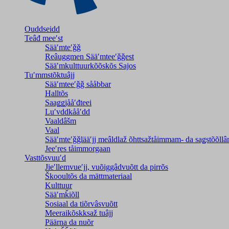
Ouddseidd
Teâđ meeʹst
Sääʹmteʹǧǧ
Reâuggmen Sääʹmteeʹǧǧest
Sääʹmkulttuurkõõskõs Sajos
Tuʹmmstõktuâjj
Sääʹmteeʹǧǧ sååbbar
Halltõs
Saaǥǥjååʹđteei
Luʹvddkååʹdd
Vaaldâšm
Vaal
Sääʹmteʹǧǧlääʹjj meâldlaž õhttsažtåimmam- da saǥstõõll
Jeeʹres tåimmorgaan
Vasttõsvuuʹd
Jieʹllemvueʹjj, vuõiggâdvuõtt da pirrõs
Škooultõs da mättmateriaal
Kulttuur
Sääʹmǩiõll
Sosiaal da tiõrvâsvuõtt
Meeraikõskksaž tuâjj
Päärna da nuõr