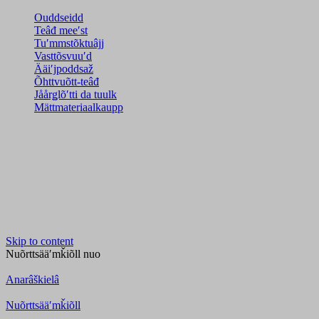
Ouddseidd
Teâđ meeʹst
Tuʹmmstõktuâjj
Vasttõsvuuʹd
Ääiʹjpoddsaž
Õhttvuõtt-teâđ
Jåårǥlõʹtti da tuulk
Mättmateriaalkaupp
Skip to content
Nuõrttsääʹmǩiõll
nuo
Anarâškielâ
Nuõrttsääʹmǩiõll