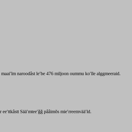
zz maaiʹlm naroodâst leʹbe 476 miljoon oummu koʹlle alggmeeraid.
ar eeʹttkâstt Sääʹmteeʹǧǧ pââimõs mieʹrreemvääʹld.