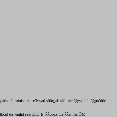
ggâdvuõttministeria seʹlvvad sõõrǥab sääʹmteʹǧǧvaali äiʹǧǧpoʹdde
ätkčid da vaalid seerdčid. Eʹtǩǩõõzz tueʹǩǩen lie ÕM