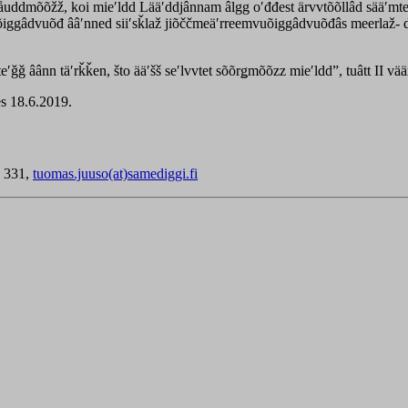
dmõõžž, koi mieʹldd Lääʹddjânnam âlgg oʹđđest ärvvtõõllâd sääʹmteeʹǧ
i vuõiggâdvuõđ ââʹnned siiʹsǩlaž jiõččmeäʹrreemvuõiggâdvuõđâs meerlaž
ʹǧǧ âânn täʹrǩǩen, što ääʹšš seʹlvvtet sõõrǥmõõzz mieʹldd”, tuâtt II v
es 18.6.2019.
1 331,
tuomas.juuso(at)samediggi.fi