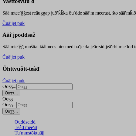
Vasttõsvuuʹd
Sääʹmteeʹǧǧest
reâuggap
juõʹǩǩka
õuʹdde
sääʹm meer
ast
, što sääʹmǩiõ
Čuäʹjet puk
Ääiʹjpoddsaž
Sääʹmteʹǧǧ mušttal tååimees pirr mediaaʹje da jeärrsid jeäʹrbi mieʹldd
Čuäʹjet puk
Õhttvuõtt-teâđ
Čuäʹjet puk
Ooʒʒ...
Ooʒʒ...
Ooʒʒ
Ooʒʒ...
Ooʒʒ...
Ouddseidd
Teâđ meeʹst
Tuʹmmstõktuâjj