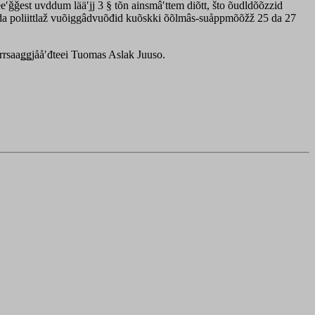
ǧest uvddum lääʹjj 3 § tõn ainsmâʹttem diõtt, što õudldõõzzid
- da poliittlaž vuõiggâdvuõđid kuõskki õõlmâs-suåppmõõžž 25 da 27
äärrsaaǥǥjååʹđteei Tuomas Aslak Juuso.