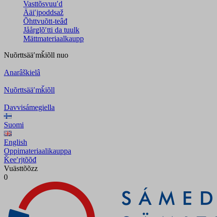
Vasttõsvuuʹd
Ääiʹjpoddsaž
Õhttvuõtt-teâđ
Jåårǥlõʹtti da tuulk
Mättmateriaalkaupp
Nuõrttsääʹmǩiõll
nuo
Anarâškielâ
Nuõrttsääʹmǩiõll
Davvisámegiella
Suomi
English
Oppimateriaalikauppa
Ǩeeʹrjtõõđ
Vuästtõõzz
0