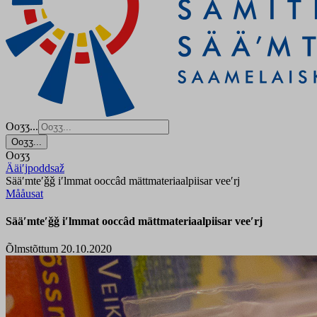
Ooʒʒ...
Ooʒʒ...
Ooʒʒ
Ääiʹjpoddsaž
Sääʹmteʹǧǧ iʹlmmat ooccâd mättmateriaalpiisar veeʹrj
Mååusat
Sääʹmteʹǧǧ iʹlmmat ooccâd mättmateriaalpiisar veeʹrj
Õlmstõttum 20.10.2020