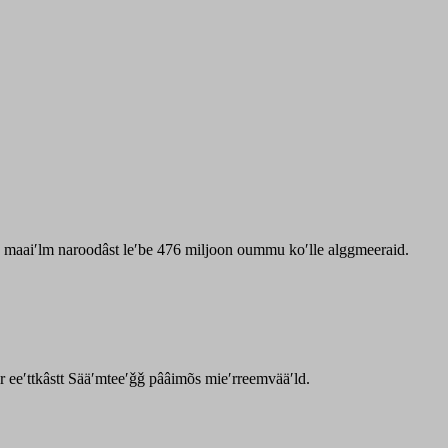
zz maaiʹlm naroodâst leʹbe 476 miljoon oummu koʹlle alggmeeraid.
ar eeʹttkâstt Sääʹmteeʹǧǧ pââimõs mieʹrreemvääʹld.