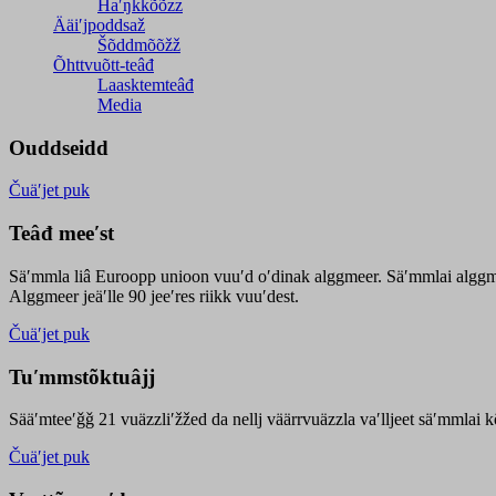
Haʹŋǩǩõõzz
Ääiʹjpoddsaž
Šõddmõõžž
Õhttvuõtt-teâđ
Laasktemteâđ
Media
Ouddseidd
Čuäʹjet puk
Teâđ meeʹst
Säʹmmla liâ Euroopp unioon vuuʹd oʹdinak alggmeer. Säʹmmlai alggme
Alggmeer jeäʹlle 90 jeeʹres riikk vuuʹdest.
Čuäʹjet puk
Tuʹmmstõktuâjj
Sääʹmteeʹǧǧ 21 vuäzzliʹžžed da nellj väärrvuäzzla vaʹlljeet säʹmmlai 
Čuäʹjet puk