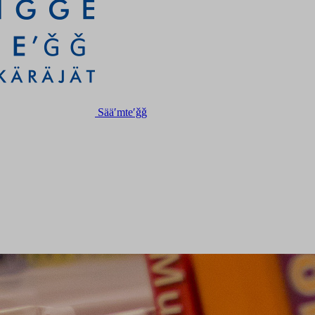
Sääʹmteʹǧǧ