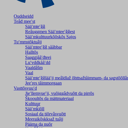
Ouddseidd
Teâđ meeʹst
Sääʹmteʹǧǧ
Reâuggmen Sääʹmteeʹǧǧest
Sääʹmkulttuurkõõskõs Sajos
Tuʹmmstõktuâjj
Sääʹmteeʹǧǧ sååbbar
Halltõs
Saaǥǥjååʹđteei
Luʹvddkååʹdd
Vaaldâšm
Vaal
Sääʹmteʹǧǧlääʹjj meâldlaž õhttsažtåimmam- da saǥstõõll
Jeeʹres tåimmorgaan
Vasttõsvuuʹd
Jieʹllemvueʹjj, vuõiggâdvuõtt da pirrõs
Škooultõs da mättmateriaal
Kulttuur
Sääʹmǩiõll
Sosiaal da tiõrvâsvuõtt
Meeraikõskksaž tuâjj
Päärna da nuõr