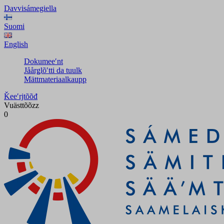
Davvisámegiella
Suomi
English
Dokumeeʹnt
Jåårǥlõʹtti da tuulk
Mättmateriaalkaupp
Ǩeeʹrjtõõđ
Vuästtõõzz
0