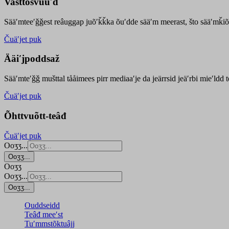
Vasttõsvuuʹd
Sääʹmteeʹǧǧest
reâuggap
juõʹǩǩka
õuʹdde
sääʹm meer
ast
, što sääʹmǩiõ
Čuäʹjet puk
Ääiʹjpoddsaž
Sääʹmteʹǧǧ mušttal tååimees pirr mediaaʹje da jeärrsid jeäʹrbi mieʹldd
Čuäʹjet puk
Õhttvuõtt-teâđ
Čuäʹjet puk
Ooʒʒ...
Ooʒʒ...
Ooʒʒ
Ooʒʒ...
Ooʒʒ...
Ouddseidd
Teâđ meeʹst
Tuʹmmstõktuâjj