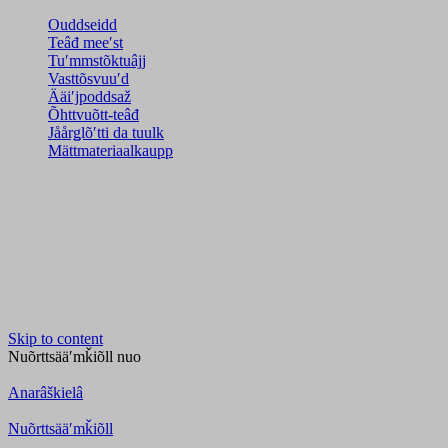
Ouddseidd
Teâđ meeʹst
Tuʹmmstõktuâjj
Vasttõsvuuʹd
Ääiʹjpoddsaž
Õhttvuõtt-teâđ
Jåårǥlõʹtti da tuulk
Mättmateriaalkaupp
Skip to content
Nuõrttsääʹmǩiõll
nuo
Anarâškielâ
Nuõrttsääʹmǩiõll