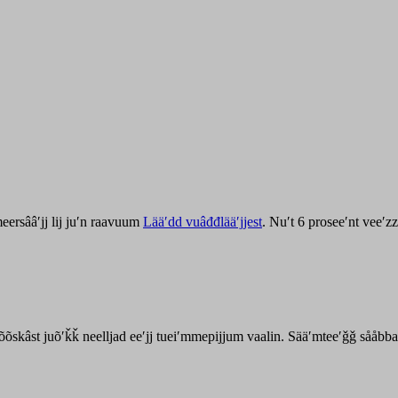
ersââʹjj lij juʹn raavuum
Lääʹdd vuâđđlääʹjjest
. Nuʹt 6 proseeʹnt veeʹ
kõõskâst juõʹǩǩ neelljad eeʹjj tueiʹmmepijjum vaalin. Sääʹmteeʹǧǧ sååbb