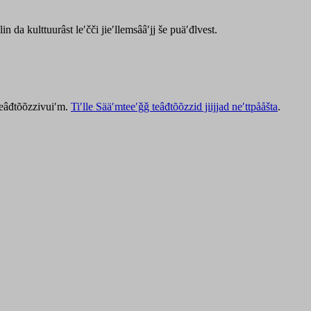
lin da kulttuurâst leʹčči jieʹllemsââʹjj še puäʹđlvest.
 teâđtõõzzivuiʹm.
Tiʹlle Sääʹmteeʹǧǧ teâđtõõzzid jiijjad neʹttpååšta
.