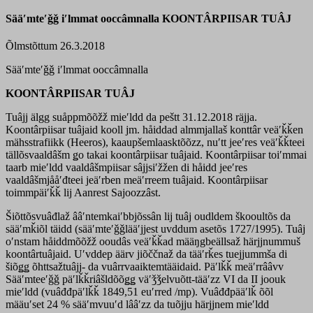
Sääʹmteʹǧǧ iʹlmmat ooccâmnalla KOONTÂRPIISAR TUÂJ
Õlmstõttum 26.3.2018
Sääʹmteʹǧǧ iʹlmmat ooccâmnalla
KOONTÂRPIISAR TUÂJ
Tuâjj älgg suåppmõõžž mieʹldd da peštt 31.12.2018 räjja.
Koontârpiisar tuâjaid kooll jm. håiddad almmjallaš konttâr veäʹǩǩen
mähsstrafiikk (Heeros), kaaupšemlaasktõõzz, nuʹtt jeeʹres veäʹǩǩteei
tällõsvaaldâšm ǥo takai koontârpiisar tuâjaid. Koontârpiisar toiʹmmai
taarb mieʹldd vaaldâšmpiisar sâjjsiʹžžen di håidd jeeʹres
vaaldâšmjååʹđteei jeäʹrben meäʹrreem tuâjaid. Koontârpiisar
toimmpäiʹǩǩ lij Aanrest Sajoozzâst.
Šiõttõsvuâđlaž ââʹntemkaiʹbbjõssân lij tuâj oudldem škooultõs da
sääʹmǩiõl täidd (sääʹmteʹǧǧlääʹjjest uvddum asetõs 1727/1995). Tuâj
oʹnstam håiddmõõžž ooudâs veäʹǩǩad määŋgbeällsaž härjjnummuš
koontârtuâjaid. Uʹvddep äärv jiõččnaž da tääʹrǩes tuejjummša di
šiõǥǥ õhttsažtuâjj- da vuârrvaaiktemtääidaid. Päʹlǩǩ meäʹrrââvv
Sääʹmteeʹǧǧ päʹlǩǩriâšldõõǥǥ väʹǯǯelvuõtt-tääʹzz VI da II joouk
mieʹldd (vuâđđpäʹlǩǩ 1849,51 euʹrred /mp). Vuâđđpääʹlǩ õõl
määuʹset 24 % sääʹmvuuʹd lââʹzz da tuõjju härjjnem mieʹldd