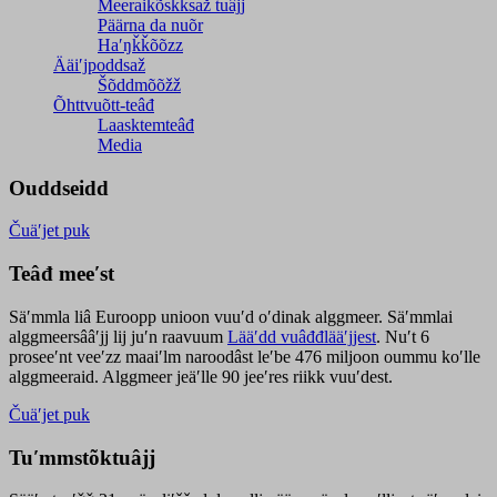
Meeraikõskksaž tuâjj
Päärna da nuõr
Haʹŋǩǩõõzz
Ääiʹjpoddsaž
Šõddmõõžž
Õhttvuõtt-teâđ
Laasktemteâđ
Media
Ouddseidd
Čuäʹjet puk
Teâđ meeʹst
Säʹmmla liâ Euroopp unioon vuuʹd oʹdinak alggmeer. Säʹmmlai
alggmeersââʹjj lij juʹn raavuum
Lääʹdd vuâđđlääʹjjest
. Nuʹt 6
proseeʹnt veeʹzz maaiʹlm naroodâst leʹbe 476 miljoon oummu koʹlle
alggmeeraid. Alggmeer jeäʹlle 90 jeeʹres riikk vuuʹdest.
Čuäʹjet puk
Tuʹmmstõktuâjj