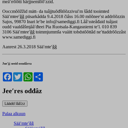
meäʹrrõõtti härjjnemlõõʹzzid.
Ooccmõõžžid mätt- da tuâjjtuõđštõõzzivuiʹm šâdd tooimted
Sääʹmteeʹǧǧ piisarkådda 9.4.2018 čiâss 16.00 mõõneeʹst addrõõzzin
Sajos, 99870 Inari leʹbe info@samediggi.fi Lââʹssteâđaid tuâjast
oudd vaaldâšmjååʹđteei Pia Ruotsala-Kangasniemi teʹl. 010 839
3106 Sääʹmteeʹǧǧ toimmjummša vuäitt tobdstõõttâd neʹttaddrõõzzâst
www.samediggi.fi
Aanrest 26.3.2018 Sääʹmteʹǧǧ
Jueʹjj seeid ooudårra
Facebook
Twitter
WhatsApp
Share
Jeeʹres ođđâz
Palaa alkuun
Sääʹmteʹǧǧ