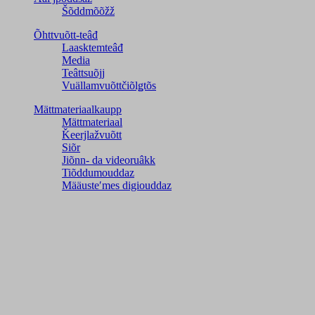
Šõddmõõžž
Õhttvuõtt-teâđ
Laasktemteâđ
Media
Teâttsuõjj
Vuällamvuõttčiõlǥtõs
Mättmateriaalkaupp
Mättmateriaal
Ǩeerjlažvuõtt
Siõr
Jiõnn- da videoruâkk
Tiõddumouddaz
Määusteʹmes digiouddaz