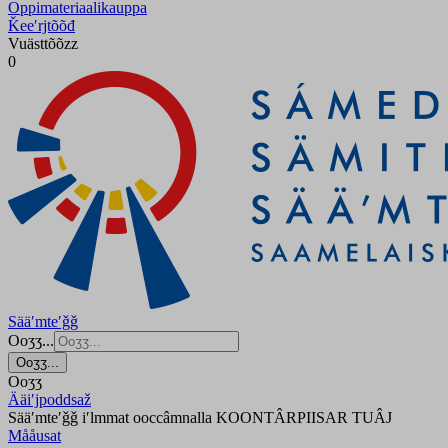
Oppimateriaalikauppa
Ǩeeʹrjtõõđ
Vuästtõõzz
0
Sääʹmteʹǧǧ
Ooʒʒ...
Ooʒʒ...
Ooʒʒ
Ääiʹjpoddsaž
Sääʹmteʹǧǧ iʹlmmat ooccâmnalla KOONTÂRPIISAR TUÂJ
Mååusat