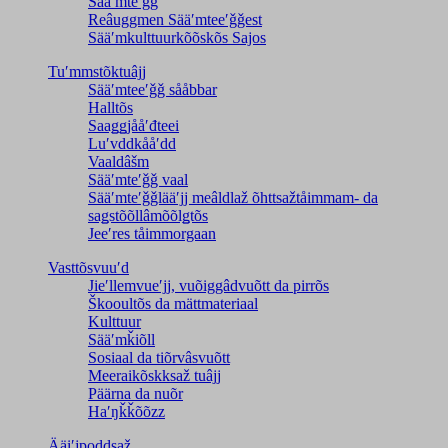
Sääʹmteʹǧǧ
Reâuggmen Sääʹmteeʹǧǧest
Sääʹmkulttuurkõõskõs Sajos
Tuʹmmstõktuâjj
Sääʹmteeʹǧǧ sååbbar
Halltõs
Saaǥǥjååʹđteei
Luʹvddkååʹdd
Vaaldâšm
Sääʹmteʹǧǧ vaal
Sääʹmteʹǧǧlääʹjj meâldlaž õhttsažtåimmam- da
saǥstõõllâmõõlǥtõs
Jeeʹres tåimmorgaan
Vasttõsvuuʹd
Jieʹllemvueʹjj, vuõiggâdvuõtt da pirrõs
Škooultõs da mättmateriaal
Kulttuur
Sääʹmǩiõll
Sosiaal da tiõrvâsvuõtt
Meeraikõskksaž tuâjj
Päärna da nuõr
Haʹŋǩǩõõzz
Ääiʹjpoddsaž