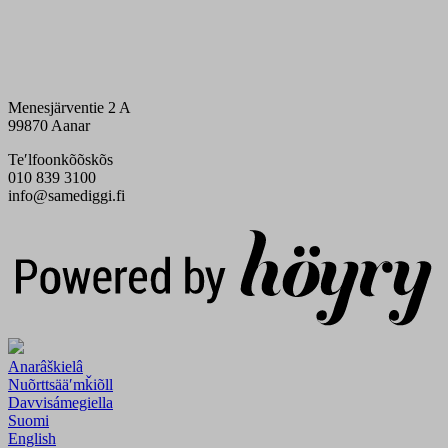
Menesjärventie 2 A
99870 Aanar
Teʹlfoonkõõskõs
010 839 3100
info@samediggi.fi
Digi- ja mainostoimisto Höyry Rovaniemi ja Oulu
Anarâškielâ
Nuõrttsääʹmǩiõll
Davvisámegiella
Suomi
English