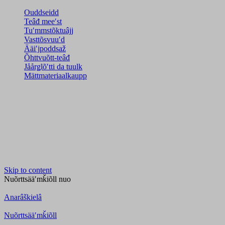
Ouddseidd
Teâđ meeʹst
Tuʹmmstõktuâjj
Vasttõsvuuʹd
Ääiʹjpoddsaž
Õhttvuõtt-teâđ
Jåårǥlõʹtti da tuulk
Mättmateriaalkaupp
Skip to content
Nuõrttsääʹmǩiõll
nuo
Anarâškielâ
Nuõrttsääʹmǩiõll