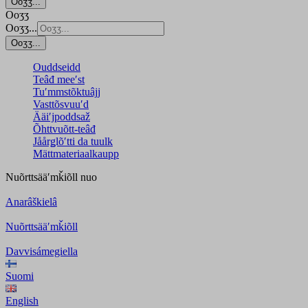
Ooʒʒ...
Ooʒʒ
Ooʒʒ...
Ooʒʒ...
Ouddseidd
Teâđ meeʹst
Tuʹmmstõktuâjj
Vasttõsvuuʹd
Ääiʹjpoddsaž
Õhttvuõtt-teâđ
Jåårǥlõʹtti da tuulk
Mättmateriaalkaupp
Nuõrttsääʹmǩiõll
nuo
Anarâškielâ
Nuõrttsääʹmǩiõll
Davvisámegiella
Suomi
English