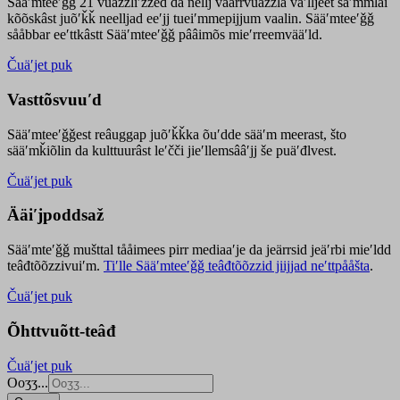
Sääʹmteeʹǧǧ 21 vuäzzliʹžžed da nellj väärrvuäzzla vaʹlljeet säʹmmlai
kõõskâst juõʹǩǩ neelljad eeʹjj tueiʹmmepijjum vaalin. Sääʹmteeʹǧǧ
sååbbar eeʹttkâstt Sääʹmteeʹǧǧ pââimõs mieʹrreemvääʹld.
Čuäʹjet puk
Vasttõsvuuʹd
Sääʹmteeʹǧǧest
reâuggap
juõʹǩǩka
õuʹdde
sääʹm meer
ast
, što
sääʹmǩiõlin da kulttuurâst leʹčči jieʹllemsââʹjj še puäʹđlvest.
Čuäʹjet puk
Ääiʹjpoddsaž
Sääʹmteʹǧǧ mušttal tååimees pirr mediaaʹje da jeärrsid jeäʹrbi mieʹldd
teâđtõõzzivuiʹm.
Tiʹlle Sääʹmteeʹǧǧ teâđtõõzzid jiijjad neʹttpååšta
.
Čuäʹjet puk
Õhttvuõtt-teâđ
Čuäʹjet puk
Ooʒʒ...