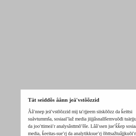
Tät seiddõs âânn jeäʹvstõõzzid
Ââʹnnep jeäʹvstõõzzid mij taʹrjjeem siiskõõzz da ǩeittsi
suåvtummša, sosiaalʼlaž media jiijjâsnallšemvuõđi tuärj
da jooʹttimeäʹr analysâsttmõʹšše. Lââʹssen jueʹǩǩep sosia
media, ǩeeitas-sueʹrj da analytikksueʹrj õhttsažtuâjjkuõiʹ