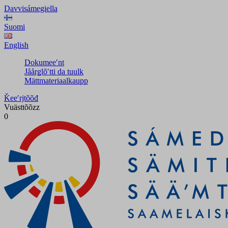
Davvisámegiella
Suomi
English
Dokumeeʹnt
Jåårǥlõʹtti da tuulk
Mättmateriaalkaupp
Ǩeeʹrjtõõđ
Vuästtõõzz
0