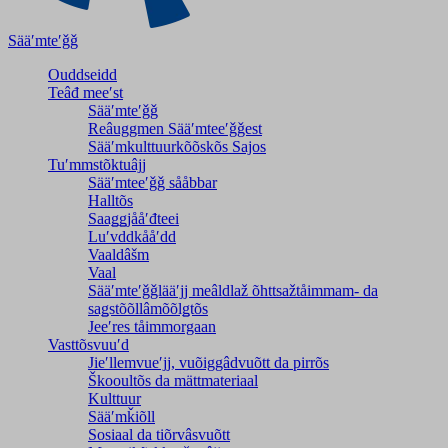
Sääʹmteʹǧǧ
Ouddseidd
Teâđ meeʹst
Sääʹmteʹǧǧ
Reâuggmen Sääʹmteeʹǧǧest
Sääʹmkulttuurkõõskõs Sajos
Tuʹmmstõktuâjj
Sääʹmteeʹǧǧ sååbbar
Halltõs
Saaǥǥjååʹđteei
Luʹvddkååʹdd
Vaaldâšm
Vaal
Sääʹmteʹǧǧlääʹjj meâldlaž õhttsažtåimmam- da
saǥstõõllâmõõlǥtõs
Jeeʹres tåimmorgaan
Vasttõsvuuʹd
Jieʹllemvueʹjj, vuõiggâdvuõtt da pirrõs
Škooultõs da mättmateriaal
Kulttuur
Sääʹmǩiõll
Sosiaal da tiõrvâsvuõtt