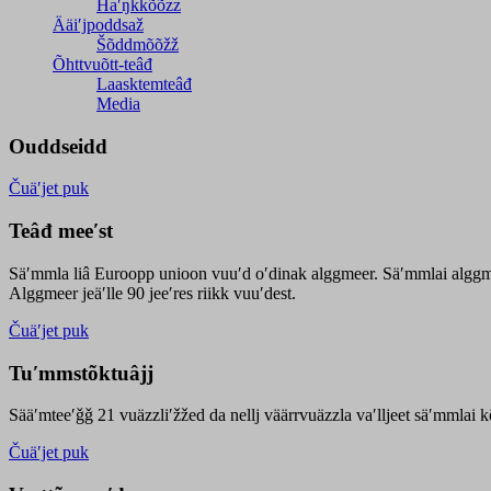
Haʹŋǩǩõõzz
Ääiʹjpoddsaž
Šõddmõõžž
Õhttvuõtt-teâđ
Laasktemteâđ
Media
Ouddseidd
Čuäʹjet puk
Teâđ meeʹst
Säʹmmla liâ Euroopp unioon vuuʹd oʹdinak alggmeer. Säʹmmlai alggme
Alggmeer jeäʹlle 90 jeeʹres riikk vuuʹdest.
Čuäʹjet puk
Tuʹmmstõktuâjj
Sääʹmteeʹǧǧ 21 vuäzzliʹžžed da nellj väärrvuäzzla vaʹlljeet säʹmmlai 
Čuäʹjet puk