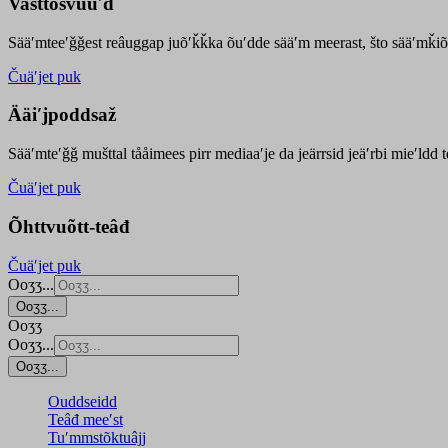
Vasttõsvuuʹd
Sääʹmteeʹǧǧest
reâuggap
juõʹǩǩka
õuʹdde
sääʹm meer
ast
, što sääʹmǩiõ
Čuäʹjet puk
Ääiʹjpoddsaž
Sääʹmteʹǧǧ mušttal tååimees pirr mediaaʹje da jeärrsid jeäʹrbi mieʹldd
Čuäʹjet puk
Õhttvuõtt-teâđ
Čuäʹjet puk
Ooʒʒ...
Ooʒʒ...
Ooʒʒ
Ooʒʒ...
Ooʒʒ...
Ouddseidd
Teâđ meeʹst
Tuʹmmstõktuâjj