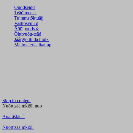
Ouddseidd
Teâđ meeʹst
Tuʹmmstõktuâjj
Vasttõsvuuʹd
Ääiʹjpoddsaž
Õhttvuõtt-teâđ
Jåårǥlõʹtti da tuulk
Mättmateriaalkaupp
Skip to content
Nuõrttsääʹmǩiõll
nuo
Anarâškielâ
Nuõrttsääʹmǩiõll