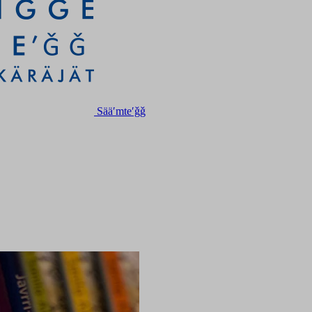
Sääʹmteʹǧǧ