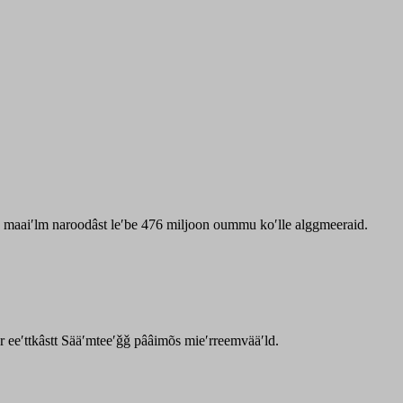
zz maaiʹlm naroodâst leʹbe 476 miljoon oummu koʹlle alggmeeraid.
ar eeʹttkâstt Sääʹmteeʹǧǧ pââimõs mieʹrreemvääʹld.