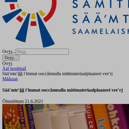
Ooʒʒ...
Ooʒʒ...
Ooʒʒ
Ääiʹjpoddsaž
Sääʹmteʹǧǧ iʹlmmat ooccâmnalla mättmateriaalplaaneei veeʹrj
Mååusat
Sääʹmteʹǧǧ iʹlmmat ooccâmnalla mättmateriaalplaaneei veeʹrj
Õlmstõttum 21.6.2021