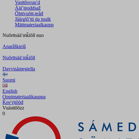
Vasttõsvuuʹd
Ääiʹjpoddsaž
Õhttvuõtt-teâđ
Jåårǥlõʹtti da tuulk
Mättmateriaalkaupp
Nuõrttsääʹmǩiõll
nuo
Anarâškielâ
Nuõrttsääʹmǩiõll
Davvisámegiella
Suomi
English
Oppimateriaalikauppa
Ǩeeʹrjtõõđ
Vuästtõõzz
0