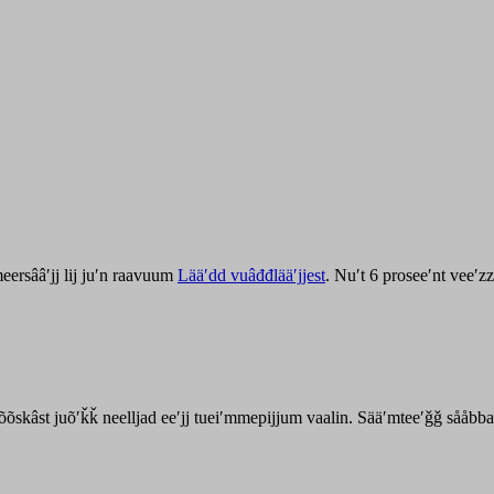
ersââʹjj lij juʹn raavuum
Lääʹdd vuâđđlääʹjjest
. Nuʹt 6 proseeʹnt veeʹ
kõõskâst juõʹǩǩ neelljad eeʹjj tueiʹmmepijjum vaalin. Sääʹmteeʹǧǧ sååbb