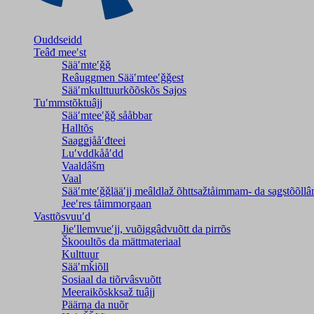
Ouddseidd
Teâđ meeʹst
Sääʹmteʹǧǧ
Reâuggmen Sääʹmteeʹǧǧest
Sääʹmkulttuurkõõskõs Sajos
Tuʹmmstõktuâjj
Sääʹmteeʹǧǧ sååbbar
Halltõs
Saaǥǥjååʹđteei
Luʹvddkååʹdd
Vaaldâšm
Vaal
Sääʹmteʹǧǧlääʹjj meâldlaž õhttsažtåimmam- da saǥstõõll
Jeeʹres tåimmorgaan
Vasttõsvuuʹd
Jieʹllemvueʹjj, vuõiggâdvuõtt da pirrõs
Škooultõs da mättmateriaal
Kulttuur
Sääʹmǩiõll
Sosiaal da tiõrvâsvuõtt
Meeraikõskksaž tuâjj
Päärna da nuõr