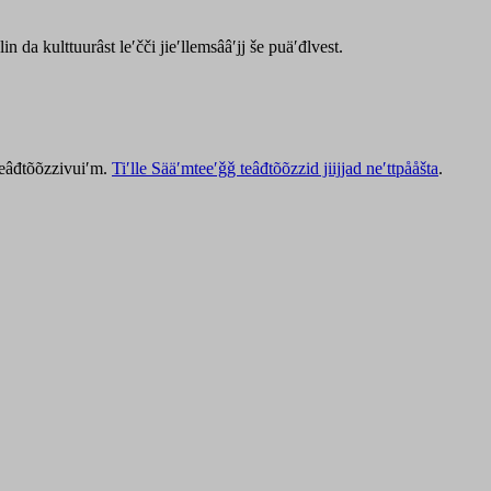
lin da kulttuurâst leʹčči jieʹllemsââʹjj še puäʹđlvest.
 teâđtõõzzivuiʹm.
Tiʹlle Sääʹmteeʹǧǧ teâđtõõzzid jiijjad neʹttpååšta
.