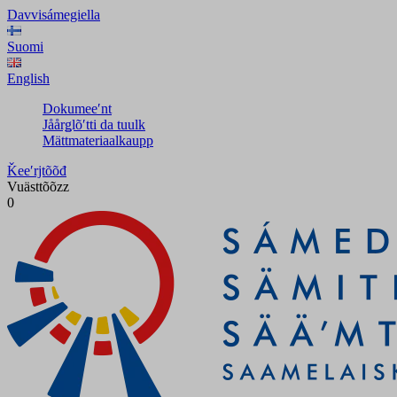
Davvisámegiella
Suomi
English
Dokumeeʹnt
Jåårǥlõʹtti da tuulk
Mättmateriaalkaupp
Ǩeeʹrjtõõđ
Vuästtõõzz
0