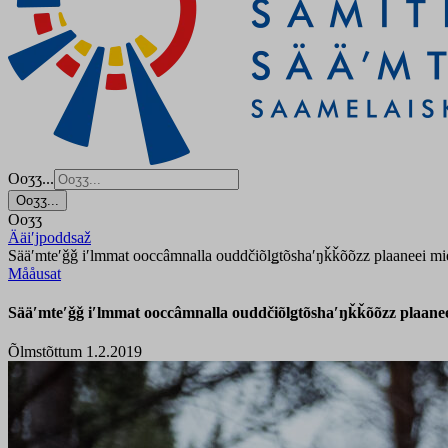
Ooʒʒ...
Ooʒʒ...
Ooʒʒ
Ääiʹjpoddsaž
Sääʹmteʹǧǧ iʹlmmat ooccâmnalla ouddčiõlǥtõshaʹŋǩǩõõzz plaaneei mie
Mååusat
Sääʹmteʹǧǧ iʹlmmat ooccâmnalla ouddčiõlǥtõshaʹŋǩǩõõzz plaanee
Õlmstõttum 1.2.2019