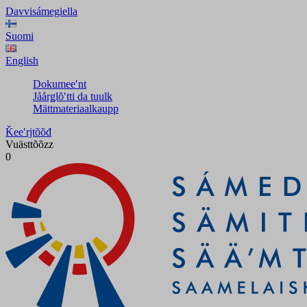
Davvisámegiella
Suomi
English
Dokumeeʹnt
Jåårǥlõʹtti da tuulk
Mättmateriaalkaupp
Ǩeeʹrjtõõđ
Vuästtõõzz
0