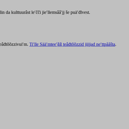
lin da kulttuurâst leʹčči jieʹllemsââʹjj še puäʹđlvest.
 teâđtõõzzivuiʹm.
Tiʹlle Sääʹmteeʹǧǧ teâđtõõzzid jiijjad neʹttpååšta
.