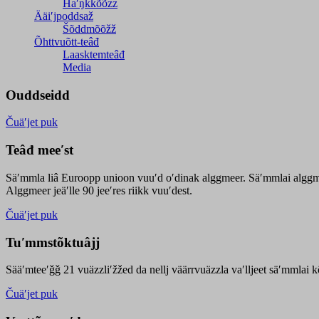
Haʹŋǩǩõõzz
Ääiʹjpoddsaž
Šõddmõõžž
Õhttvuõtt-teâđ
Laasktemteâđ
Media
Ouddseidd
Čuäʹjet puk
Teâđ meeʹst
Säʹmmla liâ Euroopp unioon vuuʹd oʹdinak alggmeer. Säʹmmlai alggme
Alggmeer jeäʹlle 90 jeeʹres riikk vuuʹdest.
Čuäʹjet puk
Tuʹmmstõktuâjj
Sääʹmteeʹǧǧ 21 vuäzzliʹžžed da nellj väärrvuäzzla vaʹlljeet säʹmmlai 
Čuäʹjet puk