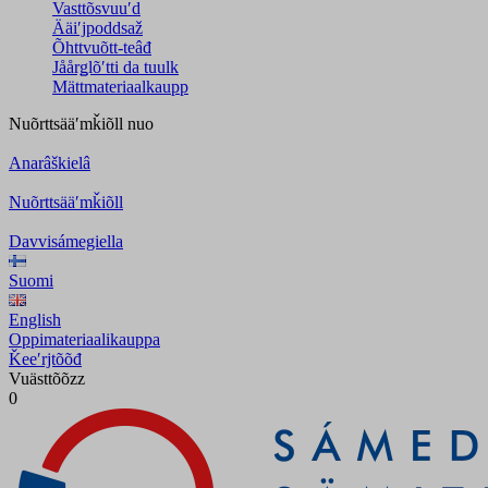
Vasttõsvuuʹd
Ääiʹjpoddsaž
Õhttvuõtt-teâđ
Jåårǥlõʹtti da tuulk
Mättmateriaalkaupp
Nuõrttsääʹmǩiõll
nuo
Anarâškielâ
Nuõrttsääʹmǩiõll
Davvisámegiella
Suomi
English
Oppimateriaalikauppa
Ǩeeʹrjtõõđ
Vuästtõõzz
0