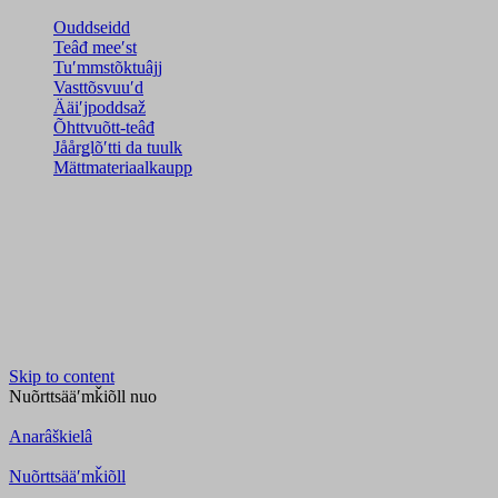
Ouddseidd
Teâđ meeʹst
Tuʹmmstõktuâjj
Vasttõsvuuʹd
Ääiʹjpoddsaž
Õhttvuõtt-teâđ
Jåårǥlõʹtti da tuulk
Mättmateriaalkaupp
Skip to content
Nuõrttsääʹmǩiõll
nuo
Anarâškielâ
Nuõrttsääʹmǩiõll