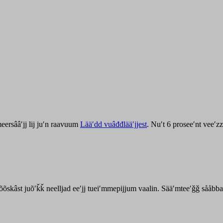
ersââʹjj lij juʹn raavuum
Lääʹdd vuâđđlääʹjjest
. Nuʹt 6 proseeʹnt veeʹ
kõõskâst juõʹǩǩ neelljad eeʹjj tueiʹmmepijjum vaalin. Sääʹmteeʹǧǧ sååbb