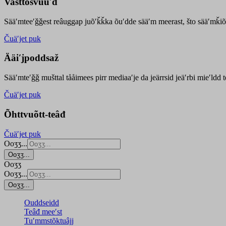
Vasttõsvuuʹd
Sääʹmteeʹǧǧest
reâuggap
juõʹǩǩka
õuʹdde
sääʹm meer
ast
, što sääʹmǩiõ
Čuäʹjet puk
Ääiʹjpoddsaž
Sääʹmteʹǧǧ mušttal tååimees pirr mediaaʹje da jeärrsid jeäʹrbi mieʹldd
Čuäʹjet puk
Õhttvuõtt-teâđ
Čuäʹjet puk
Ooʒʒ...
Ooʒʒ...
Ooʒʒ
Ooʒʒ...
Ooʒʒ...
Ouddseidd
Teâđ meeʹst
Tuʹmmstõktuâjj