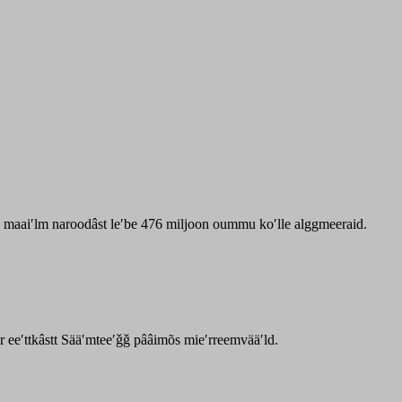
zz maaiʹlm naroodâst leʹbe 476 miljoon oummu koʹlle alggmeeraid.
ar eeʹttkâstt Sääʹmteeʹǧǧ pââimõs mieʹrreemvääʹld.