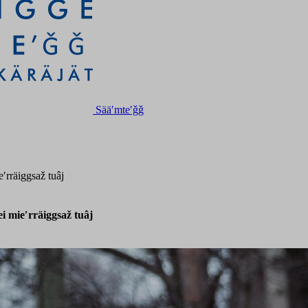
Sääʹmteʹǧǧ
ʹrräiggsaž tuâj
i mieʹrräiggsaž tuâj