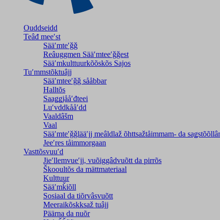
Ouddseidd
Teâđ meeʹst
Sääʹmteʹǧǧ
Reâuggmen Sääʹmteeʹǧǧest
Sääʹmkulttuurkõõskõs Sajos
Tuʹmmstõktuâjj
Sääʹmteeʹǧǧ sååbbar
Halltõs
Saaǥǥjååʹđteei
Luʹvddkååʹdd
Vaaldâšm
Vaal
Sääʹmteʹǧǧlääʹjj meâldlaž õhttsažtåimmam- da saǥstõõll
Jeeʹres tåimmorgaan
Vasttõsvuuʹd
Jieʹllemvueʹjj, vuõiggâdvuõtt da pirrõs
Škooultõs da mättmateriaal
Kulttuur
Sääʹmǩiõll
Sosiaal da tiõrvâsvuõtt
Meeraikõskksaž tuâjj
Päärna da nuõr