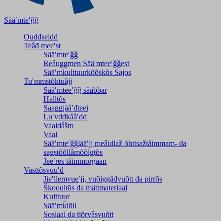
Sääʹmteʹǧǧ
Ouddseidd
Teâđ meeʹst
Sääʹmteʹǧǧ
Reâuggmen Sääʹmteeʹǧǧest
Sääʹmkulttuurkõõskõs Sajos
Tuʹmmstõktuâjj
Sääʹmteeʹǧǧ sååbbar
Halltõs
Saaǥǥjååʹđteei
Luʹvddkååʹdd
Vaaldâšm
Vaal
Sääʹmteʹǧǧlääʹjj meâldlaž õhttsažtåimmam- da
saǥstõõllâmõõlǥtõs
Jeeʹres tåimmorgaan
Vasttõsvuuʹd
Jieʹllemvueʹjj, vuõiggâdvuõtt da pirrõs
Škooultõs da mättmateriaal
Kulttuur
Sääʹmǩiõll
Sosiaal da tiõrvâsvuõtt