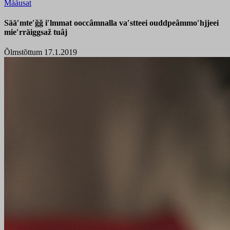
Mååusat
Sääʹmteʹǧǧ iʹlmmat ooccâmnalla vaʹstteei ouddpeâmmoʹhjjeei
mieʹrräiggsaž tuâj
Õlmstõttum 17.1.2019