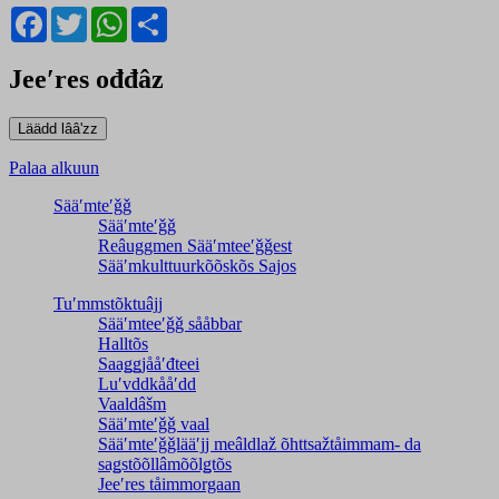
Facebook
Twitter
WhatsApp
Share
Jeeʹres ođđâz
Palaa alkuun
Sääʹmteʹǧǧ
Sääʹmteʹǧǧ
Reâuggmen Sääʹmteeʹǧǧest
Sääʹmkulttuurkõõskõs Sajos
Tuʹmmstõktuâjj
Sääʹmteeʹǧǧ sååbbar
Halltõs
Saaǥǥjååʹđteei
Luʹvddkååʹdd
Vaaldâšm
Sääʹmteʹǧǧ vaal
Sääʹmteʹǧǧlääʹjj meâldlaž õhttsažtåimmam- da
saǥstõõllâmõõlǥtõs
Jeeʹres tåimmorgaan