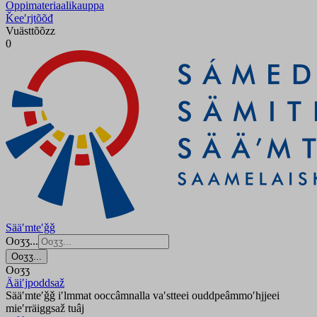
Oppimateriaalikauppa
Ǩeeʹrjtõõđ
Vuästtõõzz
0
Sääʹmteʹǧǧ
Ooʒʒ...
Ooʒʒ...
Ooʒʒ
Ääiʹjpoddsaž
Sääʹmteʹǧǧ iʹlmmat ooccâmnalla vaʹstteei ouddpeâmmoʹhjjeei
mieʹrräiggsaž tuâj