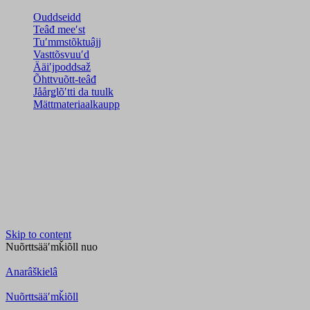
Ouddseidd
Teâđ meeʹst
Tuʹmmstõktuâjj
Vasttõsvuuʹd
Ääiʹjpoddsaž
Õhttvuõtt-teâđ
Jåårǥlõʹtti da tuulk
Mättmateriaalkaupp
Skip to content
Nuõrttsääʹmǩiõll
nuo
Anarâškielâ
Nuõrttsääʹmǩiõll