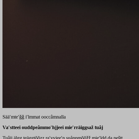
Sääʹmteʹǧǧ iʹlmmat ooccâmnalla
Vaʹstteei ouddpeâmmoʹhjjeei mieʹrräiggsaž tuâj
Tuâjj älgg teäggtõõzz raʹvvjeeʹn suåppmõõžž mieʹldd da peštt