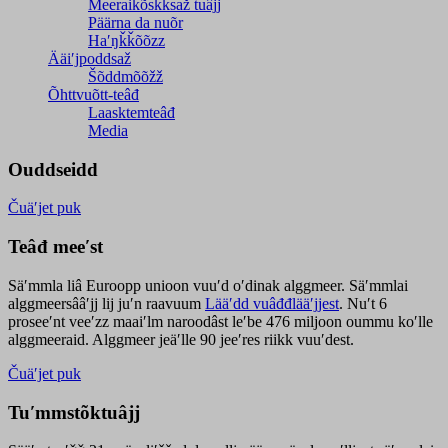
Meeraikõskksaž tuâjj
Päärna da nuõr
Haʹŋǩǩõõzz
Ääiʹjpoddsaž
Šõddmõõžž
Õhttvuõtt-teâđ
Laasktemteâđ
Media
Ouddseidd
Čuäʹjet puk
Teâđ meeʹst
Säʹmmla liâ Euroopp unioon vuuʹd oʹdinak alggmeer. Säʹmmlai
alggmeersââʹjj lij juʹn raavuum
Lääʹdd vuâđđlääʹjjest
. Nuʹt 6
proseeʹnt veeʹzz maaiʹlm naroodâst leʹbe 476 miljoon oummu koʹlle
alggmeeraid. Alggmeer jeäʹlle 90 jeeʹres riikk vuuʹdest.
Čuäʹjet puk
Tuʹmmstõktuâjj