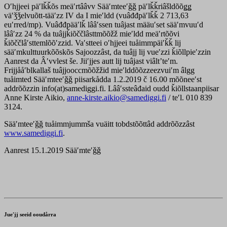
Oʹhjjeei päʹlǩǩõs meäʹrtââvv Sääʹmteeʹǧǧ päʹlǩǩriâšldõõǥǥ
väʹǯǯelvuõtt-tääʹzz IV da I mieʹldd (vuâđđpäʹlǩǩ 2 713,63
euʹrred/mp). Vuâđđpääʹlǩ lââʹssen tuâjast määuʹset sääʹmvuuʹd
lââʹzz 24 % da tuâjjǩiõččlâsttmõõžž mieʹldd meäʹrtõõvi
ǩiõččlâʹsttemlõõʹzzid. Vaʹstteei oʹhjjeei tuåimmpäiʹǩǩ lij
sääʹmkulttuurkõõskõs Sajoozzâst, da tuâjj lij vueʹzzi ǩiõllpieʹzzin
Aanrest da Âʹvvlest še. Jiiʹjjes autt lij tuâjast viâltʼteʹm.
Frijjååʹblkallaš tuâjjooccmõõžžid mieʹlddõõzzeezvuiʹm âlgg
tuåimted Sääʹmteeʹǧǧ piisarkådda 1.2.2019 č 16.00 mõõneeʹst
addrõõzzin info(at)samediggi.fi. Lââʹssteâđaid oudd ǩiõllstaanpiisar
Anne Kirste Aikio,
anne-kirste.aikio@samediggi.fi
/ teʹl. 010 839
3124.
Sääʹmteeʹǧǧ tuåimmjummša vuäitt tobdstõõttâd addrõõzzâst
www.samediggi.fi
.
Aanrest 15.1.2019 Sääʹmteʹǧǧ
Jueʹjj seeid ooudårra