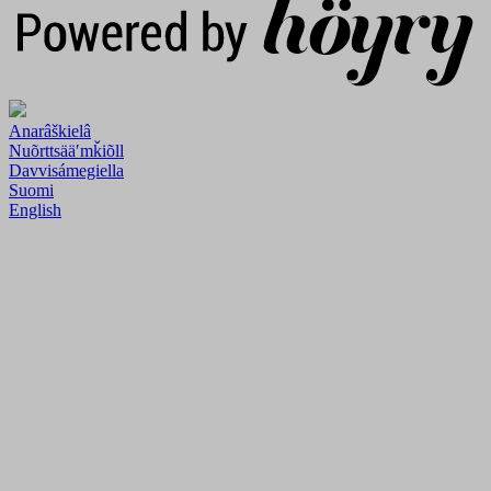
Anarâškielâ
Nuõrttsääʹmǩiõll
Davvisámegiella
Suomi
English