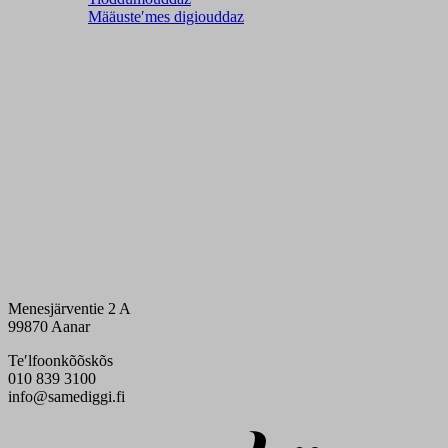
Määusteʹmes digiouddaz
Menesjärventie 2 A
99870 Aanar
Teʹlfoonkõõskõs
010 839 3100
info@samediggi.fi
Digi- ja mainostoimisto Höyry Rovaniemi ja Oulu