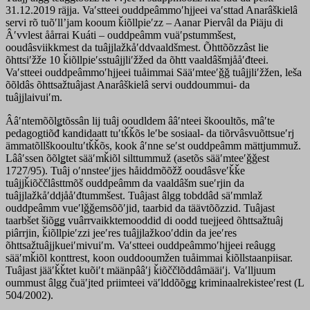
31.12.2019 räjja. Vaʹstteei ouddpeâmmoʹhjjeei vaʹsttad Anarâškielâ
servi rõ tuõʹllʼjam kooum ǩiõllpieʹzz – Aanar Piervâl da Piäju di
Âʹvvlest åårrai Kuáti – ouddpeâmm vuäʹpstummšest,
ooudâsviikkmest da tuâjjlažkåʹddvaaldšmest. Õhttõõzzâst lie
õhttsiʹžže 10 ǩiõllpieʹsstuâjjliʹžžed da õhtt vaaldâšmjååʹđteei.
Vaʹstteei ouddpeâmmoʹhjjeei tuåimmai Sääʹmteeʹǧǧ tuâjjliʹžžen, leša
õõldâs õhttsažtuâjast Anarâškielâ servi ouddoummui- da
tuâjjlaivuiʹm.
Ââʹntemõõlǥtõssân lij tuâj ooudldem ââʹnteei škooultõs, mâʹte
pedagogtiõđ kandidaatt tuʹtǩǩõs leʹbe sosiaal- da tiõrvâsvuõttsueʹrj
ämmatõllškooultuʹtǩǩõs, kook âʹnne seʹst ouddpeâmm mättjummuž.
Lââʹssen õõlǥtet sääʹmǩiõl silttummuž (asetõs sääʹmteeʹǧǧest
1727/95). Tuâj oʹnnsteeʹjjes håiddmõõžž ooudâsveʹǩǩe
tuâjjǩiõččlâsttmõš ouddpeâmm da vaaldâšm sueʹrjin da
tuâjjlažkåʹddjååʹđtummšest. Tuâjast âlgg tobddâd säʹmmlaž
ouddpeâmm vueʹlǧǧemsõõʹjid, taarbid da täävtõõzzid. Tuâjast
taarbšet šiõǥǥ vuârrvaikktemooddid di oodd tuejjeed õhttsažtuâj
piârrjin, ǩiõllpieʹzzi jeeʹres tuâjjlažkooʹddin da jeeʹres
õhttsažtuâjjkueiʹmivuiʹm. Vaʹstteei ouddpeâmmoʹhjjeei reâugg
sääʹmǩiõl konttrest, koon ouddooumžen tuåimmai ǩiõllstaanpiisar.
Tuâjast jääʹǩǩtet kuõiʹt määnpââʹj ǩiõččlõddâmääiʹj. Vaʹlljuum
oummust âlgg čuäʹjted priimteei väʹlddõõǥǥ kriminaalrekisteeʹrest (L
504/2002).