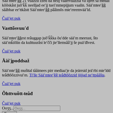
Sääʹmteeʹǧǧ 21 vuäzzliʹžžed da nellj väärrvuäzzla vaʹlljeet säʹmmlai
kõõskâst juõʹǩǩ neelljad eeʹjj tueiʹmmepijjum vaalin. Sääʹmteeʹǧǧ
sååbbar eeʹttkâstt Sääʹmteeʹǧǧ pââimõs mieʹrreemvääʹld.
Čuäʹjet puk
Vasttõsvuuʹd
Sääʹmteeʹǧǧest
reâuggap
juõʹǩǩka
õuʹdde
sääʹm meer
ast
, što
sääʹmǩiõlin da kulttuurâst leʹčči jieʹllemsââʹjj še puäʹđlvest.
Čuäʹjet puk
Ääiʹjpoddsaž
Sääʹmteʹǧǧ mušttal tååimees pirr mediaaʹje da jeärrsid jeäʹrbi mieʹldd
teâđtõõzzivuiʹm.
Tiʹlle Sääʹmteeʹǧǧ teâđtõõzzid jiijjad neʹttpååšta
.
Čuäʹjet puk
Õhttvuõtt-teâđ
Čuäʹjet puk
Ooʒʒ...