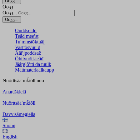
Ooʒʒ...
Ooʒʒ
Ooʒʒ...
Ooʒʒ...
Ouddseidd
Teâđ meeʹst
Tuʹmmstõktuâjj
Vasttõsvuuʹd
Ääiʹjpoddsaž
Õhttvuõtt-teâđ
Jåårǥlõʹtti da tuulk
Mättmateriaalkaupp
Nuõrttsääʹmǩiõll
nuo
Anarâškielâ
Nuõrttsääʹmǩiõll
Davvisámegiella
Suomi
English