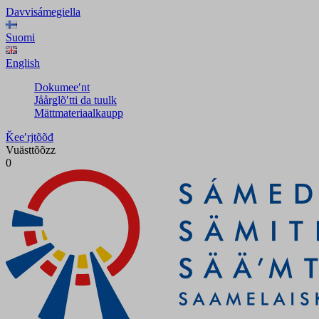
Davvisámegiella
Suomi
English
Dokumeeʹnt
Jåårǥlõʹtti da tuulk
Mättmateriaalkaupp
Ǩeeʹrjtõõđ
Vuästtõõzz
0