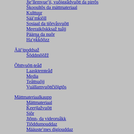
Jieʹllemvueʹjj, vuõiggâdvuõtt da pirrõs
Škooultõs da mättmateriaal
Kulttuur
Sääʹmǩiõll
Sosiaal da tiõrvâsvuõtt
Meeraikõskksaž tuâjj
Päärna da nuõr
Haʹŋǩǩõõzz
Ääiʹjpoddsaž
Šõddmõõžž
Õhttvuõtt-teâđ
Laasktemteâđ
Media
Teâttsuõjj
Vuällamvuõttčiõlǥtõs
Mättmateriaalkaupp
Mättmateriaal
Ǩeerjlažvuõtt
Siõr
Jiõnn- da videoruâkk
Tiõddumouddaz
Määusteʹmes digiouddaz