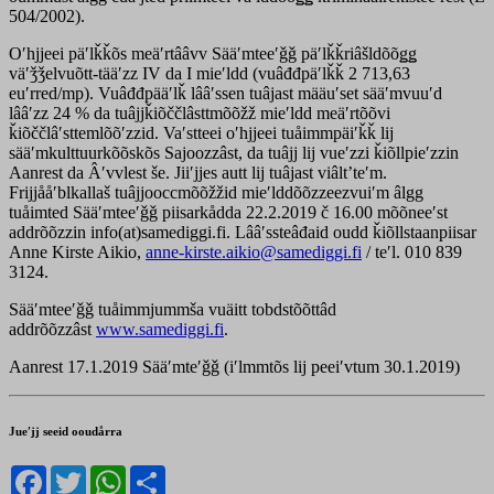
504/2002).
Oʹhjjeei päʹlǩǩõs meäʹrtââvv Sääʹmteeʹǧǧ päʹlǩǩriâšldõõǥǥ
väʹǯǯelvuõtt-tääʹzz IV da I mieʹldd (vuâđđpäʹlǩǩ 2 713,63
euʹrred/mp). Vuâđđpääʹlǩ lââʹssen tuâjast määuʹset sääʹmvuuʹd
lââʹzz 24 % da tuâjjǩiõččlâsttmõõžž mieʹldd meäʹrtõõvi
ǩiõččlâʹsttemlõõʹzzid. Vaʹstteei oʹhjjeei tuåimmpäiʹǩǩ lij
sääʹmkulttuurkõõskõs Sajoozzâst, da tuâjj lij vueʹzzi ǩiõllpieʹzzin
Aanrest da Âʹvvlest še. Jiiʹjjes autt lij tuâjast viâltʼteʹm.
Frijjååʹblkallaš tuâjjooccmõõžžid mieʹlddõõzzeezvuiʹm âlgg
tuåimted Sääʹmteeʹǧǧ piisarkådda 22.2.2019 č 16.00 mõõneeʹst
addrõõzzin info(at)samediggi.fi. Lââʹssteâđaid oudd ǩiõllstaanpiisar
Anne Kirste Aikio,
anne-kirste.aikio@samediggi.fi
/ teʹl. 010 839
3124.
Sääʹmteeʹǧǧ tuåimmjummša vuäitt tobdstõõttâd
addrõõzzâst
www.samediggi.fi
.
Aanrest 17.1.2019 Sääʹmteʹǧǧ (iʹlmmtõs lij peeiʹvtum 30.1.2019)
Jueʹjj seeid ooudårra
Facebook
Twitter
WhatsApp
Share