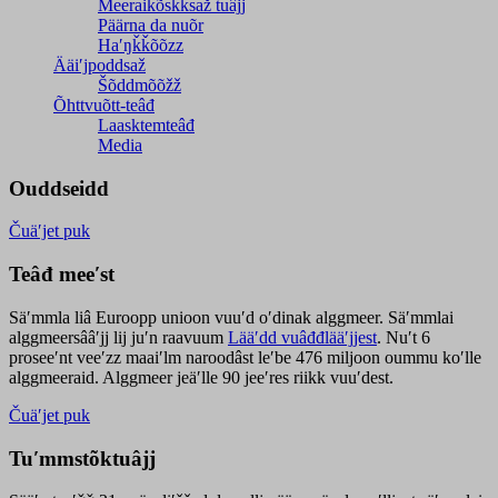
Meeraikõskksaž tuâjj
Päärna da nuõr
Haʹŋǩǩõõzz
Ääiʹjpoddsaž
Šõddmõõžž
Õhttvuõtt-teâđ
Laasktemteâđ
Media
Ouddseidd
Čuäʹjet puk
Teâđ meeʹst
Säʹmmla liâ Euroopp unioon vuuʹd oʹdinak alggmeer. Säʹmmlai
alggmeersââʹjj lij juʹn raavuum
Lääʹdd vuâđđlääʹjjest
. Nuʹt 6
proseeʹnt veeʹzz maaiʹlm naroodâst leʹbe 476 miljoon oummu koʹlle
alggmeeraid. Alggmeer jeäʹlle 90 jeeʹres riikk vuuʹdest.
Čuäʹjet puk
Tuʹmmstõktuâjj