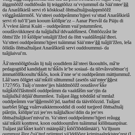
älggmõõžž oudldõssân lij teäggtõõzz raʹvvjummuš da Sääʹmteeʹǧǧ
da Anarâškielâ servi rõ kõskksaž õhttsažtuâjjsuåppmõõžž
viõǥǥâståårrmõš. Vaʹstteei ouddpeâmmoʹhjjeei vaʹsttad Anarâškielâ
servi rõ tuõʹllʼjam kooum ǩiõllpieʹzz – Aanar Piervâl da Piäju di
Âʹvvlest åårrai Kuáti – ouddpeâmm vuäʹpstummšest,
ooudâsviikkmest da tuâjjlažkåʹddvaaldšmest. Õhttõõzzâst lie
õhttsiʹžže 10 ǩiõllpieʹsstuâjjliʹžžed da õhtt vaaldâšmjååʹđteei.
Vaʹstteei ouddpeâmmoʹhjjeei tuåimmai Sääʹmteeʹǧǧ tuâjjliʹžžen, leša
õõldâs õhttsažtuâjast Anarâškielâ servi ouddoummui- da
tuâjjlaivuiʹm.
Ââʹntemõõlǥtõssân lij tuâj ooudldem ââʹnteei škooultõs, mâʹte
pedagogtiõđ kandidaatt tuʹtǩǩõs leʹbe sosiaal- da tiõrvâsvuõttsueʹrj
ämmatõllškooultuʹtǩǩõs, kook âʹnne seʹst ouddpeâmm mättjummuž.
Lââʹssen õõlǥtet sääʹmǩiõl silttummuž (asetõs sääʹmteeʹǧǧest
1727/95). Tuâj oʹnnsteeʹjjes håiddmõõžž ooudâsveʹǩǩe
tuâjjǩiõččlâsttmõš ouddpeâmm da vaaldâšm sueʹrjin da
tuâjjlažkåʹddjååʹđtummšest. Tuâjast âlgg tobddâd säʹmmlaž
ouddpeâmm vueʹlǧǧemsõõʹjid, taarbid da täävtõõzzid. Tuâjast
taarbšet šiõǥǥ vuârrvaikktemooddid di oodd tuejjeed õhttsažtuâj
piârrjin, ǩiõllpieʹzzi jeeʹres tuâjjlažkooʹddin da jeeʹres
õhttsažtuâjjkueiʹmivuiʹm. Vaʹstteei ouddpeâmmoʹhjjeei reâugg
sääʹmǩiõl konttrest, koon ouddooumžen tuåimmai ǩiõllstaanpiisar.
Tuâjast jääʹǩǩtet kuõiʹt määnpââʹj ǩiõččlõddâmääiʹj. Vaʹlljuum
oummust âlgg čuäʹjted priimteei väʹlddõõǥǥ kriminaalrekisteeʹrest (L