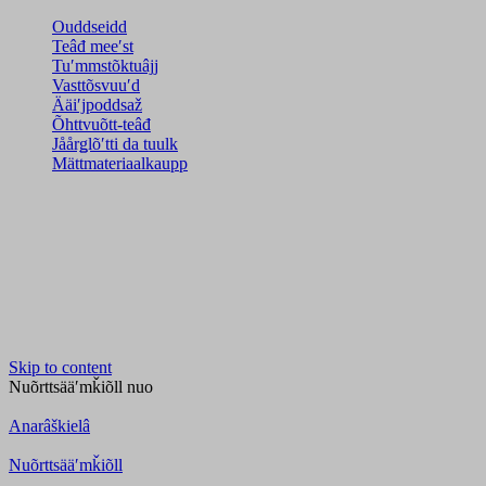
Ouddseidd
Teâđ meeʹst
Tuʹmmstõktuâjj
Vasttõsvuuʹd
Ääiʹjpoddsaž
Õhttvuõtt-teâđ
Jåårǥlõʹtti da tuulk
Mättmateriaalkaupp
Skip to content
Nuõrttsääʹmǩiõll
nuo
Anarâškielâ
Nuõrttsääʹmǩiõll