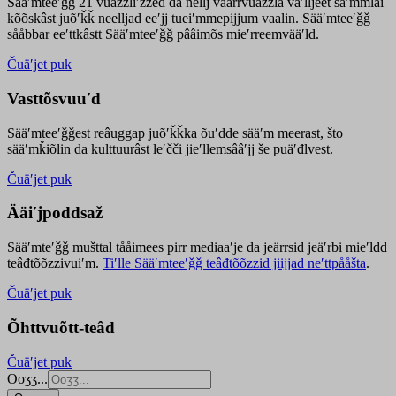
Sääʹmteeʹǧǧ 21 vuäzzliʹžžed da nellj väärrvuäzzla vaʹlljeet säʹmmlai
kõõskâst juõʹǩǩ neelljad eeʹjj tueiʹmmepijjum vaalin. Sääʹmteeʹǧǧ
sååbbar eeʹttkâstt Sääʹmteeʹǧǧ pââimõs mieʹrreemvääʹld.
Čuäʹjet puk
Vasttõsvuuʹd
Sääʹmteeʹǧǧest
reâuggap
juõʹǩǩka
õuʹdde
sääʹm meer
ast
, što
sääʹmǩiõlin da kulttuurâst leʹčči jieʹllemsââʹjj še puäʹđlvest.
Čuäʹjet puk
Ääiʹjpoddsaž
Sääʹmteʹǧǧ mušttal tååimees pirr mediaaʹje da jeärrsid jeäʹrbi mieʹldd
teâđtõõzzivuiʹm.
Tiʹlle Sääʹmteeʹǧǧ teâđtõõzzid jiijjad neʹttpååšta
.
Čuäʹjet puk
Õhttvuõtt-teâđ
Čuäʹjet puk
Ooʒʒ...