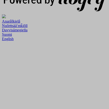
Anarâškielâ
Nuõrttsääʹmǩiõll
Davvisámegiella
Suomi
English