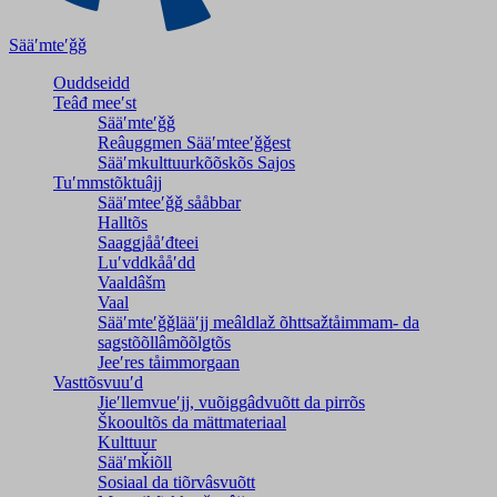
Sääʹmteʹǧǧ
Ouddseidd
Teâđ meeʹst
Sääʹmteʹǧǧ
Reâuggmen Sääʹmteeʹǧǧest
Sääʹmkulttuurkõõskõs Sajos
Tuʹmmstõktuâjj
Sääʹmteeʹǧǧ sååbbar
Halltõs
Saaǥǥjååʹđteei
Luʹvddkååʹdd
Vaaldâšm
Vaal
Sääʹmteʹǧǧlääʹjj meâldlaž õhttsažtåimmam- da
saǥstõõllâmõõlǥtõs
Jeeʹres tåimmorgaan
Vasttõsvuuʹd
Jieʹllemvueʹjj, vuõiggâdvuõtt da pirrõs
Škooultõs da mättmateriaal
Kulttuur
Sääʹmǩiõll
Sosiaal da tiõrvâsvuõtt