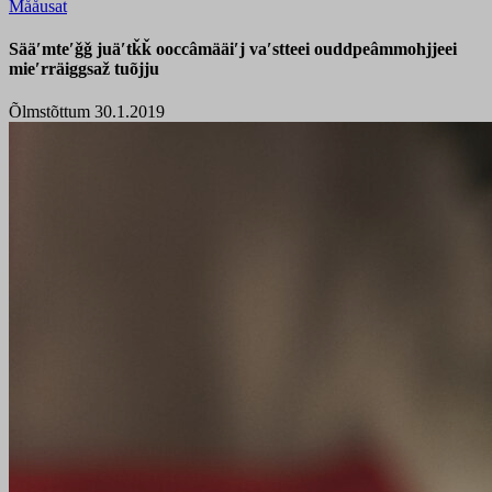
Mååusat
Sääʹmteʹǧǧ juäʹtǩǩ ooccâmääiʹj vaʹstteei ouddpeâmmohjjeei
mieʹrräiggsaž tuõjju
Õlmstõttum 30.1.2019