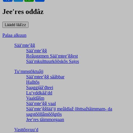
Jeeʹres ođđâz
Palaa alkuun
Sääʹmteʹǧǧ
Sääʹmteʹǧǧ
Reâuggmen Sääʹmteeʹǧǧest
Sääʹmkulttuurkõõskõs Sajos
Tuʹmmstõktuâjj
Sääʹmteeʹǧǧ sååbbar
Halltõs
Saaǥǥjååʹđteei
Luʹvddkååʹdd
Vaaldâšm
Sääʹmteʹǧǧ vaal
Sääʹmteʹǧǧlääʹjj meâldlaž õhttsažtåimmam- da
saǥstõõllâmõõlǥtõs
Jeeʹres tåimmorgaan
Vasttõsvuuʹd