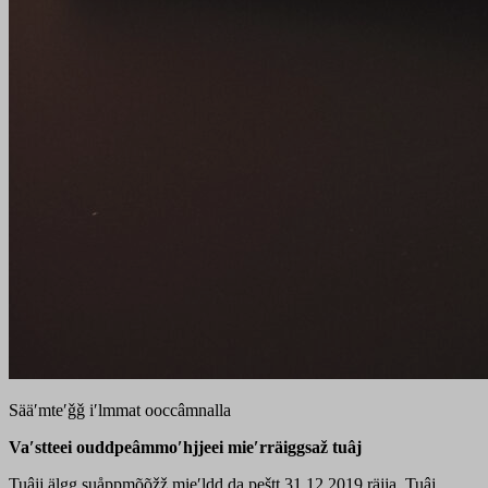
Sääʹmteʹǧǧ iʹlmmat ooccâmnalla
Vaʹstteei ouddpeâmmoʹhjjeei mieʹrräiggsaž tuâj
Tuâjj älgg suåppmõõžž mieʹldd da peštt 31.12.2019 räjja. Tuâj