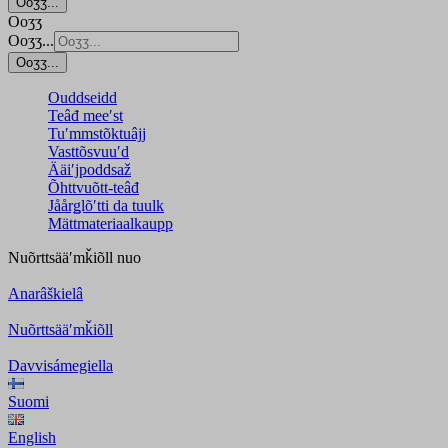
Ooʒʒ...
Ooʒʒ
Ooʒʒ...
Ooʒʒ...
Ouddseidd
Teâđ meeʹst
Tuʹmmstõktuâjj
Vasttõsvuuʹd
Ääiʹjpoddsaž
Õhttvuõtt-teâđ
Jåårǥlõʹtti da tuulk
Mättmateriaalkaupp
Nuõrttsääʹmǩiõll
nuo
Anarâškielâ
Nuõrttsääʹmǩiõll
Davvisámegiella
Suomi
English