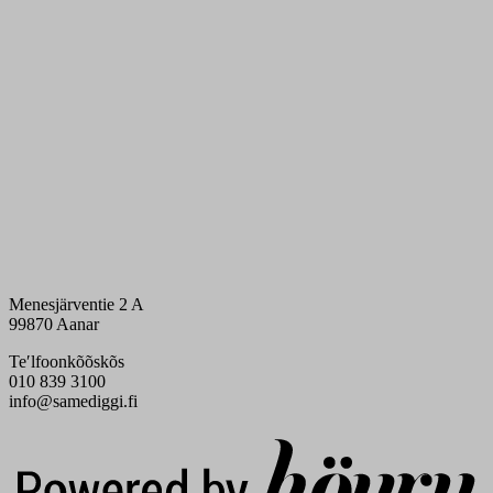
Menesjärventie 2 A
99870 Aanar
Teʹlfoonkõõskõs
010 839 3100
info@samediggi.fi
Digi- ja mainostoimisto Höyry Rovaniemi ja Oulu