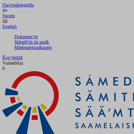
Davvisámegiella
Suomi
English
Dokumeeʹnt
Jåårǥlõʹtti da tuulk
Mättmateriaalkaupp
Ǩeeʹrjtõõđ
Vuästtõõzz
0