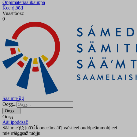
Oppimateriaalikauppa
Ǩeeʹrjtõõđ
Vuästtõõzz
0
Sääʹmteʹǧǧ
Ooʒʒ...
Ooʒʒ...
Ooʒʒ
Ääiʹjpoddsaž
Sääʹmteʹǧǧ juäʹtǩǩ ooccâmääiʹj vaʹstteei ouddpeâmmohjjeei
mieʹrräiggsaž tuõjju