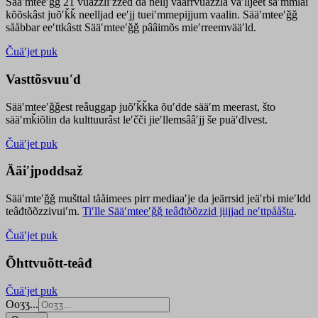
Sääʹmteeʹǧǧ 21 vuäzzliʹžžed da nellj väärrvuäzzla vaʹlljeet säʹmmlai
kõõskâst juõʹǩǩ neelljad eeʹjj tueiʹmmepijjum vaalin. Sääʹmteeʹǧǧ
sååbbar eeʹttkâstt Sääʹmteeʹǧǧ pââimõs mieʹrreemvääʹld.
Čuäʹjet puk
Vasttõsvuuʹd
Sääʹmteeʹǧǧest
reâuggap
juõʹǩǩka
õuʹdde
sääʹm meer
ast
, što
sääʹmǩiõlin da kulttuurâst leʹčči jieʹllemsââʹjj še puäʹđlvest.
Čuäʹjet puk
Ääiʹjpoddsaž
Sääʹmteʹǧǧ mušttal tååimees pirr mediaaʹje da jeärrsid jeäʹrbi mieʹldd
teâđtõõzzivuiʹm.
Tiʹlle Sääʹmteeʹǧǧ teâđtõõzzid jiijjad neʹttpååšta
.
Čuäʹjet puk
Õhttvuõtt-teâđ
Čuäʹjet puk
Ooʒʒ...