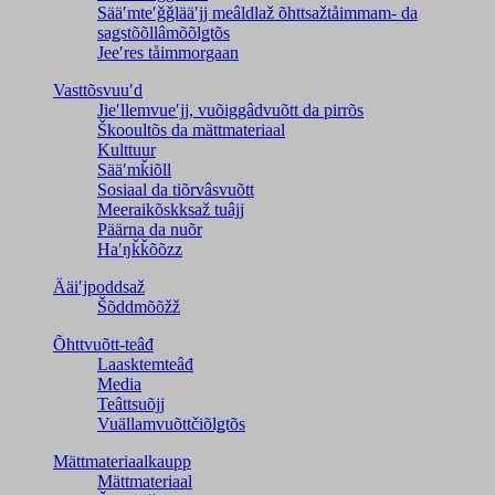
Sääʹmteʹǧǧlääʹjj meâldlaž õhttsažtåimmam- da
saǥstõõllâmõõlǥtõs
Jeeʹres tåimmorgaan
Vasttõsvuuʹd
Jieʹllemvueʹjj, vuõiggâdvuõtt da pirrõs
Škooultõs da mättmateriaal
Kulttuur
Sääʹmǩiõll
Sosiaal da tiõrvâsvuõtt
Meeraikõskksaž tuâjj
Päärna da nuõr
Haʹŋǩǩõõzz
Ääiʹjpoddsaž
Šõddmõõžž
Õhttvuõtt-teâđ
Laasktemteâđ
Media
Teâttsuõjj
Vuällamvuõttčiõlǥtõs
Mättmateriaalkaupp
Mättmateriaal