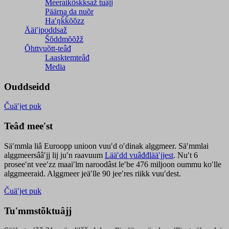
Meeraikõskksaž tuâjj
Päärna da nuõr
Haʹŋǩǩõõzz
Ääiʹjpoddsaž
Šõddmõõžž
Õhttvuõtt-teâđ
Laasktemteâđ
Media
Ouddseidd
Čuäʹjet puk
Teâđ meeʹst
Säʹmmla liâ Euroopp unioon vuuʹd oʹdinak alggmeer. Säʹmmlai
alggmeersââʹjj lij juʹn raavuum
Lääʹdd vuâđđlääʹjjest
. Nuʹt 6
proseeʹnt veeʹzz maaiʹlm naroodâst leʹbe 476 miljoon oummu koʹlle
alggmeeraid. Alggmeer jeäʹlle 90 jeeʹres riikk vuuʹdest.
Čuäʹjet puk
Tuʹmmstõktuâjj