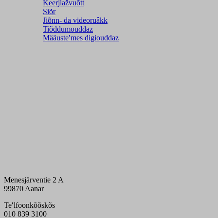
Ǩeerjlažvuõtt
Siõr
Jiõnn- da videoruâkk
Tiõddumouddaz
Määusteʹmes digiouddaz
Menesjärventie 2 A
99870 Aanar
Teʹlfoonkõõskõs
010 839 3100