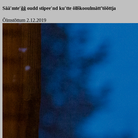
Sääʹmteʹǧǧ oudd stipeeʹnd kuʹtte õllškooulmättʼtõõttja
Õlmstõttum 2.12.2019