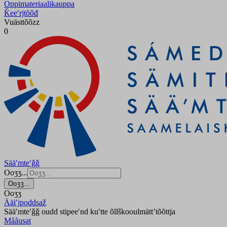
Oppimateriaalikauppa
Ǩeeʹrjtõõđ
Vuästtõõzz
0
Sääʹmteʹǧǧ
Ooʒʒ...
Ooʒʒ...
Ooʒʒ
Ääiʹjpoddsaž
Sääʹmteʹǧǧ oudd stipeeʹnd kuʹtte õllškooulmättʼtõõttja
Mååusat