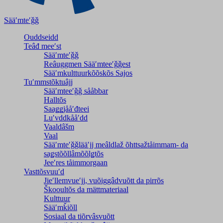
Sääʹmteʹǧǧ
Ouddseidd
Teâđ meeʹst
Sääʹmteʹǧǧ
Reâuggmen Sääʹmteeʹǧǧest
Sääʹmkulttuurkõõskõs Sajos
Tuʹmmstõktuâjj
Sääʹmteeʹǧǧ sååbbar
Halltõs
Saaǥǥjååʹđteei
Luʹvddkååʹdd
Vaaldâšm
Vaal
Sääʹmteʹǧǧlääʹjj meâldlaž õhttsažtåimmam- da
saǥstõõllâmõõlǥtõs
Jeeʹres tåimmorgaan
Vasttõsvuuʹd
Jieʹllemvueʹjj, vuõiggâdvuõtt da pirrõs
Škooultõs da mättmateriaal
Kulttuur
Sääʹmǩiõll
Sosiaal da tiõrvâsvuõtt