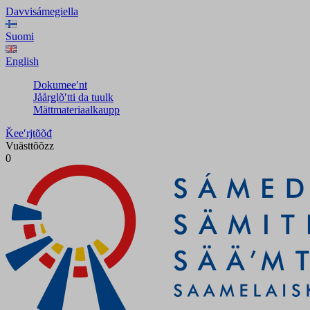
Davvisámegiella
Suomi
English
Dokumeeʹnt
Jåårǥlõʹtti da tuulk
Mättmateriaalkaupp
Ǩeeʹrjtõõđ
Vuästtõõzz
0