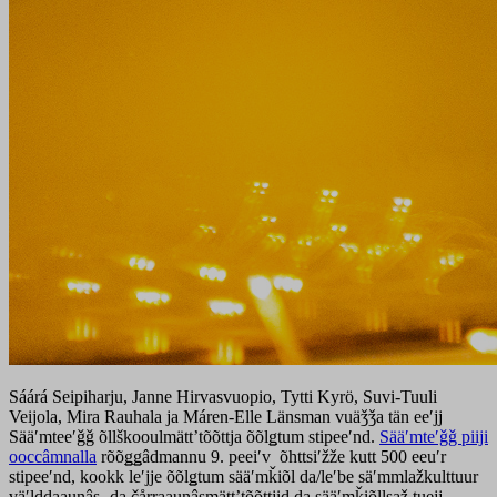
Sáárá Seipiharju, Janne Hirvasvuopio, Tytti Kyrö, Suvi-Tuuli
Veijola, Mira Rauhala ja Máren-Elle Länsman vuäǯǯa tän eeʹjj
Sääʹmteeʹǧǧ õllškooulmättʼtõõttja õõlǥtum stipeeʹnd.
Sääʹmteʹǧǧ piiji
ooccâmnalla
rõõǥǥâdmannu 9. peeiʹv õhttsiʹžže kutt 500 eeuʹr
stipeeʹnd, kookk leʹjje õõlǥtum sääʹmǩiõl da/leʹbe säʹmmlažkulttuur
väʹlddaaunâs- da čårraaunâsmättʼtõõttjid da sääʹmǩiõllsaž tuejj-