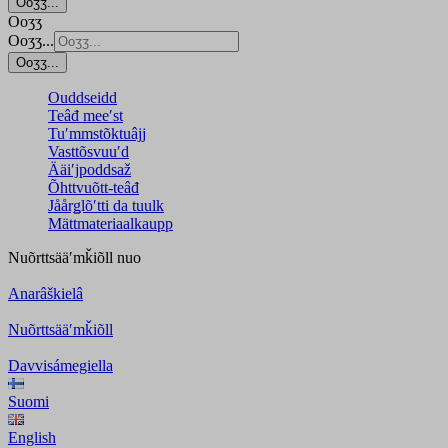
Ooʒʒ...
Ooʒʒ
Ooʒʒ...
Ooʒʒ...
Ouddseidd
Teâđ meeʹst
Tuʹmmstõktuâjj
Vasttõsvuuʹd
Ääiʹjpoddsaž
Õhttvuõtt-teâđ
Jåårǥlõʹtti da tuulk
Mättmateriaalkaupp
Nuõrttsääʹmǩiõll
nuo
Anarâškielâ
Nuõrttsääʹmǩiõll
Davvisámegiella
Suomi
English