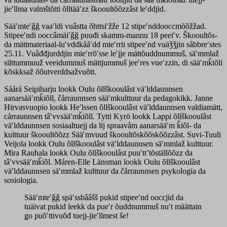
jieʹllma valmštõtti õlltääʹzz škooultõõzzâst leʹddjid.
Sääʹmteʹǧǧ vaaʹldi vuâstta õhttsiʹžže 12 stipeʹnddooccmõõžžad.
Stipeeʹndi ooccâmäiʹǧǧ puuđi skamm-mannu 18 peeiʹv. Škooultõs-
da mättmateriaal-luʹvddkååʹdd mieʹrrii stipeeʹnd vuäǯǯjin såbbreʹstes
25.11. Vuâđđjurddjin mieʹrrõʹsse leʹjje mättõuddnummuš, säʹmmlaž
silttummuuž veeidummuš mättjummuš jeeʹres vueʹzzin, di sääʹmǩiõli
kõskksaž õõutverddsažvuõtt.
Sáárá Seipiharju lookk Oulu õllškooulâst väʹlddaunnsen
aanarsääʹmǩiõll, čårraunnsen sääʹmkulttuur da pedagokikk. Janne
Hirvasvuopio lookk Heʹlssen õllškooulâst väʹlddaunnsen valdiamätt,
cårraunnsen tâʹvvsääʹmǩiõll. Tytti Kyrö lookk Lappi õllškooulâst
väʹlddaunnsen sosiaaltuejj da lij spraavâm aanarsääʹm ǩiõl- da
kulttuur škooultõõzz Sääʹmvuud škooultõskõõskõõzzâst. Suvi-Tuuli
Veijola lookk Oulu õllškooulâst väʹlddaunnsen säʹmmlaž kulttuur.
Mira Rauhala lookk Oulu õllškooulâst puuʹttʼtõställõõzz da
tâʹvvsääʹmǩiõl. Máren-Elle Länsman lookk Oulu õllškooulâst
väʹlddaunnsen säʹmmlaž kulttuur da čårraunnsen psykologia da
sosiologia.
Sääʹmteʹǧǧ späʹssbââšš pukid stipeeʹnd ooccjid da
tuäivat pukid leekk da pueʹr õuddnummuš nuʹt määttain
ǥo puõʹttivuõđ tuejj-jieʹllmest še!