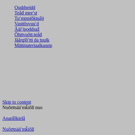
Ouddseidd
Teâđ meeʹst
Tuʹmmstõktuâjj
Vasttõsvuuʹd
Ääiʹjpoddsaž
Õhttvuõtt-teâđ
Jåårǥlõʹtti da tuulk
Mättmateriaalkaupp
Skip to content
Nuõrttsääʹmǩiõll
nuo
Anarâškielâ
Nuõrttsääʹmǩiõll