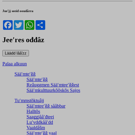
Jueʹjj seeid ooudårra
Facebook
Twitter
WhatsApp
Share
Jeeʹres ođđâz
Palaa alkuun
Sääʹmteʹǧǧ
Sääʹmteʹǧǧ
Reâuggmen Sääʹmteeʹǧǧest
Sääʹmkulttuurkõõskõs Sajos
Tuʹmmstõktuâjj
Sääʹmteeʹǧǧ sååbbar
Halltõs
Saaǥǥjååʹđteei
Luʹvddkååʹdd
Vaaldâšm
Sääʹmteʹǧǧ vaal