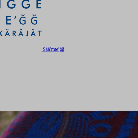
Sääʹmteʹǧǧ