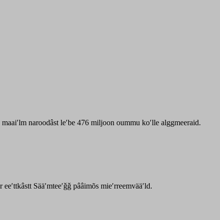
zz maaiʹlm naroodâst leʹbe 476 miljoon oummu koʹlle alggmeeraid.
ar eeʹttkâstt Sääʹmteeʹǧǧ pââimõs mieʹrreemvääʹld.