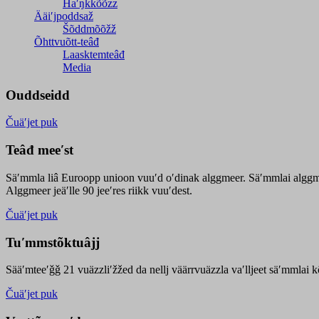
Haʹŋǩǩõõzz
Ääiʹjpoddsaž
Šõddmõõžž
Õhttvuõtt-teâđ
Laasktemteâđ
Media
Ouddseidd
Čuäʹjet puk
Teâđ meeʹst
Säʹmmla liâ Euroopp unioon vuuʹd oʹdinak alggmeer. Säʹmmlai alggme
Alggmeer jeäʹlle 90 jeeʹres riikk vuuʹdest.
Čuäʹjet puk
Tuʹmmstõktuâjj
Sääʹmteeʹǧǧ 21 vuäzzliʹžžed da nellj väärrvuäzzla vaʹlljeet säʹmmlai 
Čuäʹjet puk