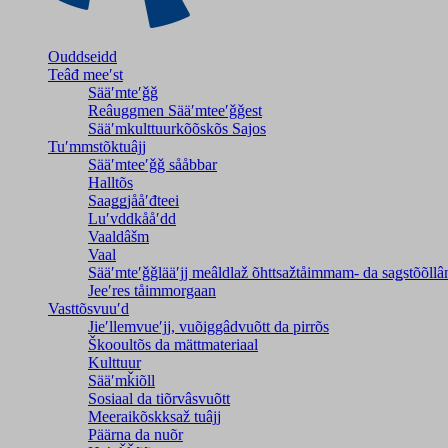
Ouddseidd
Teâđ meeʹst
Sääʹmteʹǧǧ
Reâuggmen Sääʹmteeʹǧǧest
Sääʹmkulttuurkõõskõs Sajos
Tuʹmmstõktuâjj
Sääʹmteeʹǧǧ sååbbar
Halltõs
Saaǥǥjååʹđteei
Luʹvddkååʹdd
Vaaldâšm
Vaal
Sääʹmteʹǧǧlääʹjj meâldlaž õhttsažtåimmam- da saǥstõõll
Jeeʹres tåimmorgaan
Vasttõsvuuʹd
Jieʹllemvueʹjj, vuõiggâdvuõtt da pirrõs
Škooultõs da mättmateriaal
Kulttuur
Sääʹmǩiõll
Sosiaal da tiõrvâsvuõtt
Meeraikõskksaž tuâjj
Päärna da nuõr