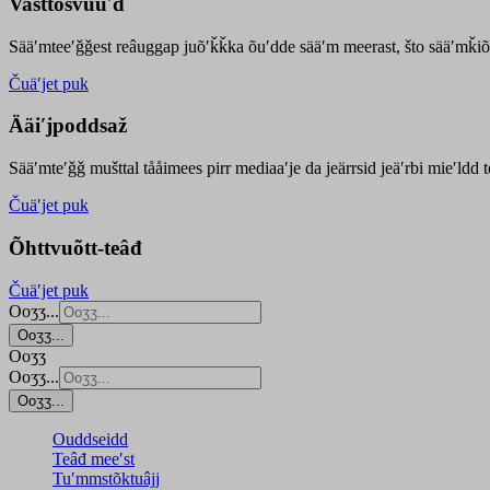
Vasttõsvuuʹd
Sääʹmteeʹǧǧest
reâuggap
juõʹǩǩka
õuʹdde
sääʹm meer
ast
, što sääʹmǩiõ
Čuäʹjet puk
Ääiʹjpoddsaž
Sääʹmteʹǧǧ mušttal tååimees pirr mediaaʹje da jeärrsid jeäʹrbi mieʹldd
Čuäʹjet puk
Õhttvuõtt-teâđ
Čuäʹjet puk
Ooʒʒ...
Ooʒʒ...
Ooʒʒ
Ooʒʒ...
Ooʒʒ...
Ouddseidd
Teâđ meeʹst
Tuʹmmstõktuâjj