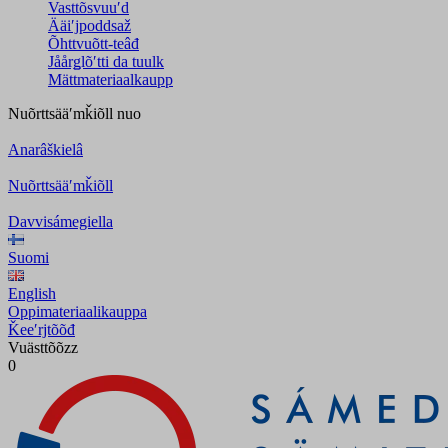
Vasttõsvuuʹd
Ääiʹjpoddsaž
Õhttvuõtt-teâđ
Jåårǥlõʹtti da tuulk
Mättmateriaalkaupp
Nuõrttsääʹmǩiõll
nuo
Anarâškielâ
Nuõrttsääʹmǩiõll
Davvisámegiella
Suomi
English
Oppimateriaalikauppa
Ǩeeʹrjtõõđ
Vuästtõõzz
0