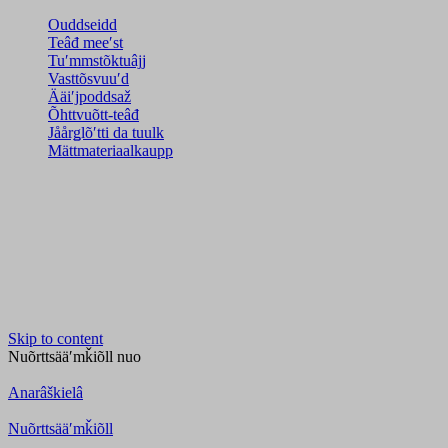
Ouddseidd
Teâđ meeʹst
Tuʹmmstõktuâjj
Vasttõsvuuʹd
Ääiʹjpoddsaž
Õhttvuõtt-teâđ
Jåårǥlõʹtti da tuulk
Mättmateriaalkaupp
Skip to content
Nuõrttsääʹmǩiõll
nuo
Anarâškielâ
Nuõrttsääʹmǩiõll