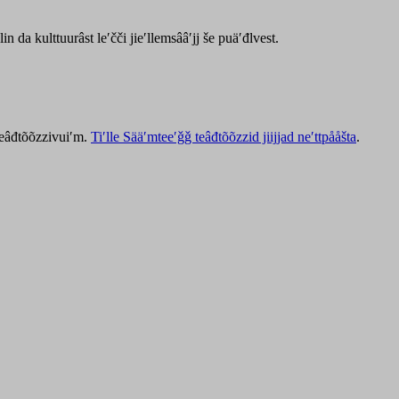
lin da kulttuurâst leʹčči jieʹllemsââʹjj še puäʹđlvest.
 teâđtõõzzivuiʹm.
Tiʹlle Sääʹmteeʹǧǧ teâđtõõzzid jiijjad neʹttpååšta
.