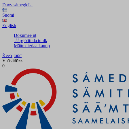
Davvisámegiella
Suomi
English
Dokumeeʹnt
Jåårǥlõʹtti da tuulk
Mättmateriaalkaupp
Ǩeeʹrjtõõđ
Vuästtõõzz
0