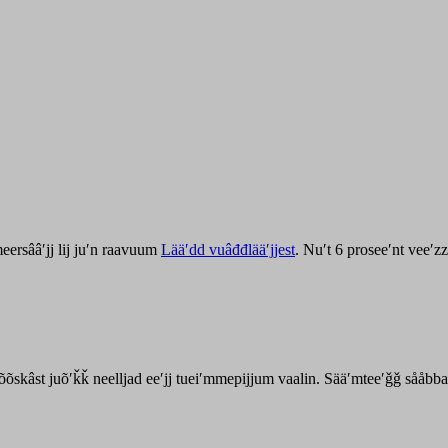
ersââʹjj lij juʹn raavuum
Lääʹdd vuâđđlääʹjjest
. Nuʹt 6 proseeʹnt veeʹ
kõõskâst juõʹǩǩ neelljad eeʹjj tueiʹmmepijjum vaalin. Sääʹmteeʹǧǧ sååbb