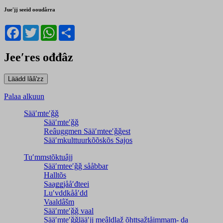
Jueʹjj seeid ooudårra
Facebook
Twitter
WhatsApp
Share
Jeeʹres ođđâz
Palaa alkuun
Sääʹmteʹǧǧ
Sääʹmteʹǧǧ
Reâuggmen Sääʹmteeʹǧǧest
Sääʹmkulttuurkõõskõs Sajos
Tuʹmmstõktuâjj
Sääʹmteeʹǧǧ sååbbar
Halltõs
Saaǥǥjååʹđteei
Luʹvddkååʹdd
Vaaldâšm
Sääʹmteʹǧǧ vaal
Sääʹmteʹǧǧlääʹjj meâldlaž õhttsažtåimmam- da