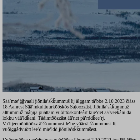
Sääʹmteʹǧǧvaali jiõnilaʹsǩǩummuš lij älggam täʹbbe 2.10.2023 čiâss
18 Aanrest Sääʹmkulttuurkõõskõs Sajoozzâst. Jiõnilaʹsǩǩummuž
alttummuž mâŋŋa puättam vuõlttõskonfeârt kueʹđet ääʹveeǩâni da
lokku vääʹldǩani. Tååimtõõzzâst ââʹnet påʹrddǩeeʹrj.
Vaʹlljeemõhttõõzz äʹššoummust leʹbe väärräʹššoummust lij
vuõiggâdvuõtt leeʹd mieʹldd jiõnilaʹsǩǩummšest.
Vuõssmõõzz veeʹrjteʹmes puåđõõzz iʹlmmtet 3.10.2023 tueʹlää čiâss