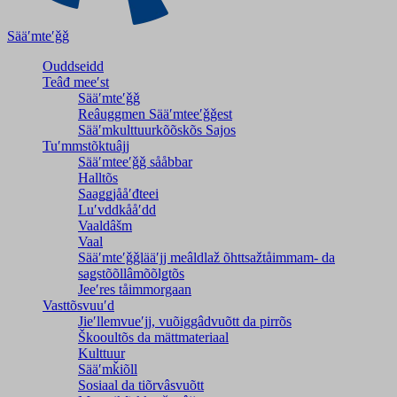
Sääʹmteʹǧǧ
Ouddseidd
Teâđ meeʹst
Sääʹmteʹǧǧ
Reâuggmen Sääʹmteeʹǧǧest
Sääʹmkulttuurkõõskõs Sajos
Tuʹmmstõktuâjj
Sääʹmteeʹǧǧ sååbbar
Halltõs
Saaǥǥjååʹđteei
Luʹvddkååʹdd
Vaaldâšm
Vaal
Sääʹmteʹǧǧlääʹjj meâldlaž õhttsažtåimmam- da
saǥstõõllâmõõlǥtõs
Jeeʹres tåimmorgaan
Vasttõsvuuʹd
Jieʹllemvueʹjj, vuõiggâdvuõtt da pirrõs
Škooultõs da mättmateriaal
Kulttuur
Sääʹmǩiõll
Sosiaal da tiõrvâsvuõtt