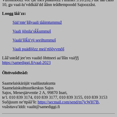
10, ǥu vaal-luʹvddkååʹdd âânn teâđtempoodd Sajoozzâst.
Looǥǥ lââʹzz:
Sääʹmteʹǧǧvaali tååimtummuž
Vaali jiõnilaʹsǩǩummuš
Vaaläʹššǩiiʹrji seeiltummuš
Vaali puäđõõzz meäʹrtõõvvmõš
Lââʹssteâđ jeeʹres vaalid õhttneei aaʹššin vuäǯǯ
https://samediggi.fi/vaal-2023
Õhttvuõđteâđ:
Saamelaiskäräjät vaalilautakunta
Saamelaiskulttuurikeskus Sajos
Sajos, Menesjärventie 2 A, 99870 Inari,
teʹl. 010 839 3174, 010 839 3177, 010 839 3155, 010 839 3153
Suõjjuum neʹttpååʹšt:
https://secmail.com/send/m7jcWH7B
,
vuâsttavaʹlddi: vaalit@samediggi.fi