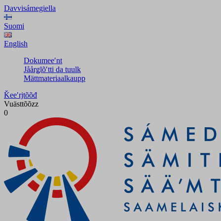
Davvisámegiella
Suomi
English
Dokumeeʹnt
Jåårǥlõʹtti da tuulk
Mättmateriaalkaupp
Ǩeeʹrjtõõđ
Vuästtõõzz
0