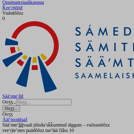
Oppimateriaalikauppa
Ǩeeʹrjtõõđ
Vuästtõõzz
0
Sääʹmteʹǧǧ
Ooʒʒ...
Ooʒʒ...
Ooʒʒ
Ääiʹjpoddsaž
Sääʹmteʹǧǧvaali jiõnilaʹsǩǩummuš älggam – vuõssmõõzz
veeʹrjteʹmes puäđõõzz tueʹlää čiâss 10