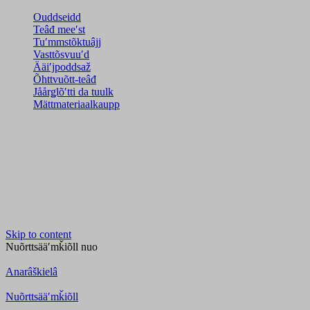
Ouddseidd
Teâđ meeʹst
Tuʹmmstõktuâjj
Vasttõsvuuʹd
Ääiʹjpoddsaž
Õhttvuõtt-teâđ
Jåårǥlõʹtti da tuulk
Mättmateriaalkaupp
Skip to content
Nuõrttsääʹmǩiõll
nuo
Anarâškielâ
Nuõrttsääʹmǩiõll