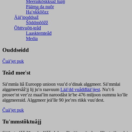
Meeraikõskksaž tuâjj
Päärna da nuõr
Haʹŋǩǩõõzz
Ääiʹjpoddsaž
Šõddmõõžž
Õhttvuõtt-teâđ
Laasktemteâđ
Media
Ouddseidd
Čuäʹjet puk
Teâđ meeʹst
Säʹmmla liâ Euroopp unioon vuuʹd oʹdinak alggmeer. Säʹmmlai
alggmeersââʹjj lij juʹn raavuum
Lääʹdd vuâđđlääʹjjest
. Nuʹt 6
proseeʹnt veeʹzz maaiʹlm naroodâst leʹbe 476 miljoon oummu koʹlle
alggmeeraid. Alggmeer jeäʹlle 90 jeeʹres riikk vuuʹdest.
Čuäʹjet puk
Tuʹmmstõktuâjj