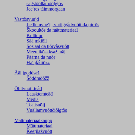
saǥstõõllâmõõlǥtõs
Jeeʹres tåimmorgaan
Vasttõsvuuʹd
Jieʹllemvueʹjj, vuõiggâdvuõtt da pirrõs
Škooultõs da mättmateriaal
Kulttuur
Sääʹmǩiõll
Sosiaal da tiõrvâsvuõtt
Meeraikõskksaž tuâjj
Päärna da nuõr
Haʹŋǩǩõõzz
Ääiʹjpoddsaž
Šõddmõõžž
Õhttvuõtt-teâđ
Laasktemteâđ
Media
Teâttsuõjj
Vuällamvuõttčiõlǥtõs
Mättmateriaalkaupp
Mättmateriaal
Ǩeerjlažvuõtt