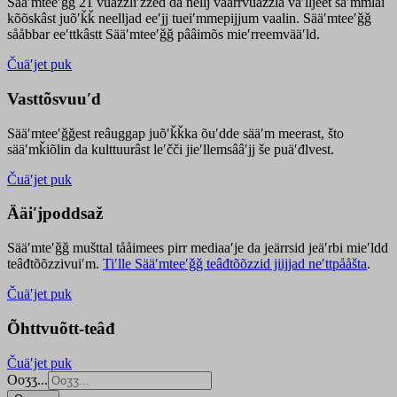
Sääʹmteeʹǧǧ 21 vuäzzliʹžžed da nellj väärrvuäzzla vaʹlljeet säʹmmlai
kõõskâst juõʹǩǩ neelljad eeʹjj tueiʹmmepijjum vaalin. Sääʹmteeʹǧǧ
sååbbar eeʹttkâstt Sääʹmteeʹǧǧ pââimõs mieʹrreemvääʹld.
Čuäʹjet puk
Vasttõsvuuʹd
Sääʹmteeʹǧǧest
reâuggap
juõʹǩǩka
õuʹdde
sääʹm meer
ast
, što
sääʹmǩiõlin da kulttuurâst leʹčči jieʹllemsââʹjj še puäʹđlvest.
Čuäʹjet puk
Ääiʹjpoddsaž
Sääʹmteʹǧǧ mušttal tååimees pirr mediaaʹje da jeärrsid jeäʹrbi mieʹldd
teâđtõõzzivuiʹm.
Tiʹlle Sääʹmteeʹǧǧ teâđtõõzzid jiijjad neʹttpååšta
.
Čuäʹjet puk
Õhttvuõtt-teâđ
Čuäʹjet puk
Ooʒʒ...