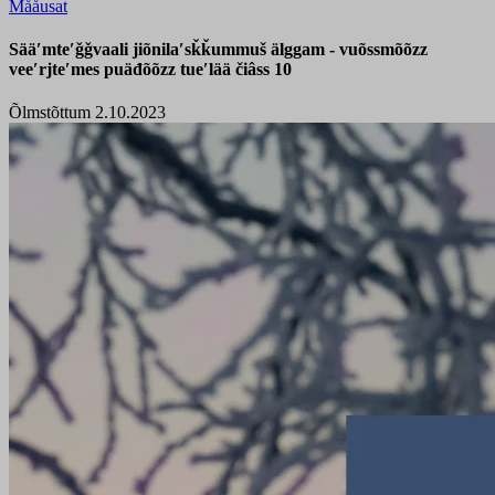
Mååusat
Sääʹmteʹǧǧvaali jiõnilaʹsǩǩummuš älggam - vuõssmõõzz
veeʹrjteʹmes puäđõõzz tueʹlää čiâss 10
Õlmstõttum 2.10.2023