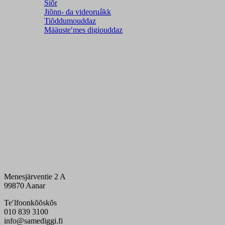
Siõr
Jiõnn- da videoruâkk
Tiõddumouddaz
Määusteʹmes digiouddaz
Menesjärventie 2 A
99870 Aanar
Teʹlfoonkõõskõs
010 839 3100
info@samediggi.fi