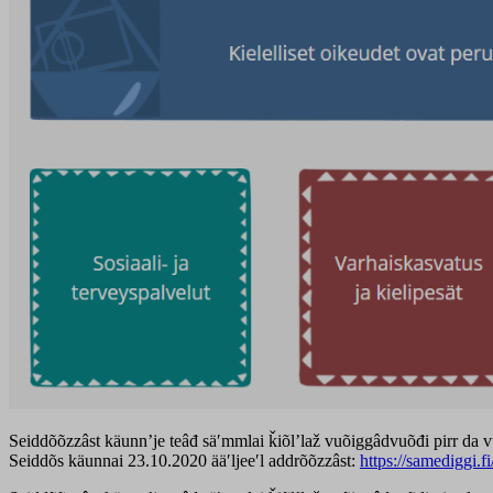
Seiddõõzzâst käunnʼje teâđ säʹmmlai ǩiõlʼlaž vuõiggâdvuõđi pirr da 
Seiddõs käunnai 23.10.2020 ääʹljeeʹl addrõõzzâst:
https://samediggi.fi