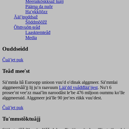
Meeraikõskksaž tuâjj
Päärna da nuõr
Haʹŋǩǩõõzz
Ääiʹjpoddsaž
Šõddmõõžž
Õhttvuõtt-teâđ
Laasktemteâđ
Media
Ouddseidd
Čuäʹjet puk
Teâđ meeʹst
Säʹmmla liâ Euroopp unioon vuuʹd oʹdinak alggmeer. Säʹmmlai
alggmeersââʹjj lij juʹn raavuum
Lääʹdd vuâđđlääʹjjest
. Nuʹt 6
proseeʹnt veeʹzz maaiʹlm naroodâst leʹbe 476 miljoon oummu koʹlle
alggmeeraid. Alggmeer jeäʹlle 90 jeeʹres riikk vuuʹdest.
Čuäʹjet puk
Tuʹmmstõktuâjj