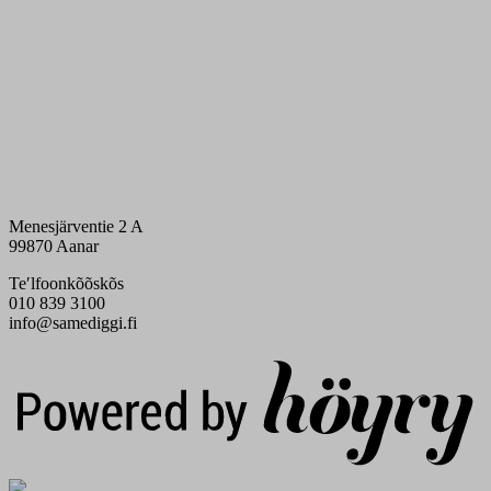
Menesjärventie 2 A
99870 Aanar
Teʹlfoonkõõskõs
010 839 3100
info@samediggi.fi
Digi- ja mainostoimisto Höyry Rovaniemi ja Oulu