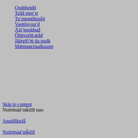
Ouddseidd
Teâđ meeʹst
Tuʹmmstõktuâjj
Vasttõsvuuʹd
Ääiʹjpoddsaž
Õhttvuõtt-teâđ
Jåårǥlõʹtti da tuulk
Mättmateriaalkaupp
Skip to content
Nuõrttsääʹmǩiõll
nuo
Anarâškielâ
Nuõrttsääʹmǩiõll