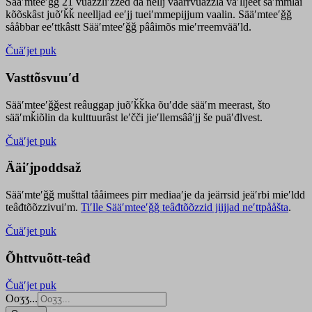
Sääʹmteeʹǧǧ 21 vuäzzliʹžžed da nellj väärrvuäzzla vaʹlljeet säʹmmlai
kõõskâst juõʹǩǩ neelljad eeʹjj tueiʹmmepijjum vaalin. Sääʹmteeʹǧǧ
sååbbar eeʹttkâstt Sääʹmteeʹǧǧ pââimõs mieʹrreemvääʹld.
Čuäʹjet puk
Vasttõsvuuʹd
Sääʹmteeʹǧǧest
reâuggap
juõʹǩǩka
õuʹdde
sääʹm meer
ast
, što
sääʹmǩiõlin da kulttuurâst leʹčči jieʹllemsââʹjj še puäʹđlvest.
Čuäʹjet puk
Ääiʹjpoddsaž
Sääʹmteʹǧǧ mušttal tååimees pirr mediaaʹje da jeärrsid jeäʹrbi mieʹldd
teâđtõõzzivuiʹm.
Tiʹlle Sääʹmteeʹǧǧ teâđtõõzzid jiijjad neʹttpååšta
.
Čuäʹjet puk
Õhttvuõtt-teâđ
Čuäʹjet puk
Ooʒʒ...