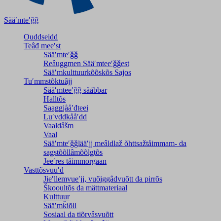
Sääʹmteʹǧǧ
Ouddseidd
Teâđ meeʹst
Sääʹmteʹǧǧ
Reâuggmen Sääʹmteeʹǧǧest
Sääʹmkulttuurkõõskõs Sajos
Tuʹmmstõktuâjj
Sääʹmteeʹǧǧ sååbbar
Halltõs
Saaǥǥjååʹđteei
Luʹvddkååʹdd
Vaaldâšm
Vaal
Sääʹmteʹǧǧlääʹjj meâldlaž õhttsažtåimmam- da
saǥstõõllâmõõlǥtõs
Jeeʹres tåimmorgaan
Vasttõsvuuʹd
Jieʹllemvueʹjj, vuõiggâdvuõtt da pirrõs
Škooultõs da mättmateriaal
Kulttuur
Sääʹmǩiõll
Sosiaal da tiõrvâsvuõtt