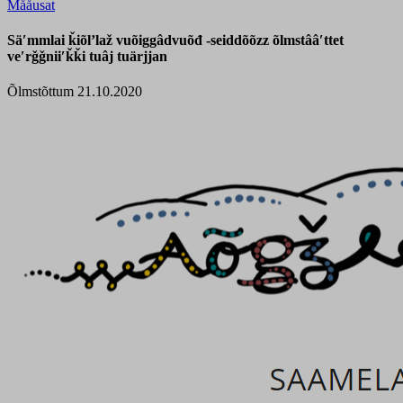
Mååusat
Säʹmmlai ǩiõlʼlaž vuõiggâdvuõđ -seiddõõzz õlmstââʹttet
veʹrǧǧniiʹǩǩi tuâj tuärjjan
Õlmstõttum 21.10.2020