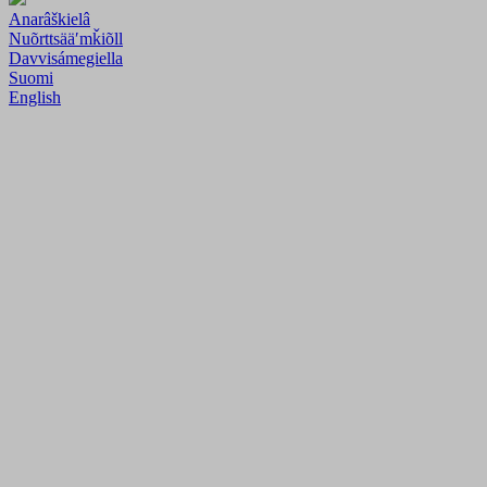
Anarâškielâ
Nuõrttsääʹmǩiõll
Davvisámegiella
Suomi
English