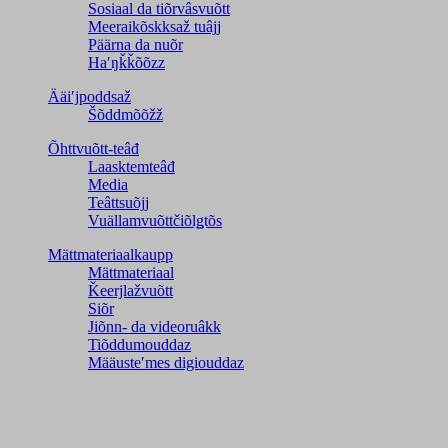
Sosiaal da tiõrvâsvuõtt
Meeraikõskksaž tuâjj
Päärna da nuõr
Haʹŋǩǩõõzz
Ääiʹjpoddsaž
Šõddmõõžž
Õhttvuõtt-teâđ
Laasktemteâđ
Media
Teâttsuõjj
Vuällamvuõttčiõlǥtõs
Mättmateriaalkaupp
Mättmateriaal
Ǩeerjlažvuõtt
Siõr
Jiõnn- da videoruâkk
Tiõddumouddaz
Määusteʹmes digiouddaz