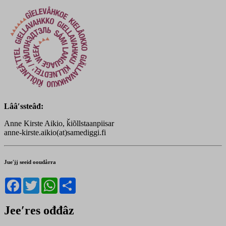
Lââʹssteâđ:
Anne Kirste Aikio, ǩiõllstaanpiisar
anne-kirste.aikio(at)samediggi.fi
Jueʹjj seeid ooudårra
Facebook
Twitter
WhatsApp
Share
Jeeʹres ođđâz