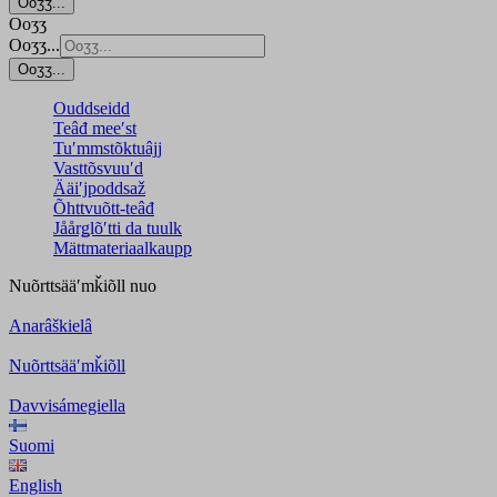
Ooʒʒ...
Ooʒʒ
Ooʒʒ...
Ooʒʒ...
Ouddseidd
Teâđ meeʹst
Tuʹmmstõktuâjj
Vasttõsvuuʹd
Ääiʹjpoddsaž
Õhttvuõtt-teâđ
Jåårǥlõʹtti da tuulk
Mättmateriaalkaupp
Nuõrttsääʹmǩiõll
nuo
Anarâškielâ
Nuõrttsääʹmǩiõll
Davvisámegiella
Suomi
English