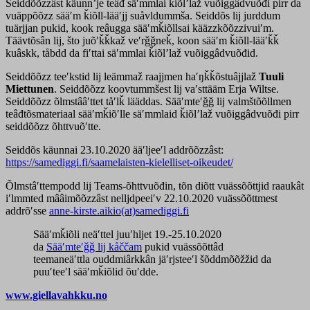
Seiddõõzzâst käunnʼje teâđ säʹmmlai ǩiõlʼlaž vuõiggâdvuõđi pirr da
vuäppõõzz sääʹm ǩiõll-lääʹjj suåvldummša. Seiddõs lij jurddum
tuärjjan pukid, kook reâugga sääʹmǩiõllsai kääzzkõõzzivuiʹm.
Täävtõsân lij, što juõʹǩǩkaž veʹrǧǧneǩ, koon sääʹm ǩiõll-lääʹǩǩ
kuâskk, tåbdd da fiʹttai säʹmmlai ǩiõlʼlaž vuõiggâdvuõđid.
Seiddõõzz teeʹkstid lij leämmaž raajjmen haʹŋǩǩõstuâjjlaž
Tuuli
Miettunen
. Seiddõõzz koovtummšest lij vaʹsttääm Erja Wiltse.
Seiddõõzz õlmstââʹttet tåʹlǩ lääddas. Sääʹmteʹǧǧ lij valmštõõllmen
teâđtõsmateriaal sääʹmǩiõʹlle säʹmmlaid ǩiõlʼlaž vuõiggâdvuõđi pirr
seiddõõzz õhttvuõʹtte.
Seiddõs käunnai 23.10.2020 ääʹljeeʹl addrõõzzâst:
https://samediggi.fi/saamelaisten-kielelliset-oikeudet/
Õlmstâʹttempodd lij Teams-õhttvuõđin, tõn diõtt vuässõõttjid raaukât
iʹlmmted mââimõõzzâst nelljdpeeiʹv 22.10.2020 vuässõõttmest
addrõʹsse
anne-kirste.aikio(at)samediggi.fi
Sääʹmǩiõli neäʹttel juuʹhljet 19.-25.10.2020
da
Sääʹmteʹǧǧ lij kåččam
pukid vuässõõttâd
teemaneäʹttla ouddmiârkkân jäʹrjsteeʹl šõddmõõžžid da
puuʹteeʹl sääʹmǩiõlid õuʹdde.
www.giellavahkku.no