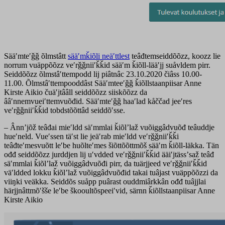
Sääʹmteʹǧǧ õlmstâtt
sääʹmǩiõli neäʹttlest
teâđtemseiddõõzz, koozz lie
norrum vuäppõõzz veʹrǧǧniiʹǩǩid sääʹm ǩiõll-lääʹjj suåvldem pirr.
Seiddõõzz õlmstâʹttempodd lij piâtnâc 23.10.2020 čiâss 10.00-
11.00. Õlmstâʹttempooddâst Sääʹmteeʹǧǧ ǩiõllstaanpiisar Anne
Kirste Aikio čuäʹjtââll seiddõõzz siiskõõzz da
ââʹnnemvueiʹttemvuõđid. Sääʹmteʹǧǧ haaʹlad kåččad jeeʹres
veʹrǧǧniiʹǩǩid tobdstõõttâd seiddõʹsse.
– Ânnʼjõž teâđai mieʹldd säʹmmlai ǩiõlʼlaž vuõiggâdvuõđ teâuddje
hueʹneld. Vueʹssen täʹst lie jeäʹrab mieʹldd veʹrǧǧniiʹǩǩi
teâđteʹmesvuõtt leʹbe huõlteʹmes šiõttõõttmõš sääʹm ǩiõll-läkka. Tän
ođđ seiddõõzz jurddjen lij uʹvdded veʹrǧǧniiʹǩǩid ääiʹjtässʼsaž teâđ
säʹmmlai ǩiõlʼlaž vuõiggâdvuõđi pirr, da tuärjjeed veʹrǧǧniiʹǩǩid
väʹldded lokku ǩiõlʼlaž vuõiggâdvuõđid takai tuâjast vuäppõõzzi da
viiŋki veäkka. Seiddõs suåpp puârast ouddmiârkkân ođđ tuâjjlai
härjjnâttmõʹšše leʹbe škooultõspeeiʹvid, särnn ǩiõllstaanpiisar Anne
Kirste Aikio