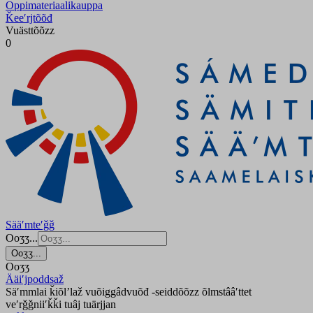
Oppimateriaalikauppa
Ǩeeʹrjtõõđ
Vuästtõõzz
0
Sääʹmteʹǧǧ
Ooʒʒ...
Ooʒʒ...
Ooʒʒ
Ääiʹjpoddsaž
Säʹmmlai ǩiõlʼlaž vuõiggâdvuõđ -seiddõõzz õlmstââʹttet
veʹrǧǧniiʹǩǩi tuâj tuärjjan