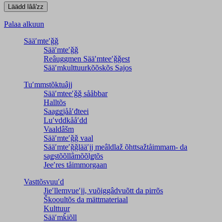
Palaa alkuun
Sääʹmteʹǧǧ
Sääʹmteʹǧǧ
Reâuggmen Sääʹmteeʹǧǧest
Sääʹmkulttuurkõõskõs Sajos
Tuʹmmstõktuâjj
Sääʹmteeʹǧǧ sååbbar
Halltõs
Saaǥǥjååʹđteei
Luʹvddkååʹdd
Vaaldâšm
Sääʹmteʹǧǧ vaal
Sääʹmteʹǧǧlääʹjj meâldlaž õhttsažtåimmam- da
saǥstõõllâmõõlǥtõs
Jeeʹres tåimmorgaan
Vasttõsvuuʹd
Jieʹllemvueʹjj, vuõiggâdvuõtt da pirrõs
Škooultõs da mättmateriaal
Kulttuur
Sääʹmǩiõll