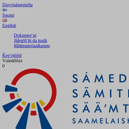
Davvisámegiella
Suomi
English
Dokumeeʹnt
Jåårǥlõʹtti da tuulk
Mättmateriaalkaupp
Ǩeeʹrjtõõđ
Vuästtõõzz
0