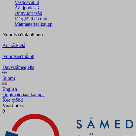
Vasttõsvuuʹd
Ääiʹjpoddsaž
Õhttvuõtt-teâđ
Jåårǥlõʹtti da tuulk
Mättmateriaalkaupp
Nuõrttsääʹmǩiõll
nuo
Anarâškielâ
Nuõrttsääʹmǩiõll
Davvisámegiella
Suomi
English
Oppimateriaalikauppa
Ǩeeʹrjtõõđ
Vuästtõõzz
0