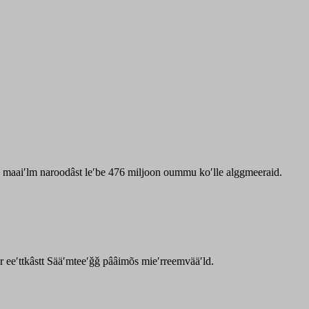
zz maaiʹlm naroodâst leʹbe 476 miljoon oummu koʹlle alggmeeraid.
ar eeʹttkâstt Sääʹmteeʹǧǧ pââimõs mieʹrreemvääʹld.