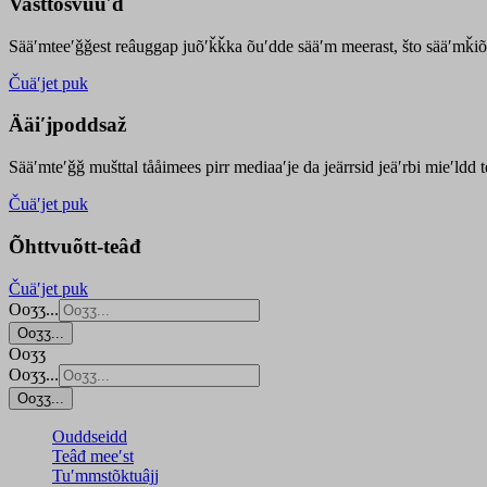
Vasttõsvuuʹd
Sääʹmteeʹǧǧest
reâuggap
juõʹǩǩka
õuʹdde
sääʹm meer
ast
, što sääʹmǩiõ
Čuäʹjet puk
Ääiʹjpoddsaž
Sääʹmteʹǧǧ mušttal tååimees pirr mediaaʹje da jeärrsid jeäʹrbi mieʹldd
Čuäʹjet puk
Õhttvuõtt-teâđ
Čuäʹjet puk
Ooʒʒ...
Ooʒʒ...
Ooʒʒ
Ooʒʒ...
Ooʒʒ...
Ouddseidd
Teâđ meeʹst
Tuʹmmstõktuâjj