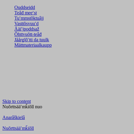
Ouddseidd
Teâđ meeʹst
Tuʹmmstõktuâjj
Vasttõsvuuʹd
Ääiʹjpoddsaž
Õhttvuõtt-teâđ
Jåårǥlõʹtti da tuulk
Mättmateriaalkaupp
Skip to content
Nuõrttsääʹmǩiõll
nuo
Anarâškielâ
Nuõrttsääʹmǩiõll