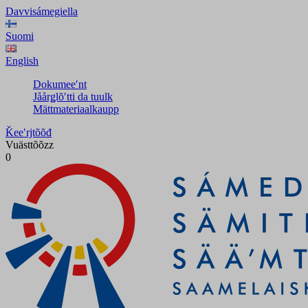
Davvisámegiella
Suomi
English
Dokumeeʹnt
Jåårǥlõʹtti da tuulk
Mättmateriaalkaupp
Ǩeeʹrjtõõđ
Vuästtõõzz
0