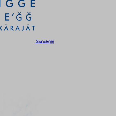
Sääʹmteʹǧǧ