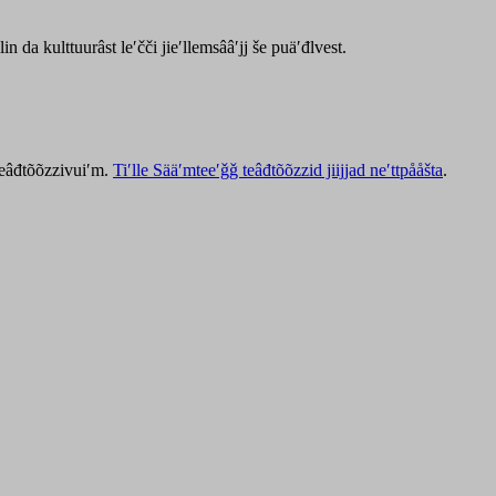
lin da kulttuurâst leʹčči jieʹllemsââʹjj še puäʹđlvest.
 teâđtõõzzivuiʹm.
Tiʹlle Sääʹmteeʹǧǧ teâđtõõzzid jiijjad neʹttpååšta
.