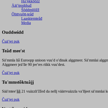
Haʹŋǩǩõõzz
Ääiʹjpoddsaž
Šõddmõõžž
Õhttvuõtt-teâđ
Laasktemteâđ
Media
Ouddseidd
Čuäʹjet puk
Teâđ meeʹst
Säʹmmla liâ Euroopp unioon vuuʹd oʹdinak alggmeer. Säʹmmlai alggme
Alggmeer jeäʹlle 90 jeeʹres riikk vuuʹdest.
Čuäʹjet puk
Tuʹmmstõktuâjj
Sääʹmteeʹǧǧ 21 vuäzzliʹžžed da nellj väärrvuäzzla vaʹlljeet säʹmmlai 
Čuäʹjet puk