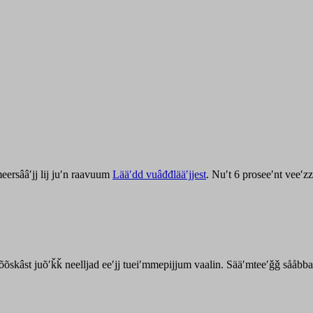
ersââʹjj lij juʹn raavuum
Lääʹdd vuâđđlääʹjjest
. Nuʹt 6 proseeʹnt veeʹ
kõõskâst juõʹǩǩ neelljad eeʹjj tueiʹmmepijjum vaalin. Sääʹmteeʹǧǧ sååbb