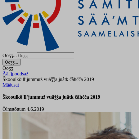
Ooʒʒ...
Ooʒʒ...
Ooʒʒ
Ääiʹjpoddsaž
Škooulkõʹllʼjummuž vuäǯǯa juâtk čâhčča 2019
Mååusat
Škooulkõʹllʼjummuž vuäǯǯa juâtk čâhčča 2019
Õlmstõttum 4.6.2019