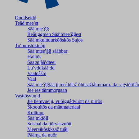
Ouddseidd
Teâđ meeʹst
Sääʹmteʹǧǧ
Reâuggmen Sääʹmteeʹǧǧest
Sääʹmkulttuurkõõskõs Sajos
Tuʹmmstõktuâjj
Sääʹmteeʹǧǧ sååbbar
Halltõs
Saaǥǥjååʹđteei
Luʹvddkååʹdd
Vaaldâšm
Vaal
Sääʹmteʹǧǧlääʹjj meâldlaž õhttsažtåimmam- da saǥstõõll
Jeeʹres tåimmorgaan
Vasttõsvuuʹd
Jieʹllemvueʹjj, vuõiggâdvuõtt da pirrõs
Škooultõs da mättmateriaal
Kulttuur
Sääʹmǩiõll
Sosiaal da tiõrvâsvuõtt
Meeraikõskksaž tuâjj
Päärna da nuõr