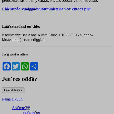
perusoikeusasioiden yksikkö, PL 25, 00023 Valtioneuvosto.
Lââʹssteâđ vuõiggâdvuõttministeria veäʹǩǩtõõz pirr
Lââʹssteâđaid ouʹdde:
Ǩiõllstaanpiisar Anne Kirste Aikio, 010 839 3124, anne-
kirste.aikio(at)samediggi.fi
Jueʹjj seeid ooudårra
Facebook
Twitter
WhatsApp
Share
Jeeʹres ođđâz
Palaa alkuun
Sääʹmteʹǧǧ
Sääʹmteʹǧǧ