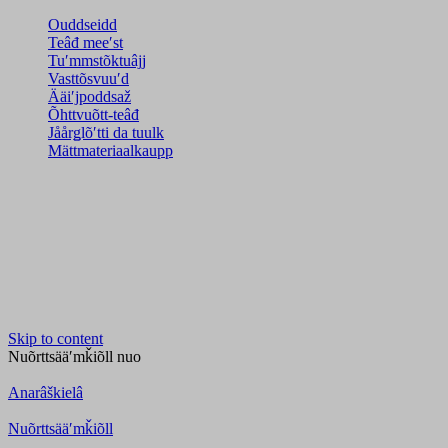
Ouddseidd
Teâđ meeʹst
Tuʹmmstõktuâjj
Vasttõsvuuʹd
Ääiʹjpoddsaž
Õhttvuõtt-teâđ
Jåårǥlõʹtti da tuulk
Mättmateriaalkaupp
Skip to content
Nuõrttsääʹmǩiõll
nuo
Anarâškielâ
Nuõrttsääʹmǩiõll