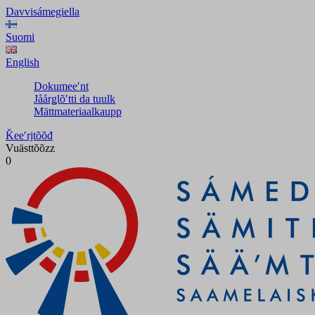
Davvisámegiella
Suomi
English
Dokumeeʹnt
Jåårǥlõʹtti da tuulk
Mättmateriaalkaupp
Ǩeeʹrjtõõđ
Vuästtõõzz
0