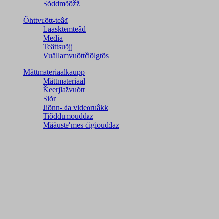
Šõddmõõžž
Õhttvuõtt-teâđ
Laasktemteâđ
Media
Teâttsuõjj
Vuällamvuõttčiõlǥtõs
Mättmateriaalkaupp
Mättmateriaal
Ǩeerjlažvuõtt
Siõr
Jiõnn- da videoruâkk
Tiõddumouddaz
Määusteʹmes digiouddaz