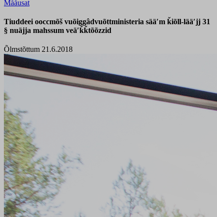
Mååusat
Tiuddeei ooccmõš vuõiggâdvuõttministeria sääʹm ǩiõll-lääʹjj 31
§ nuäjja mahssum veäʹǩǩtõõzzid
Õlmstõttum 21.6.2018