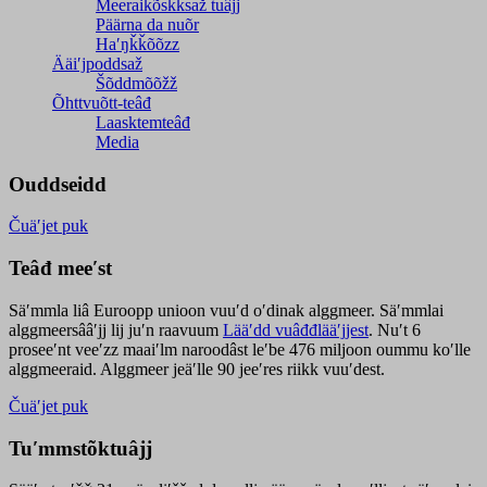
Meeraikõskksaž tuâjj
Päärna da nuõr
Haʹŋǩǩõõzz
Ääiʹjpoddsaž
Šõddmõõžž
Õhttvuõtt-teâđ
Laasktemteâđ
Media
Ouddseidd
Čuäʹjet puk
Teâđ meeʹst
Säʹmmla liâ Euroopp unioon vuuʹd oʹdinak alggmeer. Säʹmmlai
alggmeersââʹjj lij juʹn raavuum
Lääʹdd vuâđđlääʹjjest
. Nuʹt 6
proseeʹnt veeʹzz maaiʹlm naroodâst leʹbe 476 miljoon oummu koʹlle
alggmeeraid. Alggmeer jeäʹlle 90 jeeʹres riikk vuuʹdest.
Čuäʹjet puk
Tuʹmmstõktuâjj