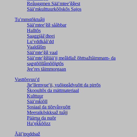
Reâuggmen Sääʹmteeʹǧǧest
Sääʹmkulttuurkõõskõs Sajos
Tuʹmmstõktuâjj
Sääʹmteeʹǧǧ sååbbar
Halltõs
Saaǥǥjååʹđteei
Luʹvddkååʹdd
Vaaldâšm
Sääʹmteʹǧǧ vaal
Sääʹmteʹǧǧlääʹjj meâldlaž õhttsažtåimmam- da
saǥstõõllâmõõlǥtõs
Jeeʹres tåimmorgaan
Vasttõsvuuʹd
Jieʹllemvueʹjj, vuõiggâdvuõtt da pirrõs
Škooultõs da mättmateriaal
Kulttuur
Sääʹmǩiõll
Sosiaal da tiõrvâsvuõtt
Meeraikõskksaž tuâjj
Päärna da nuõr
Haʹŋǩǩõõzz
Ääiʹjpoddsaž