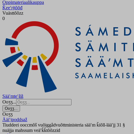
Oppimateriaalikauppa
Ǩeeʹrjtõõđ
Vuästtõõzz
0
Sääʹmteʹǧǧ
Ooʒʒ...
Ooʒʒ...
Ooʒʒ
Ääiʹjpoddsaž
Tiuddeei ooccmõš vuõiggâdvuõttministeria sääʹm ǩiõll-lääʹjj 31 §
nuäjja mahssum veäʹǩǩtõõzzid