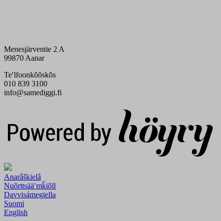
Menesjärventie 2 A
99870 Aanar
Teʹlfoonkõõskõs
010 839 3100
info@samediggi.fi
Digi- ja mainostoimisto Höyry Rovaniemi ja Oulu
Anarâškielâ
Nuõrttsääʹmǩiõll
Davvisámegiella
Suomi
English