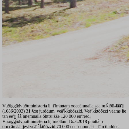
Vuõiggâdvuõttministeria lij iʹlmmtam ooccâmnalla sääʹm ǩiõll-lääʹjj
(1086/2003) 31 §:st jurddum veäʹǩǩtõõzzid. Veäʹǩǩtõõzzi vääras lie
tän eeʹjj ââʹnnemnalla õhttsiʹžže 120 000 euʹrred.
Vuõiggâdvuõttministeria lij miõttâm 16.3.2018 puuttâm
ooccâmääiʹjest veäʹǩǩtõõzzid 70 000 eeuʹr ooudâst. Tän tiuddeei