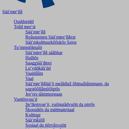
Sääʹmteʹǧǧ
Ouddseidd
Teâđ meeʹst
Sääʹmteʹǧǧ
Reâuggmen Sääʹmteeʹǧǧest
Sääʹmkulttuurkõõskõs Sajos
Tuʹmmstõktuâjj
Sääʹmteeʹǧǧ sååbbar
Halltõs
Saaǥǥjååʹđteei
Luʹvddkååʹdd
Vaaldâšm
Vaal
Sääʹmteʹǧǧlääʹjj meâldlaž õhttsažtåimmam- da
saǥstõõllâmõõlǥtõs
Jeeʹres tåimmorgaan
Vasttõsvuuʹd
Jieʹllemvueʹjj, vuõiggâdvuõtt da pirrõs
Škooultõs da mättmateriaal
Kulttuur
Sääʹmǩiõll
Sosiaal da tiõrvâsvuõtt