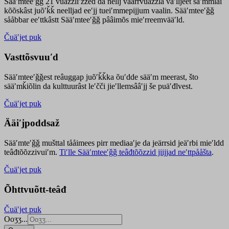
Sääʹmteeʹǧǧ 21 vuäzzliʹžžed da nellj väärrvuäzzla vaʹlljeet säʹmmlai
kõõskâst juõʹǩǩ neelljad eeʹjj tueiʹmmepijjum vaalin. Sääʹmteeʹǧǧ
sååbbar eeʹttkâstt Sääʹmteeʹǧǧ pââimõs mieʹrreemvääʹld.
Čuäʹjet puk
Vasttõsvuuʹd
Sääʹmteeʹǧǧest
reâuggap
juõʹǩǩka
õuʹdde
sääʹm meer
ast
, što
sääʹmǩiõlin da kulttuurâst leʹčči jieʹllemsââʹjj še puäʹđlvest.
Čuäʹjet puk
Ääiʹjpoddsaž
Sääʹmteʹǧǧ mušttal tååimees pirr mediaaʹje da jeärrsid jeäʹrbi mieʹldd
teâđtõõzzivuiʹm.
Tiʹlle Sääʹmteeʹǧǧ teâđtõõzzid jiijjad neʹttpååšta
.
Čuäʹjet puk
Õhttvuõtt-teâđ
Čuäʹjet puk
Ooʒʒ...