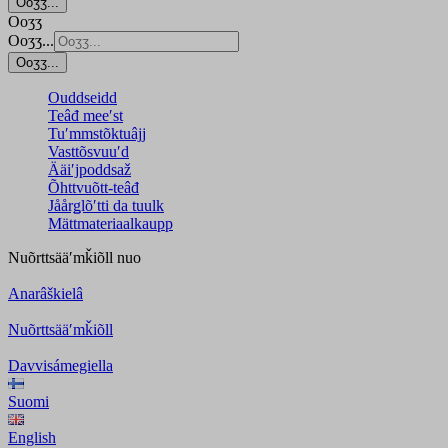
Ooʒʒ...
Ooʒʒ
Ooʒʒ...
Ooʒʒ...
Ouddseidd
Teâđ meeʹst
Tuʹmmstõktuâjj
Vasttõsvuuʹd
Ääiʹjpoddsaž
Õhttvuõtt-teâđ
Jåårǥlõʹtti da tuulk
Mättmateriaalkaupp
Nuõrttsääʹmǩiõll
nuo
Anarâškielâ
Nuõrttsääʹmǩiõll
Davvisámegiella
Suomi
English