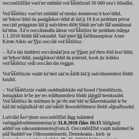
ooccmõõžžâst vueiʹtet miõttâd veäʹǩǩtõõzzid 50 000 eeuʹr õõudâst.
Veäʹǩǩtõõzz vueiʹtet miõttâd säʹmmlai dommvuuʹd kooʹddid,
sieʹbrkooʹddid da paalǥâskooʹddid di lääʹjj 18 §:st jurddum privat
ooccjid peäggtum lääʹjj suåvldem diõtt šõddi jeeʹrab lââʹssmääusai
käʹttma. Ååʹn ooccâmnalla åårrai veäʹǩǩtõõzz lie jurddum mâŋŋa
1.1.2018 šõddi lââʹsskuulid. Sääʹmteeʹǧǧ ǩiõllstaanpiisar Anne
Kirste Aikio auʹǯǯai ooccâd veäʹǩǩtõõzz.
– Ååʹn tän tiuddeei ooccâmääiʹjest auʹǯǯjam jeäʹrben tõid kooʹddid,
sieʹbrkooʹddid, paalǥâskooʹddid da jeärrsid, kook jie leäkku
veäʹǩǩtõõzz veâl ooccâm tän eeǥǥas.
Veäʹǩǩtõõzzin vuäitt käʹtted sääʹm ǩiõll-lääʹjj suåvldummšest šõddi
kuulid.
– Veäʹǩǩtõõzzin vuäitt ouddmiârkkân mäʹhssed iʹlmmtõõzzin,
lomaakkin leʹbe jeeʹres teâđtummšest šõddi jåårǥlâʹttemkuulid.
Veäʹǩǩtõõzz lie miõttum še jieʹrbi mieʹldd tuʹlǩǩeemkuulid leʹbe
kååʹdd tuâjjlažkååʹdd sääʹmǩiõl škooultõõttmest šõddi sâjjsažkuulid.
Luõvâld ǩeeʹrjtum ooccmõõžžid âlgg tuåimted
vuõiggâdvuõttministeriaaʹje
31.8.2018 čiâss 16:15
liâđǥlanji
addrõʹsse oikeusministerio@om.fi. Ooccmõõžžid vuäitt tuåimted še
pååʹštaddrõʹsse Oikeusministeriö, Demokratia-, kieli- ja