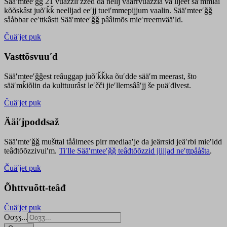
Sääʹmteeʹǧǧ 21 vuäzzliʹžžed da nellj väärrvuäzzla vaʹlljeet säʹmmlai
kõõskâst juõʹǩǩ neelljad eeʹjj tueiʹmmepijjum vaalin. Sääʹmteeʹǧǧ
sååbbar eeʹttkâstt Sääʹmteeʹǧǧ pââimõs mieʹrreemvääʹld.
Čuäʹjet puk
Vasttõsvuuʹd
Sääʹmteeʹǧǧest
reâuggap
juõʹǩǩka
õuʹdde
sääʹm meer
ast
, što
sääʹmǩiõlin da kulttuurâst leʹčči jieʹllemsââʹjj še puäʹđlvest.
Čuäʹjet puk
Ääiʹjpoddsaž
Sääʹmteʹǧǧ mušttal tååimees pirr mediaaʹje da jeärrsid jeäʹrbi mieʹldd
teâđtõõzzivuiʹm.
Tiʹlle Sääʹmteeʹǧǧ teâđtõõzzid jiijjad neʹttpååšta
.
Čuäʹjet puk
Õhttvuõtt-teâđ
Čuäʹjet puk
Ooʒʒ...