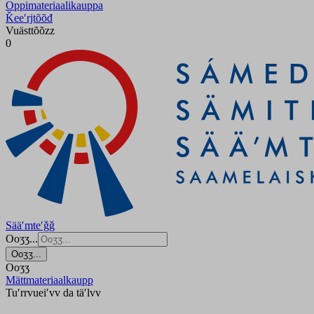
Oppimateriaalikauppa
Ǩeeʹrjtõõđ
Vuästtõõzz
0
Sääʹmteʹǧǧ
Ooʒʒ...
Ooʒʒ...
Ooʒʒ
Mättmateriaalkaupp
Tuʹrrvueiʹvv da täʹlvv