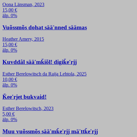
Oona Länsman, 2023
15,00
€
älp. 0%
Vuõssmõs dohat sääʹnned säämas
Heather Amery, 2015
15,00
€
älp. 0%
Kuvddâl sääʹmǩiõl! digiǩeʹrjj
Esther Berelowitsch da Raija Lehtola, 2025
10,00
€
älp. 0%
Ǩeeʹrjet bukvaid!
Esther Berelowitsch, 2023
5,00
€
älp. 0%
Muu vuõssmõs sääʹmǩeʹrjj mäʹttǩeʹrjj