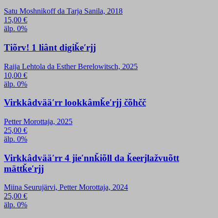
Satu Moshnikoff da Tarja Sanila, 2018
15,00
€
älp. 0%
Tiõrv! 1 liânt digiǩeʹrjj
Raija Lehtola da Esther Berelowitsch, 2025
10,00
€
älp. 0%
Virkkâdvääʹrr lookkâmǩeʹrjj čõhčč
Petter Morottaja, 2025
25,00
€
älp. 0%
Virkkâdvääʹrr 4 jieʹnnǩiõll da ǩeerjlažvuõtt
mättǩeʹrjj
Miina Seurujärvi, Petter Morottaja, 2024
25,00
€
älp. 0%