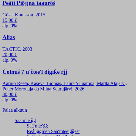
Peâtt Piõjjna taaurõš
Gösta Knutsson, 2015
15,00
€
älp. 0%
Alias
TACTIC, 2003
20,00
€
älp. 0%
Čolmiš 7 uʹčteeʹl digiǩeʹrjj
Aarnio Reeta, Kaseva Tuomas, Laura Ylinampa, Martta Alajärvi,
Petter Morottaja da Miina Seurujärvi, 2026
30,00
€
älp. 0%
Palaa alkuun
Sääʹmteʹǧǧ
Sääʹmteʹǧǧ
Reâuggmen Sääʹmteeʹǧǧest