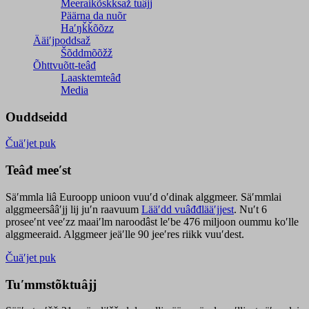
Meeraikõskksaž tuâjj
Päärna da nuõr
Haʹŋǩǩõõzz
Ääiʹjpoddsaž
Šõddmõõžž
Õhttvuõtt-teâđ
Laasktemteâđ
Media
Ouddseidd
Čuäʹjet puk
Teâđ meeʹst
Säʹmmla liâ Euroopp unioon vuuʹd oʹdinak alggmeer. Säʹmmlai
alggmeersââʹjj lij juʹn raavuum
Lääʹdd vuâđđlääʹjjest
. Nuʹt 6
proseeʹnt veeʹzz maaiʹlm naroodâst leʹbe 476 miljoon oummu koʹlle
alggmeeraid. Alggmeer jeäʹlle 90 jeeʹres riikk vuuʹdest.
Čuäʹjet puk
Tuʹmmstõktuâjj