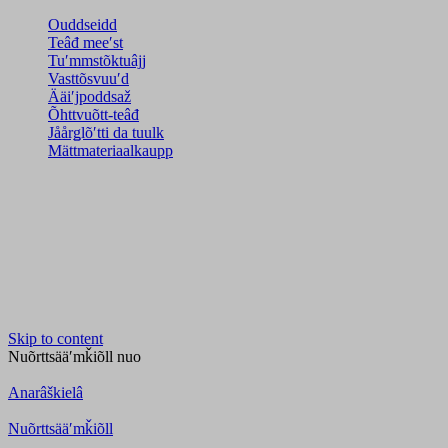
Ouddseidd
Teâđ meeʹst
Tuʹmmstõktuâjj
Vasttõsvuuʹd
Ääiʹjpoddsaž
Õhttvuõtt-teâđ
Jåårǥlõʹtti da tuulk
Mättmateriaalkaupp
Skip to content
Nuõrttsääʹmǩiõll
nuo
Anarâškielâ
Nuõrttsääʹmǩiõll