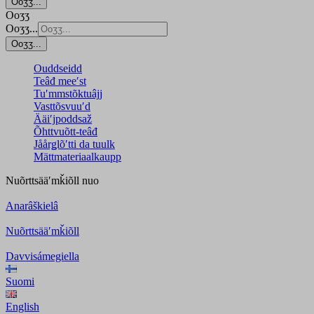
Ooʒʒ...
Ooʒʒ
Ooʒʒ...
Ooʒʒ...
Ouddseidd
Teâđ meeʹst
Tuʹmmstõktuâjj
Vasttõsvuuʹd
Ääiʹjpoddsaž
Õhttvuõtt-teâđ
Jåårǥlõʹtti da tuulk
Mättmateriaalkaupp
Nuõrttsääʹmǩiõll
nuo
Anarâškielâ
Nuõrttsääʹmǩiõll
Davvisámegiella
Suomi
English