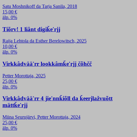
Satu Moshnikoff da Tarja Sanila, 2018
15,00
€
älp. 0%
Tiõrv! 1 liânt digiǩeʹrjj
Raija Lehtola da Esther Berelowitsch, 2025
10,00
€
älp. 0%
Virkkâdvääʹrr lookkâmǩeʹrjj čõhčč
Petter Morottaja, 2025
25,00
€
älp. 0%
Virkkâdvääʹrr 4 jieʹnnǩiõll da ǩeerjlažvuõtt
mättǩeʹrjj
Miina Seurujärvi, Petter Morottaja, 2024
25,00
€
älp. 0%