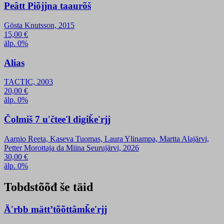
Peâtt Piõjjna taaurõš
Gösta Knutsson, 2015
15,00
€
älp. 0%
Alias
TACTIC, 2003
20,00
€
älp. 0%
Čolmiš 7 uʹčteeʹl digiǩeʹrjj
Aarnio Reeta, Kaseva Tuomas, Laura Ylinampa, Martta Alajärvi,
Petter Morottaja da Miina Seurujärvi, 2026
30,00
€
älp. 0%
Tobdstõõđ še täid
Äʹrbb mättʼtõõttâmǩeʹrjj