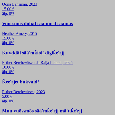
Oona Länsman, 2023
15,00
€
älp. 0%
Vuõssmõs dohat sääʹnned säämas
Heather Amery, 2015
15,00
€
älp. 0%
Kuvddâl sääʹmǩiõl! digiǩeʹrjj
Esther Berelowitsch da Raija Lehtola, 2025
10,00
€
älp. 0%
Ǩeeʹrjet bukvaid!
Esther Berelowitsch, 2023
5,00
€
älp. 0%
Muu vuõssmõs sääʹmǩeʹrjj mäʹttǩeʹrjj