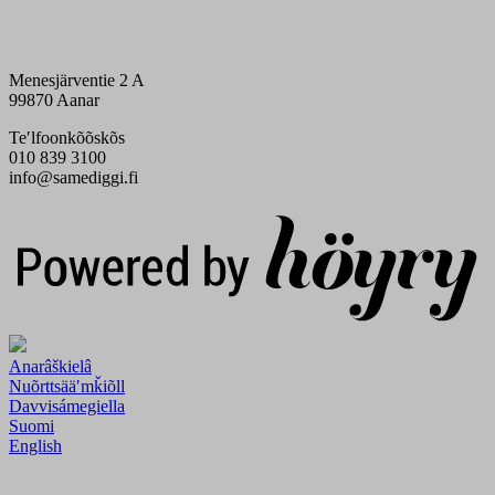
Menesjärventie 2 A
99870 Aanar
Teʹlfoonkõõskõs
010 839 3100
info@samediggi.fi
Digi- ja mainostoimisto Höyry Rovaniemi ja Oulu
Anarâškielâ
Nuõrttsääʹmǩiõll
Davvisámegiella
Suomi
English