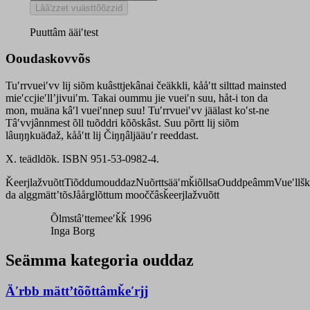
da
Lââʹzzet vuästtõõzzid
täʹlvv
quantity
Puuttâm ääiʹtest
Ooudaskovvõs
Tuʹrrvueiʹvv lij siõm kuâsttjekânai čeäkkli, kååʹtt silttad mainsted
mieʹccjieʹllʼjivuiʹm. Takai oummu jie vueiʹn suu, håt-i ton da
mon, muäna kâʹl vueiʹnnep suu! Tuʹrrvueiʹvv jäälast koʹst-ne
Tâʹvvjânnmest õll tuõddri kõõskâst. Suu põrtt lij siõm
lâuŋŋkuäđaž, kååʹtt lij Čiŋŋâljääuʹr reeddast.
X. teädldõk. ISBN 951-53-0982-4.
Ǩeerjlažvuõtt
Tiõddumouddaz
Nuõrttsääʹmǩiõllsa
Ouddpeâmm
Vueʹllš
da alggmättʼtõs
Jåårǥlõttum mooččâsǩeerjlažvuõtt
Õlmstâʹttemeeʹǩǩ 1996
Inga Borg
Seämma kategoria ouddaz
Äʹrbb mättʼtõõttâmǩeʹrjj