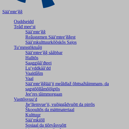
Sääʹmteʹǧǧ
Ouddseidd
Teâđ meeʹst
Sääʹmteʹǧǧ
Reâuggmen Sääʹmteeʹǧǧest
Sääʹmkulttuurkõõskõs Sajos
Tuʹmmstõktuâjj
Sääʹmteeʹǧǧ sååbbar
Halltõs
Saaǥǥjååʹđteei
Luʹvddkååʹdd
Vaaldâšm
Vaal
Sääʹmteʹǧǧlääʹjj meâldlaž õhttsažtåimmam- da
saǥstõõllâmõõlǥtõs
Jeeʹres tåimmorgaan
Vasttõsvuuʹd
Jieʹllemvueʹjj, vuõiggâdvuõtt da pirrõs
Škooultõs da mättmateriaal
Kulttuur
Sääʹmǩiõll
Sosiaal da tiõrvâsvuõtt