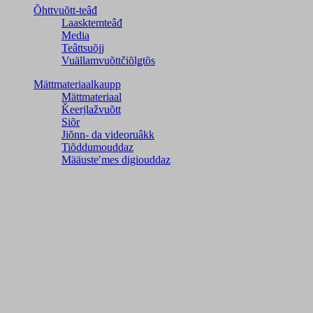
Õhttvuõtt-teâđ
Laasktemteâđ
Media
Teâttsuõjj
Vuällamvuõttčiõlǥtõs
Mättmateriaalkaupp
Mättmateriaal
Ǩeerjlažvuõtt
Siõr
Jiõnn- da videoruâkk
Tiõddumouddaz
Määusteʹmes digiouddaz