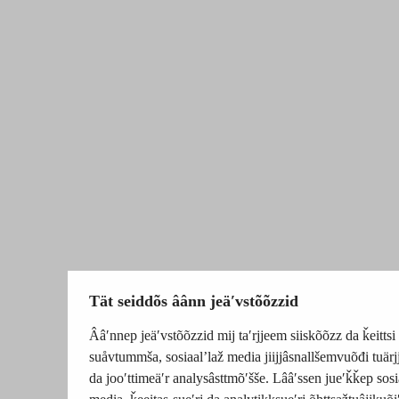
Tät seiddõs âânn jeäʹvstõõzzid
Ââʹnnep jeäʹvstõõzzid mij taʹrjjeem siiskõõzz da ǩeittsi
suåvtummša, sosiaalʼlaž media jiijjâsnallšemvuõđi tuä
da jooʹttimeäʹr analysâsttmõʹšše. Lââʹssen jueʹǩǩep sosi