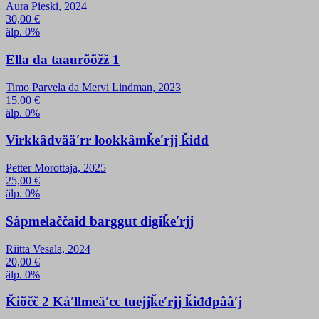
Aura Pieski, 2024
30,00
€
älp. 0%
Ella da taaurõõžž 1
Timo Parvela da Mervi Lindman, 2023
15,00
€
älp. 0%
Virkkâdvääʹrr lookkâmǩeʹrjj ǩiđđ
Petter Morottaja, 2025
25,00
€
älp. 0%
Sápmelaččaid barggut digiǩeʹrjj
Riitta Vesala, 2024
20,00
€
älp. 0%
Ǩiõčč 2 Kåʹllmeäʹcc tuejjǩeʹrjj ǩiđđpââʹj