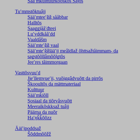
Sääʹmkulttuurkõõskõs Sajos
Tuʹmmstõktuâjj
Sääʹmteeʹǧǧ sååbbar
Halltõs
Saaǥǥjååʹđteei
Luʹvddkååʹdd
Vaaldâšm
Sääʹmteʹǧǧ vaal
Sääʹmteʹǧǧlääʹjj meâldlaž õhttsažtåimmam- da
saǥstõõllâmõõlǥtõs
Jeeʹres tåimmorgaan
Vasttõsvuuʹd
Jieʹllemvueʹjj, vuõiggâdvuõtt da pirrõs
Škooultõs da mättmateriaal
Kulttuur
Sääʹmǩiõll
Sosiaal da tiõrvâsvuõtt
Meeraikõskksaž tuâjj
Päärna da nuõr
Haʹŋǩǩõõzz
Ääiʹjpoddsaž
Šõddmõõžž