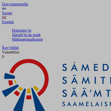
Davvisámegiella
Suomi
English
Dokumeeʹnt
Jåårǥlõʹtti da tuulk
Mättmateriaalkaupp
Ǩeeʹrjtõõđ
Vuästtõõzz
0