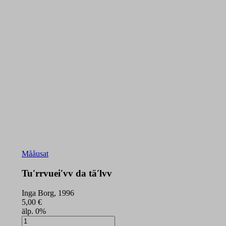
Mååusat
Tuʹrrvueiʹvv da täʹlvv
Inga Borg, 1996
5,00
€
älp. 0%
Tuʹrrvueiʹvv