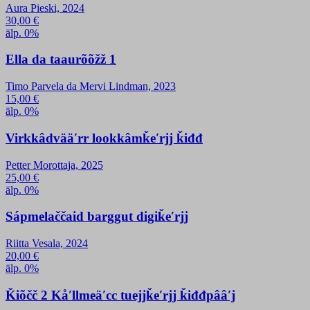
Aura Pieski, 2024
30,00
€
älp. 0%
Ella da taaurõõžž 1
Timo Parvela da Mervi Lindman, 2023
15,00
€
älp. 0%
Virkkâdvääʹrr lookkâmǩeʹrjj ǩiđđ
Petter Morottaja, 2025
25,00
€
älp. 0%
Sápmelaččaid barggut digiǩeʹrjj
Riitta Vesala, 2024
20,00
€
älp. 0%
Ǩiõčč 2 Kåʹllmeäʹcc tuejjǩeʹrjj ǩiđđpââʹj