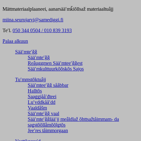
Mättmateriaalplaaneei, aanarsääʹmǩiõllsaž materiaaltuâjj
miina.seurujarvi@samediggi.fi
Teʹl.
050 344 0504 / 010 839 3193
Palaa alkuun
Sääʹmteʹǧǧ
Sääʹmteʹǧǧ
Reâuggmen Sääʹmteeʹǧǧest
Sääʹmkulttuurkõõskõs Sajos
Tuʹmmstõktuâjj
Sääʹmteeʹǧǧ sååbbar
Halltõs
Saaǥǥjååʹđteei
Luʹvddkååʹdd
Vaaldâšm
Sääʹmteʹǧǧ vaal
Sääʹmteʹǧǧlääʹjj meâldlaž õhttsažtåimmam- da
saǥstõõllâmõõlǥtõs
Jeeʹres tåimmorgaan