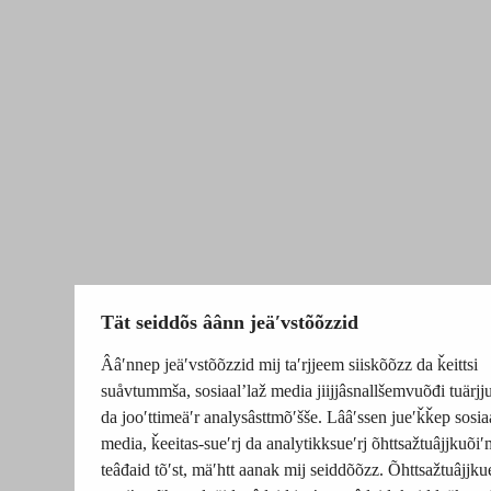
Tät seiddõs âânn jeäʹvstõõzzid
Ââʹnnep jeäʹvstõõzzid mij taʹrjjeem siiskõõzz da ǩeittsi
suåvtummša, sosiaalʼlaž media jiijjâsnallšemvuõđi tuärj
da jooʹttimeäʹr analysâsttmõʹšše. Lââʹssen jueʹǩǩep sosia
media, ǩeeitas-sueʹrj da analytikksueʹrj õhttsažtuâjjkuõiʹ
teâđaid tõʹst, mäʹhtt aanak mij seiddõõzz. Õhttsažtuâjjku