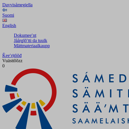
Davvisámegiella
Suomi
English
Dokumeeʹnt
Jåårǥlõʹtti da tuulk
Mättmateriaalkaupp
Ǩeeʹrjtõõđ
Vuästtõõzz
0