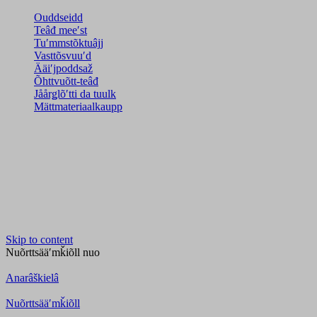
Ouddseidd
Teâđ meeʹst
Tuʹmmstõktuâjj
Vasttõsvuuʹd
Ääiʹjpoddsaž
Õhttvuõtt-teâđ
Jåårǥlõʹtti da tuulk
Mättmateriaalkaupp
Skip to content
Nuõrttsääʹmǩiõll
nuo
Anarâškielâ
Nuõrttsääʹmǩiõll