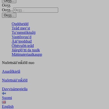
Ooʒʒ...
Ooʒʒ
Ooʒʒ...
Ooʒʒ...
Ouddseidd
Teâđ meeʹst
Tuʹmmstõktuâjj
Vasttõsvuuʹd
Ääiʹjpoddsaž
Õhttvuõtt-teâđ
Jåårǥlõʹtti da tuulk
Mättmateriaalkaupp
Nuõrttsääʹmǩiõll
nuo
Anarâškielâ
Nuõrttsääʹmǩiõll
Davvisámegiella
Suomi
English