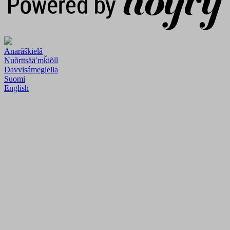
Anarâškielâ
Nuõrttsääʹmǩiõll
Davvisámegiella
Suomi
English