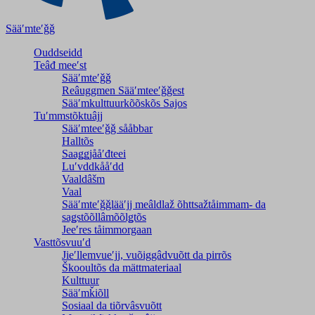
Sääʹmteʹǧǧ
Ouddseidd
Teâđ meeʹst
Sääʹmteʹǧǧ
Reâuggmen Sääʹmteeʹǧǧest
Sääʹmkulttuurkõõskõs Sajos
Tuʹmmstõktuâjj
Sääʹmteeʹǧǧ sååbbar
Halltõs
Saaǥǥjååʹđteei
Luʹvddkååʹdd
Vaaldâšm
Vaal
Sääʹmteʹǧǧlääʹjj meâldlaž õhttsažtåimmam- da
saǥstõõllâmõõlǥtõs
Jeeʹres tåimmorgaan
Vasttõsvuuʹd
Jieʹllemvueʹjj, vuõiggâdvuõtt da pirrõs
Škooultõs da mättmateriaal
Kulttuur
Sääʹmǩiõll
Sosiaal da tiõrvâsvuõtt