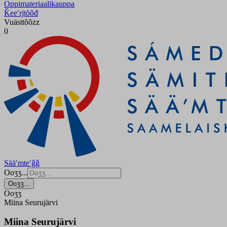
Oppimateriaalikauppa
Ǩeeʹrjtõõđ
Vuästtõõzz
0
Sääʹmteʹǧǧ
Ooʒʒ...
Ooʒʒ...
Ooʒʒ
Miina Seurujärvi
Miina Seurujärvi