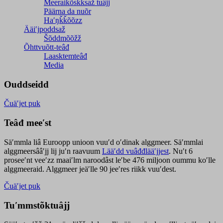
Meeraikõskksaž tuâjj
Päärna da nuõr
Haʹŋǩǩõõzz
Ääiʹjpoddsaž
Šõddmõõžž
Õhttvuõtt-teâđ
Laasktemteâđ
Media
Ouddseidd
Čuäʹjet puk
Teâđ meeʹst
Säʹmmla liâ Euroopp unioon vuuʹd oʹdinak alggmeer. Säʹmmlai
alggmeersââʹjj lij juʹn raavuum
Lääʹdd vuâđđlääʹjjest
. Nuʹt 6
proseeʹnt veeʹzz maaiʹlm naroodâst leʹbe 476 miljoon oummu koʹlle
alggmeeraid. Alggmeer jeäʹlle 90 jeeʹres riikk vuuʹdest.
Čuäʹjet puk
Tuʹmmstõktuâjj