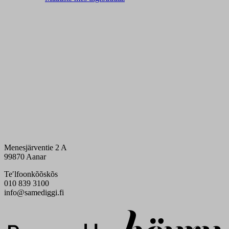
Menesjärventie 2 A
99870 Aanar
Teʹlfoonkõõskõs
010 839 3100
info@samediggi.fi
Digi- ja mainostoimisto Höyry Rovaniemi ja Oulu