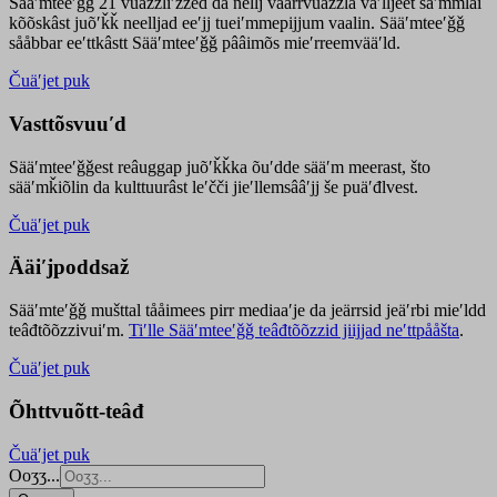
Sääʹmteeʹǧǧ 21 vuäzzliʹžžed da nellj väärrvuäzzla vaʹlljeet säʹmmlai
kõõskâst juõʹǩǩ neelljad eeʹjj tueiʹmmepijjum vaalin. Sääʹmteeʹǧǧ
sååbbar eeʹttkâstt Sääʹmteeʹǧǧ pââimõs mieʹrreemvääʹld.
Čuäʹjet puk
Vasttõsvuuʹd
Sääʹmteeʹǧǧest
reâuggap
juõʹǩǩka
õuʹdde
sääʹm meer
ast
, što
sääʹmǩiõlin da kulttuurâst leʹčči jieʹllemsââʹjj še puäʹđlvest.
Čuäʹjet puk
Ääiʹjpoddsaž
Sääʹmteʹǧǧ mušttal tååimees pirr mediaaʹje da jeärrsid jeäʹrbi mieʹldd
teâđtõõzzivuiʹm.
Tiʹlle Sääʹmteeʹǧǧ teâđtõõzzid jiijjad neʹttpååšta
.
Čuäʹjet puk
Õhttvuõtt-teâđ
Čuäʹjet puk
Ooʒʒ...