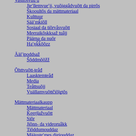
Vasttõsvuuʹd
Jieʹllemvueʹjj, vuõiggâdvuõtt da pirrõs
Škooultõs da mättmateriaal
Kulttuur
Sääʹmǩiõll
Sosiaal da tiõrvâsvuõtt
Meeraikõskksaž tuâjj
Päärna da nuõr
Haʹŋǩǩõõzz
Ääiʹjpoddsaž
Šõddmõõžž
Õhttvuõtt-teâđ
Laasktemteâđ
Media
Teâttsuõjj
Vuällamvuõttčiõlǥtõs
Mättmateriaalkaupp
Mättmateriaal
Ǩeerjlažvuõtt
Siõr
Jiõnn- da videoruâkk
Tiõddumouddaz
Määusteʹmes digiouddaz