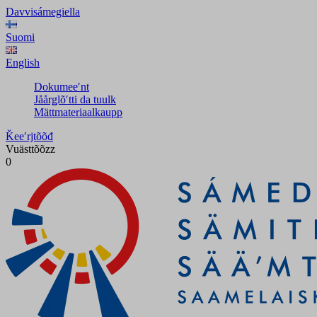
Davvisámegiella
Suomi
English
Dokumeeʹnt
Jåårǥlõʹtti da tuulk
Mättmateriaalkaupp
Ǩeeʹrjtõõđ
Vuästtõõzz
0