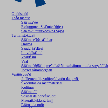
Ouddseidd
Teâđ meeʹst
Sääʹmteʹǧǧ
Reâuggmen Sääʹmteeʹǧǧest
Sääʹmkulttuurkõõskõs Sajos
Tuʹmmstõktuâjj
Sääʹmteeʹǧǧ sååbbar
Halltõs
Saaǥǥjååʹđteei
Luʹvddkååʹdd
Vaaldâšm
Vaal
Sääʹmteʹǧǧlääʹjj meâldlaž õhttsažtåimmam- da saǥstõõll
Jeeʹres tåimmorgaan
Vasttõsvuuʹd
Jieʹllemvueʹjj, vuõiggâdvuõtt da pirrõs
Škooultõs da mättmateriaal
Kulttuur
Sääʹmǩiõll
Sosiaal da tiõrvâsvuõtt
Meeraikõskksaž tuâjj
Päärna da nuõr