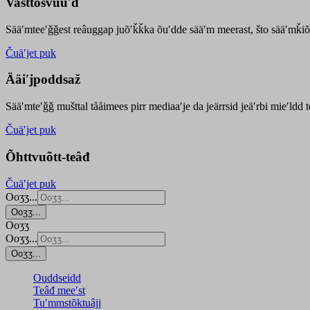
Vasttõsvuuʹd
Sääʹmteeʹǧǧest
reâuggap
juõʹǩǩka
õuʹdde
sääʹm meer
ast
, što sääʹmǩiõ
Čuäʹjet puk
Ääiʹjpoddsaž
Sääʹmteʹǧǧ mušttal tååimees pirr mediaaʹje da jeärrsid jeäʹrbi mieʹldd
Čuäʹjet puk
Õhttvuõtt-teâđ
Čuäʹjet puk
Ooʒʒ...
Ooʒʒ...
Ooʒʒ
Ooʒʒ...
Ooʒʒ...
Ouddseidd
Teâđ meeʹst
Tuʹmmstõktuâjj