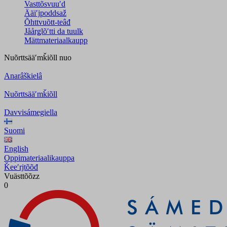
Vasttõsvuuʹd
Ääiʹjpoddsaž
Õhttvuõtt-teâđ
Jåårǥlõʹtti da tuulk
Mättmateriaalkaupp
Nuõrttsääʹmǩiõll
nuo
Anarâškielâ
Nuõrttsääʹmǩiõll
Davvisámegiella
Suomi
English
Oppimateriaalikauppa
Ǩeeʹrjtõõđ
Vuästtõõzz
0