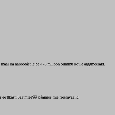
zz maaiʹlm naroodâst leʹbe 476 miljoon oummu koʹlle alggmeeraid.
ar eeʹttkâstt Sääʹmteeʹǧǧ pââimõs mieʹrreemvääʹld.