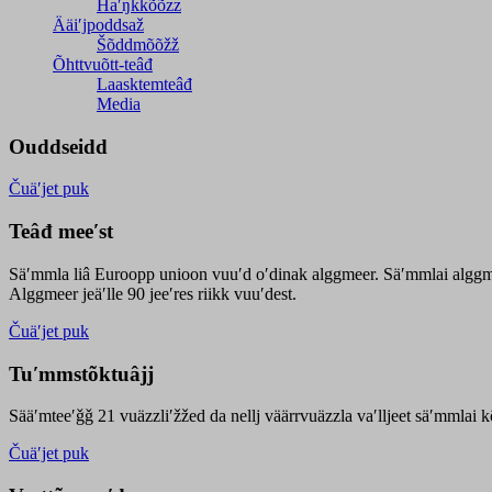
Haʹŋǩǩõõzz
Ääiʹjpoddsaž
Šõddmõõžž
Õhttvuõtt-teâđ
Laasktemteâđ
Media
Ouddseidd
Čuäʹjet puk
Teâđ meeʹst
Säʹmmla liâ Euroopp unioon vuuʹd oʹdinak alggmeer. Säʹmmlai alggme
Alggmeer jeäʹlle 90 jeeʹres riikk vuuʹdest.
Čuäʹjet puk
Tuʹmmstõktuâjj
Sääʹmteeʹǧǧ 21 vuäzzliʹžžed da nellj väärrvuäzzla vaʹlljeet säʹmmlai 
Čuäʹjet puk