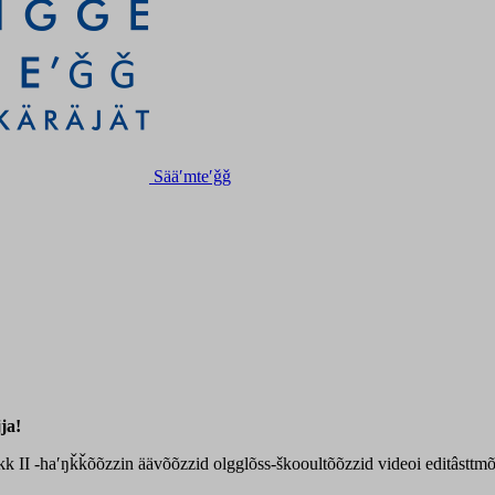
Sääʹmteʹǧǧ
ja!
ikk II -haʹŋǩǩõõzzin äävõõzzid olgglõss-škooultõõzzid videoi editâsttmõ