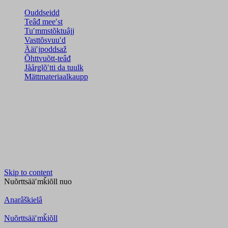
Ouddseidd
Teâđ meeʹst
Tuʹmmstõktuâjj
Vasttõsvuuʹd
Ääiʹjpoddsaž
Õhttvuõtt-teâđ
Jåårǥlõʹtti da tuulk
Mättmateriaalkaupp
Skip to content
Nuõrttsääʹmǩiõll
nuo
Anarâškielâ
Nuõrttsääʹmǩiõll