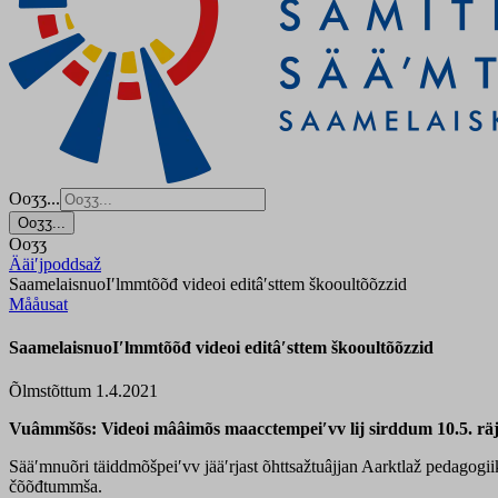
Ooʒʒ...
Ooʒʒ...
Ooʒʒ
Ääiʹjpoddsaž
SaamelaisnuoIʹlmmtõõđ videoi editâʹsttem škooultõõzzid
Mååusat
SaamelaisnuoIʹlmmtõõđ videoi editâʹsttem škooultõõzzid
Õlmstõttum 1.4.2021
Vuâmmšõs: Videoi mââimõs maacctempeiʹvv lij sirddum 10.5. räj
Sääʹmnuõri täiddmõšpeiʹvv jääʹrjast õhttsažtuâjjan Aarktlaž pedagogi
čõõđtummša.