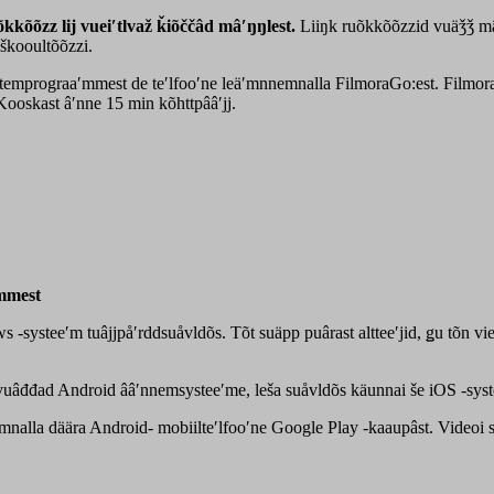
õkkõõzz lij vueiʹtlvaž ǩiõččâd mâʹŋŋlest.
Liiŋk ruõkkõõzzid vuäǯǯ mâŋ
 škooultõõzzi.
sttemprograaʹmmest de teʹlfooʹne leäʹmnnemnalla FilmoraGo:est. Filmor
 Kooskast âʹnne 15 min kõhttpââʹjj.
ʹmmest
systeeʹm tuâjjpåʹrddsuåvldõs. Tõt suäpp puârast altteeʹjid, ǥu tõn vieʹǩǩ
vuâđđad Android ââʹnnemsysteeʹme, leša suåvldõs käunnai še iOS -sys
mnalla däära Android- mobiilteʹlfooʹne Google Play -kaaupâst. Videoi s