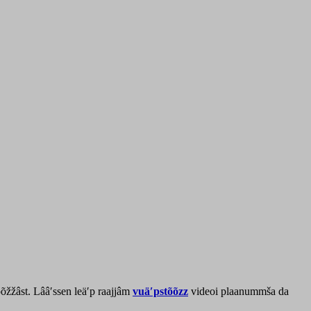
õžžâst. Lââʹssen leäʹp raajjâm
vuäʹpstõõzz
videoi plaanummša da