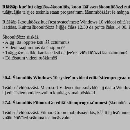
Riâššâp kueʹhtt olgglõss-škooultõs, koon lââʹssen škooultõõzzi ru
tuâjjtuâjjla taʹrjjee teeknla staan prograaʹmmi âânnmõõžžâst še mâŋŋa
Riâššâp škooultõõzz kueiʹtest systeeʹmest: Windows 10 videoi editâʹ
lääddas. Kuhttu škooultõõzz âʹlǧǧe čiâss 12.30 da poʹtte čiâss 14.00.
Škooultõõzz siiskâž
• Algg- da loppteeʹksti lââʹzztummuš
• Videoi raajtummuš da čuõppmõš
• Tuâǥǥažmusiikk, kartt-teeʹksti da jeeʹres viõkklõõzzi lââʹzztummuš
• Editõsttum videoi ruõkkmõš
20.4. Škooultõs Windows 10 systeeʹm videoi editâʹsttemprograa
Teâđ suåvldõõzzâst: Microsoft Videoeditor -suåvldõs lij däära Windows -
lij editâʹsttemooddeesvuiʹm kuuitâǥ samai põskkâd.
27.4. Škooultõs FilmoraGo editâʹsttemprograaʹmmest
(škooultõs 
Teâđ suåvldõõzzâst: FilmoraGo on mobiilsuåvldõs, kååʹtt lij leäʹmnne
vuäitt čõõđted seämma teâttneävvain.