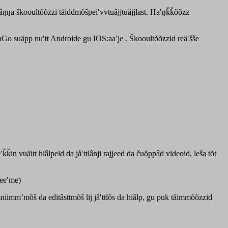
ŋa škooultõõzzi täiddmõšpeiʹvvtuâjjtuâjjlast. Haʹŋǩǩõõzz
aGo suäpp nuʹtt Androide ǥu IOS:aaʹje . Škooultõõzzid reäʹšše
in vuäitt hiâlpeld da jåʹttlânji rajjeed da čuõppâd videoid, leša tõt
teeʹme)
niimmʼmõš da editâsttmõš lij jåʹttlõs da hiâlp, ǥu puk tåimmõõzzid