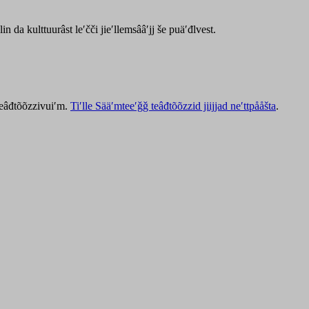
lin da kulttuurâst leʹčči jieʹllemsââʹjj še puäʹđlvest.
 teâđtõõzzivuiʹm.
Tiʹlle Sääʹmteeʹǧǧ teâđtõõzzid jiijjad neʹttpååšta
.