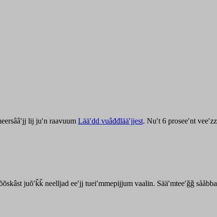
ersââʹjj lij juʹn raavuum
Lääʹdd vuâđđlääʹjjest
. Nuʹt 6 proseeʹnt veeʹ
kõõskâst juõʹǩǩ neelljad eeʹjj tueiʹmmepijjum vaalin. Sääʹmteeʹǧǧ sååbb