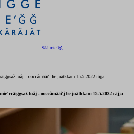
Sääʹmteʹǧǧ
äiggsaž tuâj – ooccâmääiʹj lie juätkkam 15.5.2022 räjja
ieʹrräiggsaž tuâj - ooccâmääiʹj lie juätkkam 15.5.2022 räjja