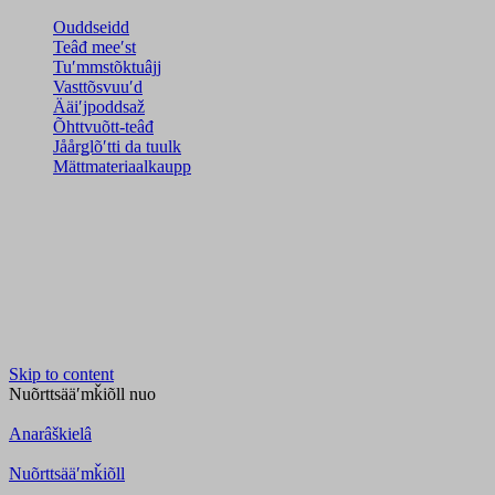
Ouddseidd
Teâđ meeʹst
Tuʹmmstõktuâjj
Vasttõsvuuʹd
Ääiʹjpoddsaž
Õhttvuõtt-teâđ
Jåårǥlõʹtti da tuulk
Mättmateriaalkaupp
Skip to content
Nuõrttsääʹmǩiõll
nuo
Anarâškielâ
Nuõrttsääʹmǩiõll