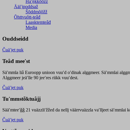
Haʹŋǩǩõõzz
Ääiʹjpoddsaž
Šõddmõõžž
Õhttvuõtt-teâđ
Laasktemteâđ
Media
Ouddseidd
Čuäʹjet puk
Teâđ meeʹst
Säʹmmla liâ Euroopp unioon vuuʹd oʹdinak alggmeer. Säʹmmlai alggme
Alggmeer jeäʹlle 90 jeeʹres riikk vuuʹdest.
Čuäʹjet puk
Tuʹmmstõktuâjj
Sääʹmteeʹǧǧ 21 vuäzzliʹžžed da nellj väärrvuäzzla vaʹlljeet säʹmmlai 
Čuäʹjet puk