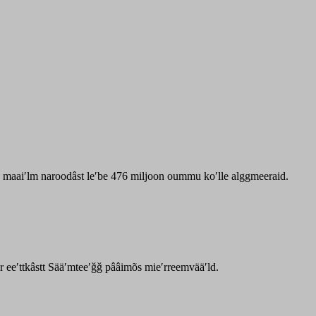
zz maaiʹlm naroodâst leʹbe 476 miljoon oummu koʹlle alggmeeraid.
ar eeʹttkâstt Sääʹmteeʹǧǧ pââimõs mieʹrreemvääʹld.