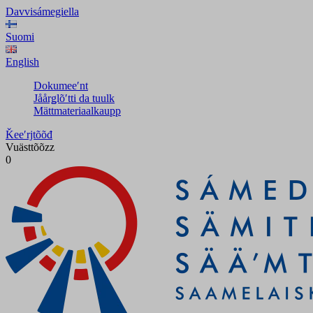
Davvisámegiella
Suomi
English
Dokumeeʹnt
Jåårǥlõʹtti da tuulk
Mättmateriaalkaupp
Ǩeeʹrjtõõđ
Vuästtõõzz
0