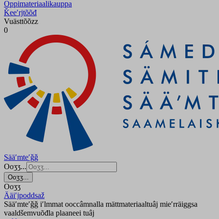
Oppimateriaalikauppa
Ǩeeʹrjtõõđ
Vuästtõõzz
0
Sääʹmteʹǧǧ
Ooʒʒ...
Ooʒʒ...
Ooʒʒ
Ääiʹjpoddsaž
Sääʹmteʹǧǧ iʹlmmat ooccâmnalla mättmateriaaltuâj mieʹrräiggsa
vaaldšemvuõđla plaaneei tuâj