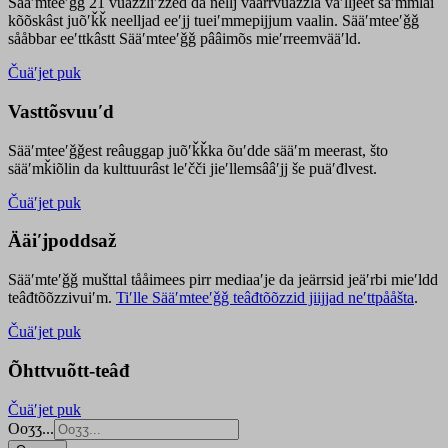
Sääʹmteeʹǧǧ 21 vuäzzliʹžžed da nellj väärrvuäzzla vaʹlljeet säʹmmlai
kõõskâst juõʹǩǩ neelljad eeʹjj tueiʹmmepijjum vaalin. Sääʹmteeʹǧǧ
sååbbar eeʹttkâstt Sääʹmteeʹǧǧ pââimõs mieʹrreemvääʹld.
Čuäʹjet puk
Vasttõsvuuʹd
Sääʹmteeʹǧǧest
reâuggap
juõʹǩǩka
õuʹdde
sääʹm meer
ast
, što
sääʹmǩiõlin da kulttuurâst leʹčči jieʹllemsââʹjj še puäʹđlvest.
Čuäʹjet puk
Ääiʹjpoddsaž
Sääʹmteʹǧǧ mušttal tååimees pirr mediaaʹje da jeärrsid jeäʹrbi mieʹldd
teâđtõõzzivuiʹm.
Tiʹlle Sääʹmteeʹǧǧ teâđtõõzzid jiijjad neʹttpååšta
.
Čuäʹjet puk
Õhttvuõtt-teâđ
Čuäʹjet puk
Ooʒʒ...