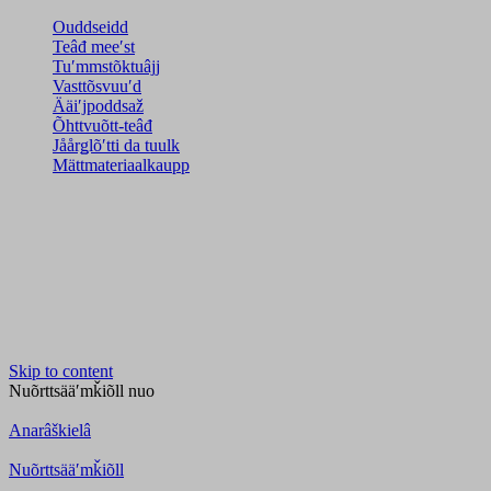
Ouddseidd
Teâđ meeʹst
Tuʹmmstõktuâjj
Vasttõsvuuʹd
Ääiʹjpoddsaž
Õhttvuõtt-teâđ
Jåårǥlõʹtti da tuulk
Mättmateriaalkaupp
Skip to content
Nuõrttsääʹmǩiõll
nuo
Anarâškielâ
Nuõrttsääʹmǩiõll