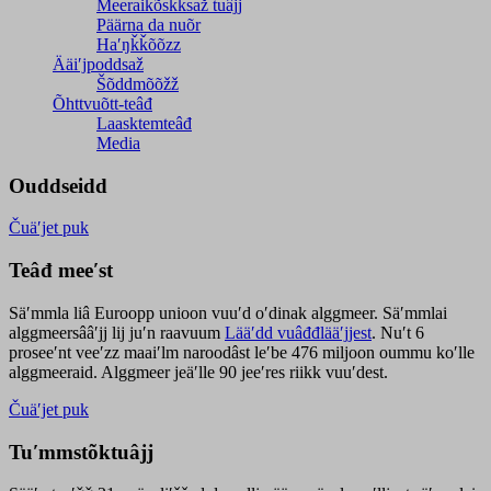
Meeraikõskksaž tuâjj
Päärna da nuõr
Haʹŋǩǩõõzz
Ääiʹjpoddsaž
Šõddmõõžž
Õhttvuõtt-teâđ
Laasktemteâđ
Media
Ouddseidd
Čuäʹjet puk
Teâđ meeʹst
Säʹmmla liâ Euroopp unioon vuuʹd oʹdinak alggmeer. Säʹmmlai
alggmeersââʹjj lij juʹn raavuum
Lääʹdd vuâđđlääʹjjest
. Nuʹt 6
proseeʹnt veeʹzz maaiʹlm naroodâst leʹbe 476 miljoon oummu koʹlle
alggmeeraid. Alggmeer jeäʹlle 90 jeeʹres riikk vuuʹdest.
Čuäʹjet puk
Tuʹmmstõktuâjj