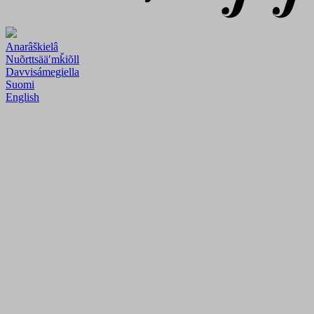
Anarâškielâ
Nuõrttsääʹmǩiõll
Davvisámegiella
Suomi
English