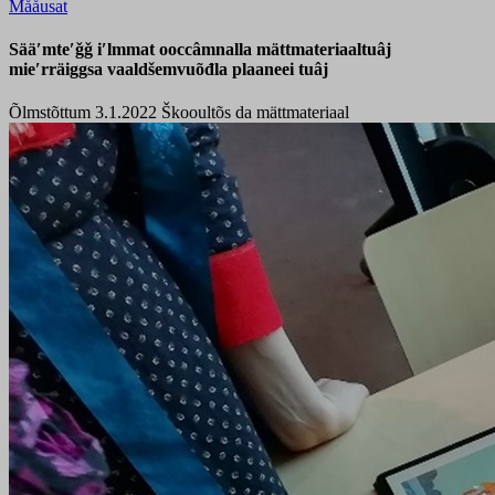
Mååusat
Sääʹmteʹǧǧ iʹlmmat ooccâmnalla mättmateriaaltuâj
mieʹrräiggsa vaaldšemvuõđla plaaneei tuâj
Õlmstõttum 3.1.2022
Škooultõs da mättmateriaal