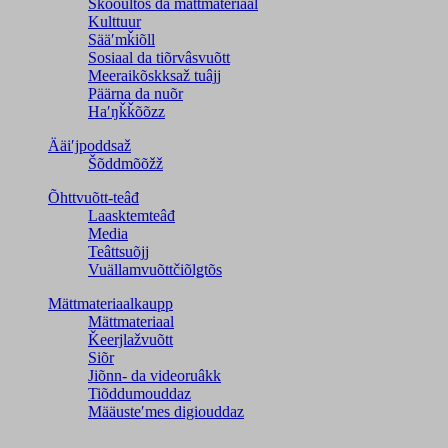
Škooultõs da mättmateriaal
Kulttuur
Sääʹmǩiõll
Sosiaal da tiõrvâsvuõtt
Meeraikõskksaž tuâjj
Päärna da nuõr
Haʹŋǩǩõõzz
Ääiʹjpoddsaž
Šõddmõõžž
Õhttvuõtt-teâđ
Laasktemteâđ
Media
Teâttsuõjj
Vuällamvuõttčiõlǥtõs
Mättmateriaalkaupp
Mättmateriaal
Ǩeerjlažvuõtt
Siõr
Jiõnn- da videoruâkk
Tiõddumouddaz
Määusteʹmes digiouddaz