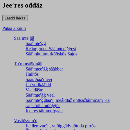
Jeeʹres ođđâz
Palaa alkuun
Sääʹmteʹǧǧ
Sääʹmteʹǧǧ
Reâuggmen Sääʹmteeʹǧǧest
Sääʹmkulttuurkõõskõs Sajos
Tuʹmmstõktuâjj
Sääʹmteeʹǧǧ sååbbar
Halltõs
Saaǥǥjååʹđteei
Luʹvddkååʹdd
Vaaldâšm
Sääʹmteʹǧǧ vaal
Sääʹmteʹǧǧlääʹjj meâldlaž õhttsažtåimmam- da
saǥstõõllâmõõlǥtõs
Jeeʹres tåimmorgaan
Vasttõsvuuʹd
Jieʹllemvueʹjj, vuõiggâdvuõtt da pirrõs