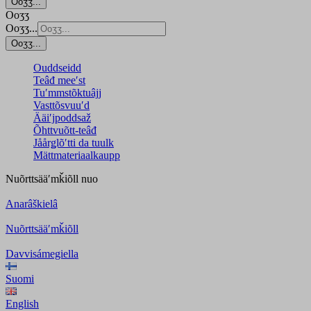
Ooʒʒ...
Ooʒʒ
Ooʒʒ...
Ooʒʒ...
Ouddseidd
Teâđ meeʹst
Tuʹmmstõktuâjj
Vasttõsvuuʹd
Ääiʹjpoddsaž
Õhttvuõtt-teâđ
Jåårǥlõʹtti da tuulk
Mättmateriaalkaupp
Nuõrttsääʹmǩiõll
nuo
Anarâškielâ
Nuõrttsääʹmǩiõll
Davvisámegiella
Suomi
English