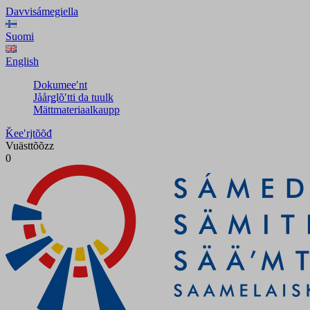
Davvisámegiella
Suomi
English
Dokumeeʹnt
Jåårǥlõʹtti da tuulk
Mättmateriaalkaupp
Ǩeeʹrjtõõđ
Vuästtõõzz
0