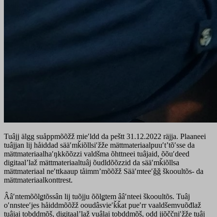
Tuâjj älgg suåppmõõžž mieʹldd da peštt 31.12.2022 räjja. Plaaneei
tuâjjan lij håiddad sääʹmǩiõllsiʹžže mättmateriaalpuuʹtʼtõʹsse da
mättmateriaalhaʹŋkkõõzzi valdšma õhttneei tuâjaid, õõuʹdeed
digitaalʼlaž mättmateriaaltuâj õudldõõzzid da sääʹmǩiõllsa
mättmateriaal neʹttkaaup tåimmʼmõõžž Sääʹmteeʹǧǧ škooultõs- da
mättmateriaalkonttrest.
Ââʹntemõõlǥtõssân lij tuõjju õõlǥtem ââʹnteei škooultõs. Tuâj
oʹnnsteeʹjes håiddmõõžž ooudâsvieʹǩǩat pueʹrr vaaldšemvuõđlaž
tuâjai tobddmõš, digitaalʼlaž vuâlai tobddmõš, odd jiõččniʹžže tuâj