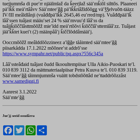
tuejjummša di pueʹrr njäälmlaž da ǩeerjlaž sääʹmǩiõl silttõs. Plaaneei
päʹlǩǩ meäʹrtââvv Sääʹmteeʹǧǧ päʹlǩǩriâžldõõǥǥ väʹǯǯelvuõtt-tääzz
IV/III meâldlânji (vuâđđpäʹlǩǩ 2645,46 euʹrred/mp). Vuâđđpääʹlǩ
lââʹssen tuâjast määuʹset 24 % sääʹmvuuʹd lââʹss da
tuâjjǩiõččlâsttmõõžž mieʹldd meäʹrtõõvi ǩiõččlâʹsttemlââʹzz. Tuâjast
jääʹǩǩtet kueiʹt (2) määnpââʹj ǩiččlõddâmääiʹj.
Ooccmõõžž meâlddõõzzineez aʹlǧǧe tååimted sääʹmteeʹǧǧ
piisarkådda 17.1.2022 mõõneeʹst addrõʹsse
https://www.sympahr.net/public/pq.aspx?556c345a
Lââʹssteâđaid tuâjast õudd škooultempiisar Ulla Aikio-Puoskari teʹl.
010 839 3112 da mättmateriaalpiisar Petra Kuuva teʹl. 010 839 3119.
Sääʹmteeʹǧǧ tåimmjummša vuäitt tobdstõõttâd neʹttaddrõõzzâst
www.samediggi.fi
Aanrest 3.1.2022
Sääʹmteʹǧǧ
Jueʹjj seeid ooudårra
Facebook
Twitter
WhatsApp
Share