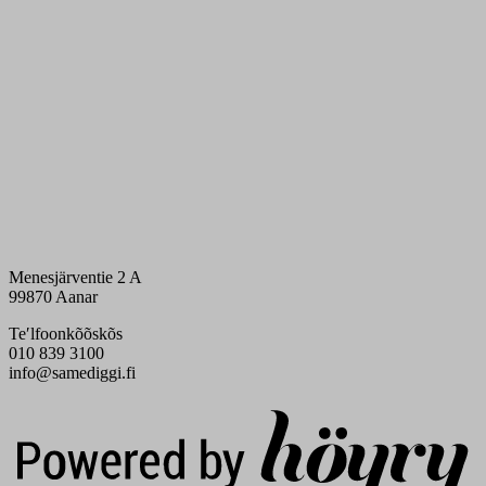
Menesjärventie 2 A
99870 Aanar
Teʹlfoonkõõskõs
010 839 3100
info@samediggi.fi
Digi- ja mainostoimisto Höyry Rovaniemi ja Oulu