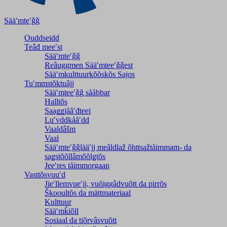
Sääʹmteʹǧǧ
Ouddseidd
Teâđ meeʹst
Sääʹmteʹǧǧ
Reâuggmen Sääʹmteeʹǧǧest
Sääʹmkulttuurkõõskõs Sajos
Tuʹmmstõktuâjj
Sääʹmteeʹǧǧ sååbbar
Halltõs
Saaǥǥjååʹđteei
Luʹvddkååʹdd
Vaaldâšm
Vaal
Sääʹmteʹǧǧlääʹjj meâldlaž õhttsažtåimmam- da
saǥstõõllâmõõlǥtõs
Jeeʹres tåimmorgaan
Vasttõsvuuʹd
Jieʹllemvueʹjj, vuõiggâdvuõtt da pirrõs
Škooultõs da mättmateriaal
Kulttuur
Sääʹmǩiõll
Sosiaal da tiõrvâsvuõtt