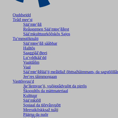
Ouddseidd
Teâđ meeʹst
Sääʹmteʹǧǧ
Reâuggmen Sääʹmteeʹǧǧest
Sääʹmkulttuurkõõskõs Sajos
Tuʹmmstõktuâjj
Sääʹmteeʹǧǧ sååbbar
Halltõs
Saaǥǥjååʹđteei
Luʹvddkååʹdd
Vaaldâšm
Vaal
Sääʹmteʹǧǧlääʹjj meâldlaž õhttsažtåimmam- da saǥstõõll
Jeeʹres tåimmorgaan
Vasttõsvuuʹd
Jieʹllemvueʹjj, vuõiggâdvuõtt da pirrõs
Škooultõs da mättmateriaal
Kulttuur
Sääʹmǩiõll
Sosiaal da tiõrvâsvuõtt
Meeraikõskksaž tuâjj
Päärna da nuõr