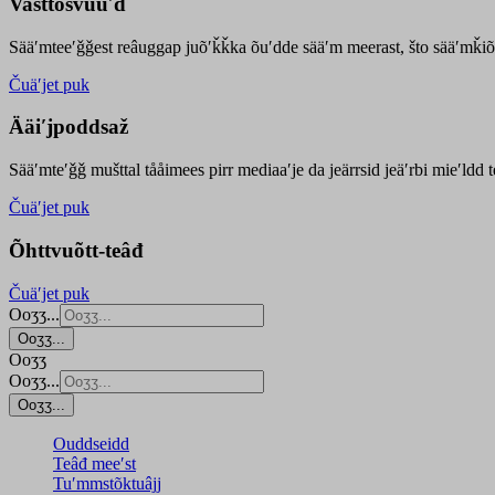
Vasttõsvuuʹd
Sääʹmteeʹǧǧest
reâuggap
juõʹǩǩka
õuʹdde
sääʹm meer
ast
, što sääʹmǩiõ
Čuäʹjet puk
Ääiʹjpoddsaž
Sääʹmteʹǧǧ mušttal tååimees pirr mediaaʹje da jeärrsid jeäʹrbi mieʹldd
Čuäʹjet puk
Õhttvuõtt-teâđ
Čuäʹjet puk
Ooʒʒ...
Ooʒʒ...
Ooʒʒ
Ooʒʒ...
Ooʒʒ...
Ouddseidd
Teâđ meeʹst
Tuʹmmstõktuâjj