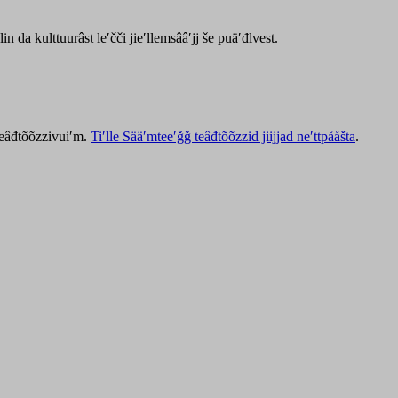
lin da kulttuurâst leʹčči jieʹllemsââʹjj še puäʹđlvest.
 teâđtõõzzivuiʹm.
Tiʹlle Sääʹmteeʹǧǧ teâđtõõzzid jiijjad neʹttpååšta
.