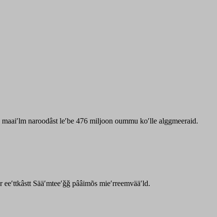
zz maaiʹlm naroodâst leʹbe 476 miljoon oummu koʹlle alggmeeraid.
ar eeʹttkâstt Sääʹmteeʹǧǧ pââimõs mieʹrreemvääʹld.