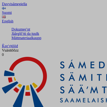
Davvisámegiella
Suomi
English
Dokumeeʹnt
Jåårǥlõʹtti da tuulk
Mättmateriaalkaupp
Ǩeeʹrjtõõđ
Vuästtõõzz
0