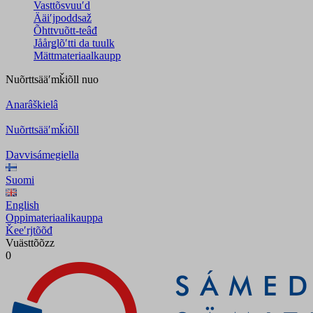
Vasttõsvuuʹd
Ääiʹjpoddsaž
Õhttvuõtt-teâđ
Jåårǥlõʹtti da tuulk
Mättmateriaalkaupp
Nuõrttsääʹmǩiõll
nuo
Anarâškielâ
Nuõrttsääʹmǩiõll
Davvisámegiella
Suomi
English
Oppimateriaalikauppa
Ǩeeʹrjtõõđ
Vuästtõõzz
0