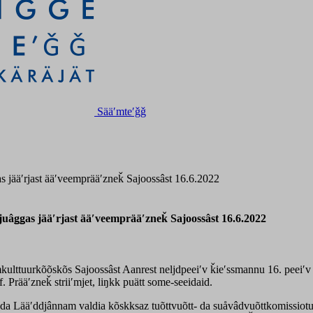
Sääʹmteʹǧǧ
s jääʹrjast ääʹveemprääʹzneǩ Sajoossâst 16.6.2022
juâǥǥas jääʹrjast ääʹveemprääʹzneǩ Sajoossâst 16.6.2022
mkulttuurkõõskõs Sajoossâst Aanrest neljdpeeiʹv ǩieʹssmannu 16. peeiʹv
 Prääʹzneǩ striiʹmjet, liŋkk puätt some-seeidaid.
 da Lääʹddjânnam valdia kõskksaz tuõttvuõtt- da suåvâdvuõttkomissiotu