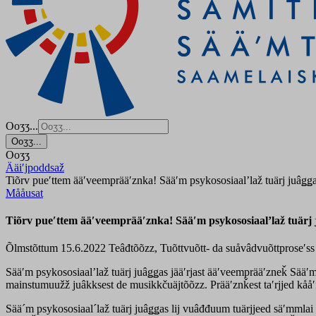
Ooʒʒ...
Ooʒʒ...
Ooʒʒ
Ääiʹjpoddsaž
Tiõrv pueʹttem ääʹveemprääʹznka! Sääʹm psykososiaalʼlaž tuärj juâǥǥa
Mååusat
Tiõrv pueʹttem ääʹveemprääʹznka! Sääʹm psykososiaalʼlaž tuärj 
Õlmstõttum 15.6.2022
Teâđtõõzz, Tuõttvuõtt- da suåvâdvuõttproseʹss
Sääʹm psykososiaalʼlaž tuärj juâǥǥas jääʹrjast ääʹveemprääʹzneǩ Sääʹ
mainstumuužž juâkksest de musikkčuäjtõõzz. Prääʹznǩest taʹrjjed kååʹf.
Sää´m psykososiaal´laž tuärj juâǥǥas lij vuâđđuum tuärjjeed säʹmmlai