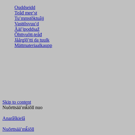
Ouddseidd
Teâđ meeʹst
Tuʹmmstõktuâjj
Vasttõsvuuʹd
Ääiʹjpoddsaž
Õhttvuõtt-teâđ
Jåårǥlõʹtti da tuulk
Mättmateriaalkaupp
Skip to content
Nuõrttsääʹmǩiõll
nuo
Anarâškielâ
Nuõrttsääʹmǩiõll