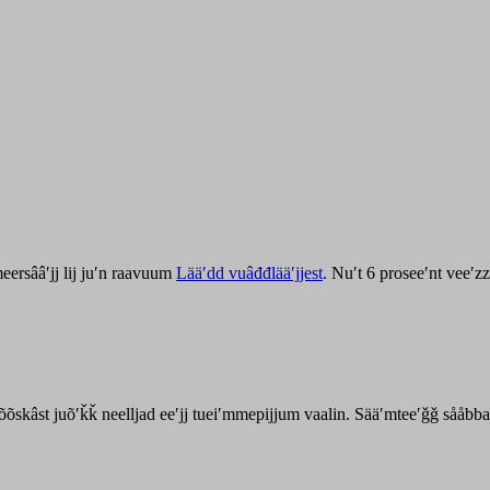
ersââʹjj lij juʹn raavuum
Lääʹdd vuâđđlääʹjjest
. Nuʹt 6 proseeʹnt veeʹ
kõõskâst juõʹǩǩ neelljad eeʹjj tueiʹmmepijjum vaalin. Sääʹmteeʹǧǧ sååbb