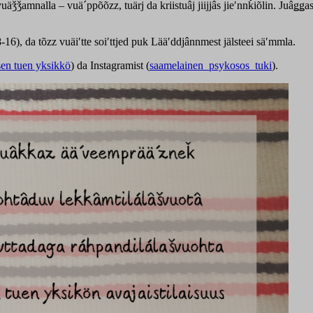
uäǯǯamnalla – vuä´ppõõzz, tuärj da kriistuâj jiijjâs jieʹnnǩiõlin. Juâǥǥas
6), da tõzz vuäiʹtte soiʹttjed puk Lääʹddjânnmest jälsteei säʹmmla.
sen tuen yksikkö
) da Instagramist (
saamelainen_psykosos_tuki
).