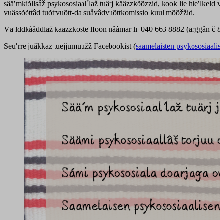
sääʹmǩiõllsâž psykososiaal´laž tuärj kääzzkõõzzid, kook lie hieʹlǩeld v
vuässõõttâd tuõttvuõtt-da suåvâdvuõttkomissio kuullmõõžžid.
Väʹlddkååddlaž kääzzkõsteʹlfoon nââmar lij 040 663 8882 (arggân č 8-1
Seuʹrre juâkkaz tuejjumuužž Facebookist (
saamelaisten psykososiaali