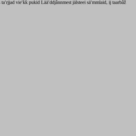
 taʹrjjad vieʹǩǩ pukid Lääʹddjânnmest jälsteei säʹmmlaid, ij taarbâž