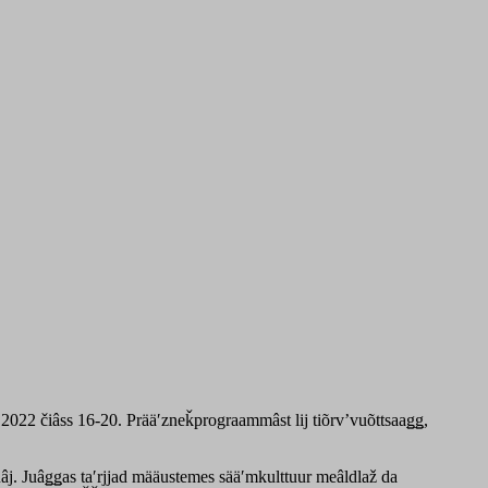
 2022 čiâss 16-20. Prääʹzneǩprograammâst lij tiõrvʼvuõttsaaǥǥ,
âj. Juâǥǥas taʹrjjad määustemes sääʹmkulttuur meâldlaž da