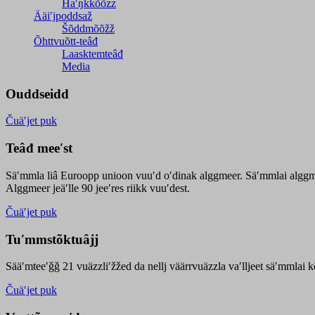
Haʹŋǩǩõõzz
Ääiʹjpoddsaž
Šõddmõõžž
Õhttvuõtt-teâđ
Laasktemteâđ
Media
Ouddseidd
Čuäʹjet puk
Teâđ meeʹst
Säʹmmla liâ Euroopp unioon vuuʹd oʹdinak alggmeer. Säʹmmlai alggme
Alggmeer jeäʹlle 90 jeeʹres riikk vuuʹdest.
Čuäʹjet puk
Tuʹmmstõktuâjj
Sääʹmteeʹǧǧ 21 vuäzzliʹžžed da nellj väärrvuäzzla vaʹlljeet säʹmmlai 
Čuäʹjet puk