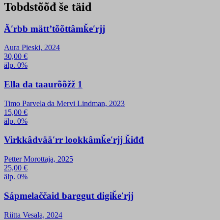
Tobdstõõđ še täid
Äʹrbb mättʼtõõttâmǩeʹrjj
Aura Pieski, 2024
30,00
€
älp. 0%
Ella da taaurõõžž 1
Timo Parvela da Mervi Lindman, 2023
15,00
€
älp. 0%
Virkkâdvääʹrr lookkâmǩeʹrjj ǩiđđ
Petter Morottaja, 2025
25,00
€
älp. 0%
Sápmelaččaid barggut digiǩeʹrjj
Riitta Vesala, 2024