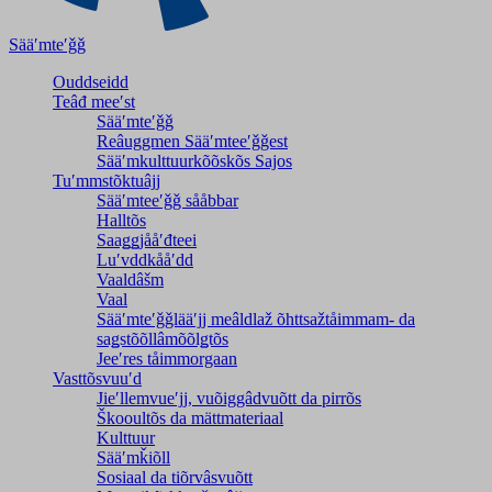
Sääʹmteʹǧǧ
Ouddseidd
Teâđ meeʹst
Sääʹmteʹǧǧ
Reâuggmen Sääʹmteeʹǧǧest
Sääʹmkulttuurkõõskõs Sajos
Tuʹmmstõktuâjj
Sääʹmteeʹǧǧ sååbbar
Halltõs
Saaǥǥjååʹđteei
Luʹvddkååʹdd
Vaaldâšm
Vaal
Sääʹmteʹǧǧlääʹjj meâldlaž õhttsažtåimmam- da
saǥstõõllâmõõlǥtõs
Jeeʹres tåimmorgaan
Vasttõsvuuʹd
Jieʹllemvueʹjj, vuõiggâdvuõtt da pirrõs
Škooultõs da mättmateriaal
Kulttuur
Sääʹmǩiõll
Sosiaal da tiõrvâsvuõtt