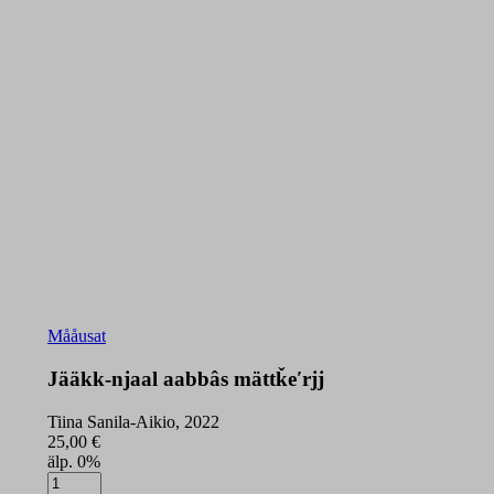
Mååusat
Jääkk-njaal aabbâs mättǩeʹrjj
Tiina Sanila-Aikio, 2022
25,00
€
älp. 0%
Jääkk-