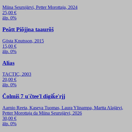
Miina Seurujärvi, Petter Morottaja, 2024
25,00
€
älp. 0%
Peâtt Piõjjna taaurõš
Gösta Knutsson, 2015
15,00
€
älp. 0%
Alias
TACTIC, 2003
20,00
€
älp. 0%
Čolmiš 7 uʹčteeʹl digiǩeʹrjj
Aarnio Reeta, Kaseva Tuomas, Laura Ylinampa, Martta Alajärvi,
Petter Morottaja da Miina Seurujärvi, 2026
30,00
€
älp. 0%