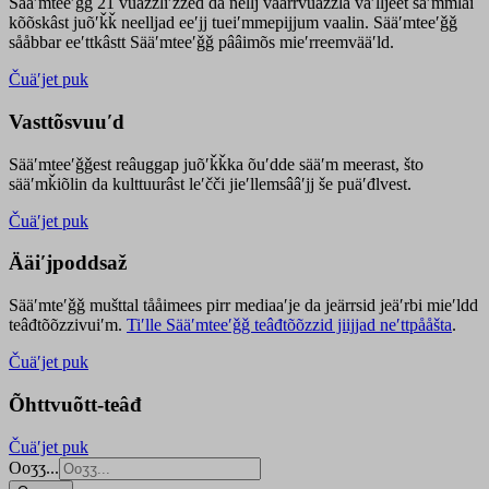
Sääʹmteeʹǧǧ 21 vuäzzliʹžžed da nellj väärrvuäzzla vaʹlljeet säʹmmlai
kõõskâst juõʹǩǩ neelljad eeʹjj tueiʹmmepijjum vaalin. Sääʹmteeʹǧǧ
sååbbar eeʹttkâstt Sääʹmteeʹǧǧ pââimõs mieʹrreemvääʹld.
Čuäʹjet puk
Vasttõsvuuʹd
Sääʹmteeʹǧǧest
reâuggap
juõʹǩǩka
õuʹdde
sääʹm meer
ast
, što
sääʹmǩiõlin da kulttuurâst leʹčči jieʹllemsââʹjj še puäʹđlvest.
Čuäʹjet puk
Ääiʹjpoddsaž
Sääʹmteʹǧǧ mušttal tååimees pirr mediaaʹje da jeärrsid jeäʹrbi mieʹldd
teâđtõõzzivuiʹm.
Tiʹlle Sääʹmteeʹǧǧ teâđtõõzzid jiijjad neʹttpååšta
.
Čuäʹjet puk
Õhttvuõtt-teâđ
Čuäʹjet puk
Ooʒʒ...