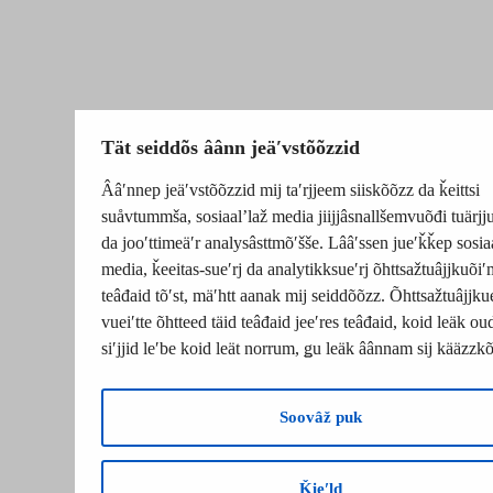
Tät seiddõs âânn jeäʹvstõõzzid
Ââʹnnep jeäʹvstõõzzid mij taʹrjjeem siiskõõzz da ǩeittsi
suåvtummša, sosiaalʼlaž media jiijjâsnallšemvuõđi tuärj
da jooʹttimeäʹr analysâsttmõʹšše. Lââʹssen jueʹǩǩep sosia
media, ǩeeitas-sueʹrj da analytikksueʹrj õhttsažtuâjjkuõiʹ
teâđaid tõʹst, mäʹhtt aanak mij seiddõõzz. Õhttsažtuâjjku
vueiʹtte õhtteed täid teâđaid jeeʹres teâđaid, koid leäk o
siʹjjid leʹbe koid leät norrum, ǥu leäk âânnam sij kääzzk
Soovâž puk
Ǩieʹld