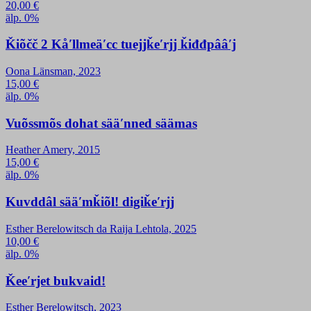
20,00
€
älp. 0%
Ǩiõčč 2 Kåʹllmeäʹcc tuejjǩeʹrjj ǩiđđpââʹj
Oona Länsman, 2023
15,00
€
älp. 0%
Vuõssmõs dohat sääʹnned säämas
Heather Amery, 2015
15,00
€
älp. 0%
Kuvddâl sääʹmǩiõl! digiǩeʹrjj
Esther Berelowitsch da Raija Lehtola, 2025
10,00
€
älp. 0%
Ǩeeʹrjet bukvaid!
Esther Berelowitsch, 2023