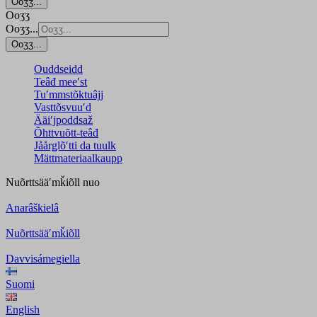
Ooʒʒ...
Ooʒʒ
Ooʒʒ...
Ooʒʒ...
Ouddseidd
Teâđ meeʹst
Tuʹmmstõktuâjj
Vasttõsvuuʹd
Ääiʹjpoddsaž
Õhttvuõtt-teâđ
Jåårǥlõʹtti da tuulk
Mättmateriaalkaupp
Nuõrttsääʹmǩiõll
nuo
Anarâškielâ
Nuõrttsääʹmǩiõll
Davvisámegiella
Suomi
English