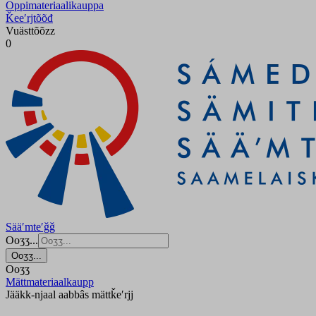
Oppimateriaalikauppa
Ǩeeʹrjtõõđ
Vuästtõõzz
0
Sääʹmteʹǧǧ
Ooʒʒ...
Ooʒʒ...
Ooʒʒ
Mättmateriaalkaupp
Jääkk-njaal aabbâs mättǩeʹrjj