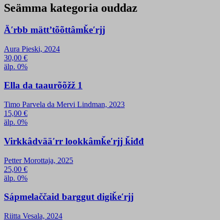
Seämma kategoria ouddaz
Äʹrbb mättʼtõõttâmǩeʹrjj
Aura Pieski, 2024
30,00
€
älp. 0%
Ella da taaurõõžž 1
Timo Parvela da Mervi Lindman, 2023
15,00
€
älp. 0%
Virkkâdvääʹrr lookkâmǩeʹrjj ǩiđđ
Petter Morottaja, 2025
25,00
€
älp. 0%
Sápmelaččaid barggut digiǩeʹrjj
Riitta Vesala, 2024