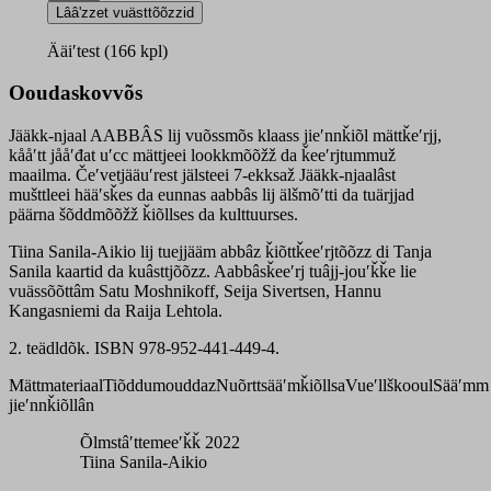
njaal
Lââʹzzet vuästtõõzzid
aabbâs
mättǩeʹrjj
Ääiʹtest (166 kpl)
quantity
Ooudaskovvõs
Jääkk-njaal AABBÂS lij vuõssmõs klaass jieʹnnǩiõl mättǩeʹrjj,
kååʹtt jååʹđat uʹcc mättjeei lookkmõõžž da ǩeeʹrjtummuž
maailma. Čeʹvetjääuʹrest jälsteei 7-ekksaž Jääkk-njaalâst
mušttleei hääʹsǩes da eunnas aabbâs lij älšmõʹtti da tuärjjad
päärna šõddmõõžž ǩiõllses da kulttuurses.
Tiina Sanila-Aikio lij tuejjääm abbâz ǩiõttǩeeʹrjtõõzz di Tanja
Sanila kaartid da kuâsttjõõzz. Aabbâsǩeeʹrj tuâjj-jouʹǩǩe lie
vuässõõttâm Satu Moshnikoff, Seija Sivertsen, Hannu
Kangasniemi da Raija Lehtola.
2. teädldõk. ISBN 978-952-441-449-4.
Mättmateriaal
Tiõddumouddaz
Nuõrttsääʹmǩiõllsa
Vueʹllškooul
Sääʹmm
jieʹnnǩiõllân
Õlmstâʹttemeeʹǩǩ 2022
Tiina Sanila-Aikio