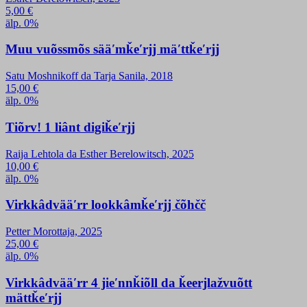
5,00
€
älp. 0%
Muu vuõssmõs sääʹmǩeʹrjj mäʹttǩeʹrjj
Satu Moshnikoff da Tarja Sanila, 2018
15,00
€
älp. 0%
Tiõrv! 1 liânt digiǩeʹrjj
Raija Lehtola da Esther Berelowitsch, 2025
10,00
€
älp. 0%
Virkkâdvääʹrr lookkâmǩeʹrjj čõhčč
Petter Morottaja, 2025
25,00
€
älp. 0%
Virkkâdvääʹrr 4 jieʹnnǩiõll da ǩeerjlažvuõtt
mättǩeʹrjj