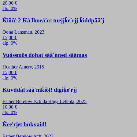
20,00
€
älp. 0%
Ǩiõčč 2 Kåʹllmeäʹcc tuejjǩeʹrjj ǩiđđpââʹj
Oona Länsman, 2023
15,00
€
älp. 0%
Vuõssmõs dohat sääʹnned säämas
Heather Amery, 2015
15,00
€
älp. 0%
Kuvddâl sääʹmǩiõl! digiǩeʹrjj
Esther Berelowitsch da Raija Lehtola, 2025
10,00
€
älp. 0%
Ǩeeʹrjet bukvaid!
Esther Berelowitsch, 2023