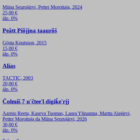
Miina Seurujärvi, Petter Morottaja, 2024
25,00
€
älp. 0%
Peâtt Piõjjna taaurõš
Gösta Knutsson, 2015
15,00
€
älp. 0%
Alias
TACTIC, 2003
20,00
€
älp. 0%
Čolmiš 7 uʹčteeʹl digiǩeʹrjj
Aarnio Reeta, Kaseva Tuomas, Laura Ylinampa, Martta Alajärvi,
Petter Morottaja da Miina Seurujärvi, 2026
30,00
€
älp. 0%