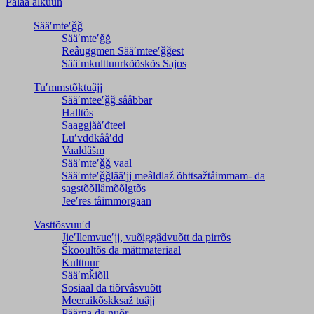
Palaa alkuun
Sääʹmteʹǧǧ
Sääʹmteʹǧǧ
Reâuggmen Sääʹmteeʹǧǧest
Sääʹmkulttuurkõõskõs Sajos
Tuʹmmstõktuâjj
Sääʹmteeʹǧǧ sååbbar
Halltõs
Saaǥǥjååʹđteei
Luʹvddkååʹdd
Vaaldâšm
Sääʹmteʹǧǧ vaal
Sääʹmteʹǧǧlääʹjj meâldlaž õhttsažtåimmam- da
saǥstõõllâmõõlǥtõs
Jeeʹres tåimmorgaan
Vasttõsvuuʹd
Jieʹllemvueʹjj, vuõiggâdvuõtt da pirrõs
Škooultõs da mättmateriaal
Kulttuur
Sääʹmǩiõll
Sosiaal da tiõrvâsvuõtt
Meeraikõskksaž tuâjj
Päärna da nuõr