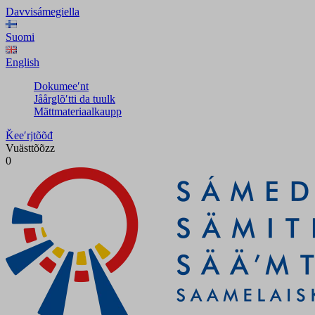
Davvisámegiella
Suomi
English
Dokumeeʹnt
Jåårǥlõʹtti da tuulk
Mättmateriaalkaupp
Ǩeeʹrjtõõđ
Vuästtõõzz
0