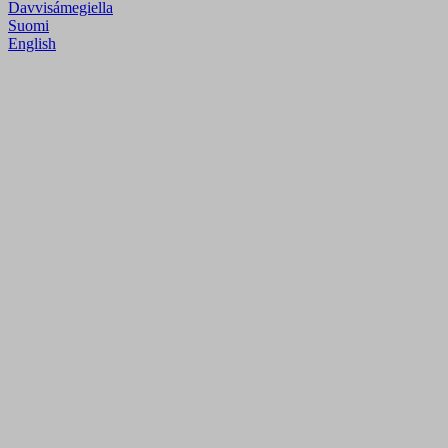
Davvisámegiella
Suomi
English