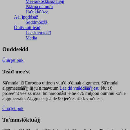
Meeraikõskksaž tuâjj
Päärna da nuõr
Haʹŋǩǩõõzz
Ääiʹjpoddsaž
Šõddmõõžž
Õhttvuõtt-teâđ
Laasktemteâđ
Media
Ouddseidd
Čuäʹjet puk
Teâđ meeʹst
Säʹmmla liâ Euroopp unioon vuuʹd oʹdinak alggmeer. Säʹmmlai
alggmeersââʹjj lij juʹn raavuum
Lääʹdd vuâđđlääʹjjest
. Nuʹt 6
proseeʹnt veeʹzz maaiʹlm naroodâst leʹbe 476 miljoon oummu koʹlle
alggmeeraid. Alggmeer jeäʹlle 90 jeeʹres riikk vuuʹdest.
Čuäʹjet puk
Tuʹmmstõktuâjj