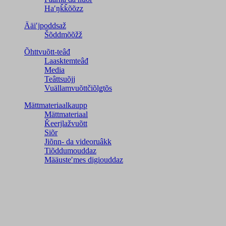
Haʹŋǩǩõõzz
Ääiʹjpoddsaž
Šõddmõõžž
Õhttvuõtt-teâđ
Laasktemteâđ
Media
Teâttsuõjj
Vuällamvuõttčiõlǥtõs
Mättmateriaalkaupp
Mättmateriaal
Ǩeerjlažvuõtt
Siõr
Jiõnn- da videoruâkk
Tiõddumouddaz
Määusteʹmes digiouddaz