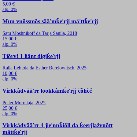
5,00
€
älp. 0%
Muu vuõssmõs sääʹmǩeʹrjj mäʹttǩeʹrjj
Satu Moshnikoff da Tarja Sanila, 2018
15,00
€
älp. 0%
Tiõrv! 1 liânt digiǩeʹrjj
Raija Lehtola da Esther Berelowitsch, 2025
10,00
€
älp. 0%
Virkkâdvääʹrr lookkâmǩeʹrjj čõhčč
Petter Morottaja, 2025
25,00
€
älp. 0%
Virkkâdvääʹrr 4 jieʹnnǩiõll da ǩeerjlažvuõtt
mättǩeʹrjj