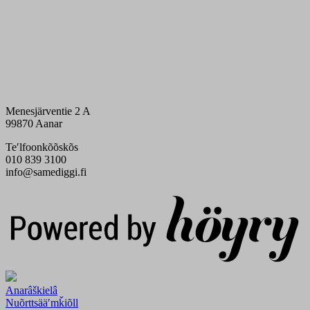
Menesjärventie 2 A
99870 Aanar
Teʹlfoonkõõskõs
010 839 3100
info@samediggi.fi
Digi- ja mainostoimisto Höyry Rovaniemi ja Oulu
Anarâškielâ
Nuõrttsääʹmǩiõll