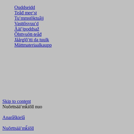
Ouddseidd
Teâđ meeʹst
Tuʹmmstõktuâjj
Vasttõsvuuʹd
Ääiʹjpoddsaž
Õhttvuõtt-teâđ
Jåårǥlõʹtti da tuulk
Mättmateriaalkaupp
Skip to content
Nuõrttsääʹmǩiõll
nuo
Anarâškielâ
Nuõrttsääʹmǩiõll