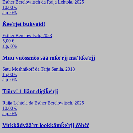
Esther Berelowitsch da Raija Lehtola, 2025
10,00
€
älp. 0%
Ǩeeʹrjet bukvaid!
Esther Berelowitsch, 2023
5,00
€
älp. 0%
Muu vuõssmõs sääʹmǩeʹrjj mäʹttǩeʹrjj
Satu Moshnikoff da Tarja Sanila, 2018
15,00
€
älp. 0%
Tiõrv! 1 liânt digiǩeʹrjj
Raija Lehtola da Esther Berelowitsch, 2025
10,00
€
älp. 0%
Virkkâdvääʹrr lookkâmǩeʹrjj čõhčč