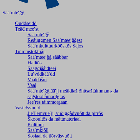
Sääʹmteʹǧǧ
Ouddseidd
Teâđ meeʹst
Sääʹmteʹǧǧ
Reâuggmen Sääʹmteeʹǧǧest
Sääʹmkulttuurkõõskõs Sajos
Tuʹmmstõktuâjj
Sääʹmteeʹǧǧ sååbbar
Halltõs
Saaǥǥjååʹđteei
Luʹvddkååʹdd
Vaaldâšm
Vaal
Sääʹmteʹǧǧlääʹjj meâldlaž õhttsažtåimmam- da
saǥstõõllâmõõlǥtõs
Jeeʹres tåimmorgaan
Vasttõsvuuʹd
Jieʹllemvueʹjj, vuõiggâdvuõtt da pirrõs
Škooultõs da mättmateriaal
Kulttuur
Sääʹmǩiõll
Sosiaal da tiõrvâsvuõtt