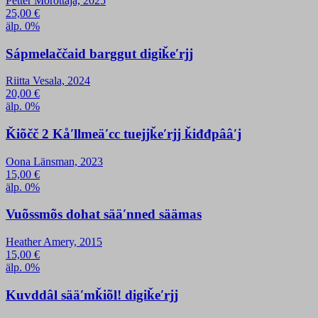
Petter Morottaja, 2025
25,00
€
älp. 0%
Sápmelaččaid barggut digiǩeʹrjj
Riitta Vesala, 2024
20,00
€
älp. 0%
Ǩiõčč 2 Kåʹllmeäʹcc tuejjǩeʹrjj ǩiđđpââʹj
Oona Länsman, 2023
15,00
€
älp. 0%
Vuõssmõs dohat sääʹnned säämas
Heather Amery, 2015
15,00
€
älp. 0%
Kuvddâl sääʹmǩiõl! digiǩeʹrjj