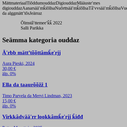
Mättmateriaal
Tiõddumouddaz
Digiouddaz
Määusteʹmes
digiouddaz
Aanarsääʹmǩiõllsa
Nuõrttsääʹmǩiõllsa
Tâʹvvsääʹmǩiõllsa
Vue
da alggmättʼtõs
Jeärraz
Õlmstâʹttemeeʹǩǩ 2022
Salli Parikka
Seämma kategoria ouddaz
Äʹrbb mättʼtõõttâmǩeʹrjj
Aura Pieski, 2024
30,00
€
älp. 0%
Ella da taaurõõžž 1
Timo Parvela da Mervi Lindman, 2023
15,00
€
älp. 0%
Virkkâdvääʹrr lookkâmǩeʹrjj ǩiđđ