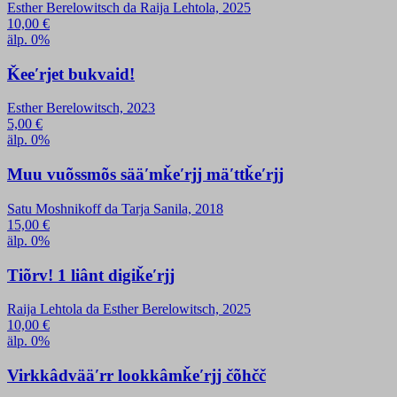
Esther Berelowitsch da Raija Lehtola, 2025
10,00
€
älp. 0%
Ǩeeʹrjet bukvaid!
Esther Berelowitsch, 2023
5,00
€
älp. 0%
Muu vuõssmõs sääʹmǩeʹrjj mäʹttǩeʹrjj
Satu Moshnikoff da Tarja Sanila, 2018
15,00
€
älp. 0%
Tiõrv! 1 liânt digiǩeʹrjj
Raija Lehtola da Esther Berelowitsch, 2025
10,00
€
älp. 0%
Virkkâdvääʹrr lookkâmǩeʹrjj čõhčč