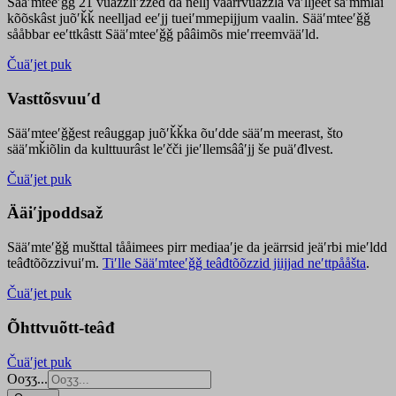
Sääʹmteeʹǧǧ 21 vuäzzliʹžžed da nellj väärrvuäzzla vaʹlljeet säʹmmlai
kõõskâst juõʹǩǩ neelljad eeʹjj tueiʹmmepijjum vaalin. Sääʹmteeʹǧǧ
sååbbar eeʹttkâstt Sääʹmteeʹǧǧ pââimõs mieʹrreemvääʹld.
Čuäʹjet puk
Vasttõsvuuʹd
Sääʹmteeʹǧǧest
reâuggap
juõʹǩǩka
õuʹdde
sääʹm meer
ast
, što
sääʹmǩiõlin da kulttuurâst leʹčči jieʹllemsââʹjj še puäʹđlvest.
Čuäʹjet puk
Ääiʹjpoddsaž
Sääʹmteʹǧǧ mušttal tååimees pirr mediaaʹje da jeärrsid jeäʹrbi mieʹldd
teâđtõõzzivuiʹm.
Tiʹlle Sääʹmteeʹǧǧ teâđtõõzzid jiijjad neʹttpååšta
.
Čuäʹjet puk
Õhttvuõtt-teâđ
Čuäʹjet puk
Ooʒʒ...