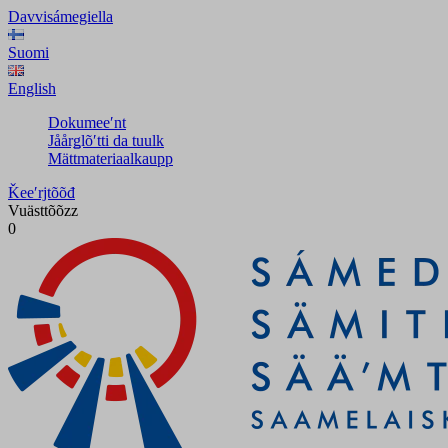
Davvisámegiella
Suomi
English
Dokumeeʹnt
Jåårǥlõʹtti da tuulk
Mättmateriaalkaupp
Ǩeeʹrjtõõđ
Vuästtõõzz
0