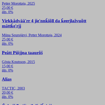
Petter Morottaja, 2025
25,00
€
älp. 0%
Virkkâdvääʹrr 4 jieʹnnǩiõll da ǩeerjlažvuõtt
mättǩeʹrjj
Miina Seurujärvi, Petter Morottaja, 2024
25,00
€
älp. 0%
Peâtt Piõjjna taaurõš
Gösta Knutsson, 2015
15,00
€
älp. 0%
Alias
TACTIC, 2003
20,00
€
älp. 0%