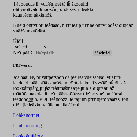
Tät ooudas lij vuäǯǯmest tåʹlǩ škooulid
õhttvuõttvälddmõõžžin, ouddsest ij leäkku
kaaupšemjuâkkmõš.
Kueʹđ õhttvuõtt-teâđääd, nuʹtt leäʹp tuʹnne õhttvuõđâst ouddaz
vuäǯǯamvuõđâst.
Ǩiõll
Neʹttpååʹšt
Vuõlttâd
PDF-versio
Jõs haaʹlee, privattpersoon da jeeʹres vueʹssbeäʹl vuäiʹtte
laaddâd määustää aanrõš-, nuõʹrtt- leʹbe tâʹvvsääʹmǩiõllsaž
lookkâmjiârǥ jiijjâz teâttmašinaaʹje juʹn-a digitaalʼlaž
mättʼtõsmateriaali neʹttkääzzkõõzzâst leʹbe vueʹlnn åårrai
teäddõõǥǥin. PDF-teâttõõzz lie rajjum priʹnttjem vääras, tõn
diõtt jie leäkku vuällamnalla åårrai.
Lohkanortnet
Luuhâmoornig
Lookkâmjiârgg