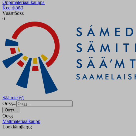
Oppimateriaalikauppa
Ǩeeʹrjtõõđ
Vuästtõõzz
0
Sääʹmteʹǧǧ
Ooʒʒ...
Ooʒʒ...
Ooʒʒ
Mättmateriaalkaupp
Lookkâmjiârgg