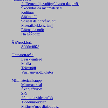
Jieʹllemvueʹjj, vuõiggâdvuõtt da pirrõs
Škooultõs da mättmateriaal
Kulttuur
Sääʹmǩiõll
Sosiaal da tiõrvâsvuõtt
Meeraikõskksaž tuâjj
Päärna da nuõr
Haʹŋǩǩõõzz
Ääiʹjpoddsaž
Šõddmõõžž
Õhttvuõtt-teâđ
Laasktemteâđ
Media
Teâttsuõjj
Vuällamvuõttčiõlǥtõs
Mättmateriaalkaupp
Mättmateriaal
Ǩeerjlažvuõtt
Siõr
Jiõnn- da videoruâkk
Tiõddumouddaz
Määusteʹmes digiouddaz