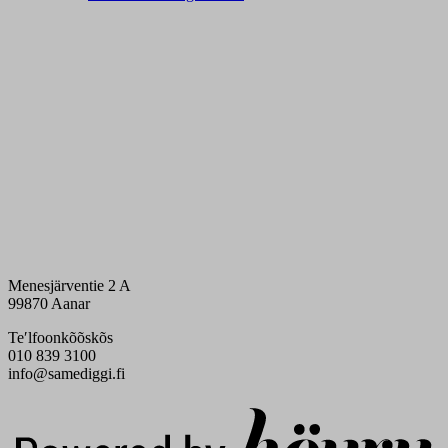
Menesjärventie 2 A
99870 Aanar
Teʹlfoonkõõskõs
010 839 3100
info@samediggi.fi
Digi- ja mainostoimisto Höyry Rovaniemi ja Oulu