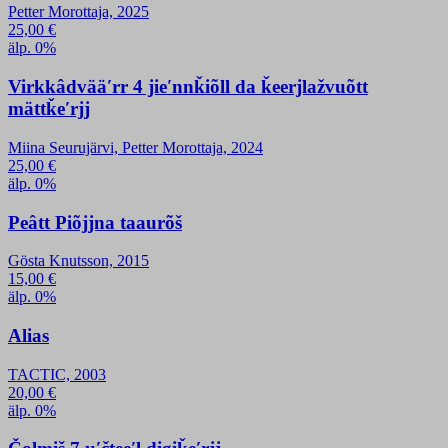
Petter Morottaja, 2025
25,00
€
älp. 0%
Virkkâdvääʹrr 4 jieʹnnǩiõll da ǩeerjlažvuõtt
mättǩeʹrjj
Miina Seurujärvi, Petter Morottaja, 2024
25,00
€
älp. 0%
Peâtt Piõjjna taaurõš
Gösta Knutsson, 2015
15,00
€
älp. 0%
Alias
TACTIC, 2003
20,00
€
älp. 0%