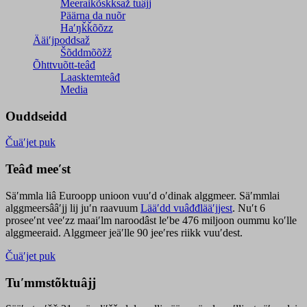
Meeraikõskksaž tuâjj
Päärna da nuõr
Haʹŋǩǩõõzz
Ääiʹjpoddsaž
Šõddmõõžž
Õhttvuõtt-teâđ
Laasktemteâđ
Media
Ouddseidd
Čuäʹjet puk
Teâđ meeʹst
Säʹmmla liâ Euroopp unioon vuuʹd oʹdinak alggmeer. Säʹmmlai
alggmeersââʹjj lij juʹn raavuum
Lääʹdd vuâđđlääʹjjest
. Nuʹt 6
proseeʹnt veeʹzz maaiʹlm naroodâst leʹbe 476 miljoon oummu koʹlle
alggmeeraid. Alggmeer jeäʹlle 90 jeeʹres riikk vuuʹdest.
Čuäʹjet puk
Tuʹmmstõktuâjj