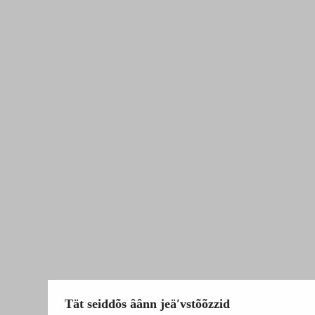
Tät seiddõs âânn jeäʹvstõõzzid