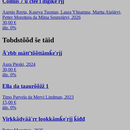
Čolmiš 7 uʹčteeʹl digiǩeʹrjj
Aarnio Reeta, Kaseva Tuomas, Laura Ylinampa, Martta Alajärvi,
Petter Morottaja da Miina Seurujärvi, 2026
30,00
€
älp. 0%
Tobdstõõđ še täid
Äʹrbb mättʼtõõttâmǩeʹrjj
Aura Pieski, 2024
30,00
€
älp. 0%
Ella da taaurõõžž 1
Timo Parvela da Mervi Lindman, 2023
15,00
€
älp. 0%
Virkkâdvääʹrr lookkâmǩeʹrjj ǩiđđ