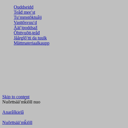
Ouddseidd
Teâđ meeʹst
Tuʹmmstõktuâjj
Vasttõsvuuʹd
Ääiʹjpoddsaž
Õhttvuõtt-teâđ
Jåårǥlõʹtti da tuulk
Mättmateriaalkaupp
Skip to content
Nuõrttsääʹmǩiõll
nuo
Anarâškielâ
Nuõrttsääʹmǩiõll