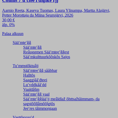
Čolmiš 7 uʹčteeʹl digiǩeʹrjj
Aarnio Reeta, Kaseva Tuomas, Laura Ylinampa, Martta Alajärvi,
Petter Morottaja da Miina Seurujärvi, 2026
30,00
€
älp. 0%
Palaa alkuun
Sääʹmteʹǧǧ
Sääʹmteʹǧǧ
Reâuggmen Sääʹmteeʹǧǧest
Sääʹmkulttuurkõõskõs Sajos
Tuʹmmstõktuâjj
Sääʹmteeʹǧǧ sååbbar
Halltõs
Saaǥǥjååʹđteei
Luʹvddkååʹdd
Vaaldâšm
Sääʹmteʹǧǧ vaal
Sääʹmteʹǧǧlääʹjj meâldlaž õhttsažtåimmam- da
saǥstõõllâmõõlǥtõs
Jeeʹres tåimmorgaan
Vasttõsvuuʹd