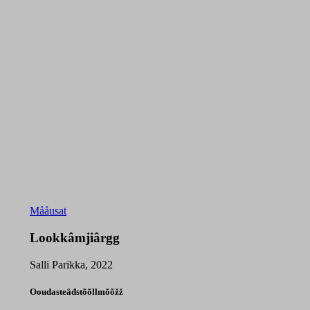
Mååusat
Lookkâmjiârgg
Salli Parikka, 2022
Ooudasteâđstõõllmõõžž