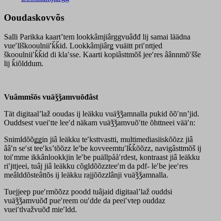
Ooudaskovvõs
Salli Parikka kaartʼtem lookkâmjiârggvuâđđ lij samai läädna
vueʹllškooulniiʹǩǩid. Lookkâmjiârǥ vuäitt priʹnttjed
škooulniiʹǩǩid di klaʹsse. Kaarti kopiâsttmõš jeeʹres âânnmõʹšše
lij ǩiõlddum.
Vuâmmšõs vuäǯǯamvuõđâst
Tät digitaalʼlaž ooudas ij leäkku vuäǯǯamnalla pukid õõʹnnʼjid.
Ouddsest vueiʹtte leeʹd näkam vuäǯǯamvuõʹtte õhttneei vääʹn:
Snimldõõǥǥin jiâ leäkku teʹksttvastti, multimediasiiskõõzz jiâ
ââʹn seʹst teeʹksʼtõõzz leʹbe kovveemtuʹlǩǩõõzz, navigâsttmõš ij
toiʹmme ikkânlookkjin leʹbe puällpååʹrdest, kontraast jiâ leäkku
riʹjttjeei, tuâj jiâ leäkku cõgldõõzzteeʹm da pdf- leʹbe jeeʹres
meâlddõsteâttõs ij leäkku rajjõõzzlânji vuäǯǯamnalla.
Tuejjeep pueʹrmõõzz poodd tuâjaid digitaalʼlaž ouddsi
vuäǯǯamvuõđ pueʹreem ouʹdde da peeiʹvtep ouddaz
vueiʹtlvažvuõđ mieʹldd.