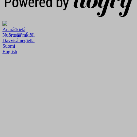
Anarâškielâ
Nuõrttsääʹmǩiõll
Davvisámegiella
Suomi
English