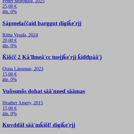
Petter Morottaja, 2025
25,00
€
älp. 0%
Sápmelaččaid barggut digiǩeʹrjj
Riitta Vesala, 2024
20,00
€
älp. 0%
Ǩiõčč 2 Kåʹllmeäʹcc tuejjǩeʹrjj ǩiđđpââʹj
Oona Länsman, 2023
15,00
€
älp. 0%
Vuõssmõs dohat sääʹnned säämas
Heather Amery, 2015
15,00
€
älp. 0%
Kuvddâl sääʹmǩiõl! digiǩeʹrjj