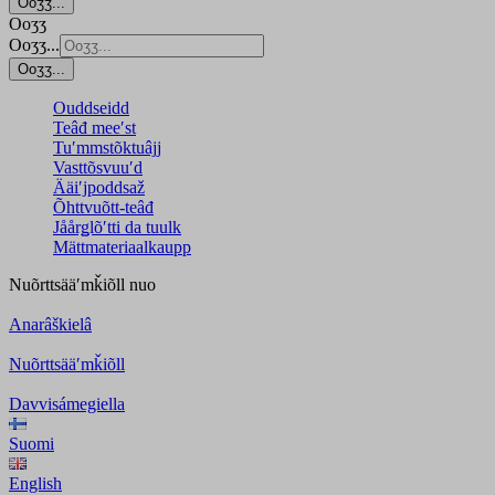
Ooʒʒ...
Ooʒʒ
Ooʒʒ...
Ooʒʒ...
Ouddseidd
Teâđ meeʹst
Tuʹmmstõktuâjj
Vasttõsvuuʹd
Ääiʹjpoddsaž
Õhttvuõtt-teâđ
Jåårǥlõʹtti da tuulk
Mättmateriaalkaupp
Nuõrttsääʹmǩiõll
nuo
Anarâškielâ
Nuõrttsääʹmǩiõll
Davvisámegiella
Suomi
English