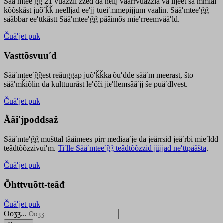
Sääʹmteeʹǧǧ 21 vuäzzliʹžžed da nellj väärrvuäzzla vaʹlljeet säʹmmlai
kõõskâst juõʹǩǩ neelljad eeʹjj tueiʹmmepijjum vaalin. Sääʹmteeʹǧǧ
sååbbar eeʹttkâstt Sääʹmteeʹǧǧ pââimõs mieʹrreemvääʹld.
Čuäʹjet puk
Vasttõsvuuʹd
Sääʹmteeʹǧǧest
reâuggap
juõʹǩǩka
õuʹdde
sääʹm meer
ast
, što
sääʹmǩiõlin da kulttuurâst leʹčči jieʹllemsââʹjj še puäʹđlvest.
Čuäʹjet puk
Ääiʹjpoddsaž
Sääʹmteʹǧǧ mušttal tååimees pirr mediaaʹje da jeärrsid jeäʹrbi mieʹldd
teâđtõõzzivuiʹm.
Tiʹlle Sääʹmteeʹǧǧ teâđtõõzzid jiijjad neʹttpååšta
.
Čuäʹjet puk
Õhttvuõtt-teâđ
Čuäʹjet puk
Ooʒʒ...