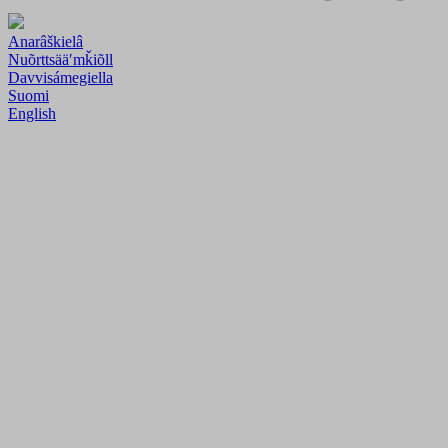
Anarâškielâ
Nuõrttsääʹmǩiõll
Davvisámegiella
Suomi
English