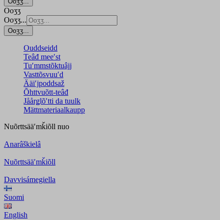
Ooʒʒ...
Ooʒʒ
Ooʒʒ...
Ooʒʒ...
Ouddseidd
Teâđ meeʹst
Tuʹmmstõktuâjj
Vasttõsvuuʹd
Ääiʹjpoddsaž
Õhttvuõtt-teâđ
Jåårǥlõʹtti da tuulk
Mättmateriaalkaupp
Nuõrttsääʹmǩiõll
nuo
Anarâškielâ
Nuõrttsääʹmǩiõll
Davvisámegiella
Suomi
English