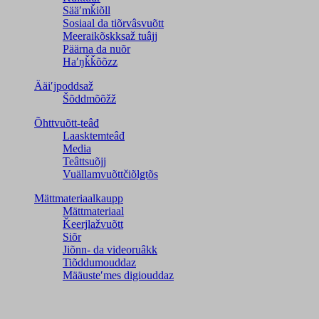
Sääʹmǩiõll
Sosiaal da tiõrvâsvuõtt
Meeraikõskksaž tuâjj
Päärna da nuõr
Haʹŋǩǩõõzz
Ääiʹjpoddsaž
Šõddmõõžž
Õhttvuõtt-teâđ
Laasktemteâđ
Media
Teâttsuõjj
Vuällamvuõttčiõlǥtõs
Mättmateriaalkaupp
Mättmateriaal
Ǩeerjlažvuõtt
Siõr
Jiõnn- da videoruâkk
Tiõddumouddaz
Määusteʹmes digiouddaz