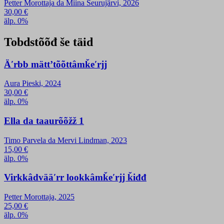
Petter Morottaja da Miina Seurujärvi, 2026
30,00
€
älp. 0%
Tobdstõõđ še täid
Äʹrbb mättʼtõõttâmǩeʹrjj
Aura Pieski, 2024
30,00
€
älp. 0%
Ella da taaurõõžž 1
Timo Parvela da Mervi Lindman, 2023
15,00
€
älp. 0%
Virkkâdvääʹrr lookkâmǩeʹrjj ǩiđđ
Petter Morottaja, 2025
25,00
€
älp. 0%