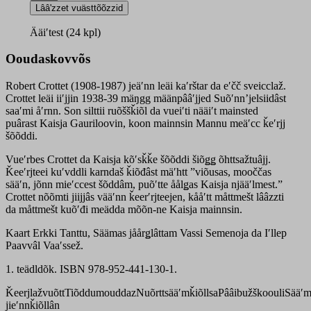
meäʹcc
Lââʹzzet vuästtõõzzid
quantity
Ääiʹtest (24 kpl)
Ooudaskovvõs
Robert Crottet (1908-1987) jeäʹnn leäi kaʹrštar da eʹčč sveicclaž.
Crottet leäi iiʹjjin 1938-39 mäŋgg määnpââʹjjed Suõʹnnʼjelsiidâst
saaʹmi åʹrnn. Son silttii ruõššǩiõl da vueiʹti nääiʹt main­sted
puârast Kaisja Gauriloovin, koon mainnsin Mannu meäʹcc ǩeʹrjj
šõõddi.
Vueʹrbes Crottet da Kaisja kõʹsǩǩe šõõddi šiõǥǥ õhttsažtuâjj.
Ǩeeʹrjteei kuʹvddli karndaš ǩiõđâst mäʹhtt ”viõusas, mooččas
sääʹn, jõnn mieʹccest šõddâm, puõʹtte åålǥas Kaisja njääʹlmest.”
Crottet nõõmti jiijjâs vääʹnn ǩeerʹrjteejen, kååʹtt måttmešt lââzzti
da måttmešt kuõʹđi meädda mõõn-ne Kaisja mainnsin.
Kaart Erkki Tanttu, Säämas jåårǥlâttam Vassi Semenoja da Iʹllep
Paavvâl Vaaʹssež.
1. teädldõk. ISBN 978-952-441-130-1.
Ǩeerjlažvuõtt
Tiõddumouddaz
Nuõrttsääʹmǩiõllsa
Pââibužškoouli
Sääʹ
jieʹnnǩiõllân