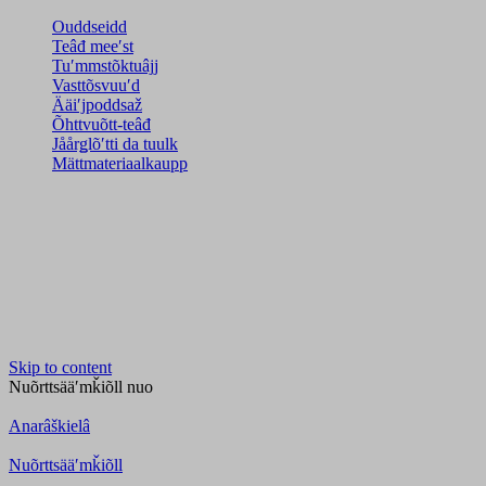
Ouddseidd
Teâđ meeʹst
Tuʹmmstõktuâjj
Vasttõsvuuʹd
Ääiʹjpoddsaž
Õhttvuõtt-teâđ
Jåårǥlõʹtti da tuulk
Mättmateriaalkaupp
Skip to content
Nuõrttsääʹmǩiõll
nuo
Anarâškielâ
Nuõrttsääʹmǩiõll