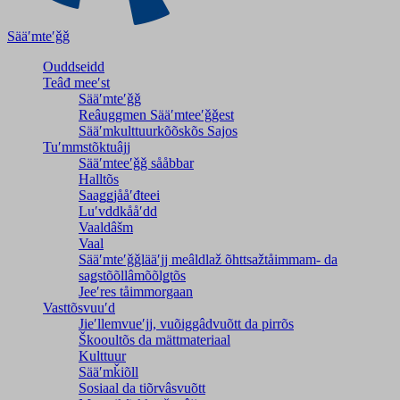
Sääʹmteʹǧǧ
Ouddseidd
Teâđ meeʹst
Sääʹmteʹǧǧ
Reâuggmen Sääʹmteeʹǧǧest
Sääʹmkulttuurkõõskõs Sajos
Tuʹmmstõktuâjj
Sääʹmteeʹǧǧ sååbbar
Halltõs
Saaǥǥjååʹđteei
Luʹvddkååʹdd
Vaaldâšm
Vaal
Sääʹmteʹǧǧlääʹjj meâldlaž õhttsažtåimmam- da
saǥstõõllâmõõlǥtõs
Jeeʹres tåimmorgaan
Vasttõsvuuʹd
Jieʹllemvueʹjj, vuõiggâdvuõtt da pirrõs
Škooultõs da mättmateriaal
Kulttuur
Sääʹmǩiõll
Sosiaal da tiõrvâsvuõtt