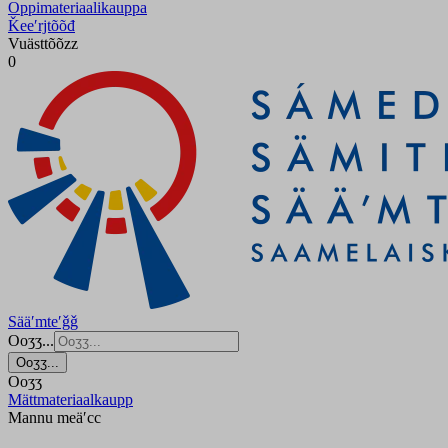
Oppimateriaalikauppa
Ǩeeʹrjtõõđ
Vuästtõõzz
0
Sääʹmteʹǧǧ
Ooʒʒ...
Ooʒʒ...
Ooʒʒ
Mättmateriaalkaupp
Mannu meäʹcc