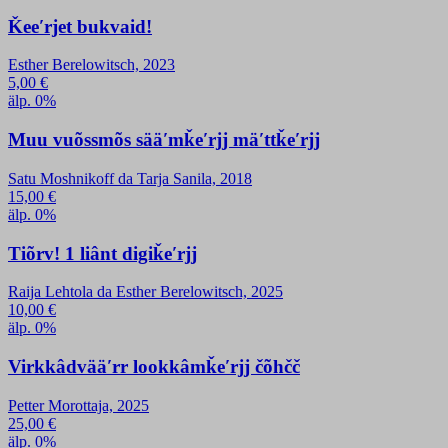
Ǩeeʹrjet bukvaid!
Esther Berelowitsch, 2023
5,00
€
älp. 0%
Muu vuõssmõs sääʹmǩeʹrjj mäʹttǩeʹrjj
Satu Moshnikoff da Tarja Sanila, 2018
15,00
€
älp. 0%
Tiõrv! 1 liânt digiǩeʹrjj
Raija Lehtola da Esther Berelowitsch, 2025
10,00
€
älp. 0%
Virkkâdvääʹrr lookkâmǩeʹrjj čõhčč
Petter Morottaja, 2025
25,00
€
älp. 0%