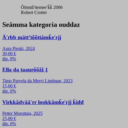
Õlmstâʹttemeeʹǩǩ 2006
Robert Crottet
Seämma kategoria ouddaz
Äʹrbb mättʼtõõttâmǩeʹrjj
Aura Pieski, 2024
30,00
€
älp. 0%
Ella da taaurõõžž 1
Timo Parvela da Mervi Lindman, 2023
15,00
€
älp. 0%
Virkkâdvääʹrr lookkâmǩeʹrjj ǩiđđ
Petter Morottaja, 2025
25,00
€
älp. 0%