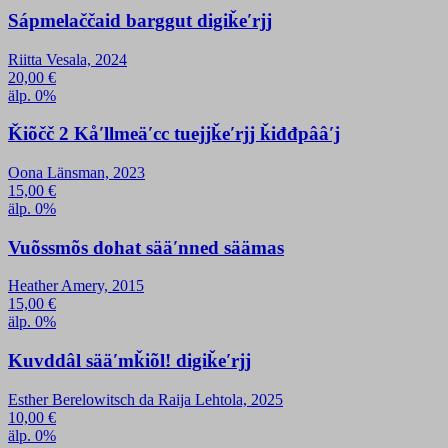
Sápmelaččaid barggut digiǩeʹrjj
Riitta Vesala, 2024
20,00
€
älp. 0%
Ǩiõčč 2 Kåʹllmeäʹcc tuejjǩeʹrjj ǩiđđpââʹj
Oona Länsman, 2023
15,00
€
älp. 0%
Vuõssmõs dohat sääʹnned säämas
Heather Amery, 2015
15,00
€
älp. 0%
Kuvddâl sääʹmǩiõl! digiǩeʹrjj
Esther Berelowitsch da Raija Lehtola, 2025
10,00
€
älp. 0%