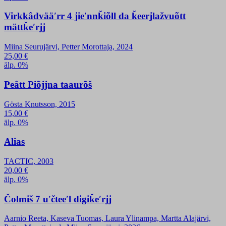
Virkkâdvääʹrr 4 jieʹnnǩiõll da ǩeerjlažvuõtt
mättǩeʹrjj
Miina Seurujärvi, Petter Morottaja, 2024
25,00
€
älp. 0%
Peâtt Piõjjna taaurõš
Gösta Knutsson, 2015
15,00
€
älp. 0%
Alias
TACTIC, 2003
20,00
€
älp. 0%
Čolmiš 7 uʹčteeʹl digiǩeʹrjj
Aarnio Reeta, Kaseva Tuomas, Laura Ylinampa, Martta Alajärvi,