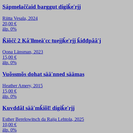
Sápmelaččaid barggut digiǩeʹrjj
Riitta Vesala, 2024
20,00
€
älp. 0%
Ǩiõčč 2 Kåʹllmeäʹcc tuejjǩeʹrjj ǩiđđpââʹj
Oona Länsman, 2023
15,00
€
älp. 0%
Vuõssmõs dohat sääʹnned säämas
Heather Amery, 2015
15,00
€
älp. 0%
Kuvddâl sääʹmǩiõl! digiǩeʹrjj
Esther Berelowitsch da Raija Lehtola, 2025
10,00
€
älp. 0%