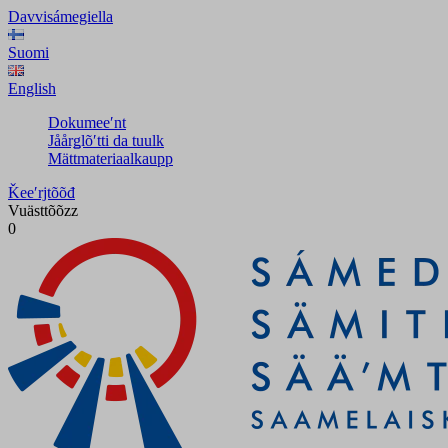
Davvisámegiella
Suomi
English
Dokumeeʹnt
Jåårǥlõʹtti da tuulk
Mättmateriaalkaupp
Ǩeeʹrjtõõđ
Vuästtõõzz
0