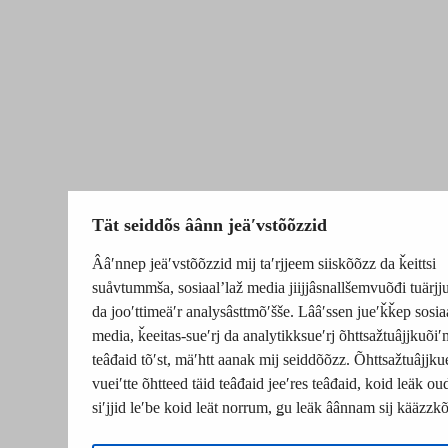
Tät seiddõs âânn jeäʹvstõõzzid
Ââʹnnep jeäʹvstõõzzid mij taʹrjjeem siiskõõzz da ǩeittsi
suåvtummša, sosiaalʼlaž media jiijjâsnallšemvuõđi tuärj
da jooʹttimeäʹr analysâsttmõʹšše. Lââʹssen jueʹǩǩep sosia
media, ǩeeitas-sueʹrj da analytikksueʹrj õhttsažtuâjjkuõiʹ
teâđaid tõʹst, mäʹhtt aanak mij seiddõõzz. Õhttsažtuâjjku
vueiʹtte õhtteed täid teâđaid jeeʹres teâđaid, koid leäk o
siʹjjid leʹbe koid leät norrum, ǥu leäk âânnam sij kääzzk