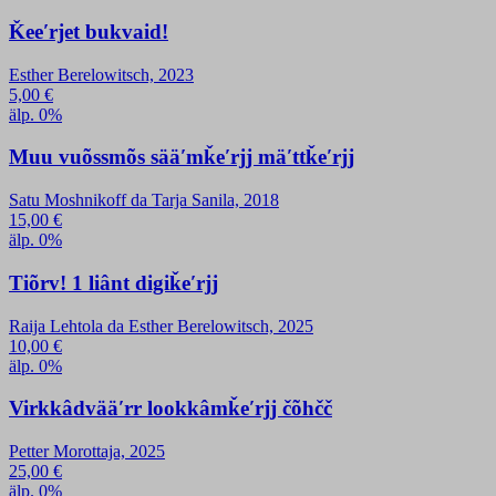
Ǩeeʹrjet bukvaid!
Esther Berelowitsch, 2023
5,00
€
älp. 0%
Muu vuõssmõs sääʹmǩeʹrjj mäʹttǩeʹrjj
Satu Moshnikoff da Tarja Sanila, 2018
15,00
€
älp. 0%
Tiõrv! 1 liânt digiǩeʹrjj
Raija Lehtola da Esther Berelowitsch, 2025
10,00
€
älp. 0%
Virkkâdvääʹrr lookkâmǩeʹrjj čõhčč
Petter Morottaja, 2025
25,00
€
älp. 0%