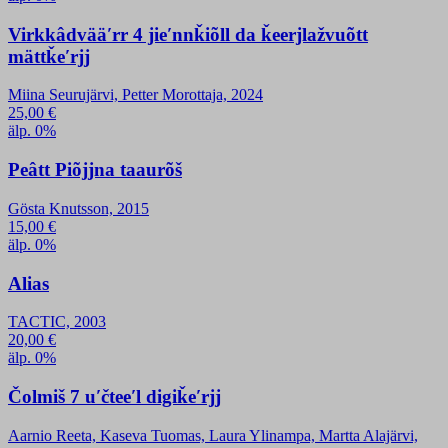
Virkkâdvääʹrr 4 jieʹnnǩiõll da ǩeerjlažvuõtt
mättǩeʹrjj
Miina Seurujärvi, Petter Morottaja, 2024
25,00
€
älp. 0%
Peâtt Piõjjna taaurõš
Gösta Knutsson, 2015
15,00
€
älp. 0%
Alias
TACTIC, 2003
20,00
€
älp. 0%
Čolmiš 7 uʹčteeʹl digiǩeʹrjj
Aarnio Reeta, Kaseva Tuomas, Laura Ylinampa, Martta Alajärvi,