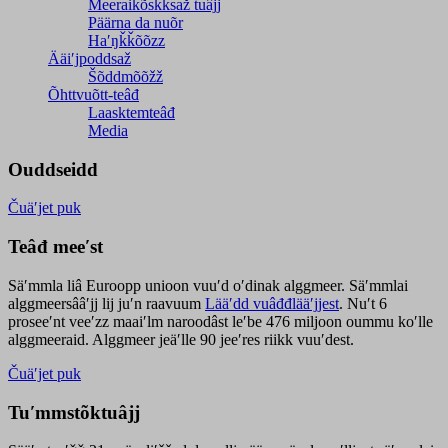
Meeraikõskksaž tuâjj
Päärna da nuõr
Haʹŋǩǩõõzz
Ääiʹjpoddsaž
Šõddmõõžž
Õhttvuõtt-teâđ
Laasktemteâđ
Media
Ouddseidd
Čuäʹjet puk
Teâđ meeʹst
Säʹmmla liâ Euroopp unioon vuuʹd oʹdinak alggmeer. Säʹmmlai
alggmeersââʹjj lij juʹn raavuum
Lääʹdd vuâđđlääʹjjest
. Nuʹt 6
proseeʹnt veeʹzz maaiʹlm naroodâst leʹbe 476 miljoon oummu koʹlle
alggmeeraid. Alggmeer jeäʹlle 90 jeeʹres riikk vuuʹdest.
Čuäʹjet puk
Tuʹmmstõktuâjj