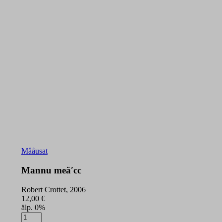
Mååusat
Mannu meäʹcc
Robert Crottet, 2006
12,00
€
älp. 0%
Mannu