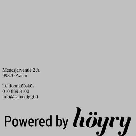
Menesjärventie 2 A
99870 Aanar
Teʹlfoonkõõskõs
010 839 3100
info@samediggi.fi
Digi- ja mainostoimisto Höyry Rovaniemi ja Oulu