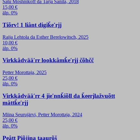
Satu Moshnikoff da Tarja Sanila, 2018
15,00
€
älp. 0%
Tiõrv! 1 liânt digiǩeʹrjj
Raija Lehtola da Esther Berelowitsch, 2025
10,00
€
älp. 0%
Virkkâdvääʹrr lookkâmǩeʹrjj čõhčč
Petter Morottaja, 2025
25,00
€
älp. 0%
Virkkâdvääʹrr 4 jieʹnnǩiõll da ǩeerjlažvuõtt
mättǩeʹrjj
Miina Seurujärvi, Petter Morottaja, 2024
25,00
€
älp. 0%
Peâtt Piõjjna taaurõš