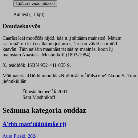
caarnijdd
Lââʹzzet vuästtõõzzid
quantity
Ääiʹtest (11 kpl)
Ooudaskovvõs
Caarâst leäi mooččâs nijdd, kååʹtt ij silttääm mainsted. Måtam
sääʹmpäʹrnn leäi ceälkkam jeännses, što son väldd caarniõđ
kaavân. Täin aaʹššin maainâst tät sääʹm-maainâs, koon lij
mainstam Anastasia Moshnikoff (1893-1984).
X. teädldõk. ISBN 952-441-055-9.
Mättmateriaal
Tiõddumouddaz
Nuõrttsääʹmǩiõllsa
Vueʹllškooul
Sääʹmm
jieʹnnǩiõllân
Õlmstâʹttemeeʹǩǩ 2001
Satu Moshnikoff
Seämma kategoria ouddaz
Äʹrbb mättʼtõõttâmǩeʹrjj
Aura Pieski, 2024