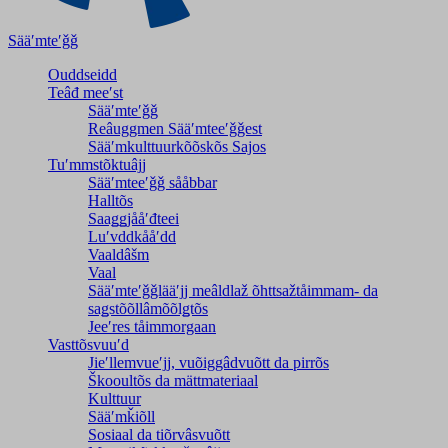
Sääʹmteʹǧǧ
Ouddseidd
Teâđ meeʹst
Sääʹmteʹǧǧ
Reâuggmen Sääʹmteeʹǧǧest
Sääʹmkulttuurkõõskõs Sajos
Tuʹmmstõktuâjj
Sääʹmteeʹǧǧ sååbbar
Halltõs
Saaǥǥjååʹđteei
Luʹvddkååʹdd
Vaaldâšm
Vaal
Sääʹmteʹǧǧlääʹjj meâldlaž õhttsažtåimmam- da
saǥstõõllâmõõlǥtõs
Jeeʹres tåimmorgaan
Vasttõsvuuʹd
Jieʹllemvueʹjj, vuõiggâdvuõtt da pirrõs
Škooultõs da mättmateriaal
Kulttuur
Sääʹmǩiõll
Sosiaal da tiõrvâsvuõtt