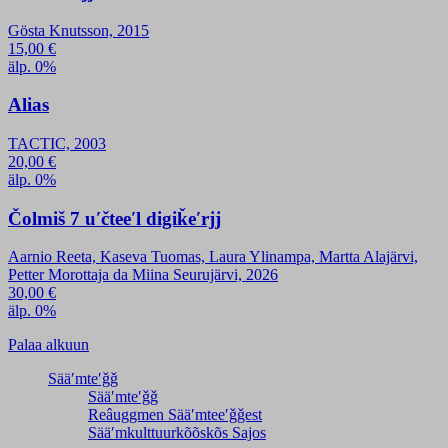
Gösta Knutsson, 2015
15,00
€
älp. 0%
Alias
TACTIC, 2003
20,00
€
älp. 0%
Čolmiš 7 uʹčteeʹl digiǩeʹrjj
Aarnio Reeta, Kaseva Tuomas, Laura Ylinampa, Martta Alajärvi,
Petter Morottaja da Miina Seurujärvi, 2026
30,00
€
älp. 0%
Palaa alkuun
Sääʹmteʹǧǧ
Sääʹmteʹǧǧ
Reâuggmen Sääʹmteeʹǧǧest
Sääʹmkulttuurkõõskõs Sajos