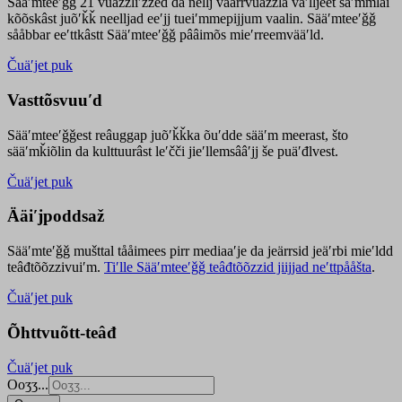
Sääʹmteeʹǧǧ 21 vuäzzliʹžžed da nellj väärrvuäzzla vaʹlljeet säʹmmlai
kõõskâst juõʹǩǩ neelljad eeʹjj tueiʹmmepijjum vaalin. Sääʹmteeʹǧǧ
sååbbar eeʹttkâstt Sääʹmteeʹǧǧ pââimõs mieʹrreemvääʹld.
Čuäʹjet puk
Vasttõsvuuʹd
Sääʹmteeʹǧǧest
reâuggap
juõʹǩǩka
õuʹdde
sääʹm meer
ast
, što
sääʹmǩiõlin da kulttuurâst leʹčči jieʹllemsââʹjj še puäʹđlvest.
Čuäʹjet puk
Ääiʹjpoddsaž
Sääʹmteʹǧǧ mušttal tååimees pirr mediaaʹje da jeärrsid jeäʹrbi mieʹldd
teâđtõõzzivuiʹm.
Tiʹlle Sääʹmteeʹǧǧ teâđtõõzzid jiijjad neʹttpååšta
.
Čuäʹjet puk
Õhttvuõtt-teâđ
Čuäʹjet puk
Ooʒʒ...