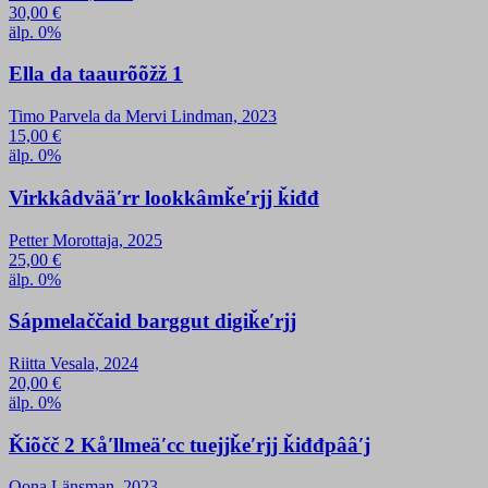
30,00
€
älp. 0%
Ella da taaurõõžž 1
Timo Parvela da Mervi Lindman, 2023
15,00
€
älp. 0%
Virkkâdvääʹrr lookkâmǩeʹrjj ǩiđđ
Petter Morottaja, 2025
25,00
€
älp. 0%
Sápmelaččaid barggut digiǩeʹrjj
Riitta Vesala, 2024
20,00
€
älp. 0%
Ǩiõčč 2 Kåʹllmeäʹcc tuejjǩeʹrjj ǩiđđpââʹj
Oona Länsman, 2023