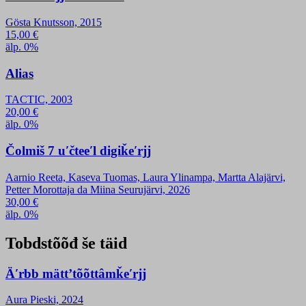
Gösta Knutsson, 2015
15,00
€
älp. 0%
Alias
TACTIC, 2003
20,00
€
älp. 0%
Čolmiš 7 uʹčteeʹl digiǩeʹrjj
Aarnio Reeta, Kaseva Tuomas, Laura Ylinampa, Martta Alajärvi,
Petter Morottaja da Miina Seurujärvi, 2026
30,00
€
älp. 0%
Tobdstõõđ še täid
Äʹrbb mättʼtõõttâmǩeʹrjj
Aura Pieski, 2024