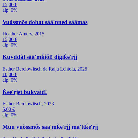
15,00
€
älp. 0%
Vuõssmõs dohat sääʹnned säämas
Heather Amery, 2015
15,00
€
älp. 0%
Kuvddâl sääʹmǩiõl! digiǩeʹrjj
Esther Berelowitsch da Raija Lehtola, 2025
10,00
€
älp. 0%
Ǩeeʹrjet bukvaid!
Esther Berelowitsch, 2023
5,00
€
älp. 0%
Muu vuõssmõs sääʹmǩeʹrjj mäʹttǩeʹrjj