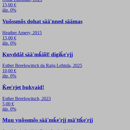
15,00
€
älp. 0%
Vuõssmõs dohat sääʹnned säämas
Heather Amery, 2015
15,00
€
älp. 0%
Kuvddâl sääʹmǩiõl! digiǩeʹrjj
Esther Berelowitsch da Raija Lehtola, 2025
10,00
€
älp. 0%
Ǩeeʹrjet bukvaid!
Esther Berelowitsch, 2023
5,00
€
älp. 0%
Muu vuõssmõs sääʹmǩeʹrjj mäʹttǩeʹrjj