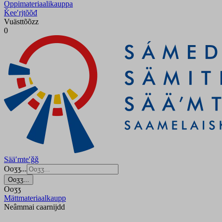
Oppimateriaalikauppa
Ǩeeʹrjtõõđ
Vuästtõõzz
0
Sääʹmteʹǧǧ
Ooʒʒ...
Ooʒʒ...
Ooʒʒ
Mättmateriaalkaupp
Neâmmai caarnijdd