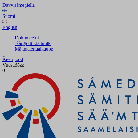
Davvisámegiella
Suomi
English
Dokumeeʹnt
Jåårǥlõʹtti da tuulk
Mättmateriaalkaupp
Ǩeeʹrjtõõđ
Vuästtõõzz
0