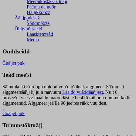
Meeraikõskksaž tuâjj
Päärna da nuõr
Haʹŋǩǩõõzz
Ääiʹjpoddsaž
Šõddmõõžž
Õhttvuõtt-teâđ
Laasktemteâđ
Media
Ouddseidd
Čuäʹjet puk
Teâđ meeʹst
Säʹmmla liâ Euroopp unioon vuuʹd oʹdinak alggmeer. Säʹmmlai
alggmeersââʹjj lij juʹn raavuum
Lääʹdd vuâđđlääʹjjest
. Nuʹt 6
proseeʹnt veeʹzz maaiʹlm naroodâst leʹbe 476 miljoon oummu koʹlle
alggmeeraid. Alggmeer jeäʹlle 90 jeeʹres riikk vuuʹdest.
Čuäʹjet puk
Tuʹmmstõktuâjj