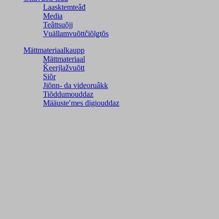
Laasktemteâđ
Media
Teâttsuõjj
Vuällamvuõttčiõlǥtõs
Mättmateriaalkaupp
Mättmateriaal
Ǩeerjlažvuõtt
Siõr
Jiõnn- da videoruâkk
Tiõddumouddaz
Määusteʹmes digiouddaz