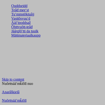
Ouddseidd
Teâđ meeʹst
Tuʹmmstõktuâjj
Vasttõsvuuʹd
Ääiʹjpoddsaž
Õhttvuõtt-teâđ
Jåårǥlõʹtti da tuulk
Mättmateriaalkaupp
Skip to content
Nuõrttsääʹmǩiõll
nuo
Anarâškielâ
Nuõrttsääʹmǩiõll