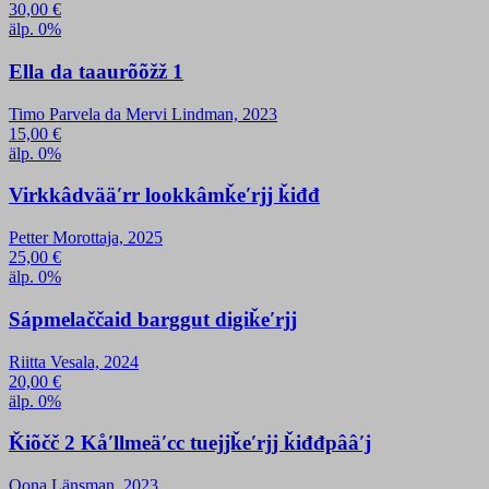
30,00
€
älp. 0%
Ella da taaurõõžž 1
Timo Parvela da Mervi Lindman, 2023
15,00
€
älp. 0%
Virkkâdvääʹrr lookkâmǩeʹrjj ǩiđđ
Petter Morottaja, 2025
25,00
€
älp. 0%
Sápmelaččaid barggut digiǩeʹrjj
Riitta Vesala, 2024
20,00
€
älp. 0%
Ǩiõčč 2 Kåʹllmeäʹcc tuejjǩeʹrjj ǩiđđpââʹj
Oona Länsman, 2023