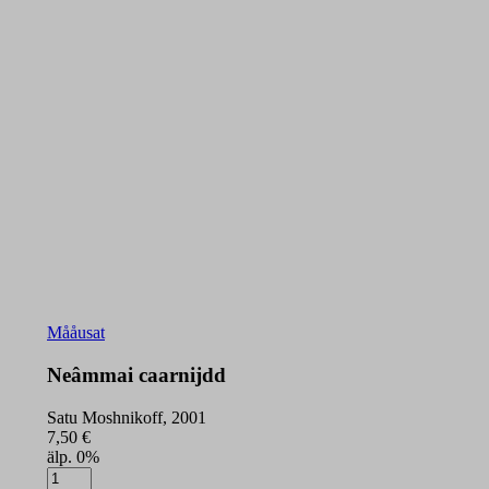
Mååusat
Neâmmai caarnijdd
Satu Moshnikoff, 2001
7,50
€
älp. 0%
Neâmmai