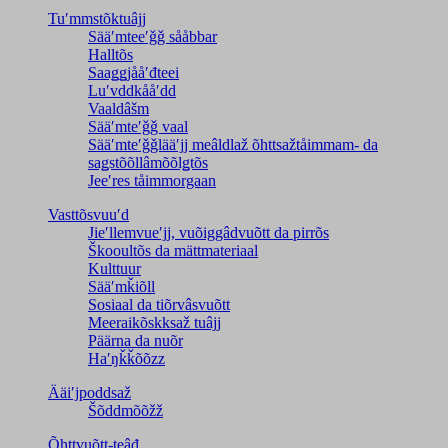
Tuʹmmstõktuâjj
Sääʹmteeʹǧǧ sååbbar
Halltõs
Saaǥǥjååʹđteei
Luʹvddkååʹdd
Vaaldâšm
Sääʹmteʹǧǧ vaal
Sääʹmteʹǧǧlääʹjj meâldlaž õhttsažtåimmam- da
saǥstõõllâmõõlǥtõs
Jeeʹres tåimmorgaan
Vasttõsvuuʹd
Jieʹllemvueʹjj, vuõiggâdvuõtt da pirrõs
Škooultõs da mättmateriaal
Kulttuur
Sääʹmǩiõll
Sosiaal da tiõrvâsvuõtt
Meeraikõskksaž tuâjj
Päärna da nuõr
Haʹŋǩǩõõzz
Ääiʹjpoddsaž
Šõddmõõžž
Õhttvuõtt-teâđ