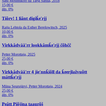
Satu Moshnikoff da Tarja Sanila, 2018
15,00
€
älp. 0%
Tiõrv! 1 liânt digiǩeʹrjj
Raija Lehtola da Esther Berelowitsch, 2025
10,00
€
älp. 0%
Virkkâdvääʹrr lookkâmǩeʹrjj čõhčč
Petter Morottaja, 2025
25,00
€
älp. 0%
Virkkâdvääʹrr 4 jieʹnnǩiõll da ǩeerjlažvuõtt
mättǩeʹrjj
Miina Seurujärvi, Petter Morottaja, 2024
25,00
€
älp. 0%
Peâtt Piõjjna taaurõš