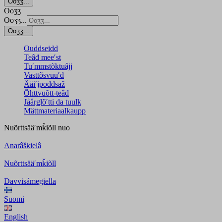
Ooʒʒ...
Ooʒʒ
Ooʒʒ...
Ooʒʒ...
Ouddseidd
Teâđ meeʹst
Tuʹmmstõktuâjj
Vasttõsvuuʹd
Ääiʹjpoddsaž
Õhttvuõtt-teâđ
Jåårǥlõʹtti da tuulk
Mättmateriaalkaupp
Nuõrttsääʹmǩiõll
nuo
Anarâškielâ
Nuõrttsääʹmǩiõll
Davvisámegiella
Suomi
English