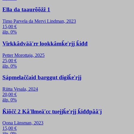
Ella da taaurõõžž 1
Timo Parvela da Mervi Lindman, 2023
15,00
€
älp. 0%
Virkkâdvääʹrr lookkâmǩeʹrjj ǩiđđ
Petter Morottaja, 2025
25,00
€
älp. 0%
Sápmelaččaid barggut digiǩeʹrjj
Riitta Vesala, 2024
20,00
€
älp. 0%
Ǩiõčč 2 Kåʹllmeäʹcc tuejjǩeʹrjj ǩiđđpââʹj
Oona Länsman, 2023
15,00
€
älp. 0%