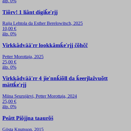
älp. 0%
Tiõrv! 1 liânt digiǩeʹrjj
Raija Lehtola da Esther Berelowitsch, 2025
10,00
€
älp. 0%
Virkkâdvääʹrr lookkâmǩeʹrjj čõhčč
Petter Morottaja, 2025
25,00
€
älp. 0%
Virkkâdvääʹrr 4 jieʹnnǩiõll da ǩeerjlažvuõtt
mättǩeʹrjj
Miina Seurujärvi, Petter Morottaja, 2024
25,00
€
älp. 0%
Peâtt Piõjjna taaurõš
Gösta Knutsson, 2015