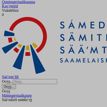
Oppimateriaalikauppa
Ǩeeʹrjtõõđ
Vuästtõõzz
0
Sääʹmteʹǧǧ
Ooʒʒ...
Ooʒʒ...
Ooʒʒ
Mättmateriaalkaupp
Sääʹmǩiõl mättǩeʹrjj