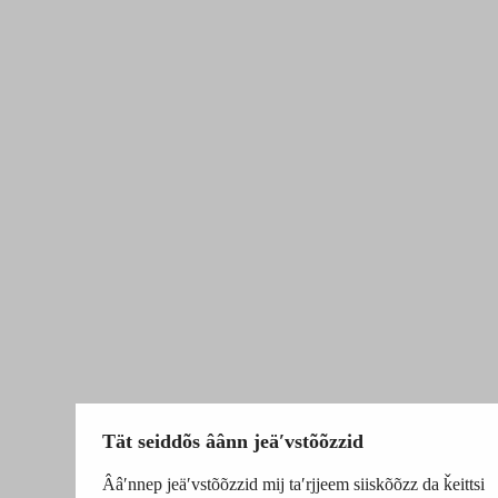
Tät seiddõs âânn jeäʹvstõõzzid
Ââʹnnep jeäʹvstõõzzid mij taʹrjjeem siiskõõzz da ǩeittsi