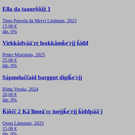
Ella da taaurõõžž 1
Timo Parvela da Mervi Lindman, 2023
15,00
€
älp. 0%
Virkkâdvääʹrr lookkâmǩeʹrjj ǩiđđ
Petter Morottaja, 2025
25,00
€
älp. 0%
Sápmelaččaid barggut digiǩeʹrjj
Riitta Vesala, 2024
20,00
€
älp. 0%
Ǩiõčč 2 Kåʹllmeäʹcc tuejjǩeʹrjj ǩiđđpââʹj
Oona Länsman, 2023
15,00
€
älp. 0%