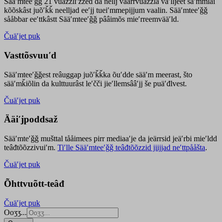
Sääʹmteeʹǧǧ 21 vuäzzliʹžžed da nellj väärrvuäzzla vaʹlljeet säʹmmlai
kõõskâst juõʹǩǩ neelljad eeʹjj tueiʹmmepijjum vaalin. Sääʹmteeʹǧǧ
sååbbar eeʹttkâstt Sääʹmteeʹǧǧ pââimõs mieʹrreemvääʹld.
Čuäʹjet puk
Vasttõsvuuʹd
Sääʹmteeʹǧǧest
reâuggap
juõʹǩǩka
õuʹdde
sääʹm meer
ast
, što
sääʹmǩiõlin da kulttuurâst leʹčči jieʹllemsââʹjj še puäʹđlvest.
Čuäʹjet puk
Ääiʹjpoddsaž
Sääʹmteʹǧǧ mušttal tååimees pirr mediaaʹje da jeärrsid jeäʹrbi mieʹldd
teâđtõõzzivuiʹm.
Tiʹlle Sääʹmteeʹǧǧ teâđtõõzzid jiijjad neʹttpååšta
.
Čuäʹjet puk
Õhttvuõtt-teâđ
Čuäʹjet puk
Ooʒʒ...