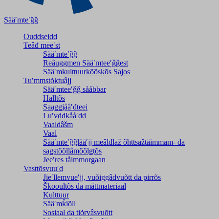
Sääʹmteʹǧǧ
Ouddseidd
Teâđ meeʹst
Sääʹmteʹǧǧ
Reâuggmen Sääʹmteeʹǧǧest
Sääʹmkulttuurkõõskõs Sajos
Tuʹmmstõktuâjj
Sääʹmteeʹǧǧ sååbbar
Halltõs
Saaǥǥjååʹđteei
Luʹvddkååʹdd
Vaaldâšm
Vaal
Sääʹmteʹǧǧlääʹjj meâldlaž õhttsažtåimmam- da
saǥstõõllâmõõlǥtõs
Jeeʹres tåimmorgaan
Vasttõsvuuʹd
Jieʹllemvueʹjj, vuõiggâdvuõtt da pirrõs
Škooultõs da mättmateriaal
Kulttuur
Sääʹmǩiõll
Sosiaal da tiõrvâsvuõtt