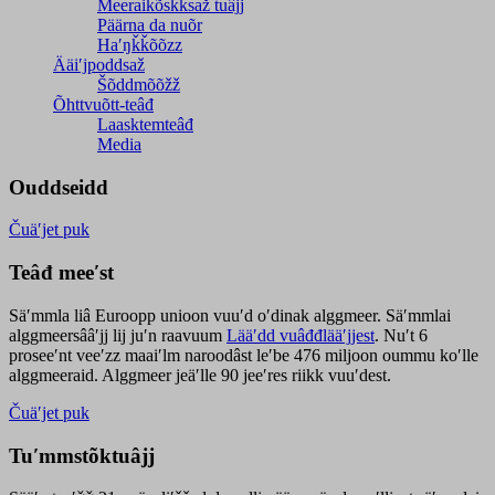
Meeraikõskksaž tuâjj
Päärna da nuõr
Haʹŋǩǩõõzz
Ääiʹjpoddsaž
Šõddmõõžž
Õhttvuõtt-teâđ
Laasktemteâđ
Media
Ouddseidd
Čuäʹjet puk
Teâđ meeʹst
Säʹmmla liâ Euroopp unioon vuuʹd oʹdinak alggmeer. Säʹmmlai
alggmeersââʹjj lij juʹn raavuum
Lääʹdd vuâđđlääʹjjest
. Nuʹt 6
proseeʹnt veeʹzz maaiʹlm naroodâst leʹbe 476 miljoon oummu koʹlle
alggmeeraid. Alggmeer jeäʹlle 90 jeeʹres riikk vuuʹdest.
Čuäʹjet puk
Tuʹmmstõktuâjj