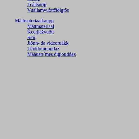
Teâttsuõjj
Vuällamvuõttčiõlǥtõs
Mättmateriaalkaupp
Mättmateriaal
Ǩeerjlažvuõtt
Siõr
Jiõnn- da videoruâkk
Tiõddumouddaz
Määusteʹmes digiouddaz