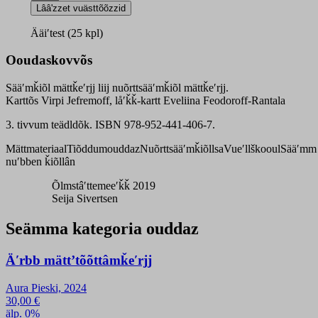
mättǩeʹrjj
Lââʹzzet vuästtõõzzid
quantity
Ääiʹtest (25 kpl)
Ooudaskovvõs
Sääʹmǩiõl mättǩeʹrjj liij nuõrttsääʹmǩiõl mättǩeʹrjj.
Karttõs Virpi Jefremoff, låʹǩǩ-kartt Eveliina Feodoroff-Rantala
3. tivvum teädldõk. ISBN 978-952-441-406-7.
Mättmateriaal
Tiõddumouddaz
Nuõrttsääʹmǩiõllsa
Vueʹllškooul
Sääʹmm
nuʹbben ǩiõllân
Õlmstâʹttemeeʹǩǩ 2019
Seija Sivertsen
Seämma kategoria ouddaz
Äʹrbb mättʼtõõttâmǩeʹrjj
Aura Pieski, 2024
30,00
€
älp. 0%