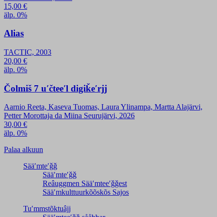
15,00
€
älp. 0%
Alias
TACTIC, 2003
20,00
€
älp. 0%
Čolmiš 7 uʹčteeʹl digiǩeʹrjj
Aarnio Reeta, Kaseva Tuomas, Laura Ylinampa, Martta Alajärvi,
Petter Morottaja da Miina Seurujärvi, 2026
30,00
€
älp. 0%
Palaa alkuun
Sääʹmteʹǧǧ
Sääʹmteʹǧǧ
Reâuggmen Sääʹmteeʹǧǧest
Sääʹmkulttuurkõõskõs Sajos
Tuʹmmstõktuâjj