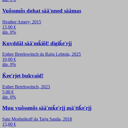
Vuõssmõs dohat sääʹnned säämas
Heather Amery, 2015
15,00
€
älp. 0%
Kuvddâl sääʹmǩiõl! digiǩeʹrjj
Esther Berelowitsch da Raija Lehtola, 2025
10,00
€
älp. 0%
Ǩeeʹrjet bukvaid!
Esther Berelowitsch, 2023
5,00
€
älp. 0%
Muu vuõssmõs sääʹmǩeʹrjj mäʹttǩeʹrjj
Satu Moshnikoff da Tarja Sanila, 2018
15,00
€