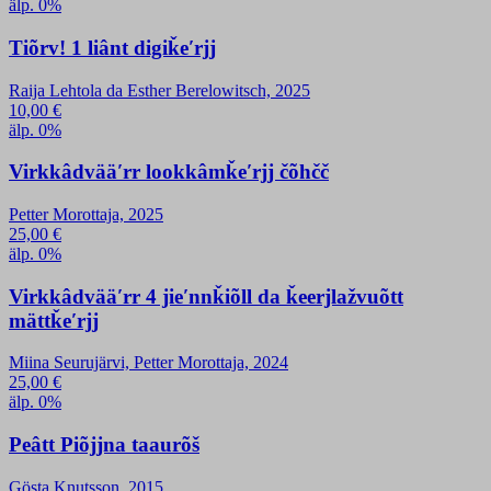
älp. 0%
Tiõrv! 1 liânt digiǩeʹrjj
Raija Lehtola da Esther Berelowitsch, 2025
10,00
€
älp. 0%
Virkkâdvääʹrr lookkâmǩeʹrjj čõhčč
Petter Morottaja, 2025
25,00
€
älp. 0%
Virkkâdvääʹrr 4 jieʹnnǩiõll da ǩeerjlažvuõtt
mättǩeʹrjj
Miina Seurujärvi, Petter Morottaja, 2024
25,00
€
älp. 0%
Peâtt Piõjjna taaurõš
Gösta Knutsson, 2015