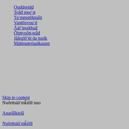
Ouddseidd
Teâđ meeʹst
Tuʹmmstõktuâjj
Vasttõsvuuʹd
Ääiʹjpoddsaž
Õhttvuõtt-teâđ
Jåårǥlõʹtti da tuulk
Mättmateriaalkaupp
Skip to content
Nuõrttsääʹmǩiõll
nuo
Anarâškielâ
Nuõrttsääʹmǩiõll