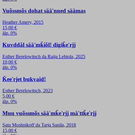
Vuõssmõs dohat sääʹnned säämas
Heather Amery, 2015
15,00
€
älp. 0%
Kuvddâl sääʹmǩiõl! digiǩeʹrjj
Esther Berelowitsch da Raija Lehtola, 2025
10,00
€
älp. 0%
Ǩeeʹrjet bukvaid!
Esther Berelowitsch, 2023
5,00
€
älp. 0%
Muu vuõssmõs sääʹmǩeʹrjj mäʹttǩeʹrjj
Satu Moshnikoff da Tarja Sanila, 2018
15,00
€