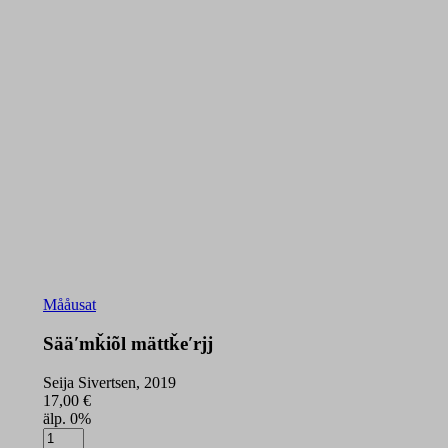
Mååusat
Sääʹmǩiõl mättǩeʹrjj
Seija Sivertsen, 2019
17,00
€
älp. 0%
Sääʹmǩiõl