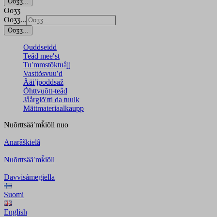
Ooʒʒ...
Ooʒʒ
Ooʒʒ...
Ooʒʒ...
Ouddseidd
Teâđ meeʹst
Tuʹmmstõktuâjj
Vasttõsvuuʹd
Ääiʹjpoddsaž
Õhttvuõtt-teâđ
Jåårǥlõʹtti da tuulk
Mättmateriaalkaupp
Nuõrttsääʹmǩiõll
nuo
Anarâškielâ
Nuõrttsääʹmǩiõll
Davvisámegiella
Suomi
English