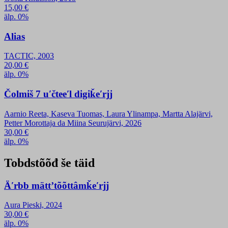
15,00
€
älp. 0%
Alias
TACTIC, 2003
20,00
€
älp. 0%
Čolmiš 7 uʹčteeʹl digiǩeʹrjj
Aarnio Reeta, Kaseva Tuomas, Laura Ylinampa, Martta Alajärvi,
Petter Morottaja da Miina Seurujärvi, 2026
30,00
€
älp. 0%
Tobdstõõđ še täid
Äʹrbb mättʼtõõttâmǩeʹrjj
Aura Pieski, 2024
30,00
€
älp. 0%