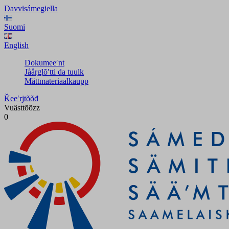
Davvisámegiella
Suomi
English
Dokumeeʹnt
Jåårǥlõʹtti da tuulk
Mättmateriaalkaupp
Ǩeeʹrjtõõđ
Vuästtõõzz
0