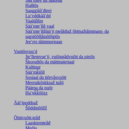
Sääʹmteeʹǧǧ sååbbar
Halltõs
Saaǥǥjååʹđteei
Luʹvddkååʹdd
Vaaldâšm
Sääʹmteʹǧǧ vaal
Sääʹmteʹǧǧlääʹjj meâldlaž õhttsažtåimmam- da
saǥstõõllâmõõlǥtõs
Jeeʹres tåimmorgaan
Vasttõsvuuʹd
Jieʹllemvueʹjj, vuõiggâdvuõtt da pirrõs
Škooultõs da mättmateriaal
Kulttuur
Sääʹmǩiõll
Sosiaal da tiõrvâsvuõtt
Meeraikõskksaž tuâjj
Päärna da nuõr
Haʹŋǩǩõõzz
Ääiʹjpoddsaž
Šõddmõõžž
Õhttvuõtt-teâđ
Laasktemteâđ
Media