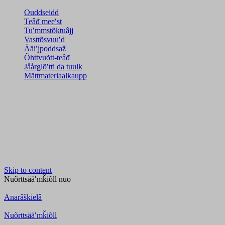
Ouddseidd
Teâđ meeʹst
Tuʹmmstõktuâjj
Vasttõsvuuʹd
Ääiʹjpoddsaž
Õhttvuõtt-teâđ
Jåårǥlõʹtti da tuulk
Mättmateriaalkaupp
Skip to content
Nuõrttsääʹmǩiõll
nuo
Anarâškielâ
Nuõrttsääʹmǩiõll