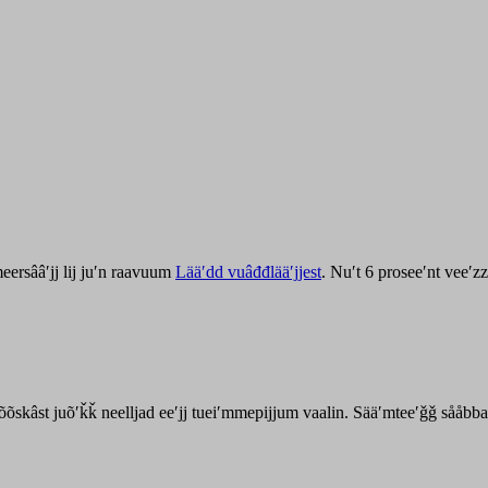
ersââʹjj lij juʹn raavuum
Lääʹdd vuâđđlääʹjjest
. Nuʹt 6 proseeʹnt veeʹ
kõõskâst juõʹǩǩ neelljad eeʹjj tueiʹmmepijjum vaalin. Sääʹmteeʹǧǧ sååbb