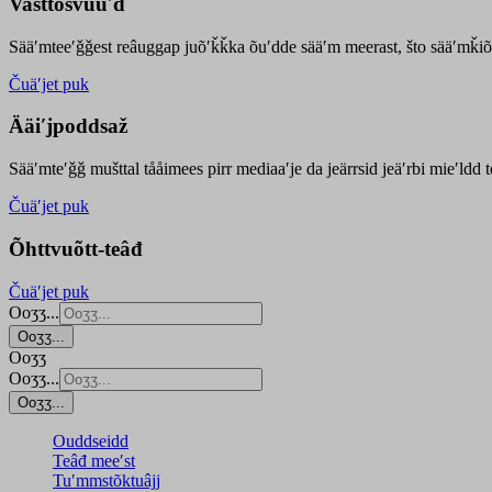
Vasttõsvuuʹd
Sääʹmteeʹǧǧest
reâuggap
juõʹǩǩka
õuʹdde
sääʹm meer
ast
, što sääʹmǩiõ
Čuäʹjet puk
Ääiʹjpoddsaž
Sääʹmteʹǧǧ mušttal tååimees pirr mediaaʹje da jeärrsid jeäʹrbi mieʹldd
Čuäʹjet puk
Õhttvuõtt-teâđ
Čuäʹjet puk
Ooʒʒ...
Ooʒʒ...
Ooʒʒ
Ooʒʒ...
Ooʒʒ...
Ouddseidd
Teâđ meeʹst
Tuʹmmstõktuâjj