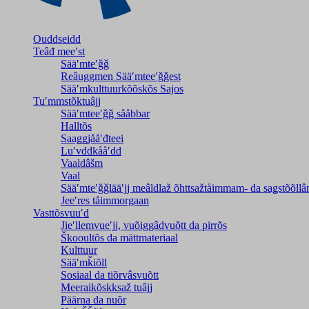
Ouddseidd
Teâđ meeʹst
Sääʹmteʹǧǧ
Reâuggmen Sääʹmteeʹǧǧest
Sääʹmkulttuurkõõskõs Sajos
Tuʹmmstõktuâjj
Sääʹmteeʹǧǧ sååbbar
Halltõs
Saaǥǥjååʹđteei
Luʹvddkååʹdd
Vaaldâšm
Vaal
Sääʹmteʹǧǧlääʹjj meâldlaž õhttsažtåimmam- da saǥstõõll
Jeeʹres tåimmorgaan
Vasttõsvuuʹd
Jieʹllemvueʹjj, vuõiggâdvuõtt da pirrõs
Škooultõs da mättmateriaal
Kulttuur
Sääʹmǩiõll
Sosiaal da tiõrvâsvuõtt
Meeraikõskksaž tuâjj
Päärna da nuõr