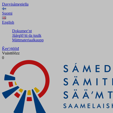
Davvisámegiella
Suomi
English
Dokumeeʹnt
Jåårǥlõʹtti da tuulk
Mättmateriaalkaupp
Ǩeeʹrjtõõđ
Vuästtõõzz
0