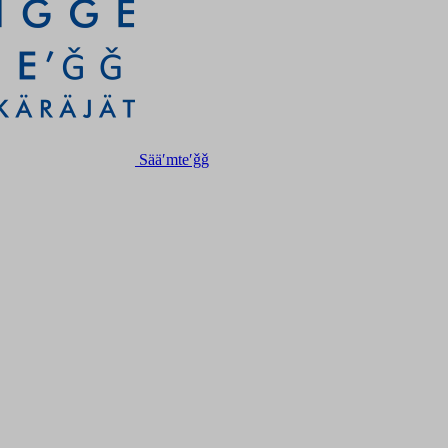
Sääʹmteʹǧǧ