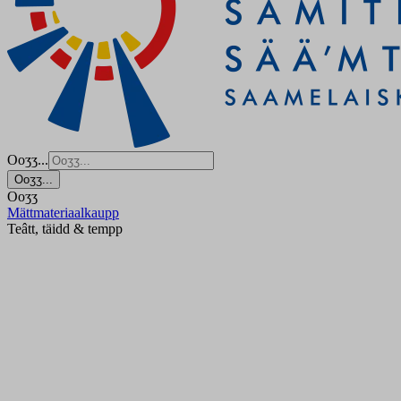
Ooʒʒ...
Ooʒʒ...
Ooʒʒ
Mättmateriaalkaupp
Teâtt, täidd & tempp