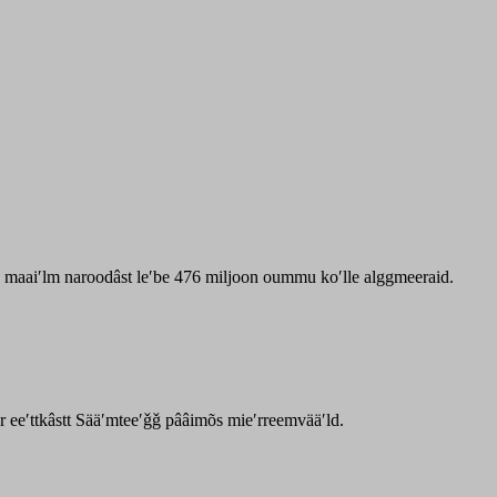
zz maaiʹlm naroodâst leʹbe 476 miljoon oummu koʹlle alggmeeraid.
ar eeʹttkâstt Sääʹmteeʹǧǧ pââimõs mieʹrreemvääʹld.