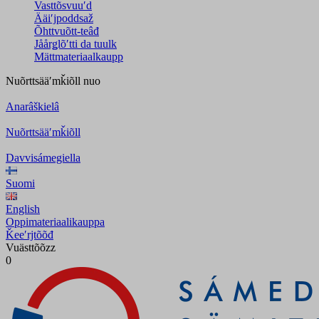
Vasttõsvuuʹd
Ääiʹjpoddsaž
Õhttvuõtt-teâđ
Jåårǥlõʹtti da tuulk
Mättmateriaalkaupp
Nuõrttsääʹmǩiõll
nuo
Anarâškielâ
Nuõrttsääʹmǩiõll
Davvisámegiella
Suomi
English
Oppimateriaalikauppa
Ǩeeʹrjtõõđ
Vuästtõõzz
0