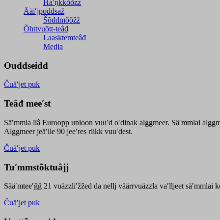
Haʹŋǩǩõõzz
Ääiʹjpoddsaž
Šõddmõõžž
Õhttvuõtt-teâđ
Laasktemteâđ
Media
Ouddseidd
Čuäʹjet puk
Teâđ meeʹst
Säʹmmla liâ Euroopp unioon vuuʹd oʹdinak alggmeer. Säʹmmlai alggme
Alggmeer jeäʹlle 90 jeeʹres riikk vuuʹdest.
Čuäʹjet puk
Tuʹmmstõktuâjj
Sääʹmteeʹǧǧ 21 vuäzzliʹžžed da nellj väärrvuäzzla vaʹlljeet säʹmmlai 
Čuäʹjet puk