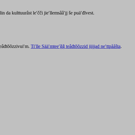
lin da kulttuurâst leʹčči jieʹllemsââʹjj še puäʹđlvest.
 teâđtõõzzivuiʹm.
Tiʹlle Sääʹmteeʹǧǧ teâđtõõzzid jiijjad neʹttpååšta
.