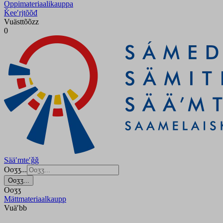
Oppimateriaalikauppa
Ǩeeʹrjtõõđ
Vuästtõõzz
0
Sääʹmteʹǧǧ
Ooʒʒ...
Ooʒʒ...
Ooʒʒ
Mättmateriaalkaupp
Vuäʹbb