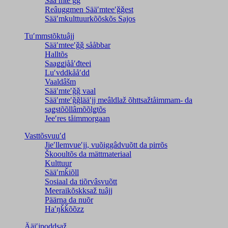
Sääʹmteʹǧǧ
Reâuggmen Sääʹmteeʹǧǧest
Sääʹmkulttuurkõõskõs Sajos
Tuʹmmstõktuâjj
Sääʹmteeʹǧǧ sååbbar
Halltõs
Saaǥǥjååʹđteei
Luʹvddkååʹdd
Vaaldâšm
Sääʹmteʹǧǧ vaal
Sääʹmteʹǧǧlääʹjj meâldlaž õhttsažtåimmam- da
saǥstõõllâmõõlǥtõs
Jeeʹres tåimmorgaan
Vasttõsvuuʹd
Jieʹllemvueʹjj, vuõiggâdvuõtt da pirrõs
Škooultõs da mättmateriaal
Kulttuur
Sääʹmǩiõll
Sosiaal da tiõrvâsvuõtt
Meeraikõskksaž tuâjj
Päärna da nuõr
Haʹŋǩǩõõzz
Ääiʹjpoddsaž