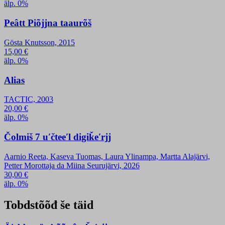
älp. 0%
Peâtt Piõjjna taaurõš
Gösta Knutsson, 2015
15,00
€
älp. 0%
Alias
TACTIC, 2003
20,00
€
älp. 0%
Čolmiš 7 uʹčteeʹl digiǩeʹrjj
Aarnio Reeta, Kaseva Tuomas, Laura Ylinampa, Martta Alajärvi,
Petter Morottaja da Miina Seurujärvi, 2026
30,00
€
älp. 0%
Tobdstõõđ še täid