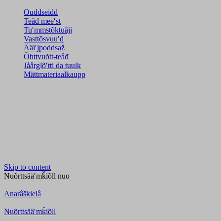
Ouddseidd
Teâđ meeʹst
Tuʹmmstõktuâjj
Vasttõsvuuʹd
Ääiʹjpoddsaž
Õhttvuõtt-teâđ
Jåårǥlõʹtti da tuulk
Mättmateriaalkaupp
Skip to content
Nuõrttsääʹmǩiõll
nuo
Anarâškielâ
Nuõrttsääʹmǩiõll