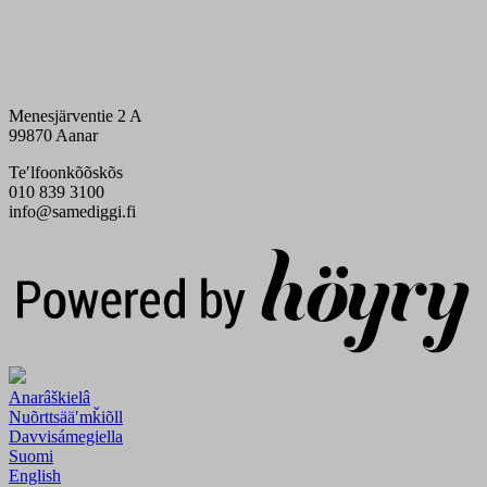
Menesjärventie 2 A
99870 Aanar
Teʹlfoonkõõskõs
010 839 3100
info@samediggi.fi
Digi- ja mainostoimisto Höyry Rovaniemi ja Oulu
Anarâškielâ
Nuõrttsääʹmǩiõll
Davvisámegiella
Suomi
English