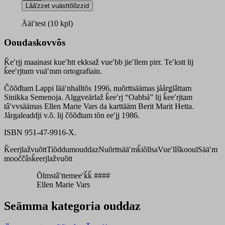
quantity
Lââʹzzet vuästtõõzzid
Ääiʹtest (10 kpl)
Ooudaskovvõs
Ǩeʹrjj maainast kueʹhtt ekksaž vueʹbb jieʹllem pirr. Teʹkstt lij
ǩeeʹrjtum vuäʹmm ortografiain.
Čõõđtam Lappi lääʹnhalltõs 1996, nuõrttsäämas jåårǥlâttam
Sinikka Semenoja. Alggveärlaž ǩeeʹrj “Oabbá” lij ǩeeʹrjtam
tâʹvvsäämas Ellen Marie Vars da karttääm Berit Marit Hetta.
Jårgaleaddji v.õ. lij čõõđtam tõn eeʹjj 1986.
ISBN 951-47-9916-X.
Ǩeerjlažvuõtt
Tiõddumouddaz
Nuõrttsääʹmǩiõllsa
Vueʹllškooul
Sääʹm
mooččâsǩeerjlažvuõtt
Õlmstâʹttemeeʹǩǩ ####
Ellen Marie Vars
Seämma kategoria ouddaz