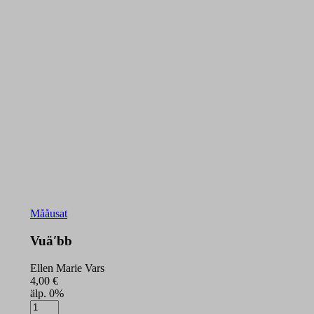
Mååusat
Vuäʹbb
Ellen Marie Vars
4,00
€
älp. 0%
Vuäʹbb