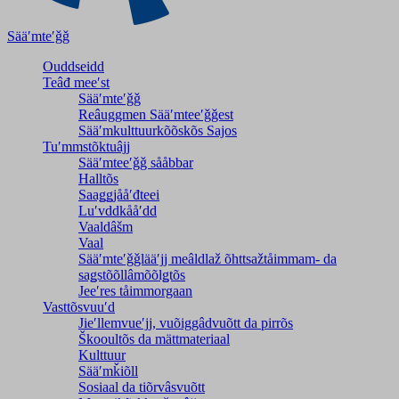
Sääʹmteʹǧǧ
Ouddseidd
Teâđ meeʹst
Sääʹmteʹǧǧ
Reâuggmen Sääʹmteeʹǧǧest
Sääʹmkulttuurkõõskõs Sajos
Tuʹmmstõktuâjj
Sääʹmteeʹǧǧ sååbbar
Halltõs
Saaǥǥjååʹđteei
Luʹvddkååʹdd
Vaaldâšm
Vaal
Sääʹmteʹǧǧlääʹjj meâldlaž õhttsažtåimmam- da
saǥstõõllâmõõlǥtõs
Jeeʹres tåimmorgaan
Vasttõsvuuʹd
Jieʹllemvueʹjj, vuõiggâdvuõtt da pirrõs
Škooultõs da mättmateriaal
Kulttuur
Sääʹmǩiõll
Sosiaal da tiõrvâsvuõtt