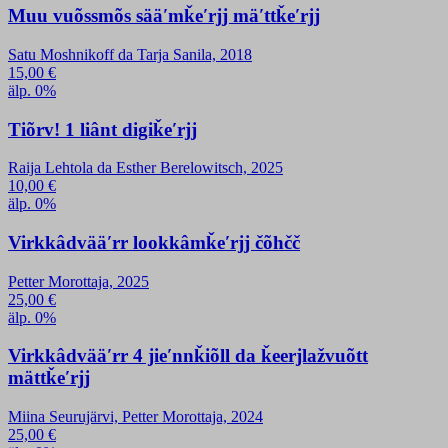
Muu vuõssmõs sääʹmǩeʹrjj mäʹttǩeʹrjj
Satu Moshnikoff da Tarja Sanila, 2018
15,00
€
älp. 0%
Tiõrv! 1 liânt digiǩeʹrjj
Raija Lehtola da Esther Berelowitsch, 2025
10,00
€
älp. 0%
Virkkâdvääʹrr lookkâmǩeʹrjj čõhčč
Petter Morottaja, 2025
25,00
€
älp. 0%
Virkkâdvääʹrr 4 jieʹnnǩiõll da ǩeerjlažvuõtt
mättǩeʹrjj
Miina Seurujärvi, Petter Morottaja, 2024
25,00
€