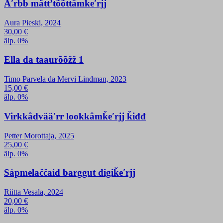
Äʹrbb mättʼtõõttâmǩeʹrjj
Aura Pieski, 2024
30,00
€
älp. 0%
Ella da taaurõõžž 1
Timo Parvela da Mervi Lindman, 2023
15,00
€
älp. 0%
Virkkâdvääʹrr lookkâmǩeʹrjj ǩiđđ
Petter Morottaja, 2025
25,00
€
älp. 0%
Sápmelaččaid barggut digiǩeʹrjj
Riitta Vesala, 2024
20,00
€
älp. 0%