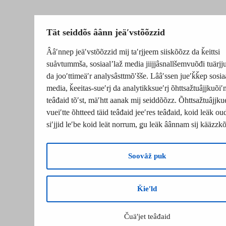
Tät seiddõs âânn jeäʹvstõõzzid
Ââʹnnep jeäʹvstõõzzid mij taʹrjjeem siiskõõzz da ǩeittsi
suåvtummša, sosiaalʼlaž media jiijjâsnallšemvuõđi tuärj
da jooʹttimeäʹr analysâsttmõʹšše. Lââʹssen jueʹǩǩep sosia
media, ǩeeitas-sueʹrj da analytikksueʹrj õhttsažtuâjjkuõiʹ
teâđaid tõʹst, mäʹhtt aanak mij seiddõõzz. Õhttsažtuâjjku
vueiʹtte õhtteed täid teâđaid jeeʹres teâđaid, koid leäk o
siʹjjid leʹbe koid leät norrum, ǥu leäk âânnam sij kääzzk
Soovâž puk
Ǩieʹld
Čuäʹjet teâđaid