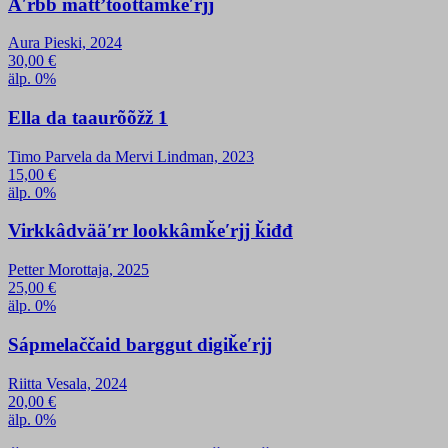
Äʹrbb mättʼtõõttâmǩeʹrjj
Aura Pieski, 2024
30,00
€
älp. 0%
Ella da taaurõõžž 1
Timo Parvela da Mervi Lindman, 2023
15,00
€
älp. 0%
Virkkâdvääʹrr lookkâmǩeʹrjj ǩiđđ
Petter Morottaja, 2025
25,00
€
älp. 0%
Sápmelaččaid barggut digiǩeʹrjj
Riitta Vesala, 2024
20,00
€
älp. 0%