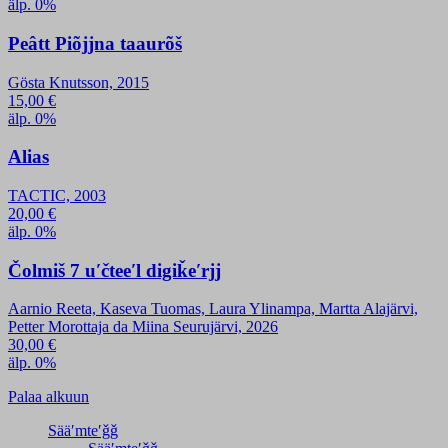
älp. 0%
Peâtt Piõjjna taaurõš
Gösta Knutsson, 2015
15,00
€
älp. 0%
Alias
TACTIC, 2003
20,00
€
älp. 0%
Čolmiš 7 uʹčteeʹl digiǩeʹrjj
Aarnio Reeta, Kaseva Tuomas, Laura Ylinampa, Martta Alajärvi,
Petter Morottaja da Miina Seurujärvi, 2026
30,00
€
älp. 0%
Palaa alkuun
Sääʹmteʹǧǧ