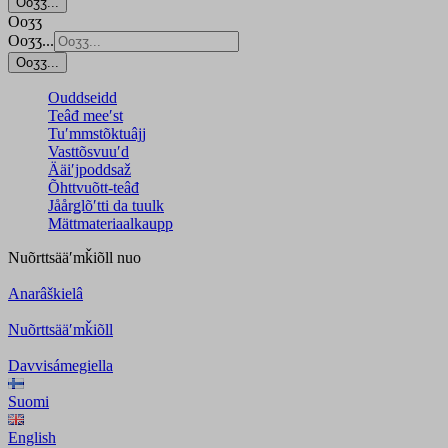
Ooʒʒ...
Ooʒʒ
Ooʒʒ...
Ooʒʒ...
Ouddseidd
Teâđ meeʹst
Tuʹmmstõktuâjj
Vasttõsvuuʹd
Ääiʹjpoddsaž
Õhttvuõtt-teâđ
Jåårǥlõʹtti da tuulk
Mättmateriaalkaupp
Nuõrttsääʹmǩiõll
nuo
Anarâškielâ
Nuõrttsääʹmǩiõll
Davvisámegiella
Suomi
English