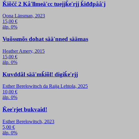
Ǩiõčč 2 Kåʹllmeäʹcc tuejjǩeʹrjj ǩiđđpââʹj
Oona Länsman, 2023
15,00
€
älp. 0%
Vuõssmõs dohat sääʹnned säämas
Heather Amery, 2015
15,00
€
älp. 0%
Kuvddâl sääʹmǩiõl! digiǩeʹrjj
Esther Berelowitsch da Raija Lehtola, 2025
10,00
€
älp. 0%
Ǩeeʹrjet bukvaid!
Esther Berelowitsch, 2023
5,00
€
älp. 0%