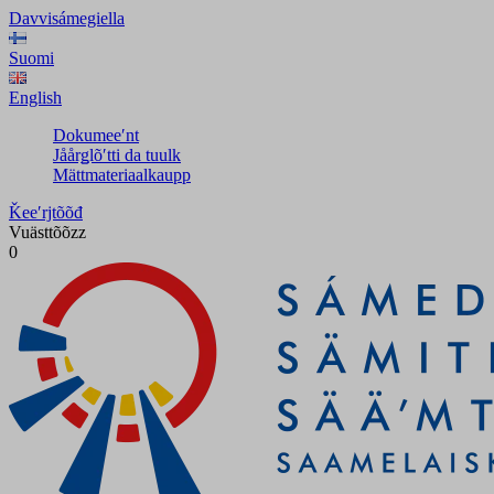
Davvisámegiella
Suomi
English
Dokumeeʹnt
Jåårǥlõʹtti da tuulk
Mättmateriaalkaupp
Ǩeeʹrjtõõđ
Vuästtõõzz
0