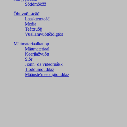
Šõddmõõžž
Õhttvuõtt-teâđ
Laasktemteâđ
Media
Teâttsuõjj
Vuällamvuõttčiõlǥtõs
Mättmateriaalkaupp
Mättmateriaal
Ǩeerjlažvuõtt
Siõr
Jiõnn- da videoruâkk
Tiõddumouddaz
Määusteʹmes digiouddaz