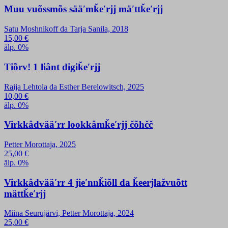
Muu vuõssmõs sääʹmǩeʹrjj mäʹttǩeʹrjj
Satu Moshnikoff da Tarja Sanila, 2018
15,00
€
älp. 0%
Tiõrv! 1 liânt digiǩeʹrjj
Raija Lehtola da Esther Berelowitsch, 2025
10,00
€
älp. 0%
Virkkâdvääʹrr lookkâmǩeʹrjj čõhčč
Petter Morottaja, 2025
25,00
€
älp. 0%
Virkkâdvääʹrr 4 jieʹnnǩiõll da ǩeerjlažvuõtt
mättǩeʹrjj
Miina Seurujärvi, Petter Morottaja, 2024
25,00
€