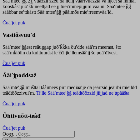
Sääʹmteeʹǧǧ 21 vuäzzliʹžžed da nellj väärrvuäzzla vaʹlljeet säʹmmlai
kõõskâst juõʹǩǩ neelljad eeʹjj tueiʹmmepijjum vaalin. Sääʹmteeʹǧǧ
sååbbar eeʹttkâstt Sääʹmteeʹǧǧ pââimõs mieʹrreemvääʹld.
Čuäʹjet puk
Vasttõsvuuʹd
Sääʹmteeʹǧǧest
reâuggap
juõʹǩǩka
õuʹdde
sääʹm meer
ast
, što
sääʹmǩiõlin da kulttuurâst leʹčči jieʹllemsââʹjj še puäʹđlvest.
Čuäʹjet puk
Ääiʹjpoddsaž
Sääʹmteʹǧǧ mušttal tååimees pirr mediaaʹje da jeärrsid jeäʹrbi mieʹldd
teâđtõõzzivuiʹm.
Tiʹlle Sääʹmteeʹǧǧ teâđtõõzzid jiijjad neʹttpååšta
.
Čuäʹjet puk
Õhttvuõtt-teâđ
Čuäʹjet puk
Ooʒʒ...