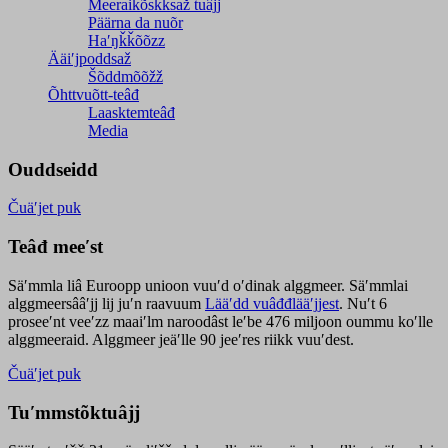
Meeraikõskksaž tuâjj
Päärna da nuõr
Haʹŋǩǩõõzz
Ääiʹjpoddsaž
Šõddmõõžž
Õhttvuõtt-teâđ
Laasktemteâđ
Media
Ouddseidd
Čuäʹjet puk
Teâđ meeʹst
Säʹmmla liâ Euroopp unioon vuuʹd oʹdinak alggmeer. Säʹmmlai
alggmeersââʹjj lij juʹn raavuum
Lääʹdd vuâđđlääʹjjest
. Nuʹt 6
proseeʹnt veeʹzz maaiʹlm naroodâst leʹbe 476 miljoon oummu koʹlle
alggmeeraid. Alggmeer jeäʹlle 90 jeeʹres riikk vuuʹdest.
Čuäʹjet puk
Tuʹmmstõktuâjj