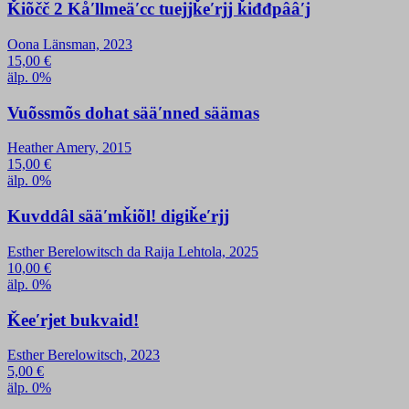
Ǩiõčč 2 Kåʹllmeäʹcc tuejjǩeʹrjj ǩiđđpââʹj
Oona Länsman, 2023
15,00
€
älp. 0%
Vuõssmõs dohat sääʹnned säämas
Heather Amery, 2015
15,00
€
älp. 0%
Kuvddâl sääʹmǩiõl! digiǩeʹrjj
Esther Berelowitsch da Raija Lehtola, 2025
10,00
€
älp. 0%
Ǩeeʹrjet bukvaid!
Esther Berelowitsch, 2023
5,00
€
älp. 0%