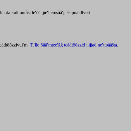
lin da kulttuurâst leʹčči jieʹllemsââʹjj še puäʹđlvest.
 teâđtõõzzivuiʹm.
Tiʹlle Sääʹmteeʹǧǧ teâđtõõzzid jiijjad neʹttpååšta
.