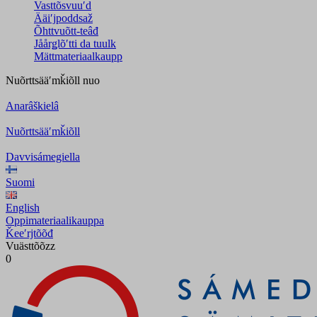
Vasttõsvuuʹd
Ääiʹjpoddsaž
Õhttvuõtt-teâđ
Jåårǥlõʹtti da tuulk
Mättmateriaalkaupp
Nuõrttsääʹmǩiõll
nuo
Anarâškielâ
Nuõrttsääʹmǩiõll
Davvisámegiella
Suomi
English
Oppimateriaalikauppa
Ǩeeʹrjtõõđ
Vuästtõõzz
0