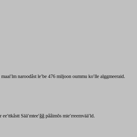
zz maaiʹlm naroodâst leʹbe 476 miljoon oummu koʹlle alggmeeraid.
ar eeʹttkâstt Sääʹmteeʹǧǧ pââimõs mieʹrreemvääʹld.