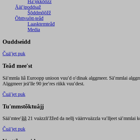
Haʹŋǩǩõõzz
Ääiʹjpoddsaž
Šõddmõõžž
Õhttvuõtt-teâđ
Laasktemteâđ
Media
Ouddseidd
Čuäʹjet puk
Teâđ meeʹst
Säʹmmla liâ Euroopp unioon vuuʹd oʹdinak alggmeer. Säʹmmlai alggme
Alggmeer jeäʹlle 90 jeeʹres riikk vuuʹdest.
Čuäʹjet puk
Tuʹmmstõktuâjj
Sääʹmteeʹǧǧ 21 vuäzzliʹžžed da nellj väärrvuäzzla vaʹlljeet säʹmmlai 
Čuäʹjet puk