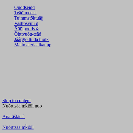
Ouddseidd
Teâđ meeʹst
Tuʹmmstõktuâjj
Vasttõsvuuʹd
Ääiʹjpoddsaž
Õhttvuõtt-teâđ
Jåårǥlõʹtti da tuulk
Mättmateriaalkaupp
Skip to content
Nuõrttsääʹmǩiõll
nuo
Anarâškielâ
Nuõrttsääʹmǩiõll