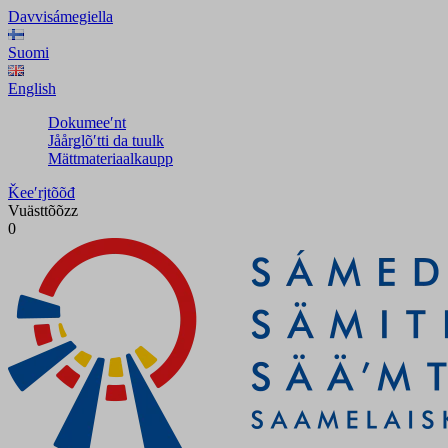
Davvisámegiella
Suomi
English
Dokumeeʹnt
Jåårǥlõʹtti da tuulk
Mättmateriaalkaupp
Ǩeeʹrjtõõđ
Vuästtõõzz
0