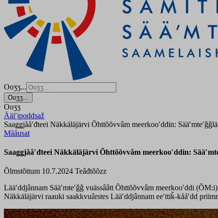
Ooʒʒ...
Ooʒʒ...
Ooʒʒ
Ääiʹjpoddsaž
Saaǥǥjååʹđteei Näkkäläjärvi Õhttõõvvâm meerkooʹddin: Sääʹmteʹǧǧlääʹǩ
Mååusat
Saaǥǥjååʹđteei Näkkäläjärvi Õhttõõvvâm meerkooʹddin: Sääʹmteʹǧ
Õlmstõttum 10.7.2024
Teâđtõõzz
Lääʹddjânnam Sääʹmteʹǧǧ vuässââtt Õhttõõvvâm meerkooʹddi (ÕM:i) a
Näkkäläjärvi raauki saakkvuârstes Lääʹddjânnam eeʹttiǩ-kååʹdd priimm