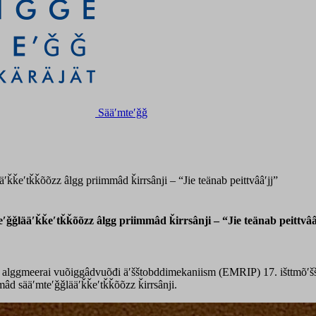
Sääʹmteʹǧǧ
ǩeʹtǩǩõõzz âlgg priimmâd ǩirrsânji – “Jie teänab peittvââʹjj”
ǧlääʹǩǩeʹtǩǩõõzz âlgg priimmâd ǩirrsânji – “Jie teänab peittvââ
lggmeerai vuõiggâdvuõđi äʹšštobddimekaniism (EMRIP) 17. išttmõʹšše 
âd sääʹmteʹǧǧlääʹǩǩeʹtǩǩõõzz ǩirrsânji.