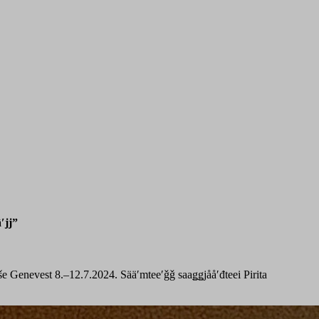
ʹjj”
Genevest 8.–12.7.2024. Sääʹmteeʹǧǧ saaǥǥjååʹđteei Pirita