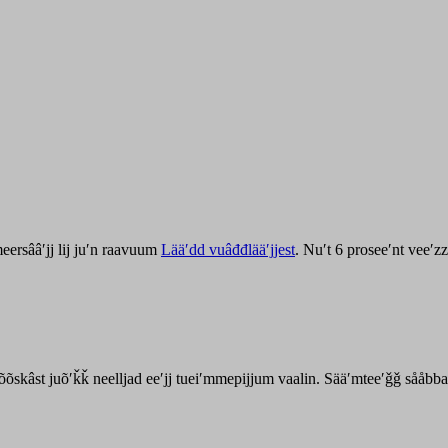
ersââʹjj lij juʹn raavuum
Lääʹdd vuâđđlääʹjjest
. Nuʹt 6 proseeʹnt veeʹ
kõõskâst juõʹǩǩ neelljad eeʹjj tueiʹmmepijjum vaalin. Sääʹmteeʹǧǧ sååbb