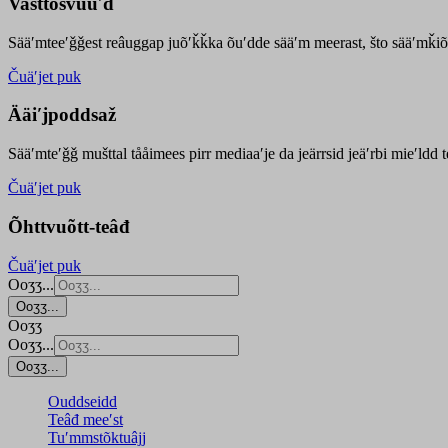
Vasttõsvuuʹd
Sääʹmteeʹǧǧest
reâuggap
juõʹǩǩka
õuʹdde
sääʹm meer
ast
, što sääʹmǩiõ
Čuäʹjet puk
Ääiʹjpoddsaž
Sääʹmteʹǧǧ mušttal tååimees pirr mediaaʹje da jeärrsid jeäʹrbi mieʹldd
Čuäʹjet puk
Õhttvuõtt-teâđ
Čuäʹjet puk
Ooʒʒ...
Ooʒʒ...
Ooʒʒ
Ooʒʒ...
Ooʒʒ...
Ouddseidd
Teâđ meeʹst
Tuʹmmstõktuâjj