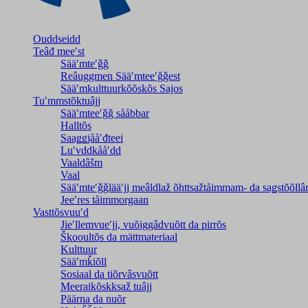
Ouddseidd
Teâđ meeʹst
Sääʹmteʹǧǧ
Reâuggmen Sääʹmteeʹǧǧest
Sääʹmkulttuurkõõskõs Sajos
Tuʹmmstõktuâjj
Sääʹmteeʹǧǧ sååbbar
Halltõs
Saaǥǥjååʹđteei
Luʹvddkååʹdd
Vaaldâšm
Vaal
Sääʹmteʹǧǧlääʹjj meâldlaž õhttsažtåimmam- da saǥstõõll
Jeeʹres tåimmorgaan
Vasttõsvuuʹd
Jieʹllemvueʹjj, vuõiggâdvuõtt da pirrõs
Škooultõs da mättmateriaal
Kulttuur
Sääʹmǩiõll
Sosiaal da tiõrvâsvuõtt
Meeraikõskksaž tuâjj
Päärna da nuõr