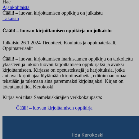
Hae
Ajankohtaista
Čääli! – luovan kirjoittamisen oppikirja on julkaistu
Takaisin
Čääli! – luovan kirjoittamisen oppikirja on julkaistu
Julkaistu 26.1.2024
Tiedotteet, Koulutus ja oppimateriaali,
Oppimateriaalit
Čääli! – luovan kirjoittamisen inarinsaamen oppikirja on tarkoitettu
yläasteen ja lukion luovan kirjoittamisen oppikirjaksi ja avuksi
kirjoittamiseen. Kirjassa on opetustekstejä ja harjoituksia, jotka
auttavat kirjoittajaa löytämään kirjoitusaiheita, editoimaan omaa
tekstiään ja tulemaan aina paremmaksi kirjoittajaksi. Kirjan on
toteuttanut Iida Kerokoski.
Kirjaa voi tilata Saamelaiskäräjien verkkokaupasta:
Čääli! – luovan kirjoittamisen oppikirja