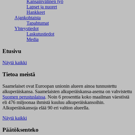
Kansainvälinen työ
Lapset ja nuoret
Hankkeet
Ajankohtaista
Tapahtumat
Yhteystiedot
Laskutustiedot
Media
Etusivu
Näytä kaikki
Tietoa meistä
Saamelaiset ovat Euroopan unionin alueen ainoa tunnustettu
alkuperäiskansa. Saamelaisten alkuperäiskansa-asema on vahvistettu
Suomen perustuslaissa
.
Noin 6 prosenttia koko maailman väestöstä
eli 476 miljoonaa ihmistä kuuluu alkuperäiskansoihin.
Alkuperäiskansoja elää 90 eri valtion alueella.
Näytä kaikki
Päätöksenteko