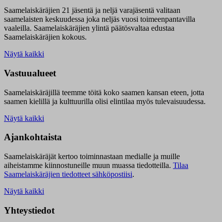
Saamelaiskäräjien 21 jäsentä ja neljä varajäsentä valitaan
saamelaisten keskuudessa joka neljäs vuosi toimeenpantavilla
vaaleilla. Saamelaiskäräjien ylintä päätösvaltaa edustaa
Saamelaiskäräjien kokous.
Näytä kaikki
Vastuualueet
Saamelaiskäräjillä t
eemme töitä koko saamen kansan eteen, jotta
saamen kielillä ja kulttuurilla olisi elintilaa myös tulevaisuudessa.
Näytä kaikki
Ajankohtaista
Saamelaiskäräjät kertoo toiminnastaan medialle ja muille
aiheistamme kiinnostuneille muun muassa tiedotteilla.
Tilaa
Saamelaiskäräjien tiedotteet sähköpostiisi
.
Näytä kaikki
Yhteystiedot