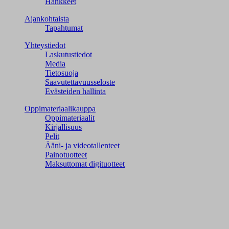
Hankkeet
Ajankohtaista
Tapahtumat
Yhteystiedot
Laskutustiedot
Media
Tietosuoja
Saavutettavuusseloste
Evästeiden hallinta
Oppimateriaalikauppa
Oppimateriaalit
Kirjallisuus
Pelit
Ääni- ja videotallenteet
Painotuotteet
Maksuttomat digituotteet