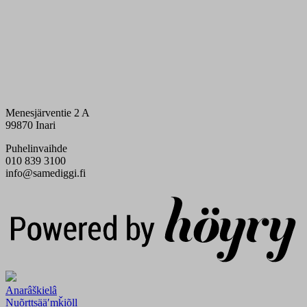
Menesjärventie 2 A
99870 Inari
Puhelinvaihde
010 839 3100
info@samediggi.fi
Digi- ja mainostoimisto Höyry Rovaniemi ja Oulu
Anarâškielâ
Nuõrttsääʹmǩiõll