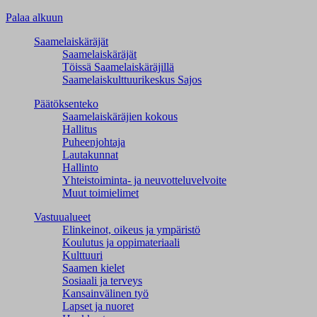
Palaa alkuun
Saamelaiskäräjät
Saamelaiskäräjät
Töissä Saamelaiskäräjillä
Saamelaiskulttuuri­keskus Sajos
Päätöksenteko
Saamelaiskäräjien kokous
Hallitus
Puheenjohtaja
Lautakunnat
Hallinto
Yhteistoiminta- ja neuvotteluvelvoite
Muut toimielimet
Vastuualueet
Elinkeinot, oikeus ja ympäristö
Koulutus ja oppimateriaali
Kulttuuri
Saamen kielet
Sosiaali ja terveys
Kansainvälinen työ
Lapset ja nuoret