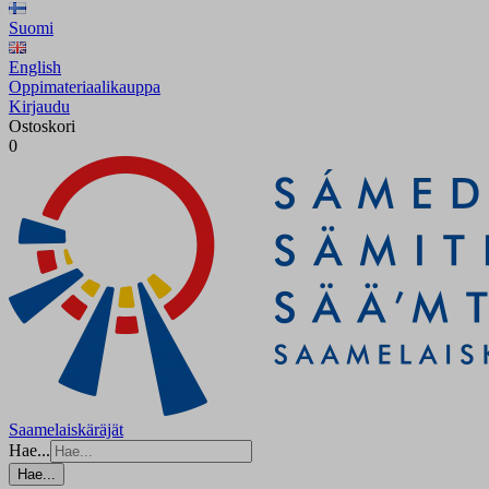
Suomi
English
Oppimateriaalikauppa
Kirjaudu
Ostoskori
0
Saamelaiskäräjät
Hae...
Hae...