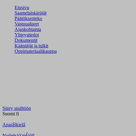
Etusivu
Saamelaiskäräjät
Päätöksenteko
Vastuualueet
Ajankohtaista
Yhteystiedot
Dokumentit
Kääntäjät ja tulkit
Oppimateriaalikauppa
Siirry sisältöön
Suomi
fi
Anarâškielâ
Nuõrttsääʹmǩiõll