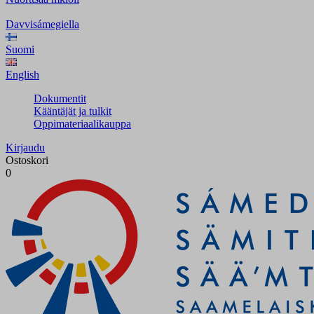
Davvisámegiella
Suomi
English
Dokumentit
Kääntäjät ja tulkit
Oppimateriaalikauppa
Kirjaudu
Ostoskori
0