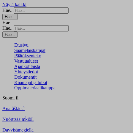
Näytä kaikki
Hae...
Hae...
Hae
Hae...
Hae...
Etusivu
Saamelaiskäräjät
Päätöksenteko
Vastuualueet
Ajankohtaista
Yhteystiedot
Dokumentit
Kääntäjät ja tulkit
Oppimateriaalikauppa
Suomi
fi
Anarâškielâ
Nuõrttsääʹmǩiõll
Davvisámegiella