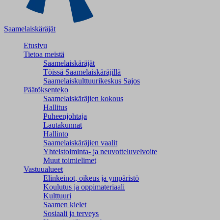
Saamelaiskäräjät
Etusivu
Tietoa meistä
Saamelaiskäräjät
Töissä Saamelaiskäräjillä
Saamelaiskulttuuri­keskus Sajos
Päätöksenteko
Saamelaiskäräjien kokous
Hallitus
Puheenjohtaja
Lautakunnat
Hallinto
Saamelaiskäräjien vaalit
Yhteistoiminta- ja neuvotteluvelvoite
Muut toimielimet
Vastuualueet
Elinkeinot, oikeus ja ympäristö
Koulutus ja oppimateriaali
Kulttuuri
Saamen kielet
Sosiaali ja terveys