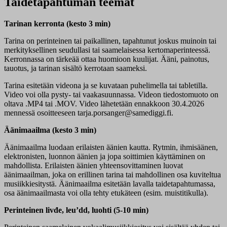
Taidetapahtuman teemat
Tarinan kerronta (kesto 3 min)
Tarina on perinteinen tai paikallinen, tapahtunut joskus muinoin tai
merkityksellinen seudullasi tai saamelaisessa kertomaperinteessä.
Kerronnassa on tärkeää ottaa huomioon kuulijat. Ääni, painotus,
tauotus, ja tarinan sisältö kerrotaan saameksi.
Tarina esitetään videona ja se kuvataan puhelimella tai tabletilla.
Video voi olla pysty- tai vaakasuunnassa. Videon tiedostomuoto on
oltava .MP4 tai .MOV. Video lähetetään ennakkoon 30.4.2026
mennessä osoitteeseen tarja.porsanger@samediggi.fi.
Äänimaailma (kesto 3 min)
Äänimaailma luodaan erilaisten äänien kautta. Rytmin, ihmisäänen,
elektronisten, luonnon äänien ja jopa soittimien käyttäminen on
mahdollista. Erilaisten äänien yhteensovittaminen luovat
äänimaailman, joka on erillinen tarina tai mahdollinen osa kuviteltua
musiikkiesitystä. Äänimaailma esitetään lavalla taidetapahtumassa,
o
sa äänimaailmasta voi olla tehty etukäteen (esim. muistitikulla).
Perinteinen livđe, leu’dd, luohti (5-10 min)