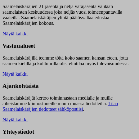
Saamelaiskäräjien 21 jäsentä ja neljä varajäsentä valitaan
saamelaisten keskuudessa joka neljäs vuosi toimeenpantavilla
vaaleilla. Saamelaiskäräjien ylintä päätösvaltaa edustaa
Saamelaiskäräjien kokous.
Näytä kaikki
Vastuualueet
Saamelaiskäräjillä t
eemme töitä koko saamen kansan eteen, jotta
saamen kielillä ja kulttuurilla olisi elintilaa myös tulevaisuudessa.
Näytä kaikki
Ajankohtaista
Saamelaiskäräjät kertoo toiminnastaan medialle ja muille
aiheistamme kiinnostuneille muun muassa tiedotteilla.
Tilaa
Saamelaiskäräjien tiedotteet sähköpostiisi
.
Näytä kaikki
Yhteystiedot