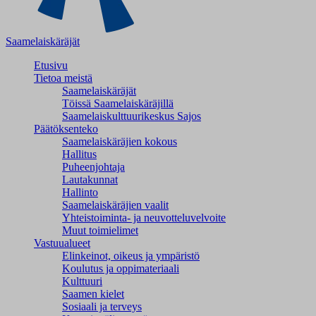
Saamelaiskäräjät
Etusivu
Tietoa meistä
Saamelaiskäräjät
Töissä Saamelaiskäräjillä
Saamelaiskulttuuri­keskus Sajos
Päätöksenteko
Saamelaiskäräjien kokous
Hallitus
Puheenjohtaja
Lautakunnat
Hallinto
Saamelaiskäräjien vaalit
Yhteistoiminta- ja neuvotteluvelvoite
Muut toimielimet
Vastuualueet
Elinkeinot, oikeus ja ympäristö
Koulutus ja oppimateriaali
Kulttuuri
Saamen kielet
Sosiaali ja terveys