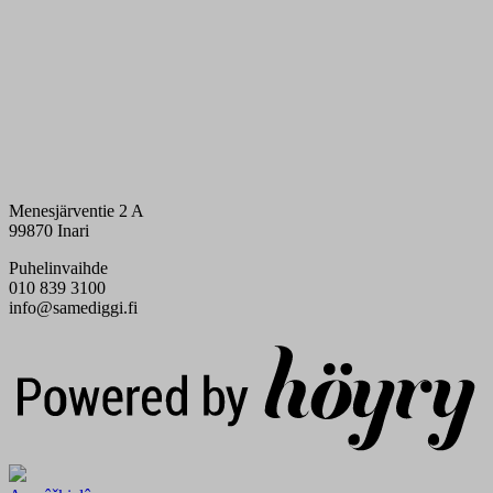
Menesjärventie 2 A
99870 Inari
Puhelinvaihde
010 839 3100
info@samediggi.fi
Digi- ja mainostoimisto Höyry Rovaniemi ja Oulu