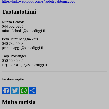
https://link.webropol.com/s/taidetapahtuma2026
Tuotantotiimi
Minna Lehtola
044 902 9295
minna.lehtola@samediggi.fi
Petra Biret Magga-Vars
040 732 5503
petra.magga@samediggi.fi
Tarja Porsanger
050 569 6065
tarja.porsanger@samediggi.fi
Jaa sivu eteenpäin
Facebook
Twitter
WhatsApp
Share
Muita uutisia