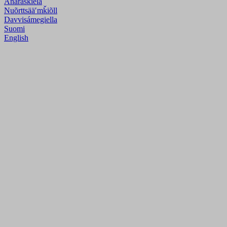
Anarâškielâ
Nuõrttsääʹmǩiõll
Davvisámegiella
Suomi
English