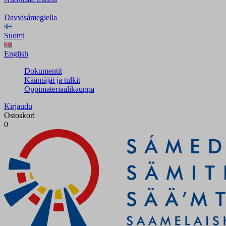
Davvisámegiella
Suomi
English
Dokumentit
Kääntäjät ja tulkit
Oppimateriaalikauppa
Kirjaudu
Ostoskori
0