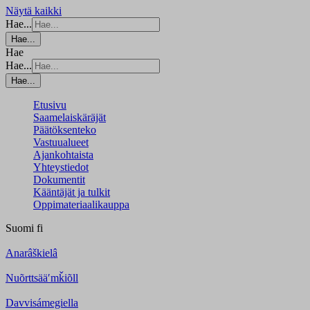
Näytä kaikki
Hae...
Hae...
Hae
Hae...
Hae...
Etusivu
Saamelaiskäräjät
Päätöksenteko
Vastuualueet
Ajankohtaista
Yhteystiedot
Dokumentit
Kääntäjät ja tulkit
Oppimateriaalikauppa
Suomi
fi
Anarâškielâ
Nuõrttsääʹmǩiõll
Davvisámegiella