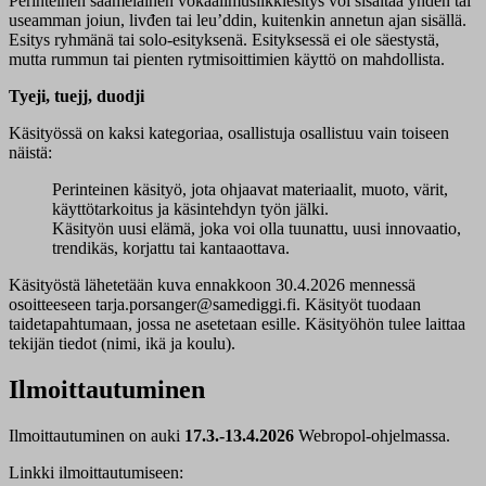
Perinteinen saamelainen vokaalimusiikkiesitys voi sisältää yhden tai
useamman joiun, livđen tai leu’ddin, kuitenkin annetun ajan sisällä.
Esitys ryhmänä tai solo-esityksenä. Esityksessä ei ole säestystä,
mutta rummun tai pienten rytmisoittimien käyttö on mahdollista.
Tyeji, tuejj, duodji
Käsityössä on kaksi kategoriaa, osallistuja osallistuu vain toiseen
näistä:
Perinteinen käsityö
, jota ohjaavat materiaalit, muoto, värit,
käyttötarkoitus ja käsintehdyn työn jälki.
Käsityön uusi elämä
, joka voi olla tuunattu, uusi innovaatio,
trendikäs, korjattu tai kantaaottava.
Käsityöstä lähetetään kuva ennakkoon 30.4.2026 mennessä
osoitteeseen tarja.porsanger@samediggi.fi. Käsityöt tuodaan
taidetapahtumaan, jossa ne asetetaan esille. Käsityöhön tulee laittaa
tekijän tiedot (nimi, ikä ja koulu).
Ilmoittautuminen
Ilmoittautuminen on auki
17.3.-13.4.2026
Webropol-ohjelmassa.
Linkki ilmoittautumiseen: