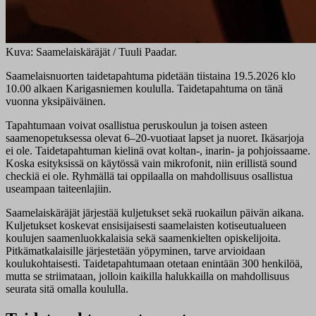
Kuva: Saamelaiskäräjät / Tuuli Paadar.
Saamelaisnuorten taidetapahtuma pidetään tiistaina 19.5.2026 klo
10.00 alkaen Karigasniemen koululla. Taidetapahtuma on tänä
vuonna yksipäiväinen.
Tapahtumaan voivat osallistua peruskoulun ja toisen asteen
saamenopetuksessa olevat 6–20-vuotiaat lapset ja nuoret. Ikäsarjoja
ei ole. Taidetapahtuman kielinä ovat koltan-, inarin- ja pohjoissaame.
Koska esityksissä on käytössä vain mikrofonit, niin erillistä sound
checkiä ei ole. Ryhmällä tai oppilaalla on mahdollisuus osallistua
useampaan taiteenlajiin.
Saamelaiskäräjät järjestää kuljetukset sekä ruokailun päivän aikana.
Kuljetukset koskevat ensisijaisesti saamelaisten kotiseutualueen
koulujen saamenluokkalaisia sekä saamenkielten opiskelijoita.
Pitkämatkalaisille järjestetään yöpyminen, tarve arvioidaan
koulukohtaisesti. Taidetapahtumaan otetaan enintään 300 henkilöä,
mutta se striimataan, jolloin kaikilla halukkailla on mahdollisuus
seurata sitä omalla koululla.