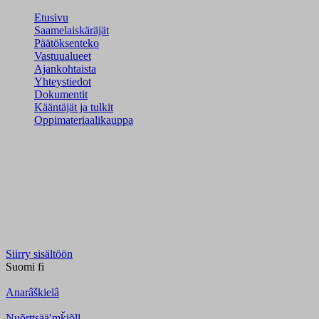
Etusivu
Saamelaiskäräjät
Päätöksenteko
Vastuualueet
Ajankohtaista
Yhteystiedot
Dokumentit
Kääntäjät ja tulkit
Oppimateriaalikauppa
Siirry sisältöön
Suomi
fi
Anarâškielâ
Nuõrttsääʹmǩiõll