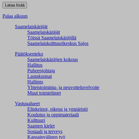
Palaa alkuun
Saamelaiskäräjät
Saamelaiskäräjät
Töissä Saamelaiskäräjillä
Saamelaiskulttuuri­keskus Sajos
Päätöksenteko
Saamelaiskäräjien kokous
Hallitus
Puheenjohtaja
Lautakunnat
Hallinto
Yhteistoiminta- ja neuvotteluvelvoite
Muut toimielimet
Vastuualueet
Elinkeinot, oikeus ja ympäristö
Koulutus ja oppimateriaali
Kulttuuri
Saamen kielet
Sosiaali ja terveys
Kansainvälinen työ