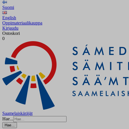
Suomi
English
Oppimateriaalikauppa
Kirjaudu
Ostoskori
0
Saamelaiskäräjät
Hae...
Hae...