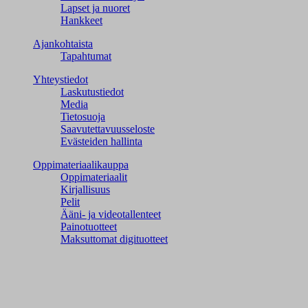
Lapset ja nuoret
Hankkeet
Ajankohtaista
Tapahtumat
Yhteystiedot
Laskutustiedot
Media
Tietosuoja
Saavutettavuusseloste
Evästeiden hallinta
Oppimateriaalikauppa
Oppimateriaalit
Kirjallisuus
Pelit
Ääni- ja videotallenteet
Painotuotteet
Maksuttomat digituotteet