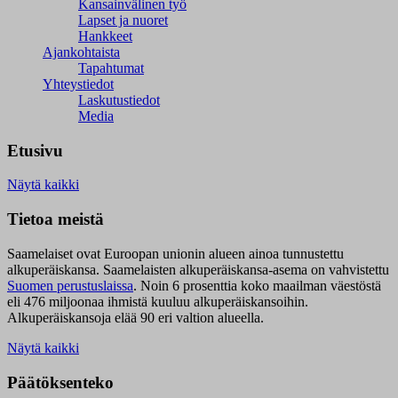
Kansainvälinen työ
Lapset ja nuoret
Hankkeet
Ajankohtaista
Tapahtumat
Yhteystiedot
Laskutustiedot
Media
Etusivu
Näytä kaikki
Tietoa meistä
Saamelaiset ovat Euroopan unionin alueen ainoa tunnustettu
alkuperäiskansa. Saamelaisten alkuperäiskansa-asema on vahvistettu
Suomen perustuslaissa
.
Noin 6 prosenttia koko maailman väestöstä
eli 476 miljoonaa ihmistä kuuluu alkuperäiskansoihin.
Alkuperäiskansoja elää 90 eri valtion alueella.
Näytä kaikki
Päätöksenteko