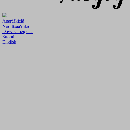
Anarâškielâ
Nuõrttsääʹmǩiõll
Davvisámegiella
Suomi
English