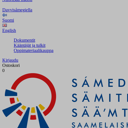
Davvisámegiella
Suomi
English
Dokumentit
Kääntäjät ja tulkit
Oppimateriaalikauppa
Kirjaudu
Ostoskori
0