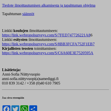
Tiedote ilmoittautumisen alkamisesta ja tapahtuman ohjelma
Tapahtuman
säännöt
Linkki
koulujen
ilmoittautumiseen:
https://link.webropolsurveys.com/S/7FED747726221A8
6
Linkki
esitysten
ilmoittautumiseen:
https://link.webropolsurveys.com/S/8BB3FCFA752F1EB7
Kirjallisten teosten
toimittaminen:
https://link.webropolsurveys.com/S/C6A60E3E7520595A
Lisätietoja:
Anni-Sofia Niittyvuopio
anni-sofia.niittyvuopi(a)samediggi.fi
010 839 3142 / +358 (0)40 610 7905
Jaa sivu eteenpäin
Facebook
Twitter
WhatsApp
Share