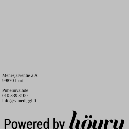
Menesjärventie 2 A
99870 Inari
Puhelinvaihde
010 839 3100
info@samediggi.fi
Digi- ja mainostoimisto Höyry Rovaniemi ja Oulu