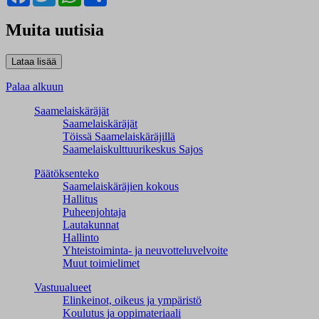
Muita uutisia
Palaa alkuun
Saamelaiskäräjät
Saamelaiskäräjät
Töissä Saamelaiskäräjillä
Saamelaiskulttuuri­keskus Sajos
Päätöksenteko
Saamelaiskäräjien kokous
Hallitus
Puheenjohtaja
Lautakunnat
Hallinto
Yhteistoiminta- ja neuvotteluvelvoite
Muut toimielimet
Vastuualueet
Elinkeinot, oikeus ja ympäristö
Koulutus ja oppimateriaali