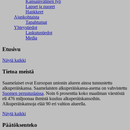
Kansainvälinen työ
Lapset ja nuoret
Hankkeet
Ajankohtaista
Tapahtumat
Yhteystiedot
Laskutustiedot
Media
Etusivu
Näytä kaikki
Tietoa meistä
Saamelaiset ovat Euroopan unionin alueen ainoa tunnustettu
alkuperäiskansa. Saamelaisten alkuperäiskansa-asema on vahvistettu
Suomen perustuslaissa
.
Noin 6 prosenttia koko maailman väestöstä
eli 476 miljoonaa ihmistä kuuluu alkuperäiskansoihin.
Alkuperäiskansoja elää 90 eri valtion alueella.
Näytä kaikki
Päätöksenteko