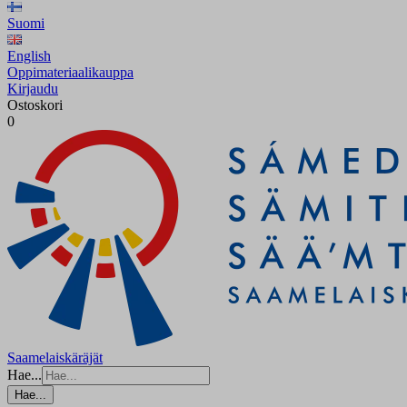
Suomi
English
Oppimateriaalikauppa
Kirjaudu
Ostoskori
0
Saamelaiskäräjät
Hae...
Hae...