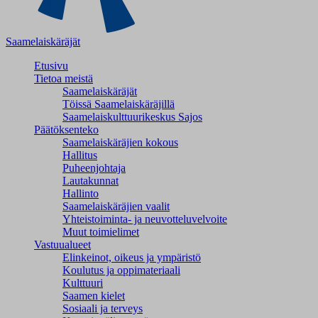
Saamelaiskäräjät
Etusivu
Tietoa meistä
Saamelaiskäräjät
Töissä Saamelaiskäräjillä
Saamelaiskulttuuri­keskus Sajos
Päätöksenteko
Saamelaiskäräjien kokous
Hallitus
Puheenjohtaja
Lautakunnat
Hallinto
Saamelaiskäräjien vaalit
Yhteistoiminta- ja neuvotteluvelvoite
Muut toimielimet
Vastuualueet
Elinkeinot, oikeus ja ympäristö
Koulutus ja oppimateriaali
Kulttuuri
Saamen kielet
Sosiaali ja terveys