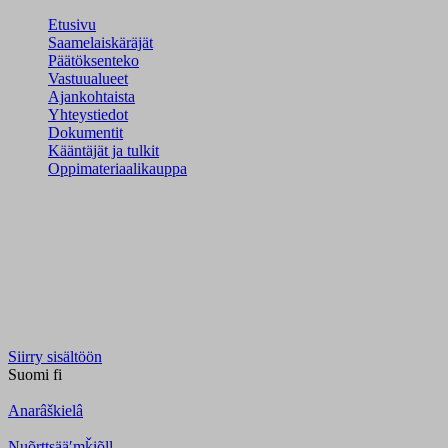
Etusivu
Saamelaiskäräjät
Päätöksenteko
Vastuualueet
Ajankohtaista
Yhteystiedot
Dokumentit
Kääntäjät ja tulkit
Oppimateriaalikauppa
Siirry sisältöön
Suomi
fi
Anarâškielâ
Nuõrttsääʹmǩiõll