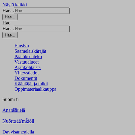
Näytä kaikki
Hae...
Hae...
Hae
Hae...
Hae...
Etusivu
Saamelaiskäräjät
Päätöksenteko
Vastuualueet
Ajankohtaista
Yhteystiedot
Dokumentit
Kääntäjät ja tulkit
Oppimateriaalikauppa
Suomi
fi
Anarâškielâ
Nuõrttsääʹmǩiõll
Davvisámegiella