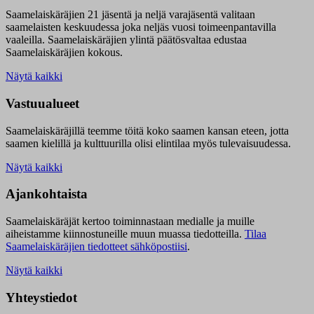
Saamelaiskäräjien 21 jäsentä ja neljä varajäsentä valitaan
saamelaisten keskuudessa joka neljäs vuosi toimeenpantavilla
vaaleilla. Saamelaiskäräjien ylintä päätösvaltaa edustaa
Saamelaiskäräjien kokous.
Näytä kaikki
Vastuualueet
Saamelaiskäräjillä t
eemme töitä koko saamen kansan eteen, jotta
saamen kielillä ja kulttuurilla olisi elintilaa myös tulevaisuudessa.
Näytä kaikki
Ajankohtaista
Saamelaiskäräjät kertoo toiminnastaan medialle ja muille
aiheistamme kiinnostuneille muun muassa tiedotteilla.
Tilaa
Saamelaiskäräjien tiedotteet sähköpostiisi
.
Näytä kaikki
Yhteystiedot