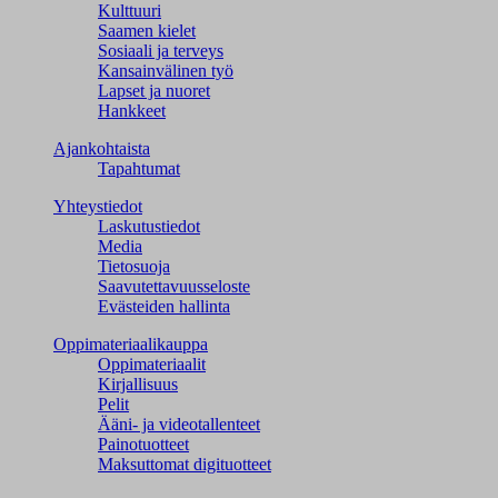
Kulttuuri
Saamen kielet
Sosiaali ja terveys
Kansainvälinen työ
Lapset ja nuoret
Hankkeet
Ajankohtaista
Tapahtumat
Yhteystiedot
Laskutustiedot
Media
Tietosuoja
Saavutettavuusseloste
Evästeiden hallinta
Oppimateriaalikauppa
Oppimateriaalit
Kirjallisuus
Pelit
Ääni- ja videotallenteet
Painotuotteet
Maksuttomat digituotteet