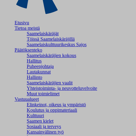
Etusivu
Tietoa meistä
Saamelaiskäräjät
Töissä Saamelaiskäräjillä
Saamelaiskulttuuri­keskus Sajos
Päätöksenteko
Saamelaiskäräjien kokous
Hallitus
Puheenjohtaja
Lautakunnat
Hallinto
Saamelaiskäräjien vaalit
Yhteistoiminta- ja neuvotteluvelvoite
Muut toimielimet
Vastuualueet
Elinkeinot, oikeus ja ympäristö
Koulutus ja oppimateriaali
Kulttuuri
Saamen kielet
Sosiaali ja terveys
Kansainvälinen työ