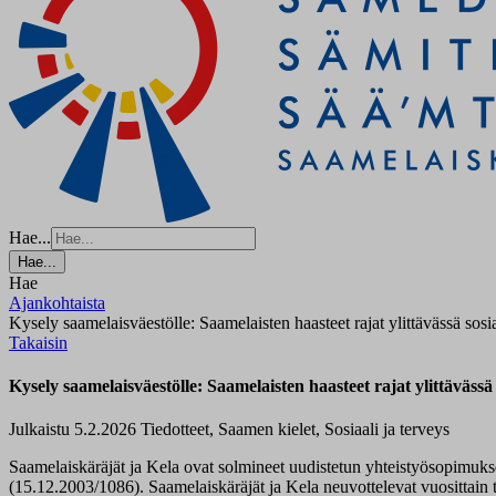
Hae...
Hae...
Hae
Ajankohtaista
Kysely saamelaisväestölle: Saamelaisten haasteet rajat ylittävässä sosi
Takaisin
Kysely saamelaisväestölle: Saamelaisten haasteet rajat ylittävässä
Julkaistu 5.2.2026
Tiedotteet, Saamen kielet, Sosiaali ja terveys
Saamelaiskäräjät ja Kela ovat solmineet uudistetun yhteistyösopimukse
(15.12.2003/1086). Saamelaiskäräjät ja Kela neuvottelevat vuosittain t