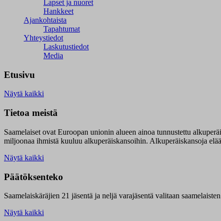
Lapset ja nuoret
Hankkeet
Ajankohtaista
Tapahtumat
Yhteystiedot
Laskutustiedot
Media
Etusivu
Näytä kaikki
Tietoa meistä
Saamelaiset ovat Euroopan unionin alueen ainoa tunnustettu alkuperä
miljoonaa ihmistä kuuluu alkuperäiskansoihin. Alkuperäiskansoja elää 9
Näytä kaikki
Päätöksenteko
Saamelaiskäräjien 21 jäsentä ja neljä varajäsentä valitaan saamelaiste
Näytä kaikki