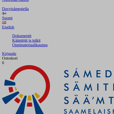
Davvisámegiella
Suomi
English
Dokumentit
Kääntäjät ja tulkit
Oppimateriaalikauppa
Kirjaudu
Ostoskori
0