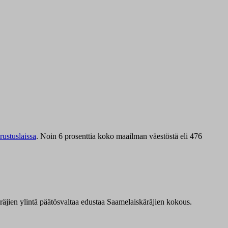
ustuslaissa
.
Noin 6 prosenttia koko maailman väestöstä eli 476
äräjien ylintä päätösvaltaa edustaa Saamelaiskäräjien kokous.