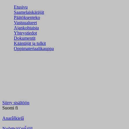
Etusivu
Saamelaiskäräjät
Päätöksenteko
Vastuualueet
Ajankohtaista
Yhteystiedot
Dokumentit
Kääntäjät ja tulkit
Oppimateriaalikauppa
Siirry sisältöön
Suomi
fi
Anarâškielâ
Nuõrttsääʹmǩiõll