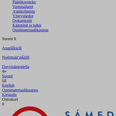
Päätöksenteko
Vastuualueet
Ajankohtaista
Yhteystiedot
Dokumentit
Kääntäjät ja tulkit
Oppimateriaalikauppa
Suomi
fi
Anarâškielâ
Nuõrttsääʹmǩiõll
Davvisámegiella
Suomi
English
Oppimateriaalikauppa
Kirjaudu
Ostoskori
0