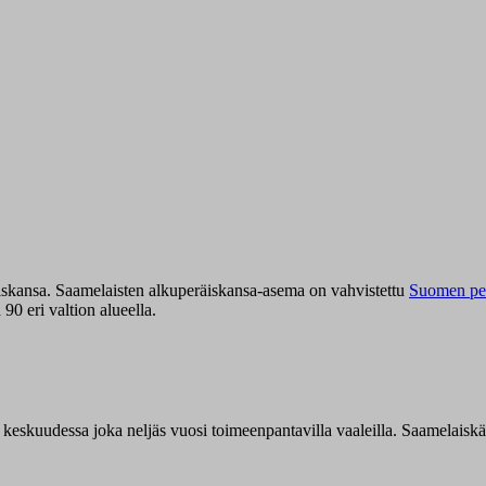
iskansa. Saamelaisten alkuperäiskansa-asema on vahvistettu
Suomen per
0 eri valtion alueella.
n keskuudessa joka neljäs vuosi toimeenpantavilla vaaleilla. Saamelaisk