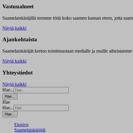
Vastuualueet
Saamelaiskäräjillä t
eemme töitä koko saamen kansan eteen, jotta saamen 
Näytä kaikki
Ajankohtaista
Saamelaiskäräjät kertoo toiminnastaan medialle ja muille aiheistamme 
Näytä kaikki
Yhteystiedot
Näytä kaikki
Hae...
Hae...
Hae
Hae...
Hae...
Etusivu
Saamelaiskäräjät