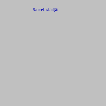
Saamelaiskäräjät