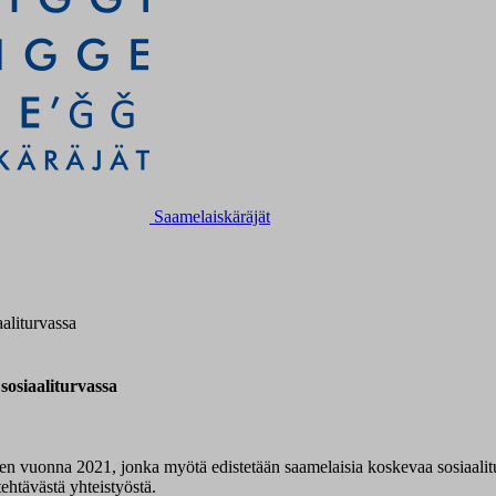
Saamelaiskäräjät
aaliturvassa
 sosiaaliturvassa
n vuonna 2021, jonka myötä edistetään saamelaisia koskevaa sosiaalitur
ehtävästä yhteistyöstä.