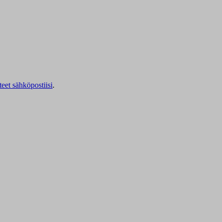
teet sähköpostiisi
.