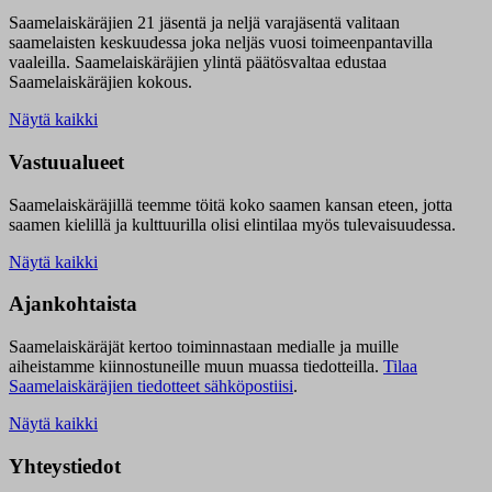
Saamelaiskäräjien 21 jäsentä ja neljä varajäsentä valitaan
saamelaisten keskuudessa joka neljäs vuosi toimeenpantavilla
vaaleilla. Saamelaiskäräjien ylintä päätösvaltaa edustaa
Saamelaiskäräjien kokous.
Näytä kaikki
Vastuualueet
Saamelaiskäräjillä t
eemme töitä koko saamen kansan eteen, jotta
saamen kielillä ja kulttuurilla olisi elintilaa myös tulevaisuudessa.
Näytä kaikki
Ajankohtaista
Saamelaiskäräjät kertoo toiminnastaan medialle ja muille
aiheistamme kiinnostuneille muun muassa tiedotteilla.
Tilaa
Saamelaiskäräjien tiedotteet sähköpostiisi
.
Näytä kaikki
Yhteystiedot