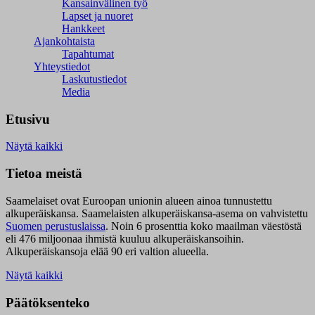
Kansainvälinen työ
Lapset ja nuoret
Hankkeet
Ajankohtaista
Tapahtumat
Yhteystiedot
Laskutustiedot
Media
Etusivu
Näytä kaikki
Tietoa meistä
Saamelaiset ovat Euroopan unionin alueen ainoa tunnustettu
alkuperäiskansa. Saamelaisten alkuperäiskansa-asema on vahvistettu
Suomen perustuslaissa
.
Noin 6 prosenttia koko maailman väestöstä
eli 476 miljoonaa ihmistä kuuluu alkuperäiskansoihin.
Alkuperäiskansoja elää 90 eri valtion alueella.
Näytä kaikki
Päätöksenteko