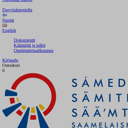
Davvisámegiella
Suomi
English
Dokumentit
Kääntäjät ja tulkit
Oppimateriaalikauppa
Kirjaudu
Ostoskori
0