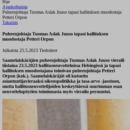
Hae
Ajankohtaista
Puheenjohtaja Tuomas Aslak Juuso tapasi hallituksen muodostaja
Petteri Orpon
Takaisin
Puheenjohtaja Tuomas Aslak Juuso tapasi hallituksen
muodostaja Petteri Orpon
Julkaistu 25.5.2023
Tiedotteet
Saamelaiskäräjien puheenjohtaja Tuomas Aslak Juuso vieraili
tiistaina 23.5.2023 hallitusneuvotteluissa Helsingissä ja tapasi
hallituksen muodostajana toimivan puheenjohtaja Petteri
Orpon (kok.). Saamelaiskäräjät oli kutsuttu
asiantuntijavieraaksi oikeuspolitiikka ja tasa-arvo -jaostoon,
mutta hallitusneuvottelijoiden keskeyttäessä suurimman osan
neuvottelupöytien toiminnasta myös vierailu peruuntui.