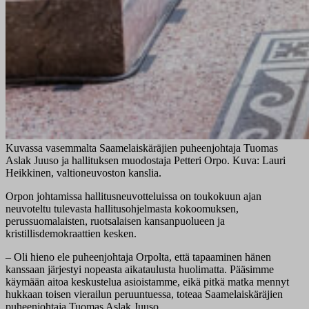
Kuvassa vasemmalta Saamelaiskäräjien puheenjohtaja Tuomas
Aslak Juuso ja hallituksen muodostaja Petteri Orpo. Kuva: Lauri
Heikkinen, valtioneuvoston kanslia.
Orpon johtamissa hallitusneuvotteluissa on toukokuun ajan
neuvoteltu tulevasta hallitusohjelmasta kokoomuksen,
perussuomalaisten, ruotsalaisen kansanpuolueen ja
kristillisdemokraattien kesken.
– Oli hieno ele puheenjohtaja Orpolta, että tapaaminen hänen
kanssaan järjestyi nopeasta aikataulusta huolimatta. Pääsimme
käymään aitoa keskustelua asioistamme, eikä pitkä matka mennyt
hukkaan toisen vierailun peruuntuessa, toteaa Saamelaiskäräjien
puheenjohtaja Tuomas Aslak Juuso.