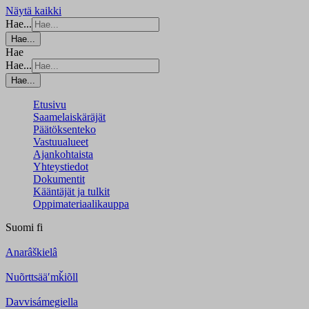
Näytä kaikki
Hae...
Hae...
Hae
Hae...
Hae...
Etusivu
Saamelaiskäräjät
Päätöksenteko
Vastuualueet
Ajankohtaista
Yhteystiedot
Dokumentit
Kääntäjät ja tulkit
Oppimateriaalikauppa
Suomi
fi
Anarâškielâ
Nuõrttsääʹmǩiõll
Davvisámegiella