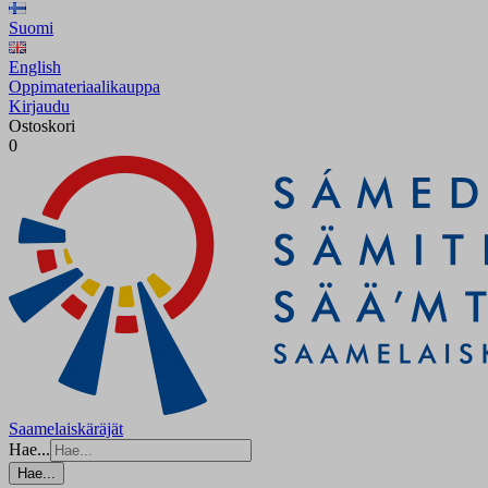
Suomi
English
Oppimateriaalikauppa
Kirjaudu
Ostoskori
0
Saamelaiskäräjät
Hae...
Hae...