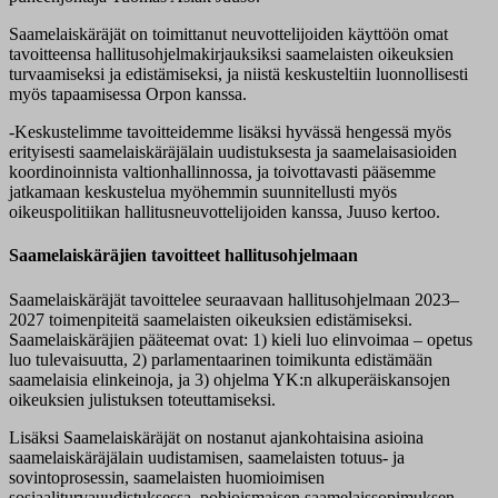
Saamelaiskäräjät on toimittanut neuvottelijoiden käyttöön omat
tavoitteensa hallitusohjelmakirjauksiksi saamelaisten oikeuksien
turvaamiseksi ja edistämiseksi, ja niistä keskusteltiin luonnollisesti
myös tapaamisessa Orpon kanssa.
-Keskustelimme tavoitteidemme lisäksi hyvässä hengessä myös
erityisesti saamelaiskäräjälain uudistuksesta ja saamelaisasioiden
koordinoinnista valtionhallinnossa, ja toivottavasti pääsemme
jatkamaan keskustelua myöhemmin suunnitellusti myös
oikeuspolitiikan hallitusneuvottelijoiden kanssa, Juuso kertoo.
Saamelaiskäräjien tavoitteet hallitusohjelmaan
Saamelaiskäräjät tavoittelee seuraavaan hallitusohjelmaan 2023–
2027 toimenpiteitä saamelaisten oikeuksien edistämiseksi.
Saamelaiskäräjien pääteemat ovat: 1) kieli luo elinvoimaa – opetus
luo tulevaisuutta, 2) parlamentaarinen toimikunta edistämään
saamelaisia elinkeinoja, ja 3) ohjelma YK:n alkuperäiskansojen
oikeuksien julistuksen toteuttamiseksi.
Lisäksi Saamelaiskäräjät on nostanut ajankohtaisina asioina
saamelaiskäräjälain uudistamisen, saamelaisten totuus- ja
sovintoprosessin, saamelaisten huomioimisen
sosiaaliturvauudistuksessa, pohjoismaisen saamelaissopimuksen