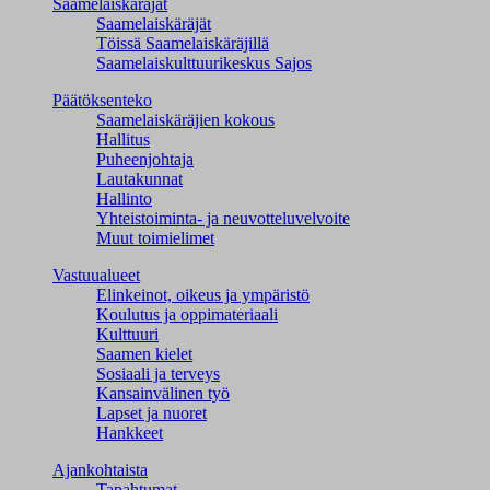
Saamelaiskäräjät
Saamelaiskäräjät
Töissä Saamelaiskäräjillä
Saamelaiskulttuuri­keskus Sajos
Päätöksenteko
Saamelaiskäräjien kokous
Hallitus
Puheenjohtaja
Lautakunnat
Hallinto
Yhteistoiminta- ja neuvotteluvelvoite
Muut toimielimet
Vastuualueet
Elinkeinot, oikeus ja ympäristö
Koulutus ja oppimateriaali
Kulttuuri
Saamen kielet
Sosiaali ja terveys
Kansainvälinen työ
Lapset ja nuoret
Hankkeet
Ajankohtaista
Tapahtumat