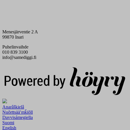
Menesjärventie 2 A
99870 Inari
Puhelinvaihde
010 839 3100
info@samediggi.fi
Digi- ja mainostoimisto Höyry Rovaniemi ja Oulu
Anarâškielâ
Nuõrttsääʹmǩiõll
Davvisámegiella
Suomi
English