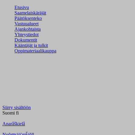
Etusivu
Saamelaiskäräjät
Päätöksenteko
Vastuualueet
Ajankohtaista
Yhteystiedot
Dokumentit
Kääntäjät ja tulkit
Oppimateriaalikauppa
Siirry sisältöön
Suomi
fi
Anarâškielâ
Nuõrttsääʹmǩiõll