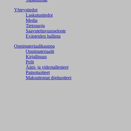
Yhteystiedot
Laskutustiedot
Media
Tietosuoja
Saavutettavuusseloste
Evästeiden hallinta
Oppimateriaalikauppa
Oppimateriaalit
Kirjallisuus
Pelit
Ääni- ja videotallenteet
Painotuotteet
Maksuttomat digituotteet