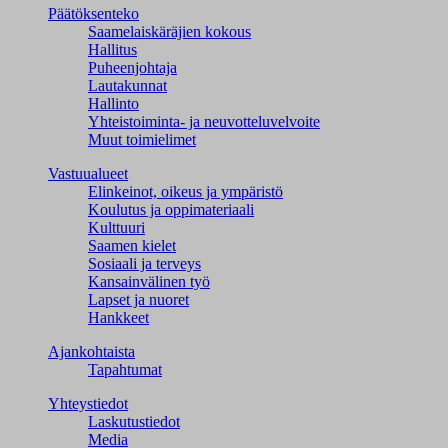
Päätöksenteko
Saamelaiskäräjien kokous
Hallitus
Puheenjohtaja
Lautakunnat
Hallinto
Yhteistoiminta- ja neuvotteluvelvoite
Muut toimielimet
Vastuualueet
Elinkeinot, oikeus ja ympäristö
Koulutus ja oppimateriaali
Kulttuuri
Saamen kielet
Sosiaali ja terveys
Kansainvälinen työ
Lapset ja nuoret
Hankkeet
Ajankohtaista
Tapahtumat
Yhteystiedot
Laskutustiedot
Media