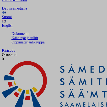
Davvisámegiella
Suomi
English
Dokumentit
Kääntäjät ja tulkit
Oppimateriaalikauppa
Kirjaudu
Ostoskori
0