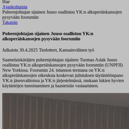
Hae
Ajankohtaista
Puheenjohtajan sijainen Juuso osallistuu YK:n alkuperäiskansojen
pysyvään foorumiin
Takaisin
Puheenjohtajan sijainen Juuso osallistuu YK:n
alkuperäiskansojen pysyvään foorumiin
Julkaistu 30.4.2025
Tiedotteet, Kansainvälinen työ
Saamelaiskäräjien puheenjohtajan sijainen Tuomas Aslak Juuso
osallistuu YK:n alkuperäiskansojen pysyvään foorumiin (UNPFII)
New Yorkissa. Foorumin 24. istunnon teemana on YK:n
alkuperäiskansojen oikeuksia koskevan julistuksen täytäntöönpano
YK:n jäsenvaltioissa ja YK:n järjestelmässä, mukaan lukien hyvien
käytäntöjen tunnistaminen ja haasteisiin vastaaminen.