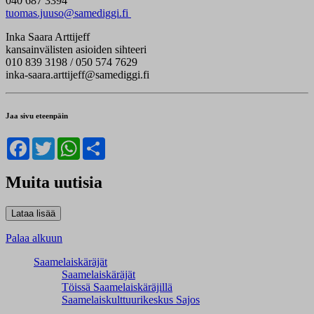
040 687 3394
tuomas.juuso@samediggi.fi
Inka Saara Arttijeff
kansainvälisten asioiden sihteeri
010 839 3198 / 050 574 7629
inka-saara.arttijeff@samediggi.fi
Jaa sivu eteenpäin
Facebook
Twitter
WhatsApp
Share
Muita uutisia
Palaa alkuun
Saamelaiskäräjät
Saamelaiskäräjät
Töissä Saamelaiskäräjillä
Saamelaiskulttuuri­keskus Sajos