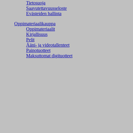
Tietosuoja
Saavutettavuusseloste
Evästeiden hallinta
Oppimateriaalikauppa
Oppimateriaalit
Kirjallisuus
Pelit
Ääni- ja videotallenteet
Painotuotteet
Maksuttomat digituotteet