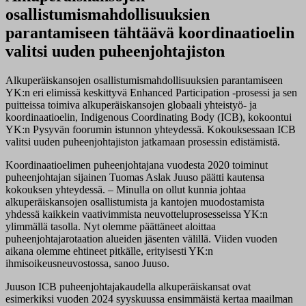
osallistumismahdollisuuksien
parantamiseen tähtäävä koordinaatioelin
valitsi uuden puheenjohtajiston
Alkuperäiskansojen osallistumismahdollisuuksien parantamiseen
YK:n eri elimissä keskittyvä Enhanced Participation -prosessi ja sen
puitteissa toimiva alkuperäiskansojen globaali yhteistyö- ja
koordinaatioelin, Indigenous Coordinating Body (ICB), kokoontui
YK:n Pysyvän foorumin istunnon yhteydessä. Kokouksessaan ICB
valitsi uuden puheenjohtajiston jatkamaan prosessin edistämistä.
Koordinaatioelimen puheenjohtajana vuodesta 2020 toiminut
puheenjohtajan sijainen Tuomas Aslak Juuso päätti kautensa
kokouksen yhteydessä. – Minulla on ollut kunnia johtaa
alkuperäiskansojen osallistumista ja kantojen muodostamista
yhdessä kaikkein vaativimmista neuvotteluprosesseissa YK:n
ylimmällä tasolla. Nyt olemme päättäneet aloittaa
puheenjohtajarotaation alueiden jäsenten välillä. Viiden vuoden
aikana olemme ehtineet pitkälle, erityisesti YK:n
ihmisoikeusneuvostossa, sanoo Juuso.
Juuson ICB puheenjohtajakaudella alkuperäiskansat ovat
esimerkiksi vuoden 2024 syyskuussa ensimmäistä kertaa maailman