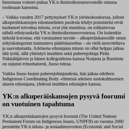
historiassa voineet puhua YK:n ihmisoikeusneuvostolle omassa
roolissaan kansoina.
– Vaikka vuoden 2017 pettymykset YK:n yleiskokouksessa, jolloin
alkuperäiskansojen edustuselinten puolesta tehdyt ponnistelut eivät
tuottaneet toivottua tulosta, ovat yhä muistissa, on rohkaisevaa
nähdä edistysaskelia YK:n ihmisoikeusneuvostossa. On kuitenkin
tärkeää korostaa, että varsinainen tavoite – alkuperäiskansoille oman
erityiskategorian tunnustava päätöslauselma – on vielä neuvoteltava
ja saavuttamatta. Arktisena edustajana minun on ollut helppo jatkaa
tätä työtä, sillä yhteistyö inuiittien sekä puheenjohtaja Pirita
Näkkäläjärven ja hänen kollegoidensa kanssa Norjasta ja Ruotsista
on sujunut erinomaisesti, Juuso toteaa.
Vaikka Juuso luopui puheenjohtajuudesta, hän jatkaa edelleen
Indigenous Coordinating Body -elimessä arktisen sosiokulttuurisen
alueen edustajana, yhdessä inuiittien edustajien kanssa.
YK:n alkuperäiskansojen pysyvä foorumi
on vuotuinen tapahtuma
YK:n alkuperäiskansojen pysyvä foorumi (The United Nations
Permanent Forum on Indigenous Issues, UNPFII) on vuonna 2000
perustettu YK:n talous- ja sosiaalineuvoston (Economic and Social