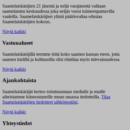
Saamelaiskäräjien 21 jäsentä ja neljä varajäsentä valitaan
saamelaisten keskuudessa joka neljäs vuosi toimeenpantavilla
vaaleilla. Saamelaiskäräjien ylintä päätösvaltaa edustaa
Saamelaiskäräjien kokous.
Näytä kaikki
Vastuualueet
Saamelaiskäräjillä t
eemme töitä koko saamen kansan eteen, jotta
saamen kielillä ja kulttuurilla olisi elintilaa myös tulevaisuudessa.
Näytä kaikki
Ajankohtaista
Saamelaiskäräjät kertoo toiminnastaan medialle ja muille
aiheistamme kiinnostuneille muun muassa tiedotteilla.
Tilaa
Saamelaiskäräjien tiedotteet sähköpostiisi
.
Näytä kaikki
Yhteystiedot