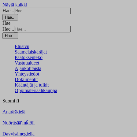
Näytä kaikki
Hae...
Hae...
Hae
Hae...
Hae...
Etusivu
Saamelaiskäräjät
Päätöksenteko
Vastuualueet
Ajankohtaista
Yhteystiedot
Dokumentit
Kääntäjät ja tulkit
Oppimateriaalikauppa
Suomi
fi
Anarâškielâ
Nuõrttsääʹmǩiõll
Davvisámegiella