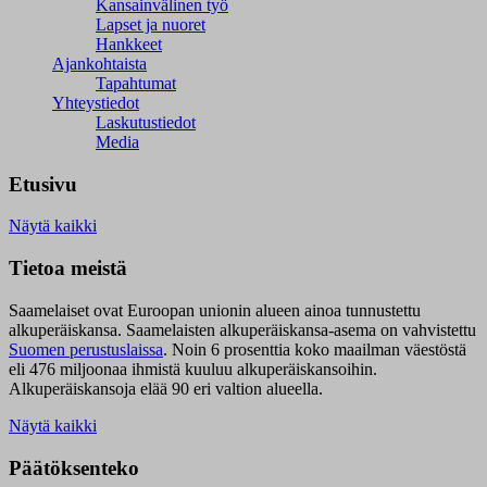
Kansainvälinen työ
Lapset ja nuoret
Hankkeet
Ajankohtaista
Tapahtumat
Yhteystiedot
Laskutustiedot
Media
Etusivu
Näytä kaikki
Tietoa meistä
Saamelaiset ovat Euroopan unionin alueen ainoa tunnustettu
alkuperäiskansa. Saamelaisten alkuperäiskansa-asema on vahvistettu
Suomen perustuslaissa
.
Noin 6 prosenttia koko maailman väestöstä
eli 476 miljoonaa ihmistä kuuluu alkuperäiskansoihin.
Alkuperäiskansoja elää 90 eri valtion alueella.
Näytä kaikki
Päätöksenteko