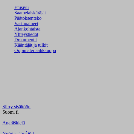
Etusivu
Saamelaiskäräjät
Päätöksenteko
Vastuualueet
Ajankohtaista
Yhteystiedot
Dokumentit
Kääntäjät ja tulkit
Oppimateriaalikauppa
Siirry sisältöön
Suomi
fi
Anarâškielâ
Nuõrttsääʹmǩiõll