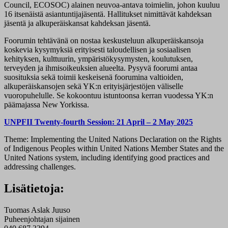
Council, ECOSOC) alainen neuvoa-antava toimielin, johon kuuluu
16 itsenäistä asiantuntijajäsentä. Hallitukset nimittävät kahdeksan
jäsentä ja alkuperäiskansat kahdeksan jäsentä.
Foorumin tehtävänä on nostaa keskusteluun alkuperäiskansoja
koskevia kysymyksiä erityisesti taloudellisen ja sosiaalisen
kehityksen, kulttuurin, ympäristökysymysten, koulutuksen,
terveyden ja ihmisoikeuksien alueelta. Pysyvä foorumi antaa
suosituksia sekä toimii keskeisenä foorumina valtioiden,
alkuperäiskansojen sekä YK:n erityisjärjestöjen väliselle
vuoropuhelulle. Se kokoontuu istuntoonsa kerran vuodessa YK:n
päämajassa New Yorkissa.
UNPFII Twenty-fourth Session: 21 April – 2 May 2025
Theme: Implementing the United Nations Declaration on the Rights
of Indigenous Peoples within United Nations Member States and the
United Nations system, including identifying good practices and
addressing challenges.
Lisätietoja:
Tuomas Aslak Juuso
Puheenjohtajan sijainen