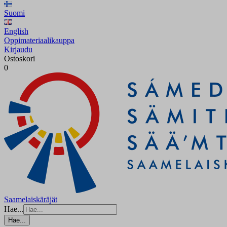
Suomi
English
Oppimateriaalikauppa
Kirjaudu
Ostoskori
0
Saamelaiskäräjät
Hae...
Hae...