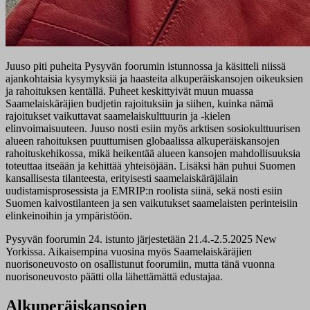
Juuso piti puheita Pysyvän foorumin istunnossa ja käsitteli niissä
ajankohtaisia kysymyksiä ja haasteita alkuperäiskansojen oikeuksien
ja rahoituksen kentällä. Puheet keskittyivät muun muassa
Saamelaiskäräjien budjetin rajoituksiin ja siihen, kuinka nämä
rajoitukset vaikuttavat saamelaiskulttuurin ja -kielen
elinvoimaisuuteen. Juuso nosti esiin myös arktisen sosiokulttuurisen
alueen rahoituksen puuttumisen globaalissa alkuperäiskansojen
rahoituskehikossa, mikä heikentää alueen kansojen mahdollisuuksia
toteuttaa itseään ja kehittää yhteisöjään. Lisäksi hän puhui Suomen
kansallisesta tilanteesta, erityisesti saamelaiskäräjälain
uudistamisprosessista ja EMRIP:n roolista siinä, sekä nosti esiin
Suomen kaivostilanteen ja sen vaikutukset saamelaisten perinteisiin
elinkeinoihin ja ympäristöön.
Pysyvän foorumin 24. istunto järjestetään 21.4.-2.5.2025 New
Yorkissa. Aikaisempina vuosina myös Saamelaiskäräjien
nuorisoneuvosto on osallistunut foorumiin, mutta tänä vuonna
nuorisoneuvosto päätti olla lähettämättä edustajaa.
Alkuperäiskansojen