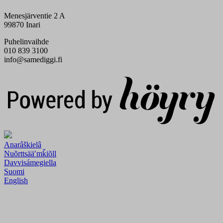
Menesjärventie 2 A
99870 Inari
Puhelinvaihde
010 839 3100
info@samediggi.fi
Digi- ja mainostoimisto Höyry Rovaniemi ja Oulu
Anarâškielâ
Nuõrttsääʹmǩiõll
Davvisámegiella
Suomi
English