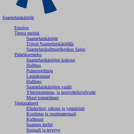
Saamelaiskäräjät
Etusivu
Tietoa meistä
Saamelaiskäräjät
Töissä Saamelaiskäräjillä
Saamelaiskulttuuri­keskus Sajos
Päätöksenteko
Saamelaiskäräjien kokous
Hallitus
Puheenjohtaja
Lautakunnat
Hallinto
Saamelaiskäräjien vaalit
Yhteistoiminta- ja neuvotteluvelvoite
Muut toimielimet
Vastuualueet
Elinkeinot, oikeus ja ympäristö
Koulutus ja oppimateriaali
Kulttuuri
Saamen kielet
Sosiaali ja terveys