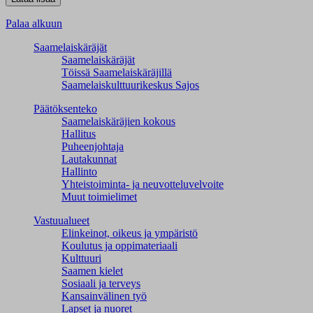
Palaa alkuun
Saamelaiskäräjät
Saamelaiskäräjät
Töissä Saamelaiskäräjillä
Saamelaiskulttuuri­keskus Sajos
Päätöksenteko
Saamelaiskäräjien kokous
Hallitus
Puheenjohtaja
Lautakunnat
Hallinto
Yhteistoiminta- ja neuvotteluvelvoite
Muut toimielimet
Vastuualueet
Elinkeinot, oikeus ja ympäristö
Koulutus ja oppimateriaali
Kulttuuri
Saamen kielet
Sosiaali ja terveys
Kansainvälinen työ
Lapset ja nuoret