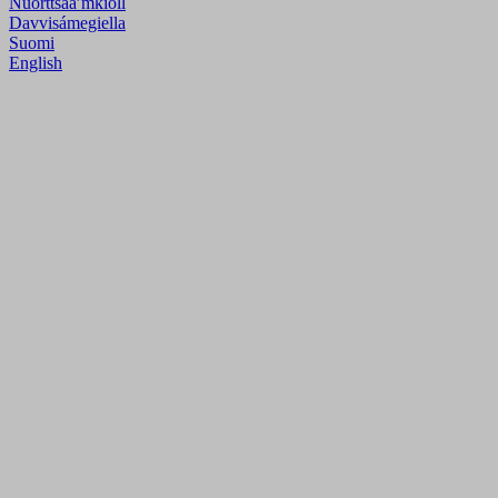
Nuõrttsääʹmǩiõll
Davvisámegiella
Suomi
English