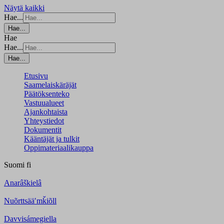
Näytä kaikki
Hae...
Hae...
Hae
Hae...
Hae...
Etusivu
Saamelaiskäräjät
Päätöksenteko
Vastuualueet
Ajankohtaista
Yhteystiedot
Dokumentit
Kääntäjät ja tulkit
Oppimateriaalikauppa
Suomi
fi
Anarâškielâ
Nuõrttsääʹmǩiõll
Davvisámegiella