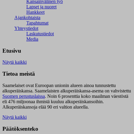
Kansainvälinen työ
Lapset ja nuoret
Hankkeet
Ajankohtaista
Tapahtumat
Yhteystiedot
Laskutustiedot
Media
Etusivu
Näytä kaikki
Tietoa meistä
Saamelaiset ovat Euroopan unionin alueen ainoa tunnustettu
alkuperäiskansa. Saamelaisten alkuperäiskansa-asema on vahvistettu
Suomen perustuslaissa
.
Noin 6 prosenttia koko maailman väestöstä
eli 476 miljoonaa ihmistä kuuluu alkuperäiskansoihin.
Alkuperäiskansoja elää 90 eri valtion alueella.
Näytä kaikki
Päätöksenteko