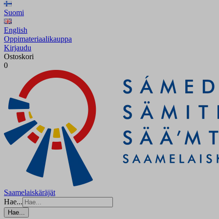
Suomi
English
Oppimateriaalikauppa
Kirjaudu
Ostoskori
0
Saamelaiskäräjät
Hae...
Hae...