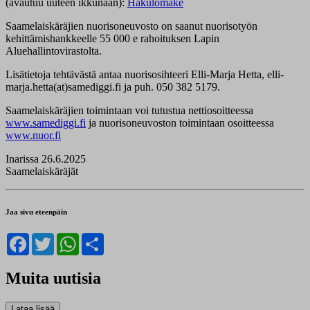
(avautuu uuteen ikkunaan):
Hakulomake
Saamelaiskäräjien nuorisoneuvosto on saanut nuorisotyön
kehittämishankkeelle 55 000 e rahoituksen Lapin
Aluehallintovirastolta.
Lisätietoja tehtävästä antaa nuorisosihteeri Elli-Marja Hetta, elli-
marja.hetta(at)samediggi.fi ja puh. 050 382 5179.
Saamelaiskäräjien toimintaan voi tutustua nettiosoitteessa
www.samediggi.fi
ja nuorisoneuvoston toimintaan osoitteessa
www.nuor.fi
Inarissa 26.6.2025
Saamelaiskäräjät
Jaa sivu eteenpäin
Facebook
Twitter
WhatsApp
Share
Muita uutisia