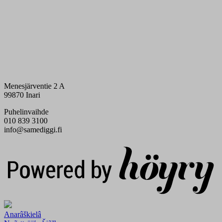
Menesjärventie 2 A
99870 Inari
Puhelinvaihde
010 839 3100
info@samediggi.fi
Digi- ja mainostoimisto Höyry Rovaniemi ja Oulu
Anarâškielâ