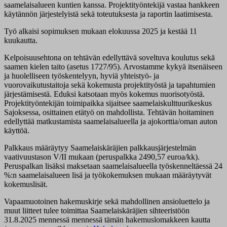
saamelaisalueen kuntien kanssa. Projektityöntekijä vastaa hankkeen
käytännön järjestelyistä sekä toteutuksesta ja raportin laatimisesta.
Työ alkaisi sopimuksen mukaan elokuussa 2025 ja kestää 11
kuukautta.
Kelpoisuusehtona on tehtävän edellyttävä soveltuva koulutus sekä
saamen kielen taito (asetus 1727/95). Arvostamme kykyä itsenäiseen
ja huolelliseen työskentelyyn, hyviä yhteistyö- ja
vuorovaikutustaitoja sekä kokemusta projektityöstä ja tapahtumien
järjestämisestä. Eduksi katsotaan myös kokemus nuorisotyöstä.
Projektityöntekijän toimipaikka sijaitsee saamelaiskulttuurikeskus
Sajoksessa, osittainen etätyö on mahdollista. Tehtävän hoitaminen
edellyttää matkustamista saamelaisalueella ja ajokorttia/oman auton
käyttöä.
Palkkaus määräytyy Saamelaiskäräjien palkkausjärjestelmän
vaativuustason V/II mukaan (peruspalkka 2490,57 euroa/kk).
Peruspalkan lisäksi maksetaan saamelaisalueella työskenneltäessä 24
%:n saamelaisalueen lisä ja työkokemuksen mukaan määräytyvät
kokemuslisät.
Vapaamuotoinen hakemuskirje sekä mahdollinen ansioluettelo ja
muut liitteet tulee toimittaa Saamelaiskäräjien sihteeristöön
31.8.2025 mennessä mennessä tämän hakemuslomakkeen kautta