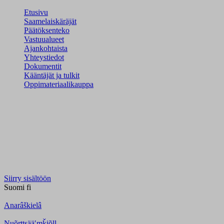
Etusivu
Saamelaiskäräjät
Päätöksenteko
Vastuualueet
Ajankohtaista
Yhteystiedot
Dokumentit
Kääntäjät ja tulkit
Oppimateriaalikauppa
Siirry sisältöön
Suomi
fi
Anarâškielâ
Nuõrttsääʹmǩiõll