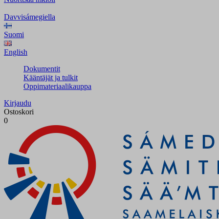
Davvisámegiella
Suomi
English
Dokumentit
Kääntäjät ja tulkit
Oppimateriaalikauppa
Kirjaudu
Ostoskori
0