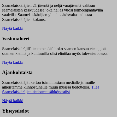
Saamelaiskäräjien 21 jäsentä ja neljä varajäsentä valitaan
saamelaisten keskuudessa joka neljäs vuosi toimeenpantavilla
vaaleilla. Saamelaiskäräjien ylintä päätösvaltaa edustaa
Saamelaiskäräjien kokous.
Näytä kaikki
Vastuualueet
Saamelaiskäräjillä t
eemme töitä koko saamen kansan eteen, jotta
saamen kielillä ja kulttuurilla olisi elintilaa myös tulevaisuudessa.
Näytä kaikki
Ajankohtaista
Saamelaiskäräjät kertoo toiminnastaan medialle ja muille
aiheistamme kiinnostuneille muun muassa tiedotteilla.
Tilaa
Saamelaiskäräjien tiedotteet sähköpostiisi
.
Näytä kaikki
Yhteystiedot