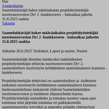
Hae
Ajankohtaista
Saamelaiskäräjät hakee määräaikaista projektityöntekijää
nuorisoneuvoston De! 2 -hankkeeseen – hakuaikaa jatkettu
31.8.2025 saakka
Takaisin
Saamelaiskäräjät hakee määräaikaista projektityöntekijää
nuorisoneuvoston De! 2 -hankkeeseen - hakuaikaa jatkettu
31.8.2025 saakka
Julkaistu 26.6.2025
Tiedotteet, Lapset ja nuoret, Nuoret
Saamelaiskäräjät ilmoittaa haettavaksi määräaikaisen
projektityöntekijän tehtävän nuorisoneuvoston De! 2-
saamenkielisen nuorisotyön kehittäminen saamelaisalueen kunnissa -
hankkeeseen.
Projektityöntekijän tehtävänä on saamenkielisen ja -kulttuurin
mukaisen nuorisotyön kehittäminen saamelaisalueen kunnissa
hankesuunnitelman mukaisesti yhdessä Saamelaiskäräjien
nuorisoneuvoston ja hankkeen ohjausryhmän kanssa.
Projektityöntekijä suunnittelee ja toteuttaa nuorten vapaa-ajan
toimintaa sekä järjestää toimintaa eri paikkakunnilla
saamelaisnuorten toiveiden ja tarpeiden pohjalta yhteistyössä