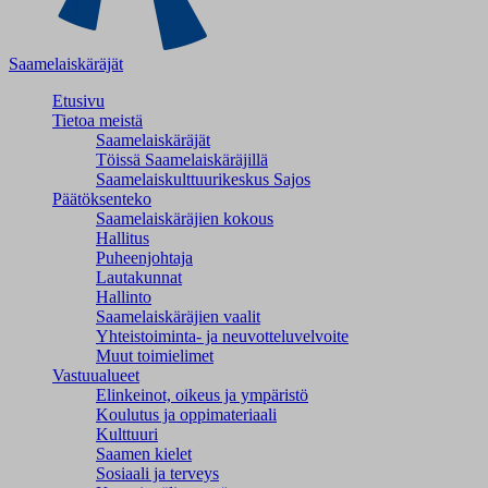
Saamelaiskäräjät
Etusivu
Tietoa meistä
Saamelaiskäräjät
Töissä Saamelaiskäräjillä
Saamelaiskulttuuri­keskus Sajos
Päätöksenteko
Saamelaiskäräjien kokous
Hallitus
Puheenjohtaja
Lautakunnat
Hallinto
Saamelaiskäräjien vaalit
Yhteistoiminta- ja neuvotteluvelvoite
Muut toimielimet
Vastuualueet
Elinkeinot, oikeus ja ympäristö
Koulutus ja oppimateriaali
Kulttuuri
Saamen kielet
Sosiaali ja terveys