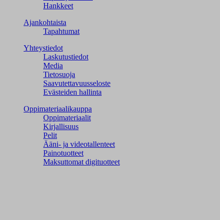
Hankkeet
Ajankohtaista
Tapahtumat
Yhteystiedot
Laskutustiedot
Media
Tietosuoja
Saavutettavuusseloste
Evästeiden hallinta
Oppimateriaalikauppa
Oppimateriaalit
Kirjallisuus
Pelit
Ääni- ja videotallenteet
Painotuotteet
Maksuttomat digituotteet