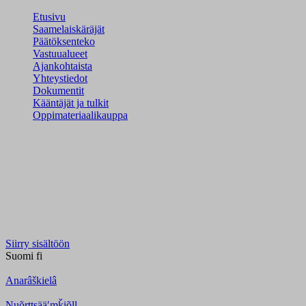
Etusivu
Saamelaiskäräjät
Päätöksenteko
Vastuualueet
Ajankohtaista
Yhteystiedot
Dokumentit
Kääntäjät ja tulkit
Oppimateriaalikauppa
Siirry sisältöön
Suomi
fi
Anarâškielâ
Nuõrttsääʹmǩiõll