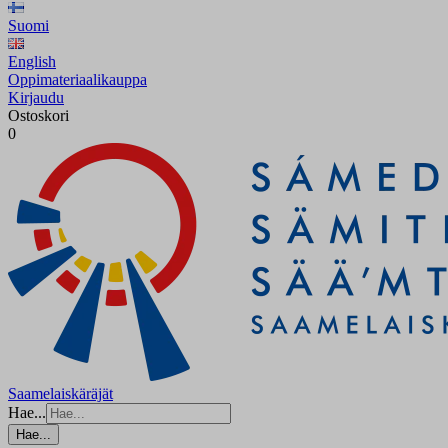
Suomi
English
Oppimateriaalikauppa
Kirjaudu
Ostoskori
0
Saamelaiskäräjät
Hae...
Hae...