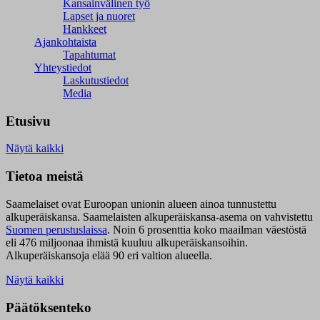
Kansainvälinen työ
Lapset ja nuoret
Hankkeet
Ajankohtaista
Tapahtumat
Yhteystiedot
Laskutustiedot
Media
Etusivu
Näytä kaikki
Tietoa meistä
Saamelaiset ovat Euroopan unionin alueen ainoa tunnustettu
alkuperäiskansa. Saamelaisten alkuperäiskansa-asema on vahvistettu
Suomen perustuslaissa
.
Noin 6 prosenttia koko maailman väestöstä
eli 476 miljoonaa ihmistä kuuluu alkuperäiskansoihin.
Alkuperäiskansoja elää 90 eri valtion alueella.
Näytä kaikki
Päätöksenteko