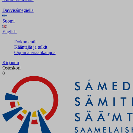
Davvisámegiella
Suomi
English
Dokumentit
Kääntäjät ja tulkit
Oppimateriaalikauppa
Kirjaudu
Ostoskori
0