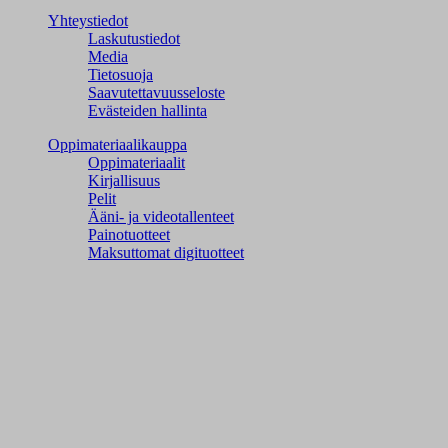
Yhteystiedot
Laskutustiedot
Media
Tietosuoja
Saavutettavuusseloste
Evästeiden hallinta
Oppimateriaalikauppa
Oppimateriaalit
Kirjallisuus
Pelit
Ääni- ja videotallenteet
Painotuotteet
Maksuttomat digituotteet