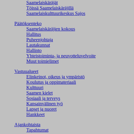
Saamelaiskäräjät
Töissä Saamelaiskäräjillä
Saamelaiskulttuuri­keskus Sajos
Päätöksenteko
Saamelaiskäräjien kokous
Hallitus
Puheenjohtaja
Lautakunnat
Hallinto
Yhteistoiminta- ja neuvotteluvelvoite
Muut toimielimet
Vastuualueet
Elinkeinot, oikeus ja ympäristö
Koulutus ja oppimateriaali
Kulttuuri
Saamen kielet
Sosiaali ja terveys
Kansainvälinen työ
Lapset ja nuoret
Hankkeet
Ajankohtaista
Tapahtumat