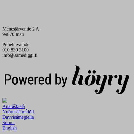
Menesjärventie 2 A
99870 Inari
Puhelinvaihde
010 839 3100
info@samediggi.fi
Digi- ja mainostoimisto Höyry Rovaniemi ja Oulu
Anarâškielâ
Nuõrttsääʹmǩiõll
Davvisámegiella
Suomi
English