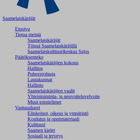
Saamelaiskäräjät
Etusivu
Tietoa meistä
Saamelaiskäräjät
Töissä Saamelaiskäräjillä
Saamelaiskulttuuri­keskus Sajos
Päätöksenteko
Saamelaiskäräjien kokous
Hallitus
Puheenjohtaja
Lautakunnat
Hallinto
Saamelaiskäräjien vaalit
Yhteistoiminta- ja neuvotteluvelvoite
Muut toimielimet
Vastuualueet
Elinkeinot, oikeus ja ympäristö
Koulutus ja oppimateriaali
Kulttuuri
Saamen kielet
Sosiaali ja terveys