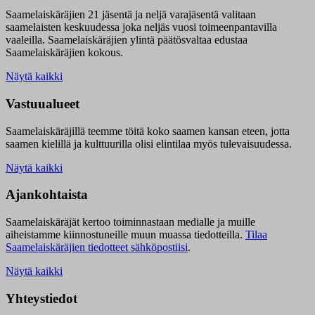
Saamelaiskäräjien 21 jäsentä ja neljä varajäsentä valitaan
saamelaisten keskuudessa joka neljäs vuosi toimeenpantavilla
vaaleilla. Saamelaiskäräjien ylintä päätösvaltaa edustaa
Saamelaiskäräjien kokous.
Näytä kaikki
Vastuualueet
Saamelaiskäräjillä t
eemme töitä koko saamen kansan eteen, jotta
saamen kielillä ja kulttuurilla olisi elintilaa myös tulevaisuudessa.
Näytä kaikki
Ajankohtaista
Saamelaiskäräjät kertoo toiminnastaan medialle ja muille
aiheistamme kiinnostuneille muun muassa tiedotteilla.
Tilaa
Saamelaiskäräjien tiedotteet sähköpostiisi
.
Näytä kaikki
Yhteystiedot