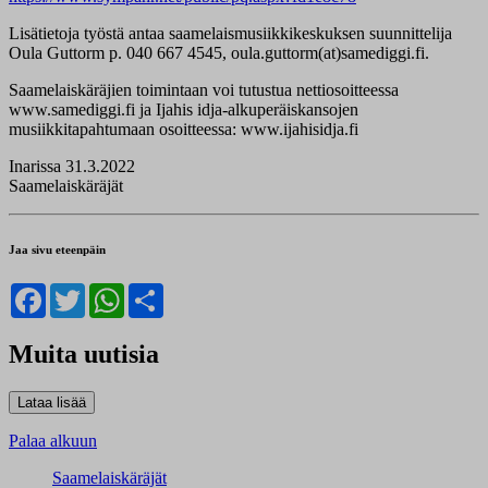
Lisätietoja työstä antaa saamelaismusiikkikeskuksen suunnittelija
Oula Guttorm p. 040 667 4545, oula.guttorm(at)samediggi.fi.
Saamelaiskäräjien toimintaan voi tutustua nettiosoitteessa
www.samediggi.fi ja Ijahis idja-alkuperäiskansojen
musiikkitapahtumaan osoitteessa: www.ijahisidja.fi
Inarissa 31.3.2022
Saamelaiskäräjät
Jaa sivu eteenpäin
Facebook
Twitter
WhatsApp
Share
Muita uutisia
Palaa alkuun
Saamelaiskäräjät