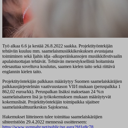
Työ alkaa 6.6 ja kestää 26.8.2022 saakka. Projektityöntekijän
tehtäviin kuuluu mm. saamelaismusiikkikeskuksen avustajana
toimiminen sekä Ijahis idja -alkuperäiskansojen musiikkifestivaalin
apulaistuottajan tehtävät. Tehtävän menestyksellistä hoitamista
edesauttaa soveltuva koulutus, saamen kielen taito sekä riittävä
englannin kielen taito.
Projektityöntekijän palkkaus määräytyy Suomen saamelaiskäräjien
palkkausjärjestelmän vaativuustason VII/I mukaan (peruspalkka 1
862,02 euroa/kk). Peruspalkan lisäksi maksetaan 24 %:n
saamelaisalueen lisä ja työkokemuksen mukaan määräytyvät
kokemuslisät. Projektityöntekijän toimipaikka sijaitsee
saamelaiskulttuurikeskus Sajoksessa.
Hakemukset liitteineen tulee toimittaa saamelaiskäräjien
sihteeristöön 29.4.2022 mennessä osoitteeseen:
https://www.sympahr.net/public/pq.aspx?fd1e8c78