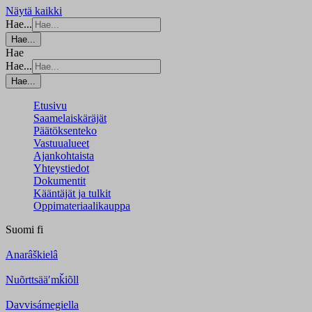
Näytä kaikki
Hae...
Hae...
Hae
Hae...
Hae...
Etusivu
Saamelaiskäräjät
Päätöksenteko
Vastuualueet
Ajankohtaista
Yhteystiedot
Dokumentit
Kääntäjät ja tulkit
Oppimateriaalikauppa
Suomi
fi
Anarâškielâ
Nuõrttsääʹmǩiõll
Davvisámegiella