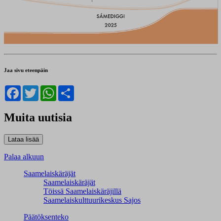
Jaa sivu eteenpäin
Facebook
Twitter
WhatsApp
Share
Muita uutisia
Palaa alkuun
Saamelaiskäräjät
Saamelaiskäräjät
Töissä Saamelaiskäräjillä
Saamelaiskulttuuri­keskus Sajos
Päätöksenteko