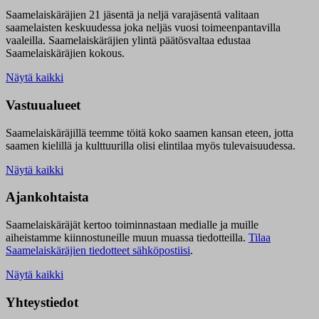
Saamelaiskäräjien 21 jäsentä ja neljä varajäsentä valitaan
saamelaisten keskuudessa joka neljäs vuosi toimeenpantavilla
vaaleilla. Saamelaiskäräjien ylintä päätösvaltaa edustaa
Saamelaiskäräjien kokous.
Näytä kaikki
Vastuualueet
Saamelaiskäräjillä t
eemme töitä koko saamen kansan eteen, jotta
saamen kielillä ja kulttuurilla olisi elintilaa myös tulevaisuudessa.
Näytä kaikki
Ajankohtaista
Saamelaiskäräjät kertoo toiminnastaan medialle ja muille
aiheistamme kiinnostuneille muun muassa tiedotteilla.
Tilaa
Saamelaiskäräjien tiedotteet sähköpostiisi
.
Näytä kaikki
Yhteystiedot