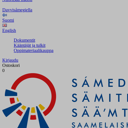
Davvisámegiella
Suomi
English
Dokumentit
Kääntäjät ja tulkit
Oppimateriaalikauppa
Kirjaudu
Ostoskori
0