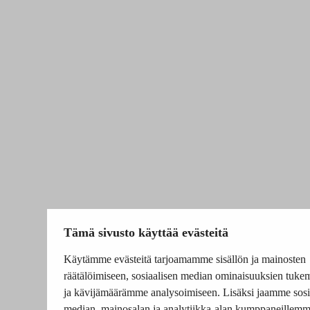
Tämä sivusto käyttää evästeitä
Käytämme evästeitä tarjoamamme sisällön ja mainosten
räätälöimiseen, sosiaalisen median ominaisuuksien tuke
ja kävijämäärämme analysoimiseen. Lisäksi jaamme sosi
median, mainosalan ja analytiikka-alan kumppaneillem