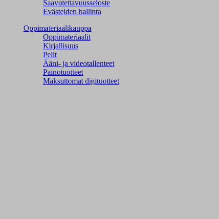
Saavutettavuusseloste
Evästeiden hallinta
Oppimateriaalikauppa
Oppimateriaalit
Kirjallisuus
Pelit
Ääni- ja videotallenteet
Painotuotteet
Maksuttomat digituotteet