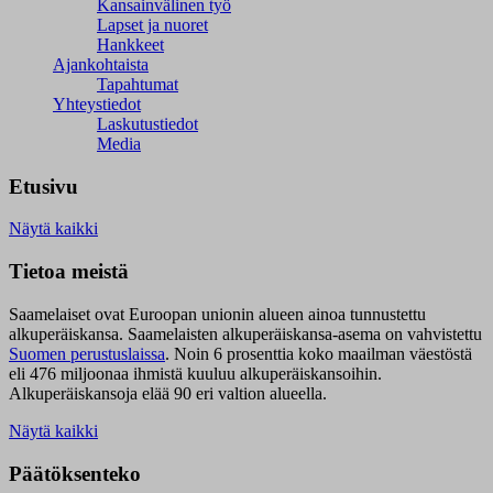
Kansainvälinen työ
Lapset ja nuoret
Hankkeet
Ajankohtaista
Tapahtumat
Yhteystiedot
Laskutustiedot
Media
Etusivu
Näytä kaikki
Tietoa meistä
Saamelaiset ovat Euroopan unionin alueen ainoa tunnustettu
alkuperäiskansa. Saamelaisten alkuperäiskansa-asema on vahvistettu
Suomen perustuslaissa
.
Noin 6 prosenttia koko maailman väestöstä
eli 476 miljoonaa ihmistä kuuluu alkuperäiskansoihin.
Alkuperäiskansoja elää 90 eri valtion alueella.
Näytä kaikki
Päätöksenteko