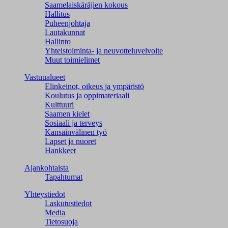
Saamelaiskäräjien kokous
Hallitus
Puheenjohtaja
Lautakunnat
Hallinto
Yhteistoiminta- ja neuvotteluvelvoite
Muut toimielimet
Vastuualueet
Elinkeinot, oikeus ja ympäristö
Koulutus ja oppimateriaali
Kulttuuri
Saamen kielet
Sosiaali ja terveys
Kansainvälinen työ
Lapset ja nuoret
Hankkeet
Ajankohtaista
Tapahtumat
Yhteystiedot
Laskutustiedot
Media
Tietosuoja