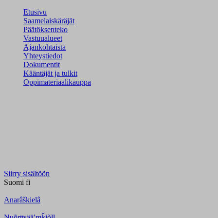
Etusivu
Saamelaiskäräjät
Päätöksenteko
Vastuualueet
Ajankohtaista
Yhteystiedot
Dokumentit
Kääntäjät ja tulkit
Oppimateriaalikauppa
Siirry sisältöön
Suomi
fi
Anarâškielâ
Nuõrttsääʹmǩiõll