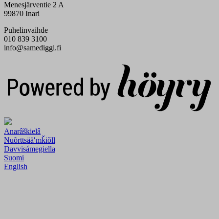
Menesjärventie 2 A
99870 Inari
Puhelinvaihde
010 839 3100
info@samediggi.fi
Digi- ja mainostoimisto Höyry Rovaniemi ja Oulu
Anarâškielâ
Nuõrttsääʹmǩiõll
Davvisámegiella
Suomi
English