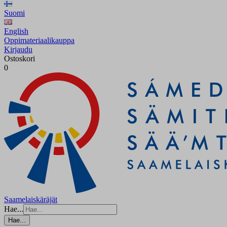
Suomi
English
Oppimateriaalikauppa
Kirjaudu
Ostoskori
0
Saamelaiskäräjät
Hae...
Hae...