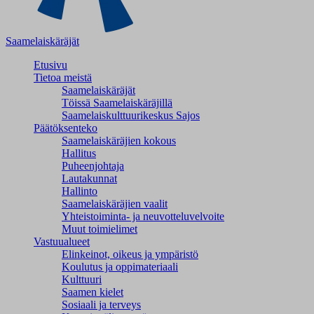
Saamelaiskäräjät
Etusivu
Tietoa meistä
Saamelaiskäräjät
Töissä Saamelaiskäräjillä
Saamelaiskulttuuri­keskus Sajos
Päätöksenteko
Saamelaiskäräjien kokous
Hallitus
Puheenjohtaja
Lautakunnat
Hallinto
Saamelaiskäräjien vaalit
Yhteistoiminta- ja neuvotteluvelvoite
Muut toimielimet
Vastuualueet
Elinkeinot, oikeus ja ympäristö
Koulutus ja oppimateriaali
Kulttuuri
Saamen kielet
Sosiaali ja terveys