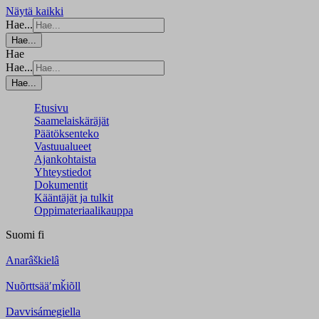
Näytä kaikki
Hae...
Hae...
Hae
Hae...
Hae...
Etusivu
Saamelaiskäräjät
Päätöksenteko
Vastuualueet
Ajankohtaista
Yhteystiedot
Dokumentit
Kääntäjät ja tulkit
Oppimateriaalikauppa
Suomi
fi
Anarâškielâ
Nuõrttsääʹmǩiõll
Davvisámegiella