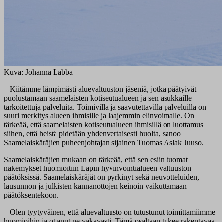
Kuva: Johanna Labba
– Kiitämme lämpimästi aluevaltuuston jäseniä, jotka päätyivät
puolustamaan saamelaisten kotiseutualueen ja sen asukkaille
tarkoitettuja palveluita. Toimivilla ja saavutettavilla palveluilla on
suuri merkitys alueen ihmisille ja laajemmin elinvoimalle. On
tärkeää, että saamelaisten kotiseutualueen ihmisillä on luottamus
siihen, että heistä pidetään yhdenvertaisesti huolta, sanoo
Saamelaiskäräjien puheenjohtajan sijainen Tuomas Aslak Juuso.
Saamelaiskäräjien mukaan on tärkeää, että sen esiin tuomat
näkemykset huomioitiin Lapin hyvinvointialueen valtuuston
päätöksissä. Saamelaiskäräjät on pyrkinyt sekä neuvotteluiden,
lausunnon ja julkisten kannanottojen keinoin vaikuttamaan
päätöksentekoon.
– Olen tyytyväinen, että aluevaltuusto on tutustunut toimittamiimme
huomioihin ja ottanut ne vakavasti. Tämä osaltaan tukee rakentavaa