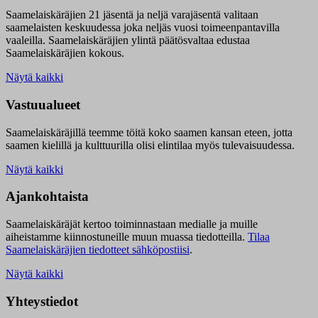
Saamelaiskäräjien 21 jäsentä ja neljä varajäsentä valitaan
saamelaisten keskuudessa joka neljäs vuosi toimeenpantavilla
vaaleilla. Saamelaiskäräjien ylintä päätösvaltaa edustaa
Saamelaiskäräjien kokous.
Näytä kaikki
Vastuualueet
Saamelaiskäräjillä t
eemme töitä koko saamen kansan eteen, jotta
saamen kielillä ja kulttuurilla olisi elintilaa myös tulevaisuudessa.
Näytä kaikki
Ajankohtaista
Saamelaiskäräjät kertoo toiminnastaan medialle ja muille
aiheistamme kiinnostuneille muun muassa tiedotteilla.
Tilaa
Saamelaiskäräjien tiedotteet sähköpostiisi
.
Näytä kaikki
Yhteystiedot