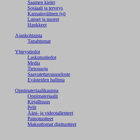
Saamen kielet
Sosiaali ja terveys
Kansainvälinen työ
Lapset ja nuoret
Hankkeet
Ajankohtaista
Tapahtumat
Yhteystiedot
Laskutustiedot
Media
Tietosuoja
Saavutettavuusseloste
Evästeiden hallinta
Oppimateriaalikauppa
Oppimateriaalit
Kirjallisuus
Pelit
Ääni- ja videotallenteet
Painotuotteet
Maksuttomat digituotteet