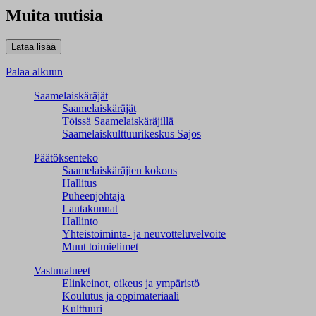
Muita uutisia
Palaa alkuun
Saamelaiskäräjät
Saamelaiskäräjät
Töissä Saamelaiskäräjillä
Saamelaiskulttuuri­keskus Sajos
Päätöksenteko
Saamelaiskäräjien kokous
Hallitus
Puheenjohtaja
Lautakunnat
Hallinto
Yhteistoiminta- ja neuvotteluvelvoite
Muut toimielimet
Vastuualueet
Elinkeinot, oikeus ja ympäristö
Koulutus ja oppimateriaali
Kulttuuri