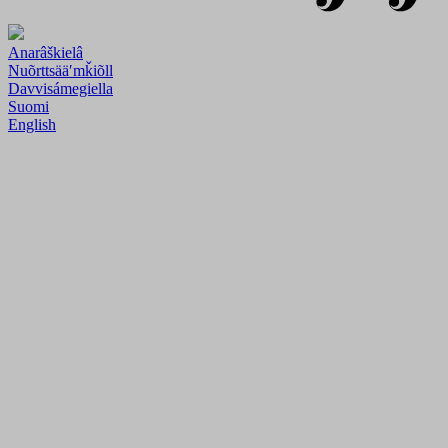
Anarâškielâ
Nuõrttsääʹmǩiõll
Davvisámegiella
Suomi
English