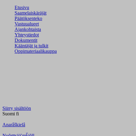
Etusivu
Saamelaiskäräjät
Päätöksenteko
Vastuualueet
Ajankohtaista
Yhteystiedot
Dokumentit
Kääntäjät ja tulkit
Oppimateriaalikauppa
Siirry sisältöön
Suomi
fi
Anarâškielâ
Nuõrttsääʹmǩiõll