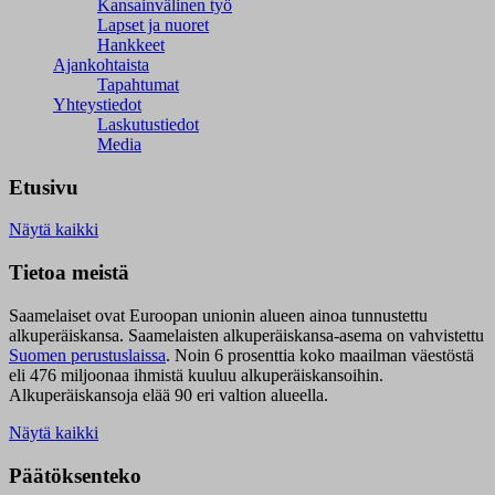
Kansainvälinen työ
Lapset ja nuoret
Hankkeet
Ajankohtaista
Tapahtumat
Yhteystiedot
Laskutustiedot
Media
Etusivu
Näytä kaikki
Tietoa meistä
Saamelaiset ovat Euroopan unionin alueen ainoa tunnustettu
alkuperäiskansa. Saamelaisten alkuperäiskansa-asema on vahvistettu
Suomen perustuslaissa
.
Noin 6 prosenttia koko maailman väestöstä
eli 476 miljoonaa ihmistä kuuluu alkuperäiskansoihin.
Alkuperäiskansoja elää 90 eri valtion alueella.
Näytä kaikki
Päätöksenteko