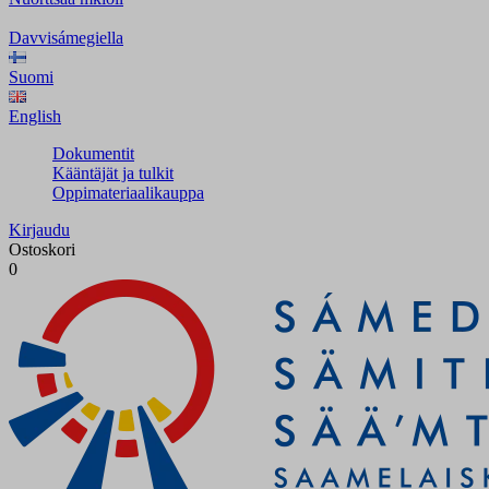
Davvisámegiella
Suomi
English
Dokumentit
Kääntäjät ja tulkit
Oppimateriaalikauppa
Kirjaudu
Ostoskori
0