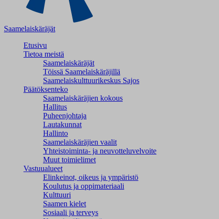
Saamelaiskäräjät
Etusivu
Tietoa meistä
Saamelaiskäräjät
Töissä Saamelaiskäräjillä
Saamelaiskulttuuri­keskus Sajos
Päätöksenteko
Saamelaiskäräjien kokous
Hallitus
Puheenjohtaja
Lautakunnat
Hallinto
Saamelaiskäräjien vaalit
Yhteistoiminta- ja neuvotteluvelvoite
Muut toimielimet
Vastuualueet
Elinkeinot, oikeus ja ympäristö
Koulutus ja oppimateriaali
Kulttuuri
Saamen kielet
Sosiaali ja terveys