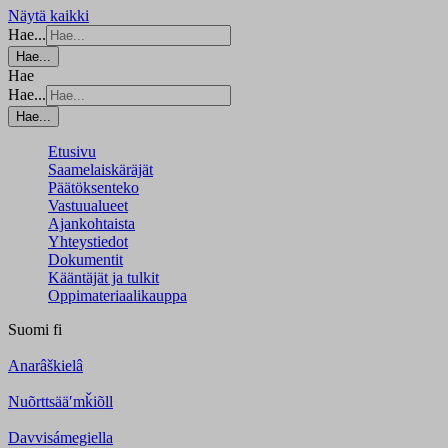
Näytä kaikki
Hae...
Hae...
Hae
Hae...
Hae...
Etusivu
Saamelaiskäräjät
Päätöksenteko
Vastuualueet
Ajankohtaista
Yhteystiedot
Dokumentit
Kääntäjät ja tulkit
Oppimateriaalikauppa
Suomi
fi
Anarâškielâ
Nuõrttsääʹmǩiõll
Davvisámegiella