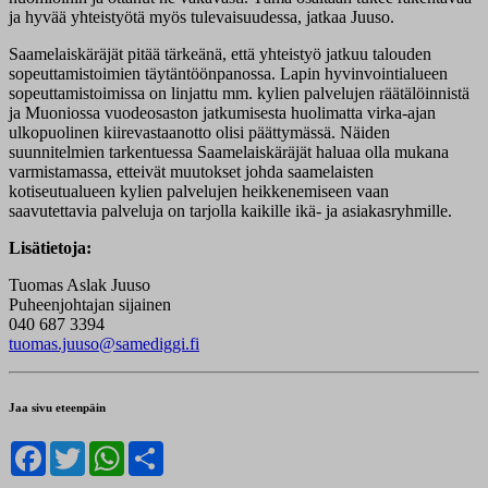
ja hyvää yhteistyötä myös tulevaisuudessa, jatkaa Juuso.
Saamelaiskäräjät pitää tärkeänä, että yhteistyö jatkuu talouden
sopeuttamistoimien täytäntöönpanossa. Lapin hyvinvointialueen
sopeuttamistoimissa on linjattu mm. kylien palvelujen räätälöinnistä
ja Muoniossa vuodeosaston jatkumisesta huolimatta virka-ajan
ulkopuolinen kiirevastaanotto olisi päättymässä. Näiden
suunnitelmien tarkentuessa Saamelaiskäräjät haluaa olla mukana
varmistamassa, etteivät muutokset johda saamelaisten
kotiseutualueen kylien palvelujen heikkenemiseen vaan
saavutettavia palveluja on tarjolla kaikille ikä- ja asiakasryhmille.
Lisätietoja:
Tuomas Aslak Juuso
Puheenjohtajan sijainen
040 687 3394
tuomas.juuso@samediggi.fi
Jaa sivu eteenpäin
Facebook
Twitter
WhatsApp
Share