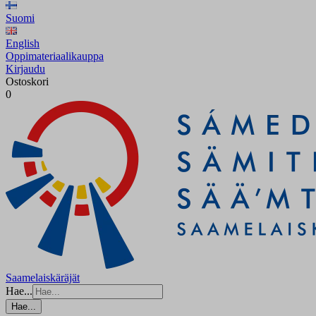
Suomi
English
Oppimateriaalikauppa
Kirjaudu
Ostoskori
0
Saamelaiskäräjät
Hae...
Hae...