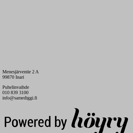
Menesjärventie 2 A
99870 Inari
Puhelinvaihde
010 839 3100
info@samediggi.fi
Digi- ja mainostoimisto Höyry Rovaniemi ja Oulu