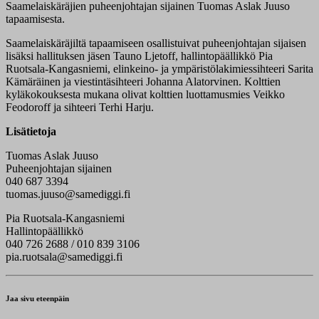
Saamelaiskäräjien puheenjohtajan sijainen Tuomas Aslak Juuso
tapaamisesta.
Saamelaiskäräjiltä tapaamiseen osallistuivat puheenjohtajan sijaisen
lisäksi hallituksen jäsen Tauno Ljetoff, hallintopäällikkö Pia
Ruotsala-Kangasniemi, elinkeino- ja ympäristölakimiessihteeri Sarita
Kämäräinen ja viestintäsihteeri Johanna Alatorvinen. Kolttien
kyläkokouksesta mukana olivat kolttien luottamusmies Veikko
Feodoroff ja sihteeri Terhi Harju.
Lisätietoja
Tuomas Aslak Juuso
Puheenjohtajan sijainen
040 687 3394
tuomas.juuso@samediggi.fi
Pia Ruotsala-Kangasniemi
Hallintopäällikkö
040 726 2688 / 010 839 3106
pia.ruotsala@samediggi.fi
Jaa sivu eteenpäin