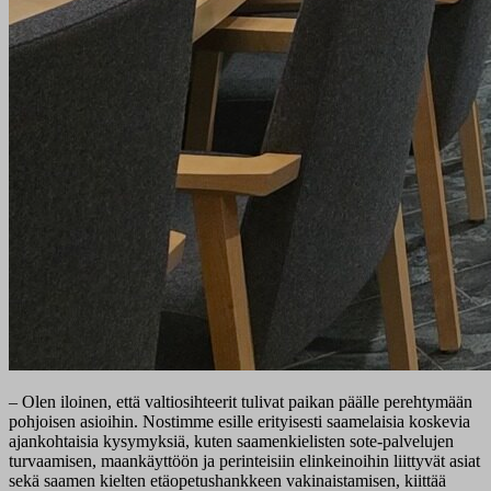
– Olen iloinen, että valtiosihteerit tulivat paikan päälle perehtymään
pohjoisen asioihin. Nostimme esille erityisesti saamelaisia koskevia
ajankohtaisia kysymyksiä, kuten saamenkielisten sote-palvelujen
turvaamisen, maankäyttöön ja perinteisiin elinkeinoihin liittyvät asiat
sekä saamen kielten etäopetushankkeen vakinaistamisen, kiittää