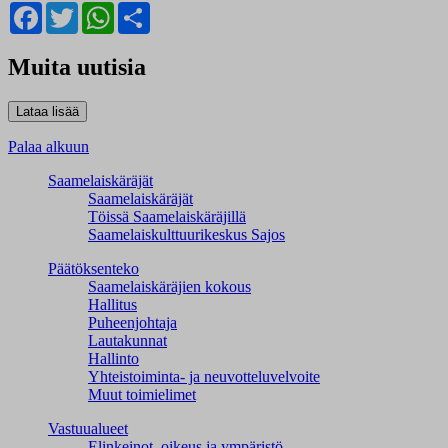
Facebook
Twitter
WhatsApp
Share
Muita uutisia
Palaa alkuun
Saamelaiskäräjät
Saamelaiskäräjät
Töissä Saamelaiskäräjillä
Saamelaiskulttuuri­keskus Sajos
Päätöksenteko
Saamelaiskäräjien kokous
Hallitus
Puheenjohtaja
Lautakunnat
Hallinto
Yhteistoiminta- ja neuvotteluvelvoite
Muut toimielimet
Vastuualueet
Elinkeinot, oikeus ja ympäristö