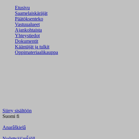
Etusivu
Saamelaiskäräjät
Päätöksenteko
Vastuualueet
Ajankohtaista
Yhteystiedot
Dokumentit
Kääntäjät ja tulkit
Oppimateriaalikauppa
Siirry sisältöön
Suomi
fi
Anarâškielâ
Nuõrttsääʹmǩiõll