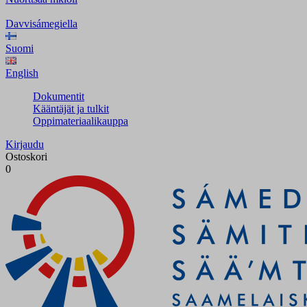
Davvisámegiella
Suomi
English
Dokumentit
Kääntäjät ja tulkit
Oppimateriaalikauppa
Kirjaudu
Ostoskori
0