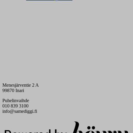
Menesjärventie 2 A
99870 Inari
Puhelinvaihde
010 839 3100
info@samediggi.fi
Digi- ja mainostoimisto Höyry Rovaniemi ja Oulu