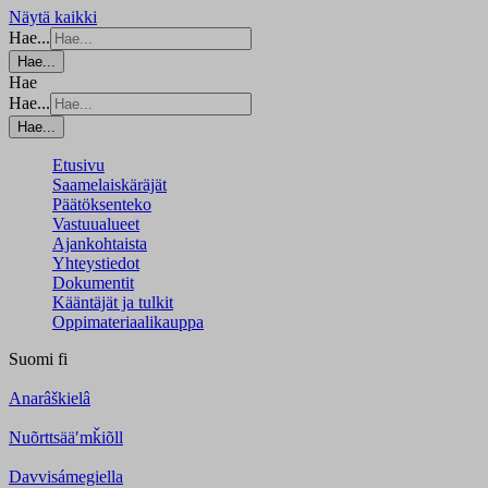
Näytä kaikki
Hae...
Hae...
Hae
Hae...
Hae...
Etusivu
Saamelaiskäräjät
Päätöksenteko
Vastuualueet
Ajankohtaista
Yhteystiedot
Dokumentit
Kääntäjät ja tulkit
Oppimateriaalikauppa
Suomi
fi
Anarâškielâ
Nuõrttsääʹmǩiõll
Davvisámegiella