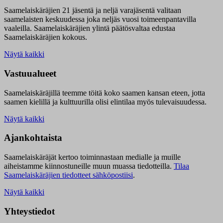
Saamelaiskäräjien 21 jäsentä ja neljä varajäsentä valitaan
saamelaisten keskuudessa joka neljäs vuosi toimeenpantavilla
vaaleilla. Saamelaiskäräjien ylintä päätösvaltaa edustaa
Saamelaiskäräjien kokous.
Näytä kaikki
Vastuualueet
Saamelaiskäräjillä t
eemme töitä koko saamen kansan eteen, jotta
saamen kielillä ja kulttuurilla olisi elintilaa myös tulevaisuudessa.
Näytä kaikki
Ajankohtaista
Saamelaiskäräjät kertoo toiminnastaan medialle ja muille
aiheistamme kiinnostuneille muun muassa tiedotteilla.
Tilaa
Saamelaiskäräjien tiedotteet sähköpostiisi
.
Näytä kaikki
Yhteystiedot