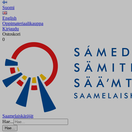
Suomi
English
Oppimateriaalikauppa
Kirjaudu
Ostoskori
0
Saamelaiskäräjät
Hae...
Hae...