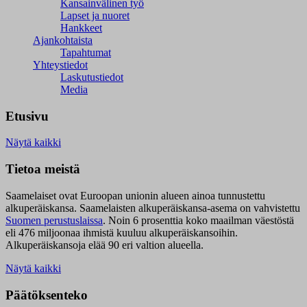
Kansainvälinen työ
Lapset ja nuoret
Hankkeet
Ajankohtaista
Tapahtumat
Yhteystiedot
Laskutustiedot
Media
Etusivu
Näytä kaikki
Tietoa meistä
Saamelaiset ovat Euroopan unionin alueen ainoa tunnustettu
alkuperäiskansa. Saamelaisten alkuperäiskansa-asema on vahvistettu
Suomen perustuslaissa
.
Noin 6 prosenttia koko maailman väestöstä
eli 476 miljoonaa ihmistä kuuluu alkuperäiskansoihin.
Alkuperäiskansoja elää 90 eri valtion alueella.
Näytä kaikki
Päätöksenteko