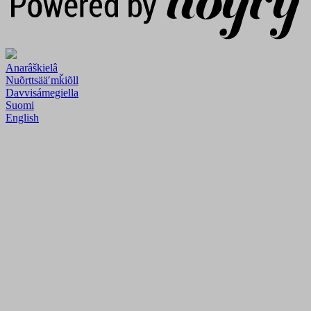
Anarâškielâ
Nuõrttsääʹmǩiõll
Davvisámegiella
Suomi
English