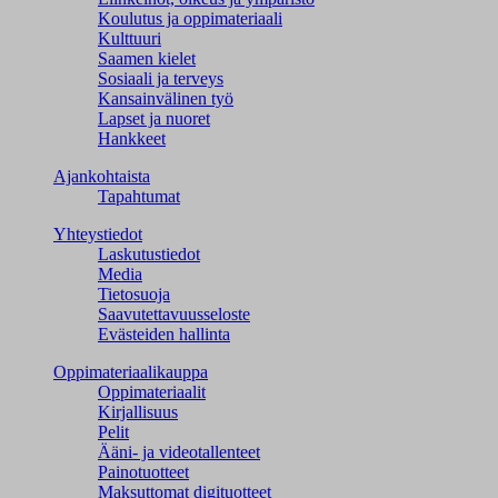
Koulutus ja oppimateriaali
Kulttuuri
Saamen kielet
Sosiaali ja terveys
Kansainvälinen työ
Lapset ja nuoret
Hankkeet
Ajankohtaista
Tapahtumat
Yhteystiedot
Laskutustiedot
Media
Tietosuoja
Saavutettavuusseloste
Evästeiden hallinta
Oppimateriaalikauppa
Oppimateriaalit
Kirjallisuus
Pelit
Ääni- ja videotallenteet
Painotuotteet
Maksuttomat digituotteet