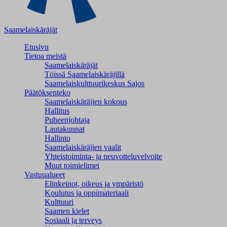
Saamelaiskäräjät
Etusivu
Tietoa meistä
Saamelaiskäräjät
Töissä Saamelaiskäräjillä
Saamelaiskulttuuri­keskus Sajos
Päätöksenteko
Saamelaiskäräjien kokous
Hallitus
Puheenjohtaja
Lautakunnat
Hallinto
Saamelaiskäräjien vaalit
Yhteistoiminta- ja neuvotteluvelvoite
Muut toimielimet
Vastuualueet
Elinkeinot, oikeus ja ympäristö
Koulutus ja oppimateriaali
Kulttuuri
Saamen kielet
Sosiaali ja terveys