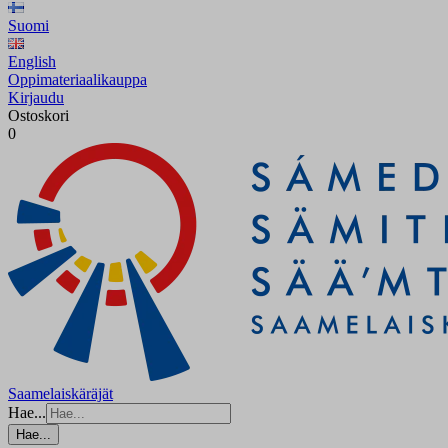
Suomi
English
Oppimateriaalikauppa
Kirjaudu
Ostoskori
0
Saamelaiskäräjät
Hae...
Hae...