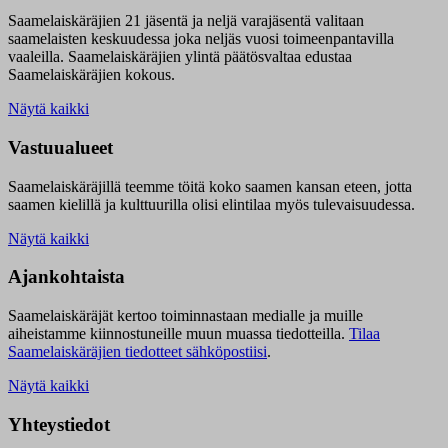
Saamelaiskäräjien 21 jäsentä ja neljä varajäsentä valitaan
saamelaisten keskuudessa joka neljäs vuosi toimeenpantavilla
vaaleilla. Saamelaiskäräjien ylintä päätösvaltaa edustaa
Saamelaiskäräjien kokous.
Näytä kaikki
Vastuualueet
Saamelaiskäräjillä t
eemme töitä koko saamen kansan eteen, jotta
saamen kielillä ja kulttuurilla olisi elintilaa myös tulevaisuudessa.
Näytä kaikki
Ajankohtaista
Saamelaiskäräjät kertoo toiminnastaan medialle ja muille
aiheistamme kiinnostuneille muun muassa tiedotteilla.
Tilaa
Saamelaiskäräjien tiedotteet sähköpostiisi
.
Näytä kaikki
Yhteystiedot