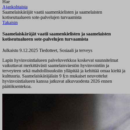
Hae
Ajankohtaista
Saamelaiskäräjät vaatii saamenkielisten ja saamelaisten
kotiseutualueen sote-palvelujen turvaamista
Takaisin
Saamelaiskäräjät vaatii saamenkielisten ja saamelaisten
kotiseutualueen sote-palvelujen turvaamista
Julkaistu 9.12.2025
Tiedotteet, Sosiaali ja terveys
Lapin hyvinvointialueen palveluverkkoa koskevat suunnitelmat
vaikuttavat merkittävästi saamelaisväestön hyvinvointiin ja
terveyteen sekä mahdollisuuksiin ylläpitää ja kehittää omaa kieltä ja
kulttuuria. Saamelaiskäräjälain 9 §:n mukaiset neuvottelut
hyvinvointialueen kanssa jatkuvat alkuvuodesta 2026 ennen
päätöksentekoa.