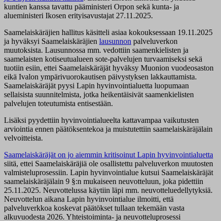
kuntien kanssa tavattu pääministeri Orpon sekä kunta- ja
alueministeri Ikosen erityisavustajat 27.11.2025.
Saamelaiskäräjien hallitus käsitteli asiaa kokouksessaan 19.11.2025
ja hyväksyi Saamelaiskäräjien
lausunnon
palveluverkon
muutoksista. Lausunnossa mm. vedottiin saamenkielisten ja
saamelaisten kotiseutualueen sote-palvelujen turvaamiseksi sekä
tuotiin esiin, ettei Saamelaiskäräjät hyväksy Muonion vuodeosaston
eikä Ivalon ympärivuorokautisen päivystyksen lakkauttamista.
Saamelaiskäräjät pyysi Lapin hyvinvointialuetta luopumaan
sellaisista suunnitelmista, jotka heikentäisivät saamenkielisten
palvelujen toteutumista entisestään.
Lisäksi pyydettiin hyvinvointialueelta kattavampaa vaikutusten
arviointia ennen päätöksentekoa ja muistutettiin saamelaiskäräjälain
velvoitteista.
Saamelaiskäräjät on jo aiemmin kritisoinut Lapin hyvinvointialuetta
siitä, ettei Saamelaiskäräjiä ole osallistettu palveluverkon muutosten
valmisteluprosessiin. Lapin hyvinvointialue kutsui Saamelaiskäräjät
saamelaiskäräjälain 9 §:n mukaiseen neuvotteluun, joka pidettiin
25.11.2025. Neuvottelussa käytiin läpi mm. neuvotteluedellytyksiä.
Neuvottelun aikana Lapin hyvinvointialue ilmoitti, että
palveluverkkoa koskevat päätökset tullaan tekemään vasta
alkuvuodesta 2026. Yhteistoiminta- ja neuvotteluprosessi