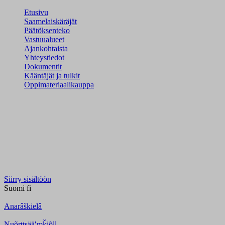
Etusivu
Saamelaiskäräjät
Päätöksenteko
Vastuualueet
Ajankohtaista
Yhteystiedot
Dokumentit
Kääntäjät ja tulkit
Oppimateriaalikauppa
Siirry sisältöön
Suomi
fi
Anarâškielâ
Nuõrttsääʹmǩiõll