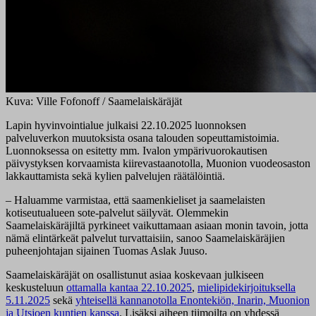
Kuva: Ville Fofonoff / Saamelaiskäräjät
Lapin hyvinvointialue julkaisi 22.10.2025 luonnoksen
palveluverkon muutoksista osana talouden sopeuttamistoimia.
Luonnoksessa on esitetty mm. Ivalon ympärivuorokautisen
päivystyksen korvaamista kiirevastaanotolla, Muonion vuodeosaston
lakkauttamista sekä kylien palvelujen räätälöintiä.
– Haluamme varmistaa, että saamenkieliset ja saamelaisten
kotiseutualueen sote-palvelut säilyvät. Olemmekin
Saamelaiskäräjiltä pyrkineet vaikuttamaan asiaan monin tavoin, jotta
nämä elintärkeät palvelut turvattaisiin, sanoo Saamelaiskäräjien
puheenjohtajan sijainen Tuomas Aslak Juuso.
Saamelaiskäräjät on osallistunut asiaa koskevaan julkiseen
keskusteluun
ottamalla kantaa 22.10.2025
,
mielipidekirjoituksella
5.11.2025
sekä
yhteisellä kannanotolla Enontekiön, Inarin, Muonion
ja Utsjoen kuntien kanssa
. Lisäksi aiheen tiimoilta on yhdessä