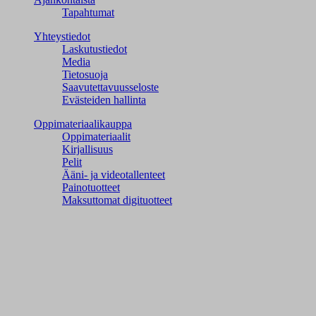
Tapahtumat
Yhteystiedot
Laskutustiedot
Media
Tietosuoja
Saavutettavuusseloste
Evästeiden hallinta
Oppimateriaalikauppa
Oppimateriaalit
Kirjallisuus
Pelit
Ääni- ja videotallenteet
Painotuotteet
Maksuttomat digituotteet