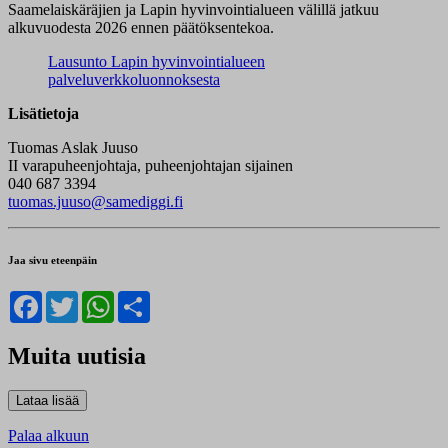
Saamelaiskäräjien ja Lapin hyvinvointialueen välillä jatkuu
alkuvuodesta 2026 ennen päätöksentekoa.
Lausunto Lapin hyvinvointialueen
palveluverkkoluonnoksesta
Lisätietoja
Tuomas Aslak Juuso
II varapuheenjohtaja, puheenjohtajan sijainen
040 687 3394
tuomas.juuso@samediggi.fi
Jaa sivu eteenpäin
Facebook
Twitter
WhatsApp
Share
Muita uutisia
Palaa alkuun