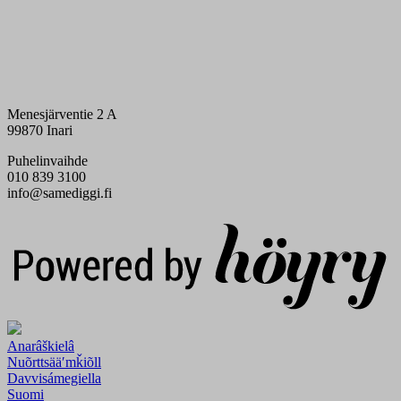
Menesjärventie 2 A
99870 Inari
Puhelinvaihde
010 839 3100
info@samediggi.fi
Digi- ja mainostoimisto Höyry Rovaniemi ja Oulu
Anarâškielâ
Nuõrttsääʹmǩiõll
Davvisámegiella
Suomi