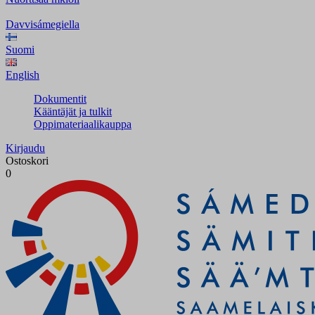
Davvisámegiella
Suomi
English
Dokumentit
Kääntäjät ja tulkit
Oppimateriaalikauppa
Kirjaudu
Ostoskori
0