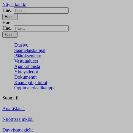
Näytä kaikki
Hae...
Hae...
Hae
Hae...
Hae...
Etusivu
Saamelaiskäräjät
Päätöksenteko
Vastuualueet
Ajankohtaista
Yhteystiedot
Dokumentit
Kääntäjät ja tulkit
Oppimateriaalikauppa
Suomi
fi
Anarâškielâ
Nuõrttsääʹmǩiõll
Davvisámegiella