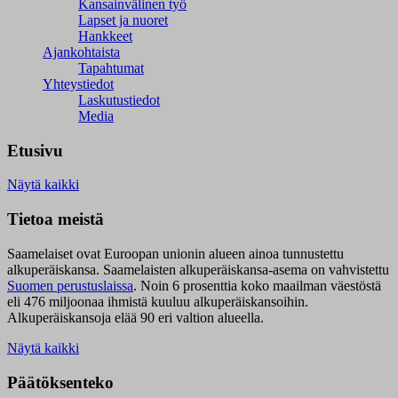
Kansainvälinen työ
Lapset ja nuoret
Hankkeet
Ajankohtaista
Tapahtumat
Yhteystiedot
Laskutustiedot
Media
Etusivu
Näytä kaikki
Tietoa meistä
Saamelaiset ovat Euroopan unionin alueen ainoa tunnustettu
alkuperäiskansa. Saamelaisten alkuperäiskansa-asema on vahvistettu
Suomen perustuslaissa
.
Noin 6 prosenttia koko maailman väestöstä
eli 476 miljoonaa ihmistä kuuluu alkuperäiskansoihin.
Alkuperäiskansoja elää 90 eri valtion alueella.
Näytä kaikki
Päätöksenteko