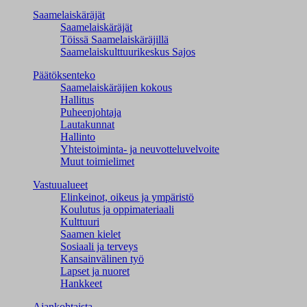
Saamelaiskäräjät
Saamelaiskäräjät
Töissä Saamelaiskäräjillä
Saamelaiskulttuuri­keskus Sajos
Päätöksenteko
Saamelaiskäräjien kokous
Hallitus
Puheenjohtaja
Lautakunnat
Hallinto
Yhteistoiminta- ja neuvotteluvelvoite
Muut toimielimet
Vastuualueet
Elinkeinot, oikeus ja ympäristö
Koulutus ja oppimateriaali
Kulttuuri
Saamen kielet
Sosiaali ja terveys
Kansainvälinen työ
Lapset ja nuoret
Hankkeet
Ajankohtaista