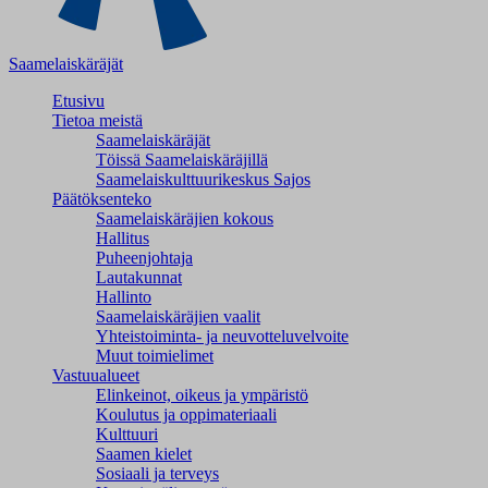
Saamelaiskäräjät
Etusivu
Tietoa meistä
Saamelaiskäräjät
Töissä Saamelaiskäräjillä
Saamelaiskulttuuri­keskus Sajos
Päätöksenteko
Saamelaiskäräjien kokous
Hallitus
Puheenjohtaja
Lautakunnat
Hallinto
Saamelaiskäräjien vaalit
Yhteistoiminta- ja neuvotteluvelvoite
Muut toimielimet
Vastuualueet
Elinkeinot, oikeus ja ympäristö
Koulutus ja oppimateriaali
Kulttuuri
Saamen kielet
Sosiaali ja terveys