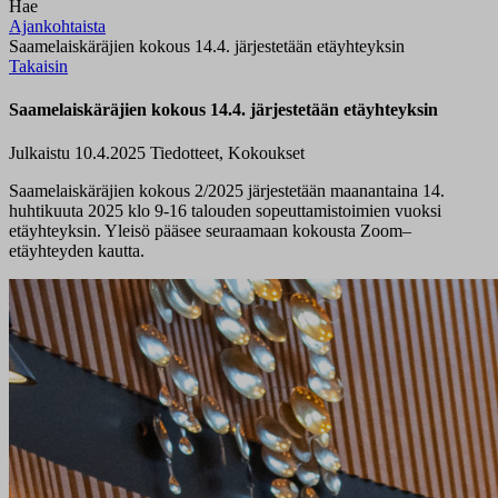
Hae
Ajankohtaista
Saamelaiskäräjien kokous 14.4. järjestetään etäyhteyksin
Takaisin
Saamelaiskäräjien kokous 14.4. järjestetään etäyhteyksin
Julkaistu 10.4.2025
Tiedotteet, Kokoukset
Saamelaiskäräjien kokous 2/2025 järjestetään
maanantaina 14.
h
uhtikuuta 2025 klo 9-16
talouden sopeuttamistoimien vuoksi
etäyhteyksin. Yleisö pääsee seuraamaan kokousta
Zoom
–
etäyhteyde
n
kautta.