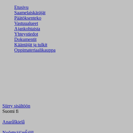
Etusivu
Saamelaiskäräjät
Päätöksenteko
Vastuualueet
Ajankohtaista
Yhteystiedot
Dokumentit
Kääntäjät ja tulkit
Oppimateriaalikauppa
Siirry sisältöön
Suomi
fi
Anarâškielâ
Nuõrttsääʹmǩiõll