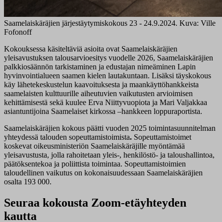
Saamelaiskäräjien järjestäytymiskokous 23 - 24.9.2024. Kuva: Ville
Fofonoff
Kokouksessa käsiteltäviä asioita ovat Saamelaiskäräjien
yleisavustuksen talousarvioesitys vuodelle 2026, Saamelaiskäräjien
palkkiosäännön tarkistaminen ja edustajan nimeäminen Lapin
hyvinvointialueen saamen kielen lautakuntaan. Lisäksi täyskokous
käy lähetekeskustelun kaavoituksesta ja maankäyttöhankkeista
saamelaisten kulttuurille aiheutuvien vaikutusten arvioimisen
kehittämisestä sekä kuulee Erva Niittyvuopiota ja Mari Valjakkaa
asiantuntijoina Saamelaiset kirkossa –hankkeen loppuraportista.
Saamelaiskäräjien kokous päätti vuoden 2025 toimintasuunnitelman
yhteydessä talouden sopeuttamistoimista
.
Sopeuttamistoimet
koskevat oikeusministeriön Saamelaiskäräjille myöntämää
yleisavustusta, jolla rahoitetaan yleis-, henkilöstö- ja taloushallintoa,
päätöksentekoa ja poliittista toimintaa. Sopeuttamistoimien
taloudellinen vaikutus on kokonaisuudessaan Saamelaiskäräjien
osalta 193 000.
Seuraa kokousta Zoom-etäyhteyden
kautta