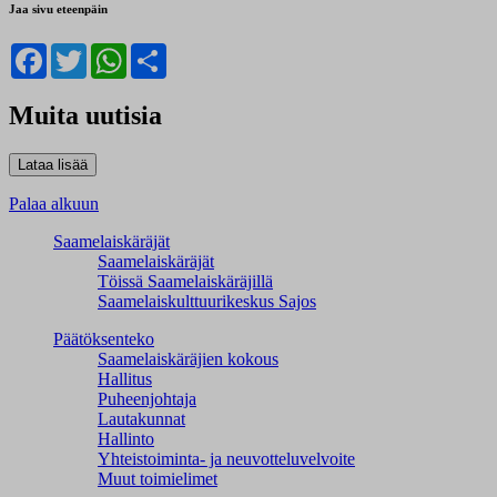
Jaa sivu eteenpäin
Facebook
Twitter
WhatsApp
Share
Muita uutisia
Palaa alkuun
Saamelaiskäräjät
Saamelaiskäräjät
Töissä Saamelaiskäräjillä
Saamelaiskulttuuri­keskus Sajos
Päätöksenteko
Saamelaiskäräjien kokous
Hallitus
Puheenjohtaja
Lautakunnat
Hallinto
Yhteistoiminta- ja neuvotteluvelvoite
Muut toimielimet