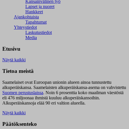
Kansainvälinen työ
Lapset ja nuoret
Hankkeet
Ajankohtaista
Tapahtumat
Yhteystiedot
Laskutustiedot
Media
Etusivu
Näytä kaikki
Tietoa meistä
Saamelaiset ovat Euroopan unionin alueen ainoa tunnustettu
alkuperäiskansa. Saamelaisten alkuperäiskansa-asema on vahvistettu
Suomen perustuslaissa
.
Noin 6 prosenttia koko maailman väestöstä
eli 476 miljoonaa ihmistä kuuluu alkuperäiskansoihin.
Alkuperäiskansoja elää 90 eri valtion alueella.
Näytä kaikki
Päätöksenteko