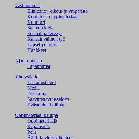
Vastuualueet
Elinkeinot, oikeus ja ympäristö
Koulutus ja oppimateriaali
Kulttuuri
Saamen kielet
Sosiaali ja terveys
Kansainvälinen työ
Lapset ja nuoret
Hankkeet
Ajankohtaista
Tapahtumat
Yhteystiedot
Laskutustiedot
Media
Tietosuoja
Saavutettavuusseloste
Evästeiden hallinta
Oppimateriaalikauppa
Oppimateriaalit
Kirjallisuus
Pelit
Ääni- ja videotallenteet