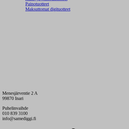
Painotuotteet
Maksuttomat digituotteet
Menesjärventie 2 A
99870 Inari
Puhelinvaihde
010 839 3100
info@samediggi.fi
Digi- ja mainostoimisto Höyry Rovaniemi ja Oulu