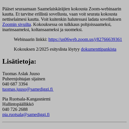
Pääset seuraamaan Saamelaiskäräjien kokousta Zoom-webinaarin
kautta. Et tarvitse erillistä sovellusta, vaan voit seurata kokousta
nettiselaimesi kautta. Voit kuitenkin halutessasi ladata sovelluksen
Zoomin sivuilta
. Kokouksessa on tulkkaus pohjoissaameksi,
inarinsaameksi, koltansaameksi ja suomeksi.
Webinaarin linkki:
https://us06web.zoom.us/j/82766639361
Kokouksen 2/2025 esityslista löytyy
dokumenttipankista
Lisätietoja:
Tuomas Aslak Juuso
Puheenjohtajan sijainen
040 687 3394
tuomas.juuso@samediggi.fi
Pia Ruotsala-Kangasniemi
Hallintopäällikkö
040 726 2688
pia.ruotsala@samediggi.fi