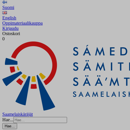
Suomi
English
Oppimateriaalikauppa
Kirjaudu
Ostoskori
0
Saamelaiskäräjät
Hae...
Hae...