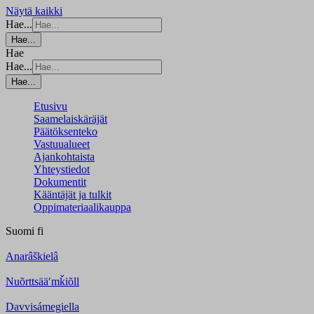
Näytä kaikki
Hae...
Hae...
Hae
Hae...
Hae...
Etusivu
Saamelaiskäräjät
Päätöksenteko
Vastuualueet
Ajankohtaista
Yhteystiedot
Dokumentit
Kääntäjät ja tulkit
Oppimateriaalikauppa
Suomi
fi
Anarâškielâ
Nuõrttsääʹmǩiõll
Davvisámegiella