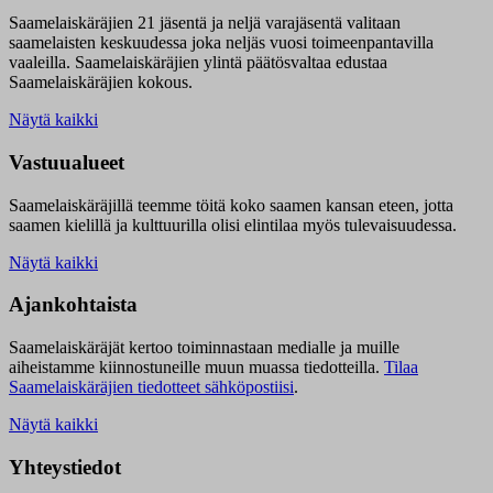
Saamelaiskäräjien 21 jäsentä ja neljä varajäsentä valitaan
saamelaisten keskuudessa joka neljäs vuosi toimeenpantavilla
vaaleilla. Saamelaiskäräjien ylintä päätösvaltaa edustaa
Saamelaiskäräjien kokous.
Näytä kaikki
Vastuualueet
Saamelaiskäräjillä t
eemme töitä koko saamen kansan eteen, jotta
saamen kielillä ja kulttuurilla olisi elintilaa myös tulevaisuudessa.
Näytä kaikki
Ajankohtaista
Saamelaiskäräjät kertoo toiminnastaan medialle ja muille
aiheistamme kiinnostuneille muun muassa tiedotteilla.
Tilaa
Saamelaiskäräjien tiedotteet sähköpostiisi
.
Näytä kaikki
Yhteystiedot