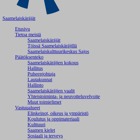
Saamelaiskäräjät
Etusivu
Tietoa meistä
Saamelaiskäräjät
Töissä Saamelaiskäräjillä
Saamelaiskulttuuri­keskus Sajos
Päätöksenteko
Saamelaiskäräjien kokous
Hallitus
Puheenjohtaja
Lautakunnat
Hallinto
Saamelaiskäräjien vaalit
Yhteistoiminta- ja neuvotteluvelvoite
Muut toimielimet
Vastuualueet
Elinkeinot, oikeus ja ympäristö
Koulutus ja oppimateriaali
Kulttuuri
Saamen kielet
Sosiaali ja terveys