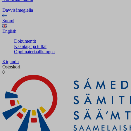
Davvisámegiella
Suomi
English
Dokumentit
Kääntäjät ja tulkit
Oppimateriaalikauppa
Kirjaudu
Ostoskori
0