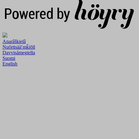
Anarâškielâ
Nuõrttsääʹmǩiõll
Davvisámegiella
Suomi
English