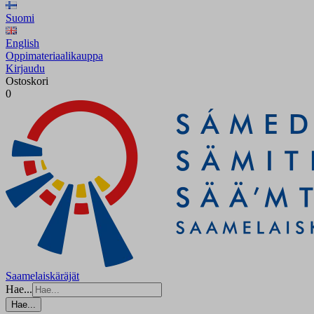
Suomi
English
Oppimateriaalikauppa
Kirjaudu
Ostoskori
0
Saamelaiskäräjät
Hae...
Hae...