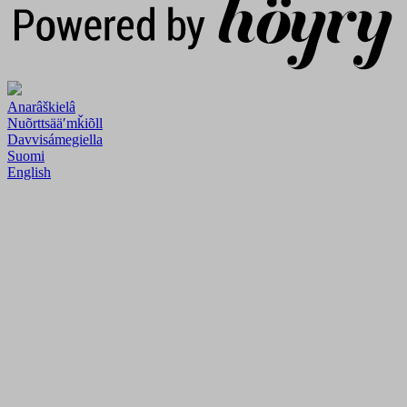
Anarâškielâ
Nuõrttsääʹmǩiõll
Davvisámegiella
Suomi
English