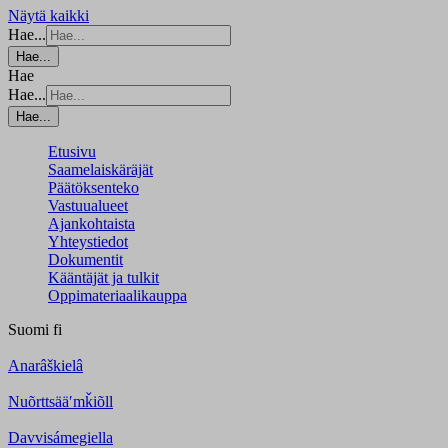
Näytä kaikki
Hae...
Hae...
Hae
Hae...
Hae...
Etusivu
Saamelaiskäräjät
Päätöksenteko
Vastuualueet
Ajankohtaista
Yhteystiedot
Dokumentit
Kääntäjät ja tulkit
Oppimateriaalikauppa
Suomi
fi
Anarâškielâ
Nuõrttsääʹmǩiõll
Davvisámegiella