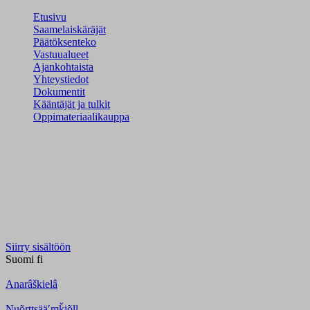
Etusivu
Saamelaiskäräjät
Päätöksenteko
Vastuualueet
Ajankohtaista
Yhteystiedot
Dokumentit
Kääntäjät ja tulkit
Oppimateriaalikauppa
Siirry sisältöön
Suomi
fi
Anarâškielâ
Nuõrttsääʹmǩiõll