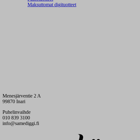
Maksuttomat digituotteet
Menesjärventie 2 A
99870 Inari
Puhelinvaihde
010 839 3100
info@samediggi.fi
Digi- ja mainostoimisto Höyry Rovaniemi ja Oulu