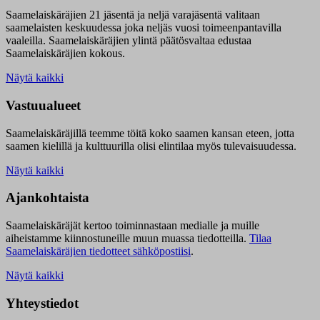
Saamelaiskäräjien 21 jäsentä ja neljä varajäsentä valitaan
saamelaisten keskuudessa joka neljäs vuosi toimeenpantavilla
vaaleilla. Saamelaiskäräjien ylintä päätösvaltaa edustaa
Saamelaiskäräjien kokous.
Näytä kaikki
Vastuualueet
Saamelaiskäräjillä t
eemme töitä koko saamen kansan eteen, jotta
saamen kielillä ja kulttuurilla olisi elintilaa myös tulevaisuudessa.
Näytä kaikki
Ajankohtaista
Saamelaiskäräjät kertoo toiminnastaan medialle ja muille
aiheistamme kiinnostuneille muun muassa tiedotteilla.
Tilaa
Saamelaiskäräjien tiedotteet sähköpostiisi
.
Näytä kaikki
Yhteystiedot