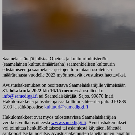
Saamelaiskäräjät julistaa Opetus- ja kulttuuriministeriön
(saamelainen kulttuurimääräraha) saamenkielisen kulttuurin
edistämiseen ja saamelaisjärjestöjen toimintaan osoitetusta
määrärahasta vuodelle 2023 myönnettävät avustukset haettaviksi.
Avustushakemukset on osoitettava Saamelaiskäräjille viimeistään
31. lokakuuta 2022 klo 16.15 mennessä
osoitteella:
info@samediggi.fi
tai Saamelaiskäräjät, Sajos, 99870 Inari.
Hakulomakkeita ja lisätietoja saa kulttuurisihteeriltä puh. 010 839
3103 ja sähköpostitse
kulttuuri@samediggi.fi
Hakulomakkeet ovat myös tulostettavissa Saamelaiskäräjien
verkkosivuilta osoitteesta
www.samediggi.fi
. Avustushakemukset
voi toimittaa henkilökohtaisesti tai asiamiestä käyttäen, lähettää
sähköpostitse tai postitse. Avustushakemusten lähettäminen tapahtuu