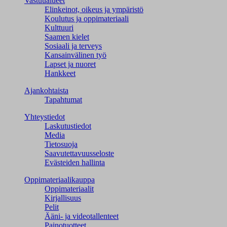
Vastuualueet
Elinkeinot, oikeus ja ympäristö
Koulutus ja oppimateriaali
Kulttuuri
Saamen kielet
Sosiaali ja terveys
Kansainvälinen työ
Lapset ja nuoret
Hankkeet
Ajankohtaista
Tapahtumat
Yhteystiedot
Laskutustiedot
Media
Tietosuoja
Saavutettavuusseloste
Evästeiden hallinta
Oppimateriaalikauppa
Oppimateriaalit
Kirjallisuus
Pelit
Ääni- ja videotallenteet
Painotuotteet