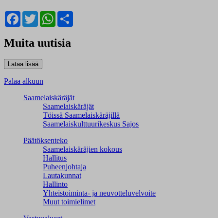
Facebook
Twitter
WhatsApp
Share
Muita uutisia
Palaa alkuun
Saamelaiskäräjät
Saamelaiskäräjät
Töissä Saamelaiskäräjillä
Saamelaiskulttuuri­keskus Sajos
Päätöksenteko
Saamelaiskäräjien kokous
Hallitus
Puheenjohtaja
Lautakunnat
Hallinto
Yhteistoiminta- ja neuvotteluvelvoite
Muut toimielimet