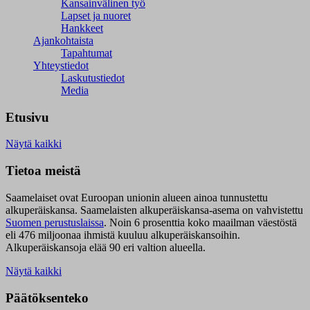
Kansainvälinen työ
Lapset ja nuoret
Hankkeet
Ajankohtaista
Tapahtumat
Yhteystiedot
Laskutustiedot
Media
Etusivu
Näytä kaikki
Tietoa meistä
Saamelaiset ovat Euroopan unionin alueen ainoa tunnustettu
alkuperäiskansa. Saamelaisten alkuperäiskansa-asema on vahvistettu
Suomen perustuslaissa
.
Noin 6 prosenttia koko maailman väestöstä
eli 476 miljoonaa ihmistä kuuluu alkuperäiskansoihin.
Alkuperäiskansoja elää 90 eri valtion alueella.
Näytä kaikki
Päätöksenteko