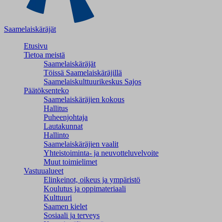
Saamelaiskäräjät
Etusivu
Tietoa meistä
Saamelaiskäräjät
Töissä Saamelaiskäräjillä
Saamelaiskulttuuri­keskus Sajos
Päätöksenteko
Saamelaiskäräjien kokous
Hallitus
Puheenjohtaja
Lautakunnat
Hallinto
Saamelaiskäräjien vaalit
Yhteistoiminta- ja neuvotteluvelvoite
Muut toimielimet
Vastuualueet
Elinkeinot, oikeus ja ympäristö
Koulutus ja oppimateriaali
Kulttuuri
Saamen kielet
Sosiaali ja terveys