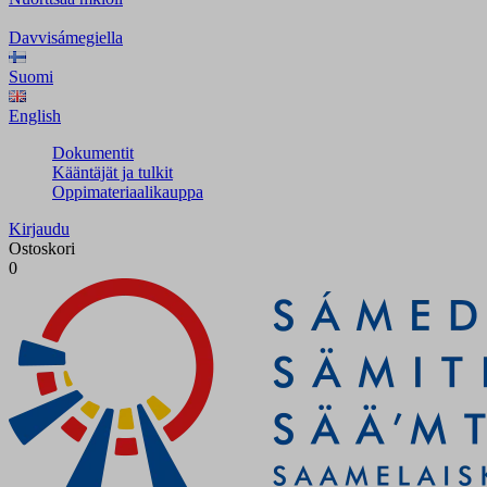
Davvisámegiella
Suomi
English
Dokumentit
Kääntäjät ja tulkit
Oppimateriaalikauppa
Kirjaudu
Ostoskori
0