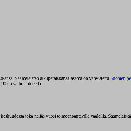
iskansa. Saamelaisten alkuperäiskansa-asema on vahvistettu
Suomen per
0 eri valtion alueella.
n keskuudessa joka neljäs vuosi toimeenpantavilla vaaleilla. Saamelaisk