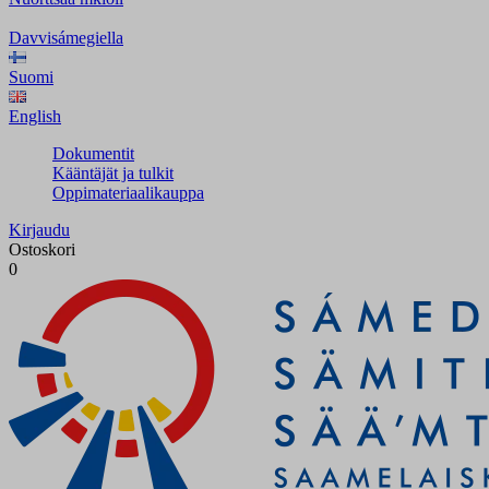
Davvisámegiella
Suomi
English
Dokumentit
Kääntäjät ja tulkit
Oppimateriaalikauppa
Kirjaudu
Ostoskori
0