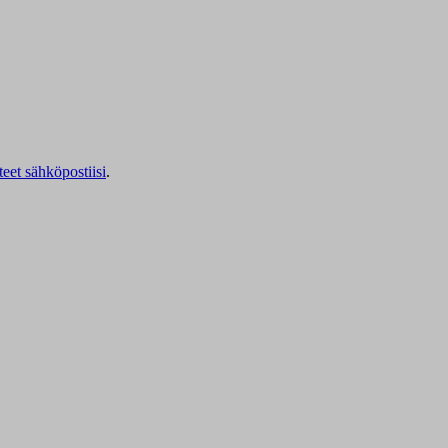
teet sähköpostiisi
.