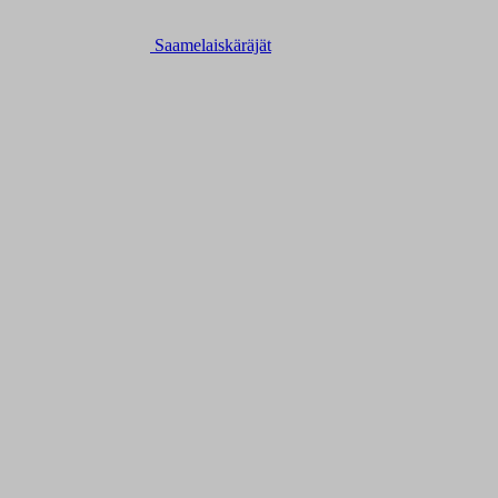
Saamelaiskäräjät