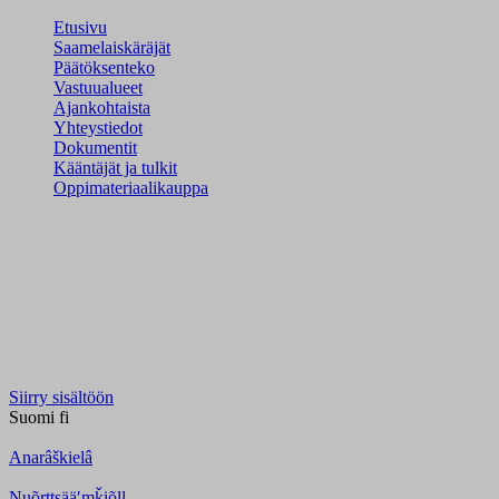
Etusivu
Saamelaiskäräjät
Päätöksenteko
Vastuualueet
Ajankohtaista
Yhteystiedot
Dokumentit
Kääntäjät ja tulkit
Oppimateriaalikauppa
Siirry sisältöön
Suomi
fi
Anarâškielâ
Nuõrttsääʹmǩiõll