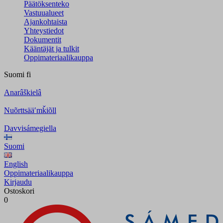
Päätöksenteko
Vastuualueet
Ajankohtaista
Yhteystiedot
Dokumentit
Kääntäjät ja tulkit
Oppimateriaalikauppa
Suomi
fi
Anarâškielâ
Nuõrttsääʹmǩiõll
Davvisámegiella
Suomi
English
Oppimateriaalikauppa
Kirjaudu
Ostoskori
0