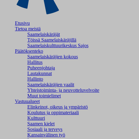
Etusivu
Tietoa meistä
Saamelaiskäräjät
Töissä Saamelaiskäräjillä
Saamelaiskulttuuri­keskus Sajos
Päätöksenteko
Saamelaiskäräjien kokous
Hallitus
Puheenjohtaja
Lautakunnat
Hallinto
Saamelaiskäräjien vaalit
Yhteistoiminta- ja neuvotteluvelvoite
Muut toimielimet
Vastuualueet
Elinkeinot, oikeus ja ympäristö
Koulutus ja oppimateriaali
Kulttuuri
Saamen kielet
Sosiaali ja terveys
Kansainvälinen työ