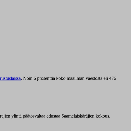
ustuslaissa
.
Noin 6 prosenttia koko maailman väestöstä eli 476
äräjien ylintä päätösvaltaa edustaa Saamelaiskäräjien kokous.