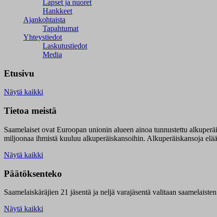
Lapset ja nuoret
Hankkeet
Ajankohtaista
Tapahtumat
Yhteystiedot
Laskutustiedot
Media
Etusivu
Näytä kaikki
Tietoa meistä
Saamelaiset ovat Euroopan unionin alueen ainoa tunnustettu alkuperä
miljoonaa ihmistä kuuluu alkuperäiskansoihin. Alkuperäiskansoja elää 9
Näytä kaikki
Päätöksenteko
Saamelaiskäräjien 21 jäsentä ja neljä varajäsentä valitaan saamelaiste
Näytä kaikki