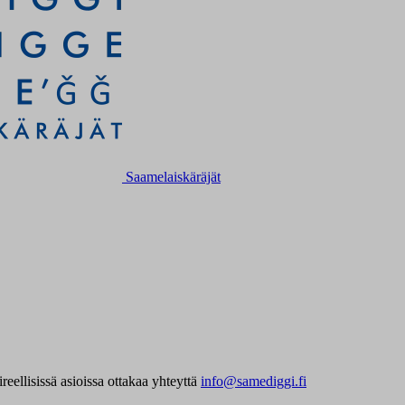
Saamelaiskäräjät
eellisissä asioissa ottakaa yhteyttä
info@samediggi.fi