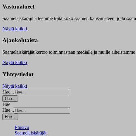
Vastuualueet
Saamelaiskäräjillä t
eemme töitä koko saamen kansan eteen, jotta saamen 
Näytä kaikki
Ajankohtaista
Saamelaiskäräjät kertoo toiminnastaan medialle ja muille aiheistamme 
Näytä kaikki
Yhteystiedot
Näytä kaikki
Hae...
Hae...
Hae
Hae...
Hae...
Etusivu
Saamelaiskäräjät