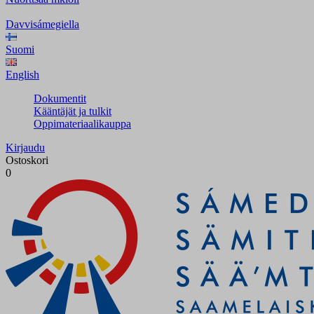
Davvisámegiella
Suomi
English
Dokumentit
Kääntäjät ja tulkit
Oppimateriaalikauppa
Kirjaudu
Ostoskori
0