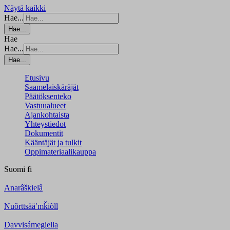
Näytä kaikki
Hae...
Hae...
Hae
Hae...
Hae...
Etusivu
Saamelaiskäräjät
Päätöksenteko
Vastuualueet
Ajankohtaista
Yhteystiedot
Dokumentit
Kääntäjät ja tulkit
Oppimateriaalikauppa
Suomi
fi
Anarâškielâ
Nuõrttsääʹmǩiõll
Davvisámegiella