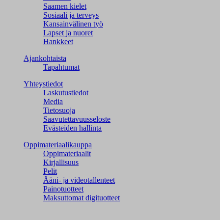
Saamen kielet
Sosiaali ja terveys
Kansainvälinen työ
Lapset ja nuoret
Hankkeet
Ajankohtaista
Tapahtumat
Yhteystiedot
Laskutustiedot
Media
Tietosuoja
Saavutettavuusseloste
Evästeiden hallinta
Oppimateriaalikauppa
Oppimateriaalit
Kirjallisuus
Pelit
Ääni- ja videotallenteet
Painotuotteet
Maksuttomat digituotteet