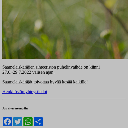
Saamelaiskäräjien sihteeristön puhelinvaihde on kiinni
27.6.-29.7.2022 välisen ajan.
Saamelaiskäräjät toivottaa hyvää kesää kaikille!
Henkilöstön yhteystiedot
Jaa sivu eteenpäin
Facebook
Twitter
WhatsApp
Share