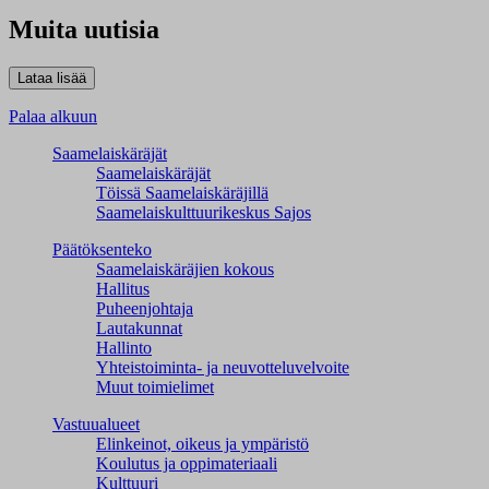
Muita uutisia
Palaa alkuun
Saamelaiskäräjät
Saamelaiskäräjät
Töissä Saamelaiskäräjillä
Saamelaiskulttuuri­keskus Sajos
Päätöksenteko
Saamelaiskäräjien kokous
Hallitus
Puheenjohtaja
Lautakunnat
Hallinto
Yhteistoiminta- ja neuvotteluvelvoite
Muut toimielimet
Vastuualueet
Elinkeinot, oikeus ja ympäristö
Koulutus ja oppimateriaali
Kulttuuri