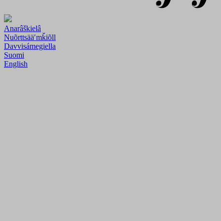
Anarâškielâ
Nuõrttsääʹmǩiõll
Davvisámegiella
Suomi
English