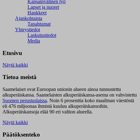
Kansainvälinen työ
Lapset ja nuoret
Hankkeet
Ajankohtaista
Tapahtumat
Yhteystiedot
Laskutustiedot
Media
Etusivu
Näytä kaikki
Tietoa meistä
Saamelaiset ovat Euroopan unionin alueen ainoa tunnustettu
alkuperäiskansa. Saamelaisten alkuperäiskansa-asema on vahvistettu
Suomen perustuslaissa
.
Noin 6 prosenttia koko maailman väestöstä
eli 476 miljoonaa ihmistä kuuluu alkuperäiskansoihin.
Alkuperäiskansoja elää 90 eri valtion alueella.
Näytä kaikki
Päätöksenteko