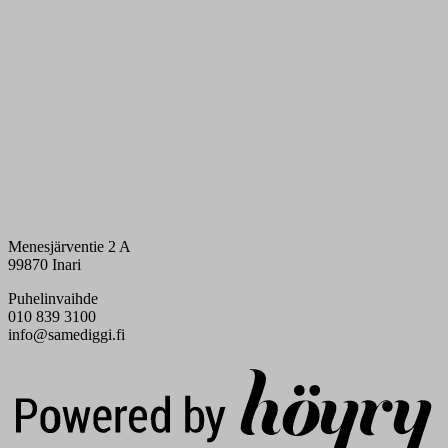
Menesjärventie 2 A
99870 Inari
Puhelinvaihde
010 839 3100
info@samediggi.fi
Digi- ja mainostoimisto Höyry Rovaniemi ja Oulu