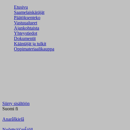
Etusivu
Saamelaiskäräjät
Päätöksenteko
Vastuualueet
Ajankohtaista
Yhteystiedot
Dokumentit
Kääntäjät ja tulkit
Oppimateriaalikauppa
Siirry sisältöön
Suomi
fi
Anarâškielâ
Nuõrttsääʹmǩiõll