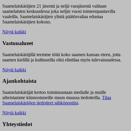
Saamelaiskäräjien 21 jäsentä ja neljä varajäsentä valitaan
saamelaisten keskuudessa joka neljäs vuosi toimeenpantavilla
vaaleilla. Saamelaiskäräjien ylintä päätösvaltaa edustaa
Saamelaiskäräjien kokous.
Näytä kaikki
Vastuualueet
Saamelaiskäräjillä t
eemme töitä koko saamen kansan eteen, jotta
saamen kielillä ja kulttuurilla olisi elintilaa myös tulevaisuudessa.
Näytä kaikki
Ajankohtaista
Saamelaiskäräjät kertoo toiminnastaan medialle ja muille
aiheistamme kiinnostuneille muun muassa tiedotteilla.
Tilaa
Saamelaiskäräjien tiedotteet sähköpostiisi
.
Näytä kaikki
Yhteystiedot