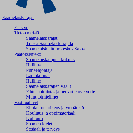
Saamelaiskäräjät
Etusivu
Tietoa meistä
Saamelaiskäräjät
Töissä Saamelaiskäräjillä
Saamelaiskulttuuri­keskus Sajos
Päätöksenteko
Saamelaiskäräjien kokous
Hallitus
Puheenjohtaja
Lautakunnat
Hallinto
Saamelaiskäräjien vaalit
Yhteistoiminta- ja neuvotteluvelvoite
Muut toimielimet
Vastuualueet
Elinkeinot, oikeus ja ympäristö
Koulutus ja oppimateriaali
Kulttuuri
Saamen kielet
Sosiaali ja terveys