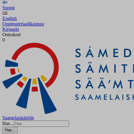
Suomi
English
Oppimateriaalikauppa
Kirjaudu
Ostoskori
0
Saamelaiskäräjät
Hae...
Hae...