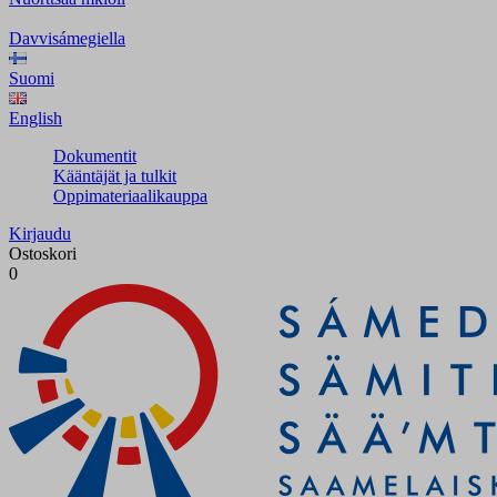
Davvisámegiella
Suomi
English
Dokumentit
Kääntäjät ja tulkit
Oppimateriaalikauppa
Kirjaudu
Ostoskori
0