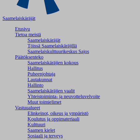
Saamelaiskäräjät
Etusivu
Tietoa meistä
Saamelaiskäräjät
Töissä Saamelaiskäräjillä
Saamelaiskulttuuri­keskus Sajos
Päätöksenteko
Saamelaiskäräjien kokous
Hallitus
Puheenjohtaja
Lautakunnat
Hallinto
Saamelaiskäräjien vaalit
Yhteistoiminta- ja neuvotteluvelvoite
Muut toimielimet
Vastuualueet
Elinkeinot, oikeus ja ympäristö
Koulutus ja oppimateriaali
Kulttuuri
Saamen kielet
Sosiaali ja terveys