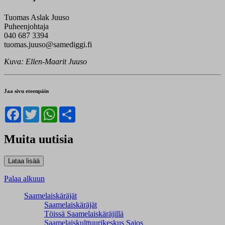
Tuomas Aslak Juuso
Puheenjohtaja
040 687 3394
tuomas.juuso@samediggi.fi
Kuva: Ellen-Maarit Juuso
Jaa sivu eteenpäin
Facebook
Twitter
WhatsApp
Share
Muita uutisia
Palaa alkuun
Saamelaiskäräjät
Saamelaiskäräjät
Töissä Saamelaiskäräjillä
Saamelaiskulttuuri­keskus Sajos