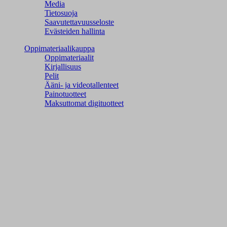
Media
Tietosuoja
Saavutettavuusseloste
Evästeiden hallinta
Oppimateriaalikauppa
Oppimateriaalit
Kirjallisuus
Pelit
Ääni- ja videotallenteet
Painotuotteet
Maksuttomat digituotteet