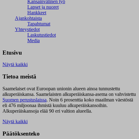
Kansainvälinen työ
Lapset ja nuoret
Hankkeet
Ajankohtaista
Tapahtumat
Yhteystiedot
Laskutustiedot
Media
Etusivu
Näytä kaikki
Tietoa meistä
Saamelaiset ovat Euroopan unionin alueen ainoa tunnustettu
alkuperäiskansa. Saamelaisten alkuperäiskansa-asema on vahvistettu
Suomen perustuslaissa
.
Noin 6 prosenttia koko maailman väestöstä
eli 476 miljoonaa ihmistä kuuluu alkuperäiskansoihin.
Alkuperäiskansoja elää 90 eri valtion alueella.
Näytä kaikki
Päätöksenteko