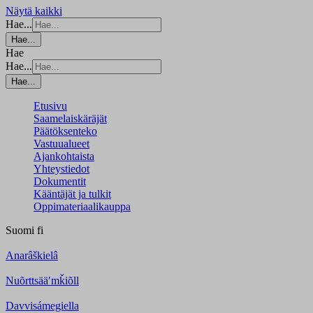
Näytä kaikki
Hae...
Hae...
Hae
Hae...
Hae...
Etusivu
Saamelaiskäräjät
Päätöksenteko
Vastuualueet
Ajankohtaista
Yhteystiedot
Dokumentit
Kääntäjät ja tulkit
Oppimateriaalikauppa
Suomi
fi
Anarâškielâ
Nuõrttsääʹmǩiõll
Davvisámegiella