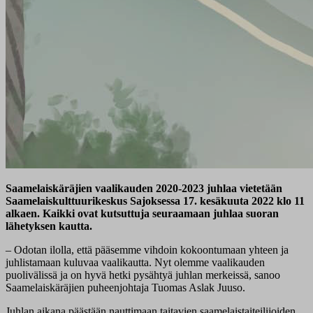
Saamelaiskäräjien vaalikauden 2020-2023 juhlaa vietetään
Saamelaiskulttuurikeskus Sajoksessa 17. kesäkuuta 2022 klo 11
alkaen. Kaikki ovat kutsuttuja seuraamaan juhlaa suoran
lähetyksen kautta.
– Odotan ilolla, että pääsemme vihdoin kokoontumaan yhteen ja
juhlistamaan kuluvaa vaalikautta. Nyt olemme vaalikauden
puolivälissä ja on hyvä hetki pysähtyä juhlan merkeissä, sanoo
Saamelaiskäräjien puheenjohtaja Tuomas Aslak Juuso.
Juhlan aikana päästään nauttimaan taitavien saamelaistaiteilijoiden