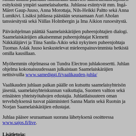
esityksistä ympäri saamelaisaluetta. Juhlassa esiintyvät mm. Ingá-
Máret Gaup-Juuso, Anna Morottaja, Nils-Heikki Paltto sekä Anna
Lumikivi. Lisäksi juhlassa päästään seuraamaan Auri Aholan
tanssiesitystä sekä Niillas Holmbergin ja Ima Aikion runoesitystä.
Päiväohjelman päättää Saamelaiskäräjien puheenjohtajien dialogi.
Saamelaiskäräjien aikaisemmat puheenjohtajat Klemetti
Näkkäläjärvi ja Tiina Sanila-Aikio sekä nykyinen puheenjohtaja
Tuomas Aslak Juuso keskustelevat mieleenpainuvimmista hetkistä
omilla kausillaan.
Myöhemmin ohjelmassa on Tundra Electron juhlakonsertti. Juhlan
ohjelma kokonaisuudessaan julkaistaan Saamelaiskäräjien
nettisivuilla
www.samediggi.fi/vaalikauden-juhla/
Vaalikauden juhlaan paikan päälle on kutsuttu saamelaisyhteisön
jäseniä, saamelaisyhteiskunnan vaikuttajia, Suomen valtion sekä
erinäisten yhteistyötahojen edustajia. Juhlatilaisuuteen oman
tervehdyksensä tuovat pääministeri Sanna Marin sekä Ruotsin ja
Norjan Saamelaiskäräjien edustajat.
Juhlaa pääsee seuraamaan suorana lähetyksenä osoitteessa
www.sajos.fi/live
.
Lisätietoja: