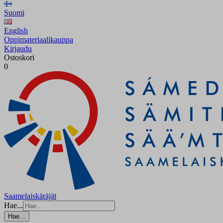
Suomi
English
Oppimateriaalikauppa
Kirjaudu
Ostoskori
0
Saamelaiskäräjät
Hae...
Hae...