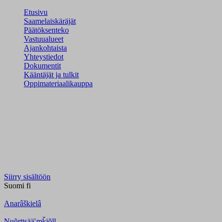
Etusivu
Saamelaiskäräjät
Päätöksenteko
Vastuualueet
Ajankohtaista
Yhteystiedot
Dokumentit
Kääntäjät ja tulkit
Oppimateriaalikauppa
Siirry sisältöön
Suomi
fi
Anarâškielâ
Nuõrttsääʹmǩiõll