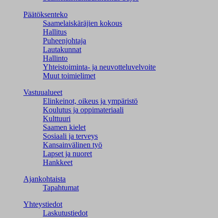
Päätöksenteko
Saamelaiskäräjien kokous
Hallitus
Puheenjohtaja
Lautakunnat
Hallinto
Yhteistoiminta- ja neuvotteluvelvoite
Muut toimielimet
Vastuualueet
Elinkeinot, oikeus ja ympäristö
Koulutus ja oppimateriaali
Kulttuuri
Saamen kielet
Sosiaali ja terveys
Kansainvälinen työ
Lapset ja nuoret
Hankkeet
Ajankohtaista
Tapahtumat
Yhteystiedot
Laskutustiedot