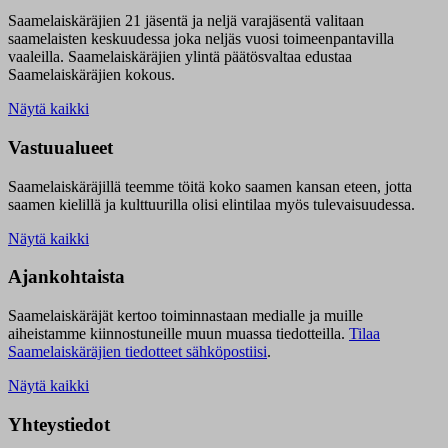
Saamelaiskäräjien 21 jäsentä ja neljä varajäsentä valitaan
saamelaisten keskuudessa joka neljäs vuosi toimeenpantavilla
vaaleilla. Saamelaiskäräjien ylintä päätösvaltaa edustaa
Saamelaiskäräjien kokous.
Näytä kaikki
Vastuualueet
Saamelaiskäräjillä t
eemme töitä koko saamen kansan eteen, jotta
saamen kielillä ja kulttuurilla olisi elintilaa myös tulevaisuudessa.
Näytä kaikki
Ajankohtaista
Saamelaiskäräjät kertoo toiminnastaan medialle ja muille
aiheistamme kiinnostuneille muun muassa tiedotteilla.
Tilaa
Saamelaiskäräjien tiedotteet sähköpostiisi
.
Näytä kaikki
Yhteystiedot