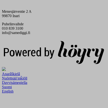
Menesjärventie 2 A
99870 Inari
Puhelinvaihde
010 839 3100
info@samediggi.fi
Digi- ja mainostoimisto Höyry Rovaniemi ja Oulu
Anarâškielâ
Nuõrttsääʹmǩiõll
Davvisámegiella
Suomi
English