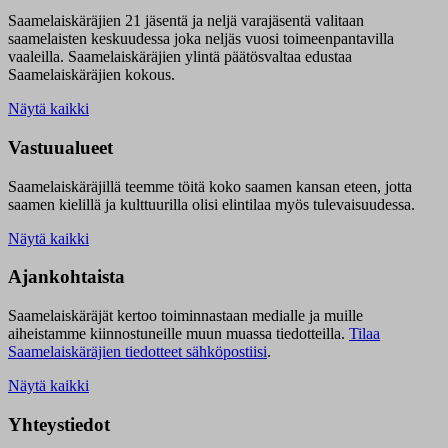
Saamelaiskäräjien 21 jäsentä ja neljä varajäsentä valitaan
saamelaisten keskuudessa joka neljäs vuosi toimeenpantavilla
vaaleilla. Saamelaiskäräjien ylintä päätösvaltaa edustaa
Saamelaiskäräjien kokous.
Näytä kaikki
Vastuualueet
Saamelaiskäräjillä t
eemme töitä koko saamen kansan eteen, jotta
saamen kielillä ja kulttuurilla olisi elintilaa myös tulevaisuudessa.
Näytä kaikki
Ajankohtaista
Saamelaiskäräjät kertoo toiminnastaan medialle ja muille
aiheistamme kiinnostuneille muun muassa tiedotteilla.
Tilaa
Saamelaiskäräjien tiedotteet sähköpostiisi
.
Näytä kaikki
Yhteystiedot