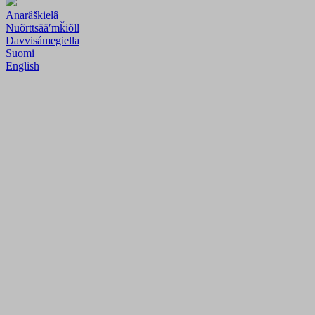
Anarâškielâ
Nuõrttsääʹmǩiõll
Davvisámegiella
Suomi
English