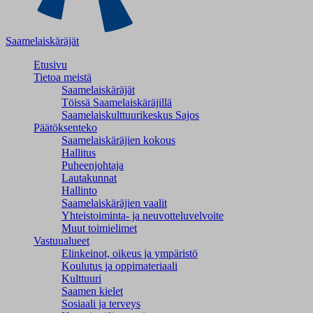
Saamelaiskäräjät
Etusivu
Tietoa meistä
Saamelaiskäräjät
Töissä Saamelaiskäräjillä
Saamelaiskulttuuri­keskus Sajos
Päätöksenteko
Saamelaiskäräjien kokous
Hallitus
Puheenjohtaja
Lautakunnat
Hallinto
Saamelaiskäräjien vaalit
Yhteistoiminta- ja neuvotteluvelvoite
Muut toimielimet
Vastuualueet
Elinkeinot, oikeus ja ympäristö
Koulutus ja oppimateriaali
Kulttuuri
Saamen kielet
Sosiaali ja terveys