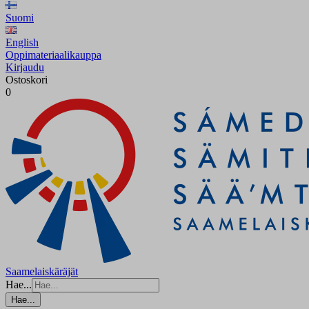
Suomi
English
Oppimateriaalikauppa
Kirjaudu
Ostoskori
0
Saamelaiskäräjät
Hae...
Hae...