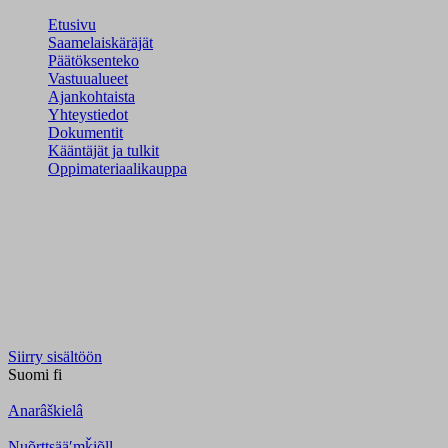
Etusivu
Saamelaiskäräjät
Päätöksenteko
Vastuualueet
Ajankohtaista
Yhteystiedot
Dokumentit
Kääntäjät ja tulkit
Oppimateriaalikauppa
Siirry sisältöön
Suomi
fi
Anarâškielâ
Nuõrttsääʹmǩiõll