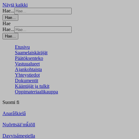
Näytä kaikki
Hae...
Hae...
Hae
Hae...
Hae...
Etusivu
Saamelaiskäräjät
Päätöksenteko
Vastuualueet
Ajankohtaista
Yhteystiedot
Dokumentit
Kääntäjät ja tulkit
Oppimateriaalikauppa
Suomi
fi
Anarâškielâ
Nuõrttsääʹmǩiõll
Davvisámegiella