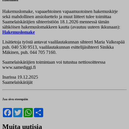
Hakemuslomake, vapaaehtoinen vapaamuotoinen hakemuskirje
sekä mahdollinen ansioluettelo ja muut liitteet tulee toimittaa
Saamelaiskäräjien sihteeristöön 18.1.2026 mennessä tämän
sähköisen hakemuslomakkeen kautta (avautuu uuteen ikkunaan):
Hakemuslomake
Lisätietoja työstä antavat vaalilautakunnan sihteeri Maria Valkeapää
puh. 040 530 9513, vaalilautakunnan esittelijäsihteeri Sinikka
Mäkinen, puh. 044 705 7160.
Saamelaiskäräjien toimintaan voi tutustua nettiosoitteessa
www.samediggi.fi
Inarissa 19.12.2025
Saamelaiskäräjät
Jaa sivu eteenpäin
Facebook
Twitter
WhatsApp
Share
Muita uutisia