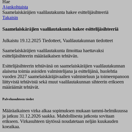
Hae
Ajankohtaista
Saamelaiskäräjien vaalilautakunta hakee esittelijäsihteeriä
Takaisin
Saamelaiskäräjien vaalilautakunta hakee esittelijäsihteeriä
Julkaistu 19.12.2025
Tiedotteet, Vaalilautakunnan tiedotteet
Saamelaiskäräjien vaalilautakunta ilmoittaa haettavaksi
esittelijäsihteerin määräaikaisen tehtävän.
Esittelijäsihteerin tehtävänä on saamelaiskäräjien vaalilautakunnan
alaisena toimia asioiden valmistelijana ja esittelijänä, huolehtia
vuoden 2027 saamelaiskäräjävaalien valmisteluun ja toimeenpanoon
liittyvistä tehtävistä sekä muut vaalilautakunnan sihteerin erikseen
määräämät tehtävät.
Palvelussuhteen tiedot
Määräaikainen virka alkaa sopimuksen mukaan tammi-helmikuussa
ja jatkuu 31.12.2026 saakka. Mahdollisesta jatkosta sovitaan
erikseen. Virkasuhteen täytössä noudatetaan neljän kuukauden
koeaikaa.