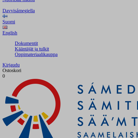
Davvisámegiella
Suomi
English
Dokumentit
Kääntäjät ja tulkit
Oppimateriaalikauppa
Kirjaudu
Ostoskori
0