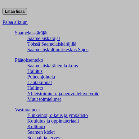
Palaa alkuun
Saamelaiskäräjät
Saamelaiskäräjät
Töissä Saamelaiskäräjillä
Saamelaiskulttuuri­keskus Sajos
Päätöksenteko
Saamelaiskäräjien kokous
Hallitus
Puheenjohtaja
Lautakunnat
Hallinto
Yhteistoiminta- ja neuvotteluvelvoite
Muut toimielimet
Vastuualueet
Elinkeinot, oikeus ja ympäristö
Koulutus ja oppimateriaali
Kulttuuri
Saamen kielet
Sosiaali ja terveys