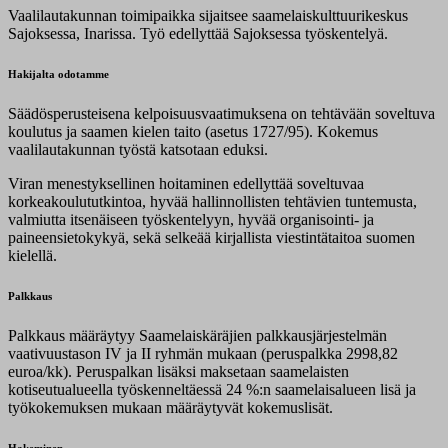
Vaalilautakunnan toimipaikka sijaitsee saamelaiskulttuurikeskus
Sajoksessa, Inarissa. Työ edellyttää Sajoksessa työskentelyä.
Hakijalta odotamme
Säädösperusteisena kelpoisuusvaatimuksena on tehtävään soveltuva
koulutus ja saamen kielen taito (asetus 1727/95). Kokemus
vaalilautakunnan työstä katsotaan eduksi.
Viran menestyksellinen hoitaminen edellyttää soveltuvaa
korkeakoulututkintoa, hyvää hallinnollisten tehtävien tuntemusta,
valmiutta itsenäiseen työskentelyyn, hyvää organisointi- ja
paineensietokykyä, sekä selkeää kirjallista viestintätaitoa suomen
kielellä.
Palkkaus
Palkkaus määräytyy Saamelaiskäräjien palkkausjärjestelmän
vaativuustason IV ja II ryhmän mukaan (peruspalkka 2998,82
euroa/kk). Peruspalkan lisäksi maksetaan saamelaisten
kotiseutualueella työskenneltäessä 24 %:n saamelaisalueen lisä ja
työkokemuksen mukaan määräytyvät kokemuslisät.
Hakeminen