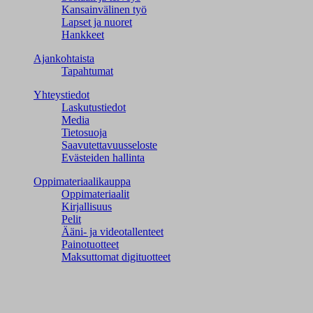
Kansainvälinen työ
Lapset ja nuoret
Hankkeet
Ajankohtaista
Tapahtumat
Yhteystiedot
Laskutustiedot
Media
Tietosuoja
Saavutettavuusseloste
Evästeiden hallinta
Oppimateriaalikauppa
Oppimateriaalit
Kirjallisuus
Pelit
Ääni- ja videotallenteet
Painotuotteet
Maksuttomat digituotteet