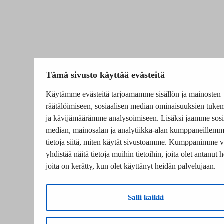
Tämä sivusto käyttää evästeitä
Käytämme evästeitä tarjoamamme sisällön ja mainosten
räätälöimiseen, sosiaalisen median ominaisuuksien tuke
ja kävijämäärämme analysoimiseen. Lisäksi jaamme sosi
median, mainosalan ja analytiikka-alan kumppaneillem
tietoja siitä, miten käytät sivustoamme. Kumppanimme v
yhdistää näitä tietoja muihin tietoihin, joita olet antanut he
joita on kerätty, kun olet käyttänyt heidän palvelujaan.
Salli kaikki