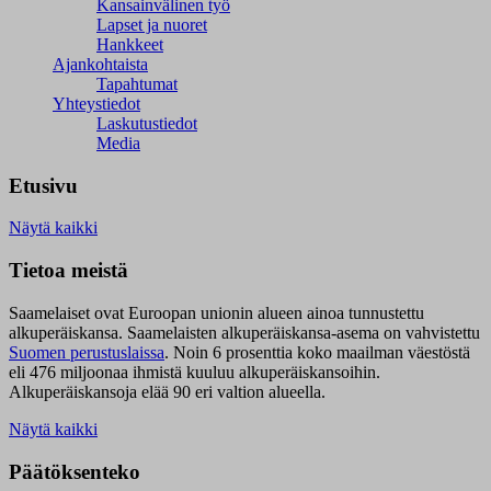
Kansainvälinen työ
Lapset ja nuoret
Hankkeet
Ajankohtaista
Tapahtumat
Yhteystiedot
Laskutustiedot
Media
Etusivu
Näytä kaikki
Tietoa meistä
Saamelaiset ovat Euroopan unionin alueen ainoa tunnustettu
alkuperäiskansa. Saamelaisten alkuperäiskansa-asema on vahvistettu
Suomen perustuslaissa
.
Noin 6 prosenttia koko maailman väestöstä
eli 476 miljoonaa ihmistä kuuluu alkuperäiskansoihin.
Alkuperäiskansoja elää 90 eri valtion alueella.
Näytä kaikki
Päätöksenteko