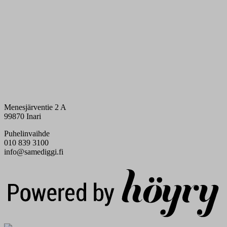
Menesjärventie 2 A
99870 Inari
Puhelinvaihde
010 839 3100
info@samediggi.fi
Digi- ja mainostoimisto Höyry Rovaniemi ja Oulu