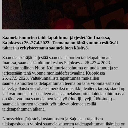
Saamelaisnuorten taidetapahtuma järjestetään Inarissa,
Sajoksessa 26.-27.4.2023. Teemana on tänä vuonna esittävät
taiteet ja erityisteemana saamelainen käsityö.
Saamelaiskäräjät järjestää saamelaisnuorten taidetapahtuman
Inarissa, saamelaiskulttuurikeskus Sajoksessa 26.-27.4.2023.
Valtakunnallinen Nuori Kulttuuri-tapahtuma on uudistunut ja se
järjestetään tänä vuonna monitaidefestivaalina Kuopiossa
25.-27.5.2023. Valtakunnallista tapahtumaa mukaillen
saamelaisnuorten taidetapahtuman teema on tänä vuonna esittävät
taiteet, jollaista voi olla esimerkiksi musiikki, teatteri, tanssi, stand up
ja lavarunous. Toisena teemana saamelaisnuorten taidetapahtumassa
on tänä vuonna saamelainen käsityö (duodji, tyeji, ǩiõtt-tuejj) –
saamelaisnuorten tekemät työt tulevat olemaan esillä
taidetapahtuman aikana.
Nousseiden järjestelykustannusten ja Sajoksen rajallisen
tilakapasiteetin vuoksi saamelaisnuorten taidetapahtuman ikärajaa on