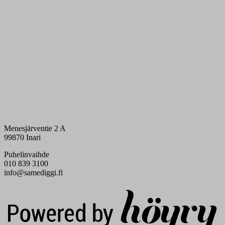
Menesjärventie 2 A
99870 Inari
Puhelinvaihde
010 839 3100
info@samediggi.fi
Digi- ja mainostoimisto Höyry Rovaniemi ja Oulu