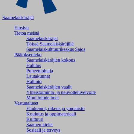
Saamelaiskäräjät
Etusivu
Tietoa meistä
Saamelaiskäräjät
Töissä Saamelaiskäräjillä
Saamelaiskulttuuri­keskus Sajos
Päätöksenteko
Saamelaiskäräjien kokous
Hallitus
Puheenjohtaja
Lautakunnat
Hallinto
Saamelaiskäräjien vaalit
Yhteistoiminta- ja neuvotteluvelvoite
Muut toimielimet
Vastuualueet
Elinkeinot, oikeus ja ympäristö
Koulutus ja oppimateriaali
Kulttuuri
Saamen kielet
Sosiaali ja terveys