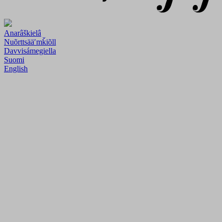
Anarâškielâ
Nuõrttsääʹmǩiõll
Davvisámegiella
Suomi
English