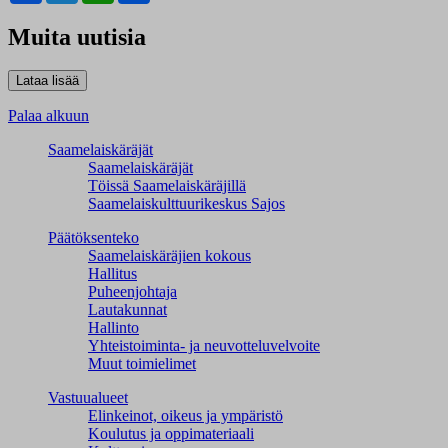
Muita uutisia
Palaa alkuun
Saamelaiskäräjät
Saamelaiskäräjät
Töissä Saamelaiskäräjillä
Saamelaiskulttuuri­keskus Sajos
Päätöksenteko
Saamelaiskäräjien kokous
Hallitus
Puheenjohtaja
Lautakunnat
Hallinto
Yhteistoiminta- ja neuvotteluvelvoite
Muut toimielimet
Vastuualueet
Elinkeinot, oikeus ja ympäristö
Koulutus ja oppimateriaali