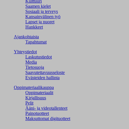
Kulttuuri
Saamen kielet
Sosiaali ja terveys
Kansainvälinen työ
Lapset ja nuoret
Hankkeet
Ajankohtaista
Tapahtumat
Yhteystiedot
Laskutustiedot
Media
Tietosuoja
Saavutettavuusseloste
Evästeiden hallinta
Oppimateriaalikauppa
Oppimateriaalit
Kirjallisuus
Pelit
Ääni- ja videotallenteet
Painotuotteet
Maksuttomat digituotteet