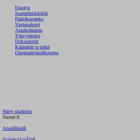
Etusivu
Saamelaiskäräjät
Päätöksenteko
Vastuualueet
Ajankohtaista
Yhteystiedot
Dokumentit
Kääntäjät ja tulkit
Oppimateriaalikauppa
Siirry sisältöön
Suomi
fi
Anarâškielâ
Nuõrttsääʹmǩiõll