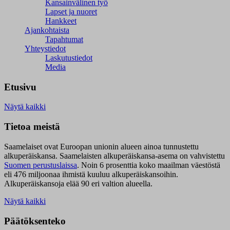
Kansainvälinen työ
Lapset ja nuoret
Hankkeet
Ajankohtaista
Tapahtumat
Yhteystiedot
Laskutustiedot
Media
Etusivu
Näytä kaikki
Tietoa meistä
Saamelaiset ovat Euroopan unionin alueen ainoa tunnustettu
alkuperäiskansa. Saamelaisten alkuperäiskansa-asema on vahvistettu
Suomen perustuslaissa
.
Noin 6 prosenttia koko maailman väestöstä
eli 476 miljoonaa ihmistä kuuluu alkuperäiskansoihin.
Alkuperäiskansoja elää 90 eri valtion alueella.
Näytä kaikki
Päätöksenteko