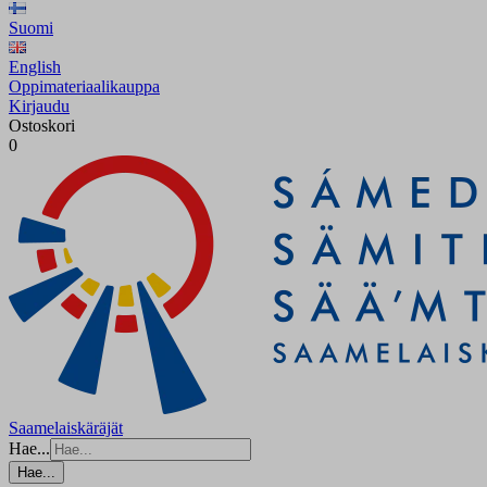
Suomi
English
Oppimateriaalikauppa
Kirjaudu
Ostoskori
0
Saamelaiskäräjät
Hae...
Hae...