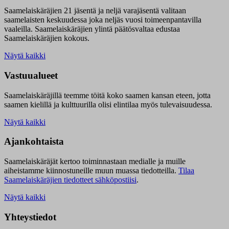
Saamelaiskäräjien 21 jäsentä ja neljä varajäsentä valitaan
saamelaisten keskuudessa joka neljäs vuosi toimeenpantavilla
vaaleilla. Saamelaiskäräjien ylintä päätösvaltaa edustaa
Saamelaiskäräjien kokous.
Näytä kaikki
Vastuualueet
Saamelaiskäräjillä t
eemme töitä koko saamen kansan eteen, jotta
saamen kielillä ja kulttuurilla olisi elintilaa myös tulevaisuudessa.
Näytä kaikki
Ajankohtaista
Saamelaiskäräjät kertoo toiminnastaan medialle ja muille
aiheistamme kiinnostuneille muun muassa tiedotteilla.
Tilaa
Saamelaiskäräjien tiedotteet sähköpostiisi
.
Näytä kaikki
Yhteystiedot