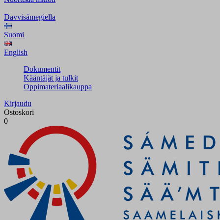
Davvisámegiella
Suomi
English
Dokumentit
Kääntäjät ja tulkit
Oppimateriaalikauppa
Kirjaudu
Ostoskori
0