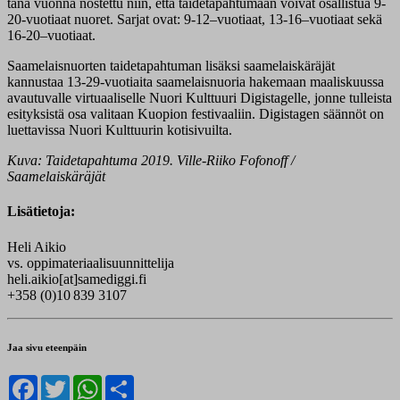
tänä vuonna nostettu niin, että taidetapahtumaan voivat osallistua 9-
20-vuotiaat nuoret. Sarjat ovat: 9-12–vuotiaat, 13-16–vuotiaat sekä
16-20–vuotiaat.
Saamelaisnuorten taidetapahtuman lisäksi saamelaiskäräjät
kannustaa 13-29-vuotiaita saamelaisnuoria hakemaan maaliskuussa
avautuvalle virtuaaliselle Nuori Kulttuuri Digistagelle, jonne tulleista
esityksistä osa valitaan Kuopion festivaaliin. Digistagen säännöt on
luettavissa Nuori Kulttuurin kotisivuilta.
Kuva: Taidetapahtuma 2019. Ville-Riiko Fofonoff /
Saamelaiskäräjät
Lisätietoja:
Heli Aikio
vs. oppimateriaalisuunnittelija
heli.aikio[at]samediggi.fi
+358 (0)10 839 3107
Jaa sivu eteenpäin
Facebook
Twitter
WhatsApp
Share