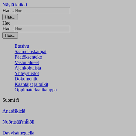
Näytä kaikki
Hae...
Hae...
Hae
Hae...
Hae...
Etusivu
Saamelaiskäräjät
Päätöksenteko
Vastuualueet
Ajankohtaista
Yhteystiedot
Dokumentit
Kääntäjät ja tulkit
Oppimateriaalikauppa
Suomi
fi
Anarâškielâ
Nuõrttsääʹmǩiõll
Davvisámegiella