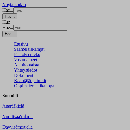
Näytä kaikki
Hae...
Hae...
Hae
Hae...
Hae...
Etusivu
Saamelaiskäräjät
Päätöksenteko
Vastuualueet
Ajankohtaista
Yhteystiedot
Dokumentit
Kääntäjät ja tulkit
Oppimateriaalikauppa
Suomi
fi
Anarâškielâ
Nuõrttsääʹmǩiõll
Davvisámegiella