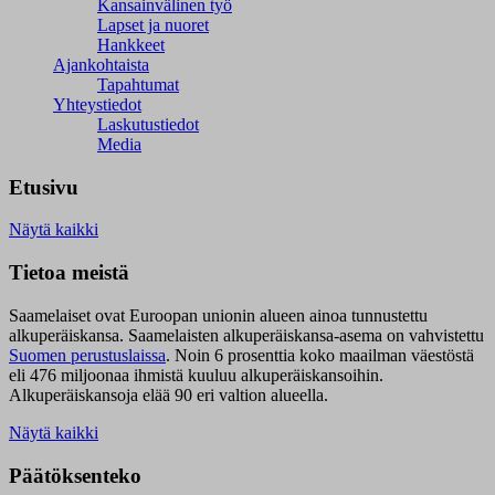
Kansainvälinen työ
Lapset ja nuoret
Hankkeet
Ajankohtaista
Tapahtumat
Yhteystiedot
Laskutustiedot
Media
Etusivu
Näytä kaikki
Tietoa meistä
Saamelaiset ovat Euroopan unionin alueen ainoa tunnustettu
alkuperäiskansa. Saamelaisten alkuperäiskansa-asema on vahvistettu
Suomen perustuslaissa
.
Noin 6 prosenttia koko maailman väestöstä
eli 476 miljoonaa ihmistä kuuluu alkuperäiskansoihin.
Alkuperäiskansoja elää 90 eri valtion alueella.
Näytä kaikki
Päätöksenteko