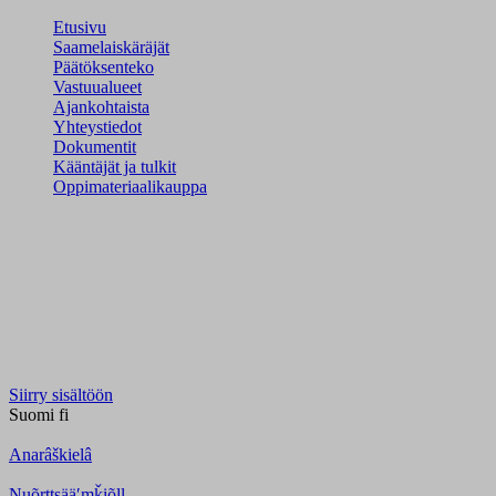
Etusivu
Saamelaiskäräjät
Päätöksenteko
Vastuualueet
Ajankohtaista
Yhteystiedot
Dokumentit
Kääntäjät ja tulkit
Oppimateriaalikauppa
Siirry sisältöön
Suomi
fi
Anarâškielâ
Nuõrttsääʹmǩiõll