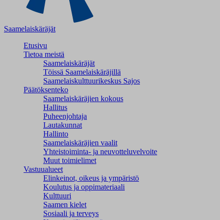
Saamelaiskäräjät
Etusivu
Tietoa meistä
Saamelaiskäräjät
Töissä Saamelaiskäräjillä
Saamelaiskulttuuri­keskus Sajos
Päätöksenteko
Saamelaiskäräjien kokous
Hallitus
Puheenjohtaja
Lautakunnat
Hallinto
Saamelaiskäräjien vaalit
Yhteistoiminta- ja neuvotteluvelvoite
Muut toimielimet
Vastuualueet
Elinkeinot, oikeus ja ympäristö
Koulutus ja oppimateriaali
Kulttuuri
Saamen kielet
Sosiaali ja terveys