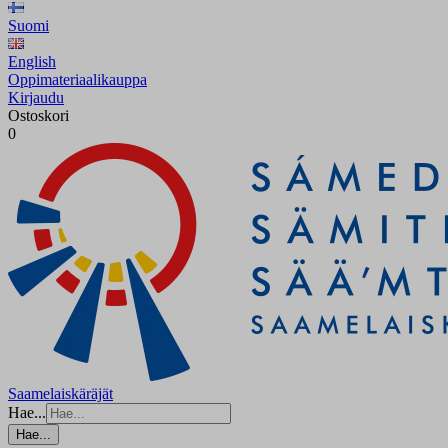
Suomi
English
Oppimateriaalikauppa
Kirjaudu
Ostoskori
0
Saamelaiskäräjät
Hae...
Hae...