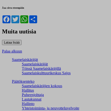
Jaa sivu eteenpäin
Facebook
Twitter
WhatsApp
Share
Muita uutisia
Palaa alkuun
Saamelaiskäräjät
Saamelaiskäräjät
Töissä Saamelaiskäräjillä
Saamelaiskulttuuri­keskus Sajos
Päätöksenteko
Saamelaiskäräjien kokous
Hallitus
Puheenjohtaja
Lautakunnat
Hallinto
Yhteistoiminta- ja neuvotteluvelvoite