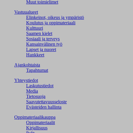
Muut toimielimet
Vastuualueet
Elinkeinot, oikeus ja ympäristö
Koulutus ja oppimateriaali
Kulttuuri
Saamen kielet
Sosiaali ja terveys
Kansainvälinen työ
Lapset ja nuoret
Hankkeet
Ajankohtaista
Tapahtumat
Yhteystiedot
Laskutustiedot
Media
Tietosuoja
Saavutettavuusseloste
Evästeiden hallinta
Oppimateriaalikauppa
Oppimateriaalit
Kirjallisuus