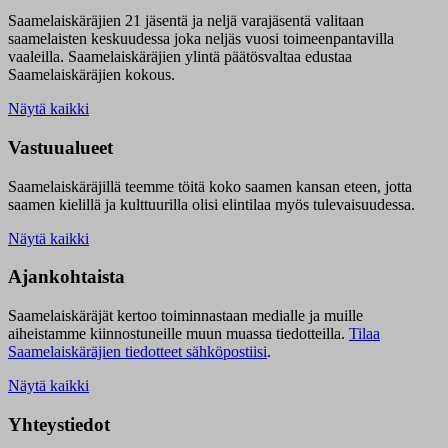
Saamelaiskäräjien 21 jäsentä ja neljä varajäsentä valitaan
saamelaisten keskuudessa joka neljäs vuosi toimeenpantavilla
vaaleilla. Saamelaiskäräjien ylintä päätösvaltaa edustaa
Saamelaiskäräjien kokous.
Näytä kaikki
Vastuualueet
Saamelaiskäräjillä t
eemme töitä koko saamen kansan eteen, jotta
saamen kielillä ja kulttuurilla olisi elintilaa myös tulevaisuudessa.
Näytä kaikki
Ajankohtaista
Saamelaiskäräjät kertoo toiminnastaan medialle ja muille
aiheistamme kiinnostuneille muun muassa tiedotteilla.
Tilaa
Saamelaiskäräjien tiedotteet sähköpostiisi
.
Näytä kaikki
Yhteystiedot