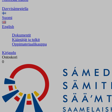
Davvisámegiella
Suomi
English
Dokumentit
Kääntäjät ja tulkit
Oppimateriaalikauppa
Kirjaudu
Ostoskori
0