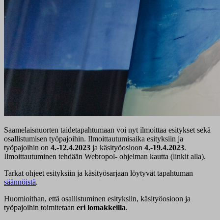
Saamelaisnuorten taidetapahtumaan voi nyt ilmoittaa esitykset sekä
osallistumisen työpajoihin. Ilmoittautumisaika esityksiin ja
työpajoihin on
4.-12.4.2023
ja käsityöosioon
4.-19.4.2023
.
Ilmoittautuminen tehdään Webropol- ohjelman kautta (linkit alla).
Tarkat ohjeet esityksiin ja käsityösarjaan löytyvät tapahtuman
säännöistä
.
Huomioithan, että osallistuminen esityksiin, käsityöosioon ja
työpajoihin toimitetaan
eri lomakkeilla
.