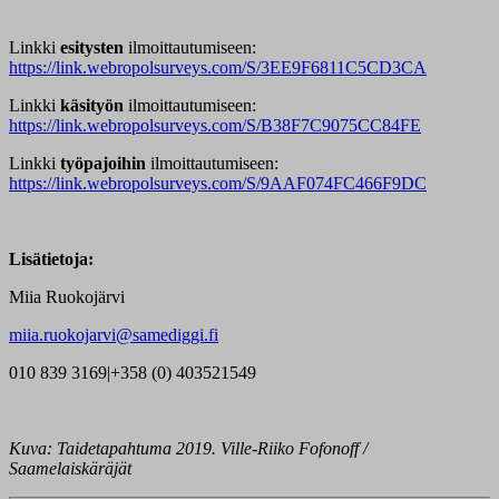
Linkki
esitysten
ilmoittautumiseen:
https://link.webropolsurveys.com/S/3EE9F6811C5CD3CA
Linkki
käsityön
ilmoittautumiseen:
https://link.webropolsurveys.com/S/B38F7C9075CC84FE
Linkki
työpajoihin
ilmoittautumiseen:
https://link.webropolsurveys.com/S/9AAF074FC466F9DC
Lisätietoja:
Miia Ruokojärvi
miia.ruokojarvi@samediggi.fi
010 839 3169|+358 (0) 403521549
Kuva: Taidetapahtuma 2019. Ville-Riiko Fofonoff /
Saamelaiskäräjät