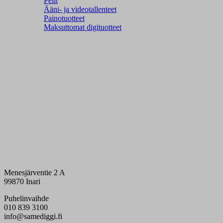
Pelit
Ääni- ja videotallenteet
Painotuotteet
Maksuttomat digituotteet
Menesjärventie 2 A
99870 Inari
Puhelinvaihde
010 839 3100
info@samediggi.fi