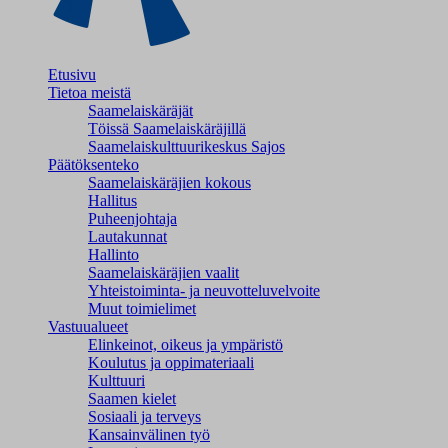
Etusivu
Tietoa meistä
Saamelaiskäräjät
Töissä Saamelaiskäräjillä
Saamelaiskulttuuri­keskus Sajos
Päätöksenteko
Saamelaiskäräjien kokous
Hallitus
Puheenjohtaja
Lautakunnat
Hallinto
Saamelaiskäräjien vaalit
Yhteistoiminta- ja neuvotteluvelvoite
Muut toimielimet
Vastuualueet
Elinkeinot, oikeus ja ympäristö
Koulutus ja oppimateriaali
Kulttuuri
Saamen kielet
Sosiaali ja terveys
Kansainvälinen työ