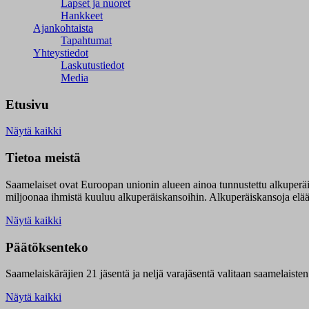
Lapset ja nuoret
Hankkeet
Ajankohtaista
Tapahtumat
Yhteystiedot
Laskutustiedot
Media
Etusivu
Näytä kaikki
Tietoa meistä
Saamelaiset ovat Euroopan unionin alueen ainoa tunnustettu alkuperä
miljoonaa ihmistä kuuluu alkuperäiskansoihin. Alkuperäiskansoja elää 9
Näytä kaikki
Päätöksenteko
Saamelaiskäräjien 21 jäsentä ja neljä varajäsentä valitaan saamelaiste
Näytä kaikki