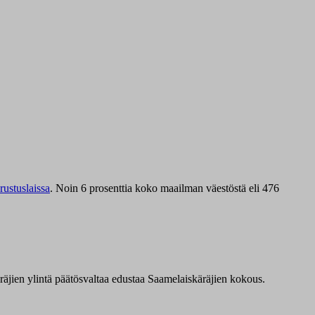
ustuslaissa
.
Noin 6 prosenttia koko maailman väestöstä eli 476
äräjien ylintä päätösvaltaa edustaa Saamelaiskäräjien kokous.