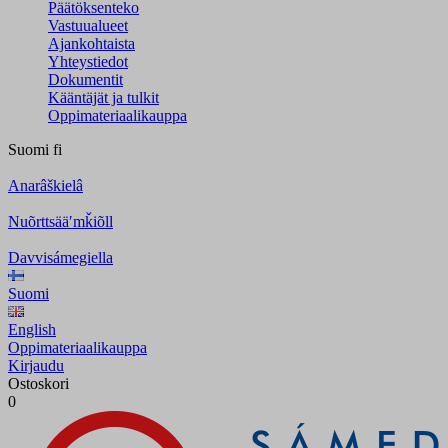
Päätöksenteko
Vastuualueet
Ajankohtaista
Yhteystiedot
Dokumentit
Kääntäjät ja tulkit
Oppimateriaalikauppa
Suomi
fi
Anarâškielâ
Nuõrttsääʹmǩiõll
Davvisámegiella
Suomi
English
Oppimateriaalikauppa
Kirjaudu
Ostoskori
0