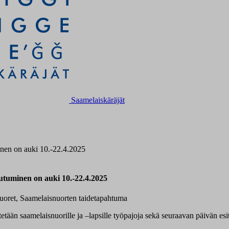
Saamelaiskäräjät
inen on auki 10.-22.4.2025
utuminen on auki 10.-22.4.2025
 nuoret, Saamelaisnuorten taidetapahtuma
etään saamelaisnuorille ja –lapsille työpajoja sekä seuraavan päivän es