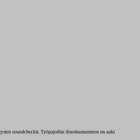
itysten
soundcheckit
. Työpajoihin ilmoittautuminen on auki