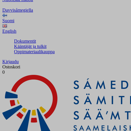
Davvisámegiella
Suomi
English
Dokumentit
Kääntäjät ja tulkit
Oppimateriaalikauppa
Kirjaudu
Ostoskori
0