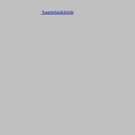
Saamelaiskäräjät