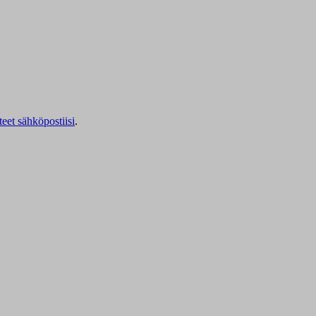
teet sähköpostiisi
.