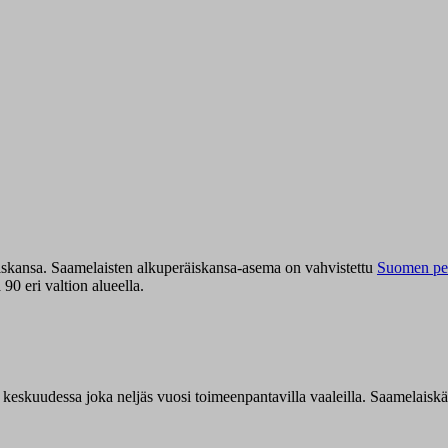
iskansa. Saamelaisten alkuperäiskansa-asema on vahvistettu
Suomen per
0 eri valtion alueella.
n keskuudessa joka neljäs vuosi toimeenpantavilla vaaleilla. Saamelaisk