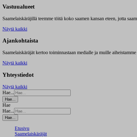
Vastuualueet
Saamelaiskäräjillä t
eemme töitä koko saamen kansan eteen, jotta saamen 
Näytä kaikki
Ajankohtaista
Saamelaiskäräjät kertoo toiminnastaan medialle ja muille aiheistamme 
Näytä kaikki
Yhteystiedot
Näytä kaikki
Hae...
Hae...
Hae
Hae...
Hae...
Etusivu
Saamelaiskäräjät