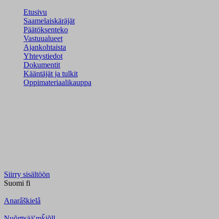
Etusivu
Saamelaiskäräjät
Päätöksenteko
Vastuualueet
Ajankohtaista
Yhteystiedot
Dokumentit
Kääntäjät ja tulkit
Oppimateriaalikauppa
Siirry sisältöön
Suomi
fi
Anarâškielâ
Nuõrttsääʹmǩiõll