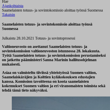
Hae
Ajankohtaista
Saamelaisten totuus- ja sovintokomissio aloittaa työnsä Suomessa
Takaisin
Saamelaisten totuus- ja sovintokomissio aloittaa työnsä
Suomessa
Julkaistu 28.10.2021
Totuus- ja sovintoprosessi
Valtioneuvosto on asettanut Saamelaisten totuus- ja
sovintokomission valtioneuvoston istunnossa 28. lokakuuta.
Työtä Saamelaisten totuus- ja sovintokomission perustamiseksi
on jatkettu pääministeri Sanna Marinin hallitusohjelman
mukaisesti.
Asiaa on valmisteltu tiiviissä yhteistyössä Suomen valtion,
Saamelaiskäräjien ja Kolttien kyläkokouksen edustajien
kanssa. Komission tavoitteena on koota saamelaisten
kokemukset Suomen valtion ja eri viranomaisten toimista sekä
tehdä tämä tieto näkyväksi.