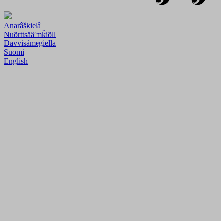
Anarâškielâ
Nuõrttsääʹmǩiõll
Davvisámegiella
Suomi
English