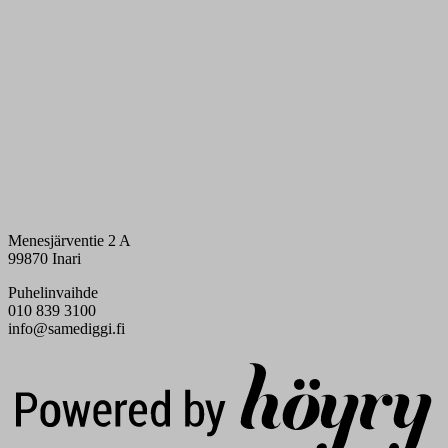
Menesjärventie 2 A
99870 Inari
Puhelinvaihde
010 839 3100
info@samediggi.fi
Digi- ja mainostoimisto Höyry Rovaniemi ja Oulu