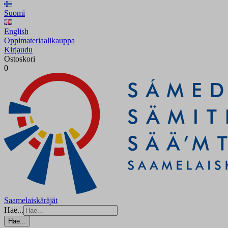
Suomi
English
Oppimateriaalikauppa
Kirjaudu
Ostoskori
0
Saamelaiskäräjät
Hae...
Hae...