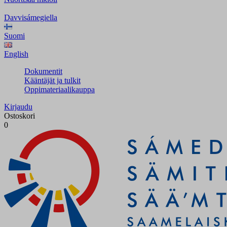
Davvisámegiella
Suomi
English
Dokumentit
Kääntäjät ja tulkit
Oppimateriaalikauppa
Kirjaudu
Ostoskori
0