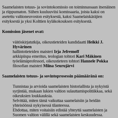
Saamelaisten totuus- ja sovintokomissio on toiminnassaan itsenäinen
ja riippumaton. Siihen kuuluuviisi komissaaria, joista kaksi on
asetettu valtioneuvoston esityksestä, kaksi Saamelaiskäräjien
esityksestä ja yksi Kolttien kyläkokouksen esityksestä.
Komission jäsenet ovat:
väitöskirjatutkija, oikeustieteiden kandidaatti
Heikki J.
Hyvärinen
hallintotieteiden maisteri
Irja Jefremoff
arkkipiispa emeritus, teologian tohtori
Kari Mäkinen
työelämäprofessori, oikeustieteen tohtori
Hannele Pokka
filosofian maisteri
Miina Seurujärvi
Saamelaisten totuus- ja sovintoprosessin päämääränä on:
Tunnistaa ja arvioida saamelaisten historiallista ja nykyistä
syrjintää, mukaan lukien valtion sulauttamispolitiikkaa, sekä
oikeuksien loukkauksia.
Selvittää, miten tämä vaikuttaa saamelaisiin ja heidän
yhteisöönsä nykyisessä tilanteessa.
Ehdottaa, miten voitaisiin edistää yhteyttä saamelaisten ja
Suomen valtion välillä sekä saamelaisten keskuudessa.