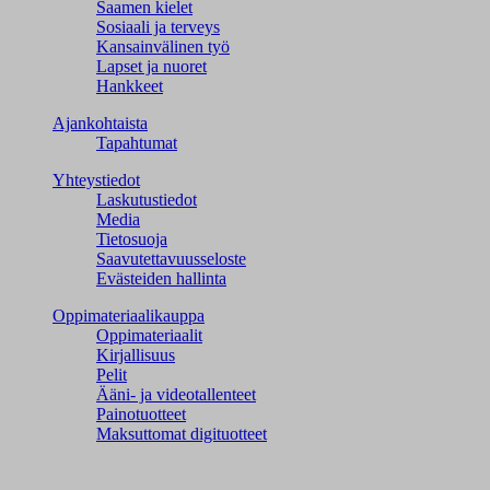
Saamen kielet
Sosiaali ja terveys
Kansainvälinen työ
Lapset ja nuoret
Hankkeet
Ajankohtaista
Tapahtumat
Yhteystiedot
Laskutustiedot
Media
Tietosuoja
Saavutettavuusseloste
Evästeiden hallinta
Oppimateriaalikauppa
Oppimateriaalit
Kirjallisuus
Pelit
Ääni- ja videotallenteet
Painotuotteet
Maksuttomat digituotteet