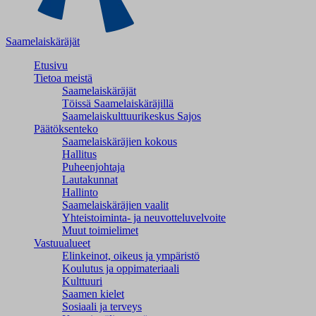
Saamelaiskäräjät
Etusivu
Tietoa meistä
Saamelaiskäräjät
Töissä Saamelaiskäräjillä
Saamelaiskulttuuri­keskus Sajos
Päätöksenteko
Saamelaiskäräjien kokous
Hallitus
Puheenjohtaja
Lautakunnat
Hallinto
Saamelaiskäräjien vaalit
Yhteistoiminta- ja neuvotteluvelvoite
Muut toimielimet
Vastuualueet
Elinkeinot, oikeus ja ympäristö
Koulutus ja oppimateriaali
Kulttuuri
Saamen kielet
Sosiaali ja terveys