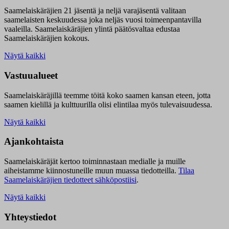
Saamelaiskäräjien 21 jäsentä ja neljä varajäsentä valitaan
saamelaisten keskuudessa joka neljäs vuosi toimeenpantavilla
vaaleilla. Saamelaiskäräjien ylintä päätösvaltaa edustaa
Saamelaiskäräjien kokous.
Näytä kaikki
Vastuualueet
Saamelaiskäräjillä t
eemme töitä koko saamen kansan eteen, jotta
saamen kielillä ja kulttuurilla olisi elintilaa myös tulevaisuudessa.
Näytä kaikki
Ajankohtaista
Saamelaiskäräjät kertoo toiminnastaan medialle ja muille
aiheistamme kiinnostuneille muun muassa tiedotteilla.
Tilaa
Saamelaiskäräjien tiedotteet sähköpostiisi
.
Näytä kaikki
Yhteystiedot