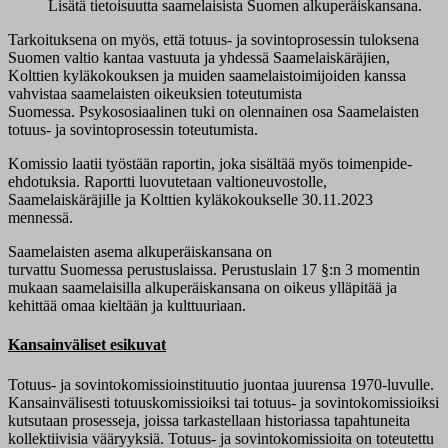
Lisätä tietoisuutta saamelaisista Suomen alkuperäiskansana.
Tarkoituksena on myös, että totuus- ja sovintoprosessin tuloksena
Suomen valtio kantaa vastuuta ja yhdessä Saamelaiskäräjien,
Kolttien kyläkokouksen ja muiden saamelaistoimijoiden kanssa
vahvistaa saamelaisten oikeuksien toteutumista
Suomessa. Psykososiaalinen tuki on olennainen osa Saamelaisten
totuus- ja sovintoprosessin toteutumista.
Komissio laatii työstään raportin, joka sisältää myös toimenpide-
ehdotuksia. Raportti luovutetaan valtioneuvostolle,
Saamelaiskäräjille ja Kolttien kyläkokoukselle 30.11.2023
mennessä.
Saamelaisten asema alkuperäiskansana on
turvattu Suomessa perustuslaissa. Perustuslain 17 §:n 3 momentin
mukaan saamelaisilla alkuperäiskansana on oikeus ylläpitää ja
kehittää omaa kieltään ja kulttuuriaan.
Kansainväliset esikuvat
Totuus- ja sovintokomissioinstituutio juontaa juurensa 1970-luvulle.
Kansainvälisesti totuuskomissioiksi tai totuus- ja sovintokomissioiksi
kutsutaan prosesseja, joissa tarkastellaan historiassa tapahtuneita
kollektiivisia vääryyksiä. Totuus- ja sovintokomissioita on toteutettu