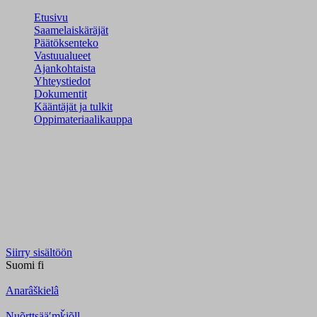
Etusivu
Saamelaiskäräjät
Päätöksenteko
Vastuualueet
Ajankohtaista
Yhteystiedot
Dokumentit
Kääntäjät ja tulkit
Oppimateriaalikauppa
Siirry sisältöön
Suomi
fi
Anarâškielâ
Nuõrttsääʹmǩiõll