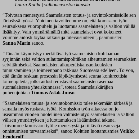
Laura Kotila | valtioneuvoston kanslia
”Toivotan menestystä Saamelaisten totuus- ja sovintokomissiolle sen
tärkeässä työssä. Yhteinen tavoitteemme on, että komission työn
seurauksena vuoropuhelu ja luottamus saamelaisten ja valtion välillä
lisääntyy. Vain ymmärtämällä mitä saamelaiset ovat kokeneet,
voimme aidosti löytää ratkaisuja tulevaisuuteen”, pääministeri
Sanna Marin
sanoo.
”Tänään käynnistyy merkittävä työ saamelaisten kohtaaman
syrjinnän sekä valtion sulauttamispolitiikan aiheuttamien seurauksien
selvittämiseksi. Saamelaisten alkuperäiskansaoikeuksien
tunnustaminen ja toimeenpano takkuaa Suomessa edelleen. Toivon,
että tämän raskaan prosessin läpikäymisestä seuraa konkreettisia
toimenpiteitä, jotka aidosti edistävät saamelaisten asemaa
suomalaisessa yhteiskunnassa”, toteaa Saamelaiskäräjien
puheenjohtaja
Tuomas Aslak Juuso
.
”Saamelaisten totuus- ja sovintokomissio tulee tekemään tärkeää ja
samalla myös raskasta työtä. Komission työn alkaessa on jo
useamman vuoden huolellinen valmistelutyö saamelaisten ja valtion
välisen ymmärryksen ja luottamuksen lisäämiseksi takana.
Toivomme komission työlle menestystä ja riittäviä resursseja
onnistumisen turvaamiseksi”, sanoo Kolttien luottamusmies
Veikko
Feodoroff
.