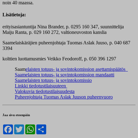
noin 40 maassa.
Lisätietoja
:
erityisasiantuntija Nina Brander, p. 0295 160 347, suunnittelija
Maiju Ranta, p. 029 160 272, valtioneuvoston kanslia
Saamelaiskäräjien puheenjohtaja Tuomas Aslak Juuso, p. 040 687
3394
kolttien luottamusmies Veikko Feodoroff, p. 050 396 1297
Saam
elaisten totuus- ja sovintokomission asettamispäätös
Saamelaisten totuus- ja sovintokomission mandaatti
Saamelaisten totuus- ja sovintokomissio
Linkki tiedotustilaisuuteen
Valokuvia tiedotustilaisuudesta
Puheenjohtaja Tuomas Aslak Juuson puheenvuoro
Jaa sivu eteenpäin
Facebook
Twitter
WhatsApp
Share