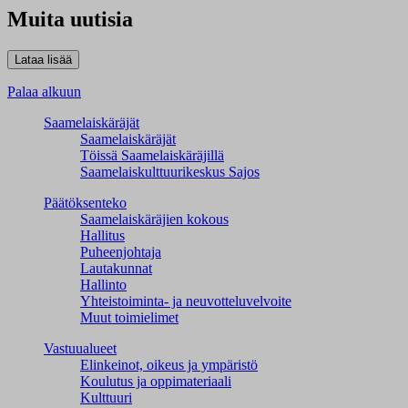
Muita uutisia
Palaa alkuun
Saamelaiskäräjät
Saamelaiskäräjät
Töissä Saamelaiskäräjillä
Saamelaiskulttuuri­keskus Sajos
Päätöksenteko
Saamelaiskäräjien kokous
Hallitus
Puheenjohtaja
Lautakunnat
Hallinto
Yhteistoiminta- ja neuvotteluvelvoite
Muut toimielimet
Vastuualueet
Elinkeinot, oikeus ja ympäristö
Koulutus ja oppimateriaali
Kulttuuri