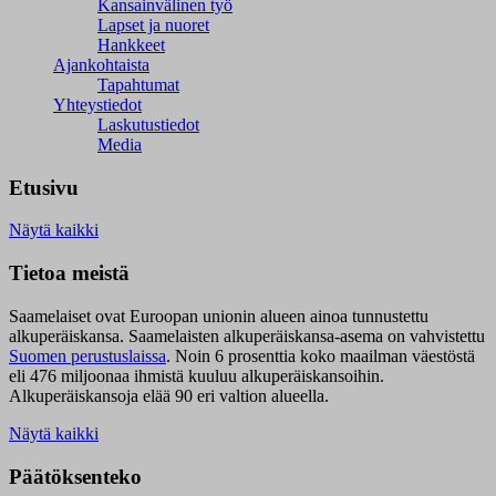
Kansainvälinen työ
Lapset ja nuoret
Hankkeet
Ajankohtaista
Tapahtumat
Yhteystiedot
Laskutustiedot
Media
Etusivu
Näytä kaikki
Tietoa meistä
Saamelaiset ovat Euroopan unionin alueen ainoa tunnustettu
alkuperäiskansa. Saamelaisten alkuperäiskansa-asema on vahvistettu
Suomen perustuslaissa
.
Noin 6 prosenttia koko maailman väestöstä
eli 476 miljoonaa ihmistä kuuluu alkuperäiskansoihin.
Alkuperäiskansoja elää 90 eri valtion alueella.
Näytä kaikki
Päätöksenteko